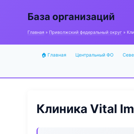
База организаций
Главная
»
Приволжский федеральный округ
» Кли
🏠 Главная
Центральный ФО
Севе
Клиника Vital Im