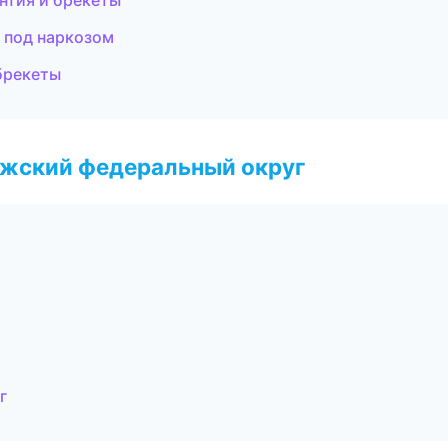
нтия и брекеты
 под наркозом
 брекеты
лжский федеральный округ
г