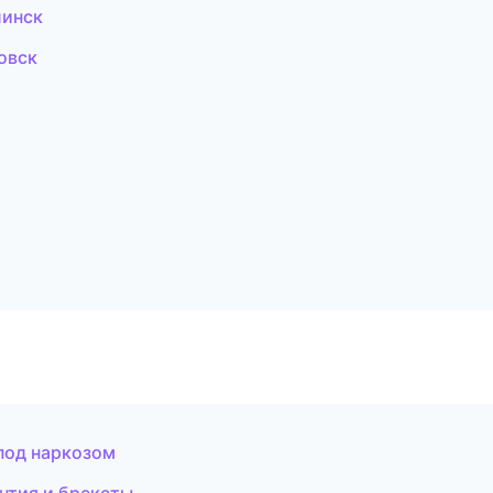
линск
овск
под наркозом