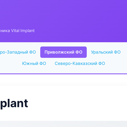
ника Vital Implant
ро-Западный ФО
Приволжский ФО
Уральский ФО
Южный ФО
Северо-Кавказский ФО
plant