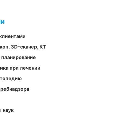
ми
 клиентами
оп, 3D-сканер, КТ
 планирование
тика при лечении
ортопедию
требнадзора
ы наук