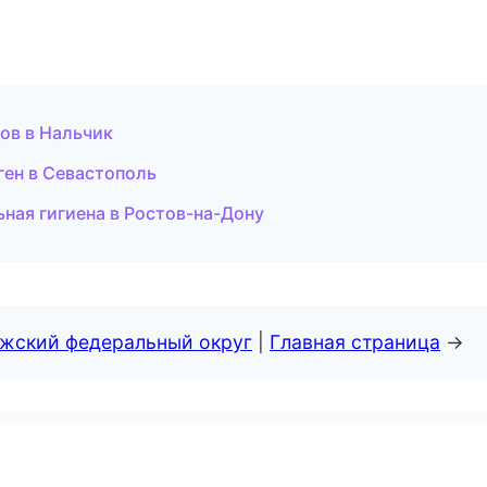
ов в Нальчик
ген в Севастополь
ная гигиена в Ростов-на-Дону
лжский федеральный округ
|
Главная страница
→