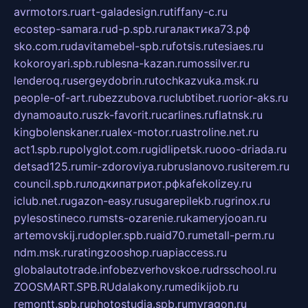
avrmotors.ru
art-galadesign.ru
tiffany-c.ru
ecostep-samara.ru
d-p.spb.ru
галактика73.рф
sko.com.ru
davitamebel-spb.ru
fotsis.ru
tesiaes.ru
kokoroyari.spb.ru
blesna-kazan.ru
mossilver.ru
lenderoq.ru
sergeydobrin.ru
tochkazvuka.msk.ru
people-of-art.ru
bezzubova.ru
clubtibet.ru
orior-aks.ru
dynamoauto.ru
szk-favorit.ru
carlines.ru
flatnsk.ru
kingbolenskaner.ru
alex-motor.ru
astroline.net.ru
act1.spb.ru
polyglot.com.ru
gidlipetsk.ru
ooo-driada.ru
detsad125.ru
mir-zdoroviya.ru
bruslanovo.ru
siterem.ru
council.spb.ru
лодкипатриот.рф
kafekolizey.ru
iclub.net.ru
gazon-easy.ru
sugarepilekb.ru
grinox.ru
pylesostineco.ru
msts-ozarenie.ru
kameryjooan.ru
artemovskij.ru
dopler.spb.ru
aid70.ru
metall-perm.ru
ndm.msk.ru
ratingzooshop.ru
apiaccess.ru
globalautotrade.info
bezverhovskoe.ru
drsschool.ru
ZOOSMART.SPB.RU
dalakony.ru
medikijob.ru
remontt.spb.ru
photostudia.spb.ru
myragon.ru