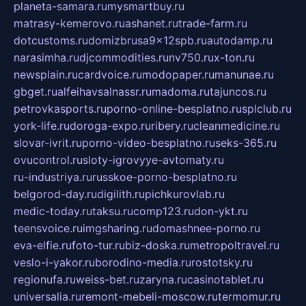
planeta-samara.ru
mysmartbuy.ru
matrasy-kemerovo.ru
ashanet.ru
trade-farm.ru
dotcustoms.ru
domizbrusa9x12spb.ru
autodamp.ru
narasimha.ru
djcommodities.ru
nv750.ru
x-ton.ru
newsplain.ru
cardvoice.ru
modopaper.ru
manunae.ru
gbget.ru
alfeihavsalnassr.ru
madoma.ru
tajuncos.ru
petrovkasports.ru
porno-online-besplatno.ru
splclub.ru
york-life.ru
doroga-expo.ru
ribery.ru
cleanmedicine.ru
slovar-ivrit.ru
porno-video-besplatno.ru
seks-365.ru
ovucontrol.ru
sloty-igrovyye-avtomaty.ru
ru-industriya.ru
russkoe-porno-besplatno.ru
belgorod-day.ru
digilith.ru
pichkurovlab.ru
medic-today.ru
taksu.ru
comp123.ru
don-ykt.ru
teensvoice.ru
imgsharing.ru
domashnee-porno.ru
eva-elfie.ru
foto-tur.ru
biz-doska.ru
metropoltravel.ru
veslo-i-yakor.ru
borodino-media.ru
rostotsky.ru
regionufa.ru
weiss-bet.ru
zaryna.ru
casinotablet.ru
universalia.ru
remont-mebeli-moscow.ru
termomur.ru