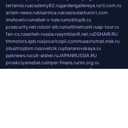
terramia.ru
academy62.ru
gardengallereya.ru
rti.com.ru
artem-news.ru
biserinca.ru
krasnodarkurort.com
imshowtv.ru
mebel-v-tule.ru
mobtopik.ru
pcsecurity.net.ru
tool-sib.ru
multimetrunit.ru
sp-tour.ru
fan-cs.ru
santeh-russia.ru
symbian9.net.ru
DSHAIR.RU
tmmotors.spb.ru
xjocuricopii.com
musavtomat.msk.ru
obustrojdom.ru
sovetcik.ru
ybaranovskaya.ru
ppknews.ru
cult-alshei.ru
JAPANRUSSIA.RU
proekciyamebel.ru
imper-finans.ru
rim.org.ru
glamourai.ru
brassminus.ru
zabor-pro.ru
ftn.pp.ru
dorogoe58.ru
laimengpacker.ru
kuzova-zapchasti.ru
sageerp.ru
taxodrom.ru
dsrazvitie.ru
hardcity.net.ru
ratinghomegames.ru
topservice25.ru
gubernyan.ru
gtglasslined.ru
ii4.ru
tssport.spb.ru
andorra24.com
blackwallstreet.ru
oboimos.ru
optim-doors.com.ru
ikuch.ru
nycr.org.ru
npa21.ru
vremya-ch.spb.ru
desert000.ru
ivtorgi.ru
ifiori.ru
catalog-statei.ru
dcv.org.ru
spetsmaster174.ru
ipkameryhiseeu.ru