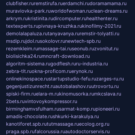
clubfisher.ru
remstirufa.ru
erdamchi.ru
doramamama.ru
muraviovka-park.ru
worldofwoman.ru
clean-dreams.ru
arkrym.ru
kristinita.ru
dircomputer.ru
healthenter.ru
textexperts.ru
pivnaya-kruzhka.ru
kinofilmy-2021.ru
demolalapaluza.ru
tanyavanya.ru
remstir-tolyatti.ru
msdip.ru
jdol.ru
sokolovr.ru
newtech-spb.ru
rezemkleim.ru
massage-tai.ru
seonub.ru
zvonitut.ru
biolisichka24.ru
mncraft-download.ru
algoritm-sistema.ru
godflesh.ru
ru-industria.ru
zebra-tlt.ru
okna-proficom.ru
erynok.ru
onlinekinospace.ru
startupstudio-fefu.ru
zarges-ru.ru
gegenjustizunrecht.ru
autobalashov.ru
utrovortu.ru
spiski-firm.ru
elara-m.ru
kinomusorka.ru
mkcslava.ru
2bets.ru
vintovoykompressor.ru
birminghamvsfulham.ru
sarmat-komp.ru
pioneeri.ru
amadis-chocolate.ru
shkurki-karakulya.ru
kanotiforet.spb.ru
tutmassage.ru
ecolog.org.ru
praga.spb.ru
falcorussia.ru
autodoctorservis.ru