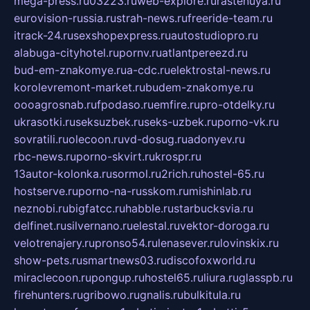
mega-press.ru
03223.ru
web-explore.ru
rastenuya.ru
eurovision-russia.ru
strah-news.ru
freeride-team.ru
itrack-24.ru
sexshopexpress.ru
autostudiopro.ru
alabuga-cityhotel.ru
pornv.ru
atlantpereezd.ru
bud-em-znakomye.ru
a-cdc.ru
elektrostal-news.ru
korolevremont-market.ru
budem-znakomye.ru
oooagrosnab.ru
fpodaso.ru
emfire.ru
pro-otdelky.ru
ukrasotki.ru
seksuzbek.ru
seks-uzbek.ru
porno-vk.ru
sovratili.ru
olecoon.ru
vd-dosug.ru
adonyev.ru
rbc-news.ru
porno-skvirt.ru
krospr.ru
13autor-kolonka.ru
sormol.ru
2rich.ru
hostel-65.ru
hostserve.ru
porno-na-russkom.ru
mishinlab.ru
neznobi.ru
bigfatcc.ru
habble.ru
starbucksvia.ru
delfinet.ru
silvernano.ru
elestal.ru
vektor-doroga.ru
velotrenajery.ru
pronso54.ru
lenasever.ru
lovinskix.ru
show-pets.ru
smartnews03.ru
discofoxworld.ru
miraclecoon.ru
pongup.ru
hostel65.ru
liura.ru
glasspb.ru
firehunters.ru
gribowo.ru
gnalis.ru
bulkitula.ru