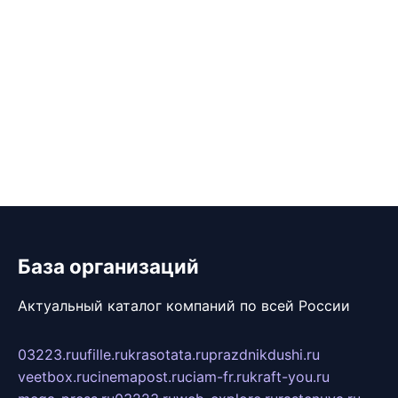
База организаций
Актуальный каталог компаний по всей России
03223.ru
ufille.ru
krasotata.ru
prazdnikdushi.ru
veetbox.ru
cinemapost.ru
ciam-fr.ru
kraft-you.ru