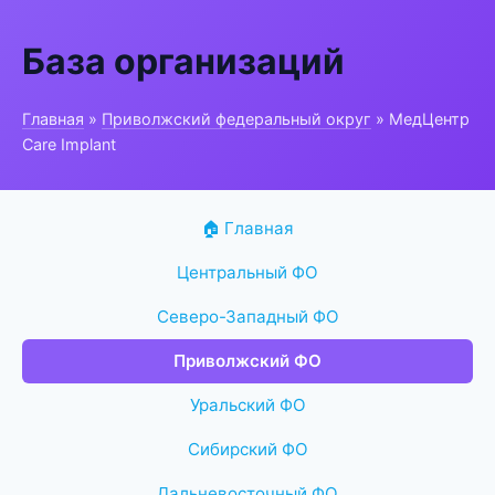
База организаций
Главная
»
Приволжский федеральный округ
» МедЦентр
Care Implant
🏠 Главная
Центральный ФО
Северо-Западный ФО
Приволжский ФО
Уральский ФО
Сибирский ФО
Дальневосточный ФО