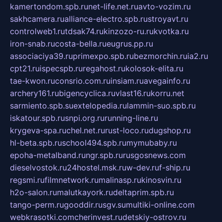
kamertondom.spb.ru
net-life.net.ru
avto-vozim.ru
sakhcamera.ru
alliance-electro.spb.ru
stroyavt.ru
controlweb1.ru
tdsak74.ru
kinzozo-ru.ru
kvotka.ru
iron-snab.ru
costa-bella.ru
eugrus.pp.ru
associaciya39.ru
primexpo.spb.ru
bezmorchin.ru
ia2.ru
cpt21.ru
ispecspb.ru
regahost.ru
kolosok-elita.ru
tae-kwon.ru
consrio.com.ru
insiam.ru
avegainfo.ru
archery161.ru
bigencyclica.ru
vlast16.ru
korru.net
sarmiento.spb.su
extelopedia.ru
lammin-suo.spb.ru
iskatour.spb.ru
snpi.org.ru
running-line.ru
krygeva-spa.ru
chel.net.ru
rust-loco.ru
dugshop.ru
hl-beta.spb.ru
school494.spb.ru
mymubaby.ru
epoha-metalband.ru
ngr.spb.ru
rusgosnews.com
dieselvostok.ru
24hostel.msk.ru
w-dev.ru
f-ship.ru
regsmi.ru
filmnetwork.ru
malinasp.ru
kinosvin.ru
h2o-salon.ru
malutkayork.ru
deltaprim.spb.ru
tango-perm.ru
gooddir.ru
sgv.su
multiki-online.com
webkrasotki.com
cherinvest.ru
detskiy-ostrov.ru