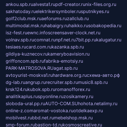
ankou.spb.ru
alvesta1.ru
pdf-creator.ru
nix-files.org.ru
sakhatoday.ru
elektrikersymboler.ru
sputnikyes.ru
golf2club.msk.ru
aeforums.ru
zallclub.ru
multimodal.msk.ru
habaigry.ru
haikko.ru
sobakopedia.ru
isz-fest.ru
ewnc.info
screensaver-clock.net.ru
volnav.spb.ru
comnat.ru
npf.net.ru
7bit.pp.ru
kalugatur.ru
tesiaes.ru
card.com.ru
kazanka.spb.ru
gildiya-kuznecov.ru
kameryboavision.ru
griffoncom.spb.ru
fabrika-emotsiy.ru
PARK-MATROSOVA.RU
agat.spb.ru
avtoyurist-moskva1.ru
hardware.org.ru
схема-авто.рф
dg-lab.ru
angrup.ru
recruiter.spb.ru
music8.spb.ru
krsk124.ru
kubok.spb.ru
romanofforex.ru
analitikaplus.ru
spyonline.ru
zosikamery.ru
sloboda-ural.pp.ru
AUTO-COM.SU
hohota.net
alimy.ru
online-z.com
aromat-vostoka.ru
otdelkaexp.ru
mobilvest.ru
bbd.net.ru
mebelshop.msk.ru
smp-forum.ru
bastion-td.ru
kosmoscreative.ru