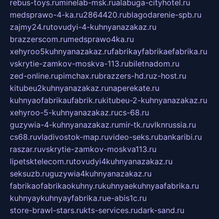
rebus-toys.ru
minelab-msk.ru
alabuga-cityhotel.ru
medsprawo-4-ka.ru
2864420.ru
blagodarenie-spb.ru
zajmy24.ru
tovudyi-4-kuhnyanazakaz.ru
brazzerscom.ru
medsprawo4ka.ru
xehyroo5kuhnyanazakaz.ru
fabrikayfabrikaefabrika.ru
vskrytie-zamkov-moskva-113.ru
biletnadom.ru
zed-online.ru
pimchax.ru
brazzers-hd.ru
z-host.ru
kitubeu2kuhnyanazakaz.ru
naperekate.ru
kuhnyaofabrikaufabrik.ru
kitubeu-2-kuhnyanazakaz.ru
xehyroo-5-kuhnyanazakaz.ru
cs-68.ru
guzywia-4-kuhnyanazakaz.ru
mir-tk.ru
vlknrussia.ru
cs68.ru
vladivostok-map.ru
video-seks.ru
bankaribi.ru
raszar.ru
vskrytie-zamkov-moskva113.ru
lipetsktelecom.ru
tovudyi4kuhnyanazakaz.ru
seksuzb.ru
guzywia4kuhnyanazakaz.ru
fabrikaofabrikaokuhny.ru
kuhnyaekuhnyaafabrika.ru
kuhnyaykuhnyayfabrika.ru
e-abis1c.ru
store-brawl-stars.ru
kts-services.ru
dark-sand.ru