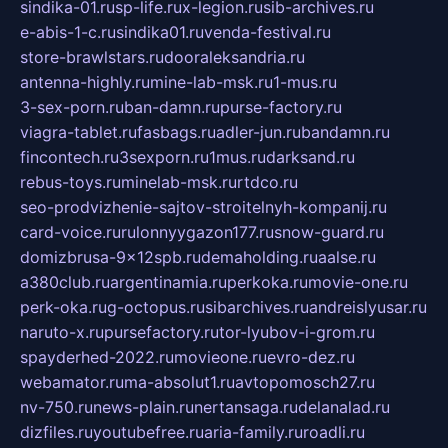
sindika-01.ru
sp-life.ru
x-legion.ru
sib-archives.ru
e-abis-1-c.ru
sindika01.ru
venda-festival.ru
store-brawlstars.ru
dooraleksandria.ru
antenna-highly.ru
mine-lab-msk.ru
1-mus.ru
3-sex-porn.ru
ban-damn.ru
purse-factory.ru
viagra-tablet.ru
fasbags.ru
adler-jun.ru
bandamn.ru
fincontech.ru
3sexporn.ru
1mus.ru
darksand.ru
rebus-toys.ru
minelab-msk.ru
rtdco.ru
seo-prodvizhenie-sajtov-stroitelnyh-kompanij.ru
card-voice.ru
rulonnyygazon177.ru
snow-guard.ru
domizbrusa-9x12spb.ru
demaholding.ru
aalse.ru
a380club.ru
argentinamia.ru
perkoka.ru
movie-one.ru
perk-oka.ru
g-octopus.ru
sibarchives.ru
andreislyusar.ru
naruto-x.ru
pursefactory.ru
tor-lyubov-i-grom.ru
spayderhed-2022.ru
movieone.ru
evro-dez.ru
webamator.ru
ma-absolut1.ru
avtopomosch27.ru
nv-750.ru
news-plain.ru
nertansaga.ru
delanalad.ru
dizfiles.ru
youtubefree.ru
aria-family.ru
roadli.ru