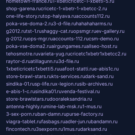
hometown-france.ru
1-xbeticricetc-1-xbetti-5.ru
shop-garena.ru
cricetc-1-xbetr-1-xbetcc-2.ru
one-life-story.ru
top-halyava.ru
accounts112.ru
poka-vse-doma-2.ru
3-d-file.ru
hahahaharms.ru
g2012.ru
tst-1.ru
shaggy-cat.ru
opsmgr.ru
ev-gallery.ru
g-2012.ru
ops-mgr.ru
accounts-112.ru
csm-demo.ru
poka-vse-doma2.ru
airgungames.ru
allseo-host.ru
tehosmotre.ru
varieta-yug.ru
cricetc1xbetr1xbetcc2.ru
raytor-d.ru
atillagunn.ru
3d-file.ru
1xbeticricetc1xbetti5.ru
uafoot-statti.ru
e-abis1c.ru
store-brawl-stars.ru
kts-services.ru
dark-sand.ru
sindika-01.ru
sp-life.ru
x-legion.ru
sib-archives.ru
e-abis-1-c.ru
sindika01.ru
venda-festival.ru
store-brawlstars.ru
dooraleksandria.ru
antenna-highly.ru
mine-lab-msk.ru
1-mus.ru
3-sex-porn.ru
ban-damn.ru
purse-factory.ru
viagra-tablet.ru
fasbags.ru
adler-jun.ru
bandamn.ru
fincontech.ru
3sexporn.ru
1mus.ru
darksand.ru