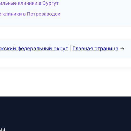
ильные клиники в Сургут
е клиники в Петрозаводск
лжский федеральный округ
|
Главная страница
→
сии