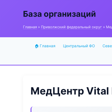
База организаций
Главная
»
Приволжский федеральный округ
» Мед
🏠 Главная
Центральный ФО
Севе
МедЦентр Vital 