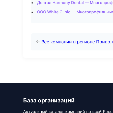
Дентал Harmony Dental — Многопроф
ООО White Clinic — Многопрофильны
←
Все компании в регионе Приво
База организаций
Актуальный каталог компаний по всей Рос