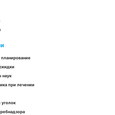
и
в
ми
 планирование
скидки
ы наук
тика при лечении
 уголок
требнадзора