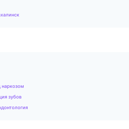
ахалинск
д наркозом
ция зубов
родонтология