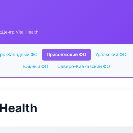
Центр Vital Health
ро-Западный ФО
Приволжский ФО
Уральский ФО
Южный ФО
Северо-Кавказский ФО
Health