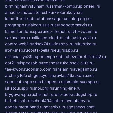
birminghamvsfulham.ru
sarmat-komp.ru
pioneeri.ru
amadis-chocolate.ru
shkurki-karakulya.ru
kanotiforet.spb.ru
tutmassage.ru
ecolog.org.ru
praga.spb.ru
falcorussia.ru
autodoctorservis.ru
kamertondom.spb.ru
net-life.net.ru
avto-vozim.ru
sakhcamera.ru
alliance-electro.spb.ru
stroyavt.ru
controlweb1.ru
tdsak74.ru
kinzozo-ru.ru
kvotka.ru
iron-snab.ru
costa-bella.ru
eugrus.pp.ru
associaciya39.ru
primexpo.spb.ru
bezmorchin.ru
ia2.ru
cpt21.ru
ispecspb.ru
regahost.ru
kolosok-elita.ru
tae-kwon.ru
consrio.com.ru
insiam.ru
avegainfo.ru
archery161.ru
bigencyclica.ru
vlast16.ru
korru.net
sarmiento.spb.su
extelopedia.ru
lammin-suo.spb.ru
iskatour.spb.ru
snpi.org.ru
running-line.ru
krygeva-spa.ru
chel.net.ru
rust-loco.ru
dugshop.ru
hl-beta.spb.ru
school494.spb.ru
mymubaby.ru
epoha-metalband.ru
ngr.spb.ru
rusgosnews.com