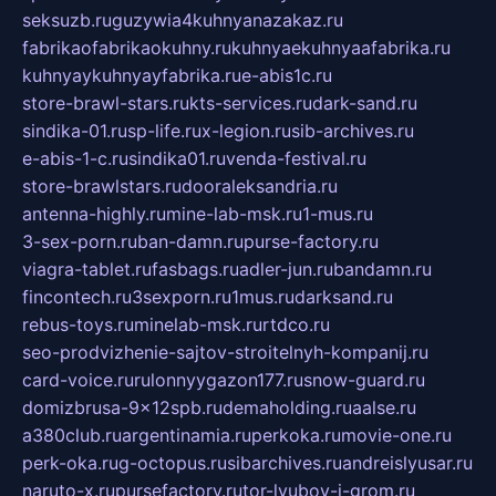
seksuzb.ru
guzywia4kuhnyanazakaz.ru
fabrikaofabrikaokuhny.ru
kuhnyaekuhnyaafabrika.ru
kuhnyaykuhnyayfabrika.ru
e-abis1c.ru
store-brawl-stars.ru
kts-services.ru
dark-sand.ru
sindika-01.ru
sp-life.ru
x-legion.ru
sib-archives.ru
e-abis-1-c.ru
sindika01.ru
venda-festival.ru
store-brawlstars.ru
dooraleksandria.ru
antenna-highly.ru
mine-lab-msk.ru
1-mus.ru
3-sex-porn.ru
ban-damn.ru
purse-factory.ru
viagra-tablet.ru
fasbags.ru
adler-jun.ru
bandamn.ru
fincontech.ru
3sexporn.ru
1mus.ru
darksand.ru
rebus-toys.ru
minelab-msk.ru
rtdco.ru
seo-prodvizhenie-sajtov-stroitelnyh-kompanij.ru
card-voice.ru
rulonnyygazon177.ru
snow-guard.ru
domizbrusa-9x12spb.ru
demaholding.ru
aalse.ru
a380club.ru
argentinamia.ru
perkoka.ru
movie-one.ru
perk-oka.ru
g-octopus.ru
sibarchives.ru
andreislyusar.ru
naruto-x.ru
pursefactory.ru
tor-lyubov-i-grom.ru