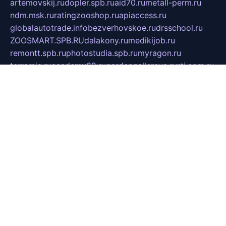
artemovskij.ru
dopler.spb.ru
aid70.ru
metall-perm.ru
ndm.msk.ru
ratingzooshop.ru
apiaccess.ru
globalautotrade.info
bezverhovskoe.ru
drsschool.ru
ZOOSMART.SPB.RU
dalakony.ru
medikijob.ru
remontt.spb.ru
photostudia.spb.ru
myragon.ru
terramia.ru
academy62.ru
gardengallereya.ru
rti.com.ru
artem-news.ru
biserinca.ru
krasnodarkurort.com
imshowtv.ru
mebel-v-tule.ru
mobtopik.ru
pcsecurity.net.ru
tool-sib.ru
multimetrunit.ru
sp-tour.ru
fan-cs.ru
santeh-russia.ru
symbian9.net.ru
DSHAIR.RU
tmmotors.spb.ru
xjocuricopii.com
musavtomat.msk.ru
obustrojdom.ru
sovetcik.ru
ybaranovskaya.ru
ppknews.ru
cult-alshei.ru
JAPANRUSSIA.RU
proekciyamebel.ru
imper-finans.ru
rim.org.ru
glamourai.ru
brassminus.ru
zabor-pro.ru
ftn.pp.ru
dorogoe58.ru
laimengpacker.ru
kuzova-zapchasti.ru
sageerp.ru
taxodrom.ru
dsrazvitie.ru
hardcity.net.ru
ratinghomegames.ru
topservice25.ru
gubernyan.ru