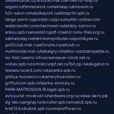
dieselvostok.ru
24hostel.msk.ru
w-dev.ru
f-ship.ru
regsmi.ru
filmnetwork.ru
malinasp.ru
kinosvin.ru
h2o-salon.ru
malutkayork.ru
deltaprim.spb.ru
tango-perm.ru
gooddir.ru
sgv.su
multiki-online.com
webkrasotki.com
cherinvest.ru
detskiy-ostrov.ru
ankou.spb.ru
alvesta1.ru
pdf-creator.ru
nix-files.org.ru
sakhatoday.ru
elektrikersymboler.ru
sputnikyes.ru
golf2club.msk.ru
aeforums.ru
zallclub.ru
multimodal.msk.ru
habaigry.ru
haikko.ru
sobakopedia.ru
isz-fest.ru
ewnc.info
screensaver-clock.net.ru
volnav.spb.ru
comnat.ru
npf.net.ru
7bit.pp.ru
kalugatur.ru
tesiaes.ru
card.com.ru
kazanka.spb.ru
gildiya-kuznecov.ru
kameryboavision.ru
griffoncom.spb.ru
fabrika-emotsiy.ru
PARK-MATROSOVA.RU
agat.spb.ru
avtoyurist-moskva1.ru
hardware.org.ru
схема-авто.рф
dg-lab.ru
angrup.ru
recruiter.spb.ru
music8.spb.ru
krsk124.ru
kubok.spb.ru
romanofforex.ru