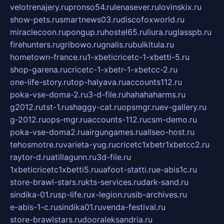
velotrenajery.ru
pronso54.ru
lenasever.ru
lovinskix.ru
show-pets.ru
smartnews03.ru
discofoxworld.ru
miraclecoon.ru
pongup.ru
hostel65.ru
liura.ru
glasspb.ru
firehunters.ru
gribowo.ru
gnalis.ru
bulkitula.ru
hometown-france.ru
1-xbeticricetc-1-xbetti-5.ru
shop-garena.ru
cricetc-1-xbetr-1-xbetcc-2.ru
one-life-story.ru
top-halyava.ru
accounts112.ru
poka-vse-doma-2.ru
3-d-file.ru
hahahaharms.ru
g2012.ru
tst-1.ru
shaggy-cat.ru
opsmgr.ru
ev-gallery.ru
g-2012.ru
ops-mgr.ru
accounts-112.ru
csm-demo.ru
poka-vse-doma2.ru
airgungames.ru
allseo-host.ru
tehosmotre.ru
varieta-yug.ru
cricetc1xbetr1xbetcc2.ru
raytor-d.ru
atillagunn.ru
3d-file.ru
1xbeticricetc1xbetti5.ru
uafoot-statti.ru
e-abis1c.ru
store-brawl-stars.ru
kts-services.ru
dark-sand.ru
sindika-01.ru
sp-life.ru
x-legion.ru
sib-archives.ru
e-abis-1-c.ru
sindika01.ru
venda-festival.ru
store-brawlstars.ru
dooraleksandria.ru