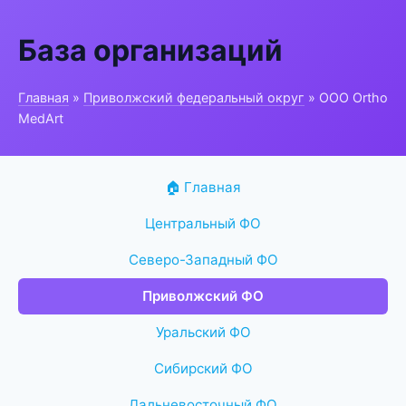
База организаций
Главная
»
Приволжский федеральный округ
» ООО Ortho
MedArt
🏠 Главная
Центральный ФО
Северо-Западный ФО
Приволжский ФО
Уральский ФО
Сибирский ФО
Дальневосточный ФО