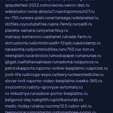
spayderhed-2022.ru
movieone.ru
evro-dez.ru
webamator.ru
ma-absolut1.ru
avtopomosch27.ru
nv-750.ru
news-plain.ru
nertansaga.ru
delanalad.ru
dizfiles.ru
youtubefree.ru
aria-family.ru
roadli.ru
planeta-samara.ru
mysmartbuy.ru
matrasy-kemerovo.ru
ashanet.ru
trade-farm.ru
dotcustoms.ru
domizbrusa9x12spb.ru
autodamp.ru
narasimha.ru
djcommodities.ru
nv750.ru
x-ton.ru
newsplain.ru
cardvoice.ru
modopaper.ru
manunae.ru
gbget.ru
alfeihavsalnassr.ru
madoma.ru
tajuncos.ru
petrovkasports.ru
porno-online-besplatno.ru
splclub.ru
york-life.ru
doroga-expo.ru
ribery.ru
cleanmedicine.ru
slovar-ivrit.ru
porno-video-besplatno.ru
seks-365.ru
ovucontrol.ru
sloty-igrovyye-avtomaty.ru
ru-industriya.ru
russkoe-porno-besplatno.ru
belgorod-day.ru
digilith.ru
pichkurovlab.ru
medic-today.ru
taksu.ru
comp123.ru
don-ykt.ru
teensvoice.ru
imgsharing.ru
domashnee-porno.ru