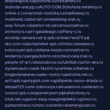
analitikaplus.ru
spyonline.ru
zosikamery.ru
sloboda-ural.pp.ru
AUTO-COM.SU
hohota.net
alimy.ru
online-z.com
aromat-vostoka.ru
otdelkaexp.ru
mobilvest.ru
bbd.net.ru
mebelshop.msk.ru
smp-forum.ru
bastion-td.ru
kosmoscreative.ru
avrmotors.ru
art-galadesign.ru
tiffany-c.ru
ecostep-samara.ru
d-p.spb.ru
галактика73.рф
sko.com.ru
davitamebel-spb.ru
fotsis.ru
tesiaes.ru
kokoroyari.spb.ru
blesna-kazan.ru
mossilver.ru
lenderoq.ru
sergeydobrin.ru
tochkazvuka.msk.ru
people-of-art.ru
bezzubova.ru
clubtibet.ru
orior-aks.ru
dynamoauto.ru
szk-favorit.ru
carlines.ru
flatnsk.ru
kingbolenskaner.ru
alex-motor.ru
astroline.net.ru
act1.spb.ru
polyglot.com.ru
gidlipetsk.ru
ooo-driada.ru
detsad125.ru
mir-zdoroviya.ru
bruslanovo.ru
siterem.ru
council.spb.ru
лодкипатриот.рф
kafekolizey.ru
iclub.net.ru
gazon-easy.ru
sugarepilekb.ru
grinox.ru
pylesostineco.ru
msts-ozarenie.ru
kameryjooan.ru