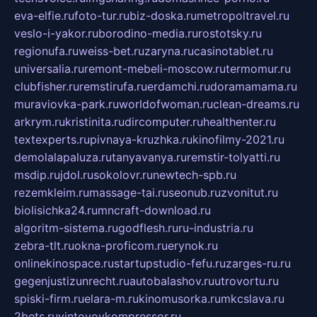
eva-elfie.ru
foto-tur.ru
biz-doska.ru
metropoltravel.ru
veslo-i-yakor.ru
borodino-media.ru
rostotsky.ru
regionufa.ru
weiss-bet.ru
zaryna.ru
casinotablet.ru
universalia.ru
remont-mebeli-moscow.ru
termomur.ru
clubfisher.ru
remstirufa.ru
erdamchi.ru
doramamama.ru
muraviovka-park.ru
worldofwoman.ru
clean-dreams.ru
arkrym.ru
kristinita.ru
dircomputer.ru
healthenter.ru
textexperts.ru
pivnaya-kruzhka.ru
kinofilmy-2021.ru
demolalapaluza.ru
tanyavanya.ru
remstir-tolyatti.ru
msdip.ru
jdol.ru
sokolovr.ru
newtech-spb.ru
rezemkleim.ru
massage-tai.ru
seonub.ru
zvonitut.ru
biolisichka24.ru
mncraft-download.ru
algoritm-sistema.ru
godflesh.ru
ru-industria.ru
zebra-tlt.ru
okna-proficom.ru
erynok.ru
onlinekinospace.ru
startupstudio-fefu.ru
zarges-ru.ru
gegenjustizunrecht.ru
autobalashov.ru
utrovortu.ru
spiski-firm.ru
elara-m.ru
kinomusorka.ru
mkcslava.ru
2bets.ru
vintovoykompressor.ru