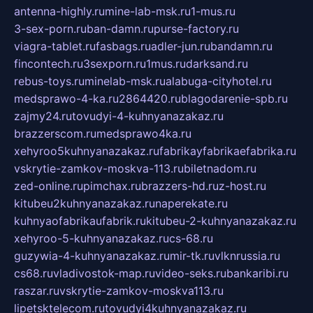
antenna-highly.ru
mine-lab-msk.ru
1-mus.ru
3-sex-porn.ru
ban-damn.ru
purse-factory.ru
viagra-tablet.ru
fasbags.ru
adler-jun.ru
bandamn.ru
fincontech.ru
3sexporn.ru
1mus.ru
darksand.ru
rebus-toys.ru
minelab-msk.ru
alabuga-cityhotel.ru
medsprawo-4-ka.ru
2864420.ru
blagodarenie-spb.ru
zajmy24.ru
tovudyi-4-kuhnyanazakaz.ru
brazzerscom.ru
medsprawo4ka.ru
xehyroo5kuhnyanazakaz.ru
fabrikayfabrikaefabrika.ru
vskrytie-zamkov-moskva-113.ru
biletnadom.ru
zed-online.ru
pimchax.ru
brazzers-hd.ru
z-host.ru
kitubeu2kuhnyanazakaz.ru
naperekate.ru
kuhnyaofabrikaufabrik.ru
kitubeu-2-kuhnyanazakaz.ru
xehyroo-5-kuhnyanazakaz.ru
cs-68.ru
guzywia-4-kuhnyanazakaz.ru
mir-tk.ru
vlknrussia.ru
cs68.ru
vladivostok-map.ru
video-seks.ru
bankaribi.ru
raszar.ru
vskrytie-zamkov-moskva113.ru
lipetsktelecom.ru
tovudyi4kuhnyanazakaz.ru