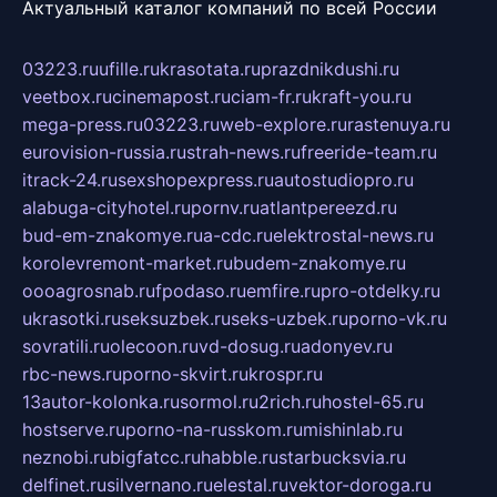
Актуальный каталог компаний по всей России
03223.ru
ufille.ru
krasotata.ru
prazdnikdushi.ru
veetbox.ru
cinemapost.ru
ciam-fr.ru
kraft-you.ru
mega-press.ru
03223.ru
web-explore.ru
rastenuya.ru
eurovision-russia.ru
strah-news.ru
freeride-team.ru
itrack-24.ru
sexshopexpress.ru
autostudiopro.ru
alabuga-cityhotel.ru
pornv.ru
atlantpereezd.ru
bud-em-znakomye.ru
a-cdc.ru
elektrostal-news.ru
korolevremont-market.ru
budem-znakomye.ru
oooagrosnab.ru
fpodaso.ru
emfire.ru
pro-otdelky.ru
ukrasotki.ru
seksuzbek.ru
seks-uzbek.ru
porno-vk.ru
sovratili.ru
olecoon.ru
vd-dosug.ru
adonyev.ru
rbc-news.ru
porno-skvirt.ru
krospr.ru
13autor-kolonka.ru
sormol.ru
2rich.ru
hostel-65.ru
hostserve.ru
porno-na-russkom.ru
mishinlab.ru
neznobi.ru
bigfatcc.ru
habble.ru
starbucksvia.ru
delfinet.ru
silvernano.ru
elestal.ru
vektor-doroga.ru