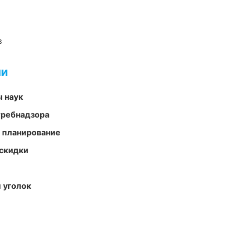
в
ми
ы наук
требнадзора
 планирование
скидки
 уголок