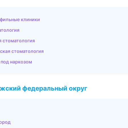
офильные клиники
атология
я стоматология
тская стоматология
е под наркозом
лжский федеральный округ
город