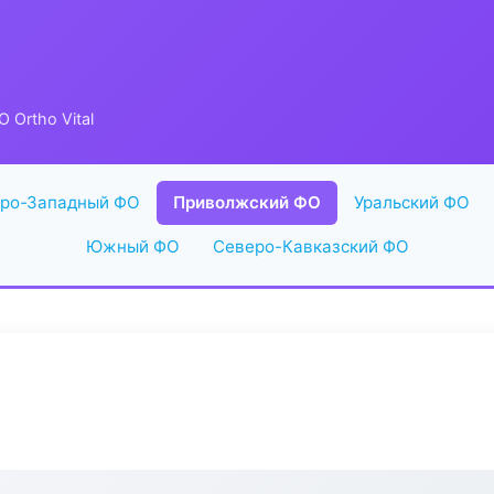
 Ortho Vital
ро-Западный ФО
Приволжский ФО
Уральский ФО
Южный ФО
Северо-Кавказский ФО