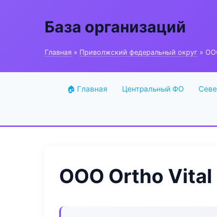
База организаций
Главная
»
Приволжский федеральный округ
» ООО
🏠 Главная
Центральный ФО
Севе
ООО Ortho Vital