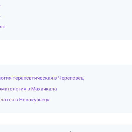
ь
ь
ск
логия терапевтическая в Череповец
томатология в Махачкала
ентген в Новокузнецк