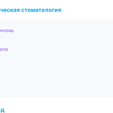
ческая стоматология
инград
ород
од