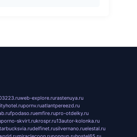
03223.ru
web-explore.ru
rastenuya.ru
tyhotel.ru
pornv.ru
atlantpereezd.ru
b.ru
fpodaso.ru
emfire.ru
pro-otdelky.ru
u
porno-skvirt.ru
krospr.ru
13autor-kolonka.ru
tarbucksvia.ru
delfinet.ru
silvernano.ru
elestal.ru
world.ru
miraclecoon.ru
pongup.ru
hostel65.ru