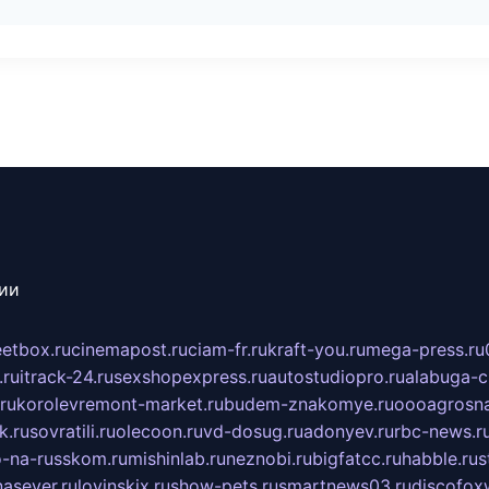
сии
eetbox.ru
cinemapost.ru
ciam-fr.ru
kraft-you.ru
mega-press.ru
.ru
itrack-24.ru
sexshopexpress.ru
autostudiopro.ru
alabuga-ci
ru
korolevremont-market.ru
budem-znakomye.ru
oooagrosna
k.ru
sovratili.ru
olecoon.ru
vd-dosug.ru
adonyev.ru
rbc-news.r
-na-russkom.ru
mishinlab.ru
neznobi.ru
bigfatcc.ru
habble.ru
s
nasever.ru
lovinskix.ru
show-pets.ru
smartnews03.ru
discofox