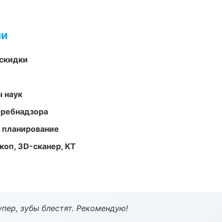
ми
скидки
ы наук
требнадзора
 планирование
оп, 3D-сканер, КТ
пер, зубы блестят. Рекомендую!