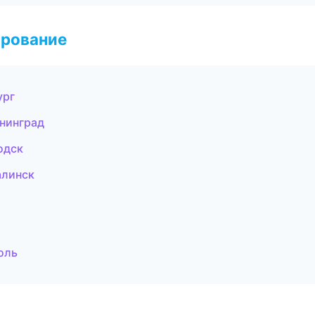
ирование
ург
ининград
одск
алинск
оль