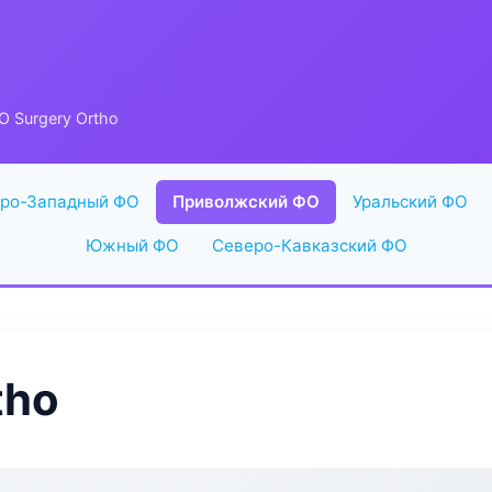
 Surgery Ortho
ро-Западный ФО
Приволжский ФО
Уральский ФО
Южный ФО
Северо-Кавказский ФО
tho