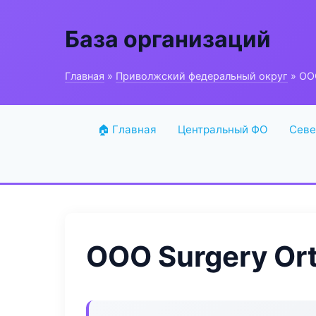
База организаций
Главная
»
Приволжский федеральный округ
» ООО
🏠 Главная
Центральный ФО
Севе
ООО Surgery Or