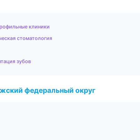
профильные клиники
ческая стоматология
нтация зубов
лжский федеральный округ