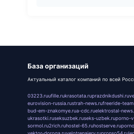
База организаций
Актуальный каталог компаний по всей Рос
03223.ru
ufille.ru
krasotata.ru
prazdnikdushi.ru
v
eurovision-russia.ru
strah-news.ru
freeride-team
bud-em-znakomye.ru
a-cdc.ru
elektrostal-news.
ukrasotki.ru
seksuzbek.ru
seks-uzbek.ru
porno-v
sormol.ru
2rich.ru
hostel-65.ru
hostserve.ru
porno
vektor-doroga.ru
velotrenajery.ru
pronso54.ru
le