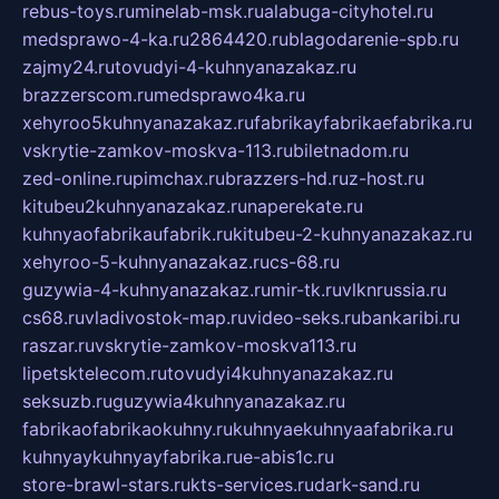
rebus-toys.ru
minelab-msk.ru
alabuga-cityhotel.ru
medsprawo-4-ka.ru
2864420.ru
blagodarenie-spb.ru
zajmy24.ru
tovudyi-4-kuhnyanazakaz.ru
brazzerscom.ru
medsprawo4ka.ru
xehyroo5kuhnyanazakaz.ru
fabrikayfabrikaefabrika.ru
vskrytie-zamkov-moskva-113.ru
biletnadom.ru
zed-online.ru
pimchax.ru
brazzers-hd.ru
z-host.ru
kitubeu2kuhnyanazakaz.ru
naperekate.ru
kuhnyaofabrikaufabrik.ru
kitubeu-2-kuhnyanazakaz.ru
xehyroo-5-kuhnyanazakaz.ru
cs-68.ru
guzywia-4-kuhnyanazakaz.ru
mir-tk.ru
vlknrussia.ru
cs68.ru
vladivostok-map.ru
video-seks.ru
bankaribi.ru
raszar.ru
vskrytie-zamkov-moskva113.ru
lipetsktelecom.ru
tovudyi4kuhnyanazakaz.ru
seksuzb.ru
guzywia4kuhnyanazakaz.ru
fabrikaofabrikaokuhny.ru
kuhnyaekuhnyaafabrika.ru
kuhnyaykuhnyayfabrika.ru
e-abis1c.ru
store-brawl-stars.ru
kts-services.ru
dark-sand.ru