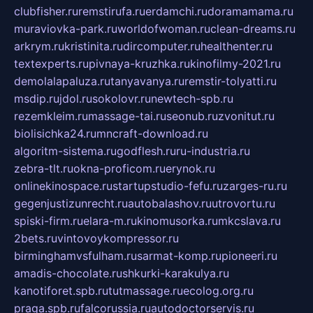
clubfisher.ru
remstirufa.ru
erdamchi.ru
doramamama.ru
muraviovka-park.ru
worldofwoman.ru
clean-dreams.ru
arkrym.ru
kristinita.ru
dircomputer.ru
healthenter.ru
textexperts.ru
pivnaya-kruzhka.ru
kinofilmy-2021.ru
demolalapaluza.ru
tanyavanya.ru
remstir-tolyatti.ru
msdip.ru
jdol.ru
sokolovr.ru
newtech-spb.ru
rezemkleim.ru
massage-tai.ru
seonub.ru
zvonitut.ru
biolisichka24.ru
mncraft-download.ru
algoritm-sistema.ru
godflesh.ru
ru-industria.ru
zebra-tlt.ru
okna-proficom.ru
erynok.ru
onlinekinospace.ru
startupstudio-fefu.ru
zarges-ru.ru
gegenjustizunrecht.ru
autobalashov.ru
utrovortu.ru
spiski-firm.ru
elara-m.ru
kinomusorka.ru
mkcslava.ru
2bets.ru
vintovoykompressor.ru
birminghamvsfulham.ru
sarmat-komp.ru
pioneeri.ru
amadis-chocolate.ru
shkurki-karakulya.ru
kanotiforet.spb.ru
tutmassage.ru
ecolog.org.ru
praga.spb.ru
falcorussia.ru
autodoctorservis.ru