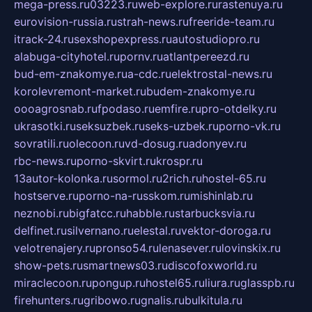
mega-press.ru
03223.ru
web-explore.ru
rastenuya.ru
eurovision-russia.ru
strah-news.ru
freeride-team.ru
itrack-24.ru
sexshopexpress.ru
autostudiopro.ru
alabuga-cityhotel.ru
pornv.ru
atlantpereezd.ru
bud-em-znakomye.ru
a-cdc.ru
elektrostal-news.ru
korolevremont-market.ru
budem-znakomye.ru
oooagrosnab.ru
fpodaso.ru
emfire.ru
pro-otdelky.ru
ukrasotki.ru
seksuzbek.ru
seks-uzbek.ru
porno-vk.ru
sovratili.ru
olecoon.ru
vd-dosug.ru
adonyev.ru
rbc-news.ru
porno-skvirt.ru
krospr.ru
13autor-kolonka.ru
sormol.ru
2rich.ru
hostel-65.ru
hostserve.ru
porno-na-russkom.ru
mishinlab.ru
neznobi.ru
bigfatcc.ru
habble.ru
starbucksvia.ru
delfinet.ru
silvernano.ru
elestal.ru
vektor-doroga.ru
velotrenajery.ru
pronso54.ru
lenasever.ru
lovinskix.ru
show-pets.ru
smartnews03.ru
discofoxworld.ru
miraclecoon.ru
pongup.ru
hostel65.ru
liura.ru
glasspb.ru
firehunters.ru
gribowo.ru
gnalis.ru
bulkitula.ru