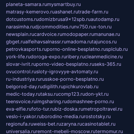
planeta-samara.ru
mysmartbuy.ru
matrasy-kemerovo.ru
ashanet.ru
trade-farm.ru
dotcustoms.ru
domizbrusa9x12spb.ru
autodamp.ru
narasimha.ru
djcommodities.ru
nv750.ru
x-ton.ru
newsplain.ru
cardvoice.ru
modopaper.ru
manunae.ru
gbget.ru
alfeihavsalnassr.ru
madoma.ru
tajuncos.ru
petrovkasports.ru
porno-online-besplatno.ru
splclub.ru
york-life.ru
doroga-expo.ru
ribery.ru
cleanmedicine.ru
slovar-ivrit.ru
porno-video-besplatno.ru
seks-365.ru
ovucontrol.ru
sloty-igrovyye-avtomaty.ru
ru-industriya.ru
russkoe-porno-besplatno.ru
belgorod-day.ru
digilith.ru
pichkurovlab.ru
medic-today.ru
taksu.ru
comp123.ru
don-ykt.ru
teensvoice.ru
imgsharing.ru
domashnee-porno.ru
eva-elfie.ru
foto-tur.ru
biz-doska.ru
metropoltravel.ru
veslo-i-yakor.ru
borodino-media.ru
rostotsky.ru
regionufa.ru
weiss-bet.ru
zaryna.ru
casinotablet.ru
universalia.ru
remont-mebeli-moscow.ru
termomur.ru