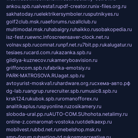
ankou.spb.ru
alvesta1.ru
pdf-creator.ru
nix-files.org.ru
sakhatoday.ru
elektrikersymboler.ru
sputnikyes.ru
golf2club.msk.ru
aeforums.ru
zallclub.ru
multimodal.msk.ru
habaigry.ru
haikko.ru
sobakopedia.ru
isz-fest.ru
ewnc.info
screensaver-clock.net.ru
volnav.spb.ru
comnat.ru
npf.net.ru
7bit.pp.ru
kalugatur.ru
tesiaes.ru
card.com.ru
kazanka.spb.ru
gildiya-kuznecov.ru
kameryboavision.ru
griffoncom.spb.ru
fabrika-emotsiy.ru
PARK-MATROSOVA.RU
agat.spb.ru
avtoyurist-moskva1.ru
hardware.org.ru
схема-авто.рф
dg-lab.ru
angrup.ru
recruiter.spb.ru
music8.spb.ru
krsk124.ru
kubok.spb.ru
romanofforex.ru
analitikaplus.ru
spyonline.ru
zosikamery.ru
sloboda-ural.pp.ru
AUTO-COM.SU
hohota.net
alimy.ru
online-z.com
aromat-vostoka.ru
otdelkaexp.ru
mobilvest.ru
bbd.net.ru
mebelshop.msk.ru
smp-forum.ru
bastion-td.ru
kosmoscreative.ru