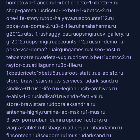
hometown-france.ru
1-xbeticricetc-1-xbetti-5.ru
shop-garena.ru
cricetc-1-xbetr-1-xbetcc-2.ru
one-life-story.ru
top-halyava.ru
accounts112.ru
poka-vse-doma-2.ru
3-d-file.ru
hahahaharms.ru
g2012.ru
tst-1.ru
shaggy-cat.ru
opsmgr.ru
ev-gallery.ru
g-2012.ru
ops-mgr.ru
accounts-112.ru
csm-demo.ru
poka-vse-doma2.ru
airgungames.ru
allseo-host.ru
tehosmotre.ru
varieta-yug.ru
cricetc1xbetr1xbetcc2.ru
raytor-d.ru
atillagunn.ru
3d-file.ru
1xbeticricetc1xbetti5.ru
uafoot-statti.ru
e-abis1c.ru
store-brawl-stars.ru
kts-services.ru
dark-sand.ru
sindika-01.ru
sp-life.ru
x-legion.ru
sib-archives.ru
e-abis-1-c.ru
sindika01.ru
venda-festival.ru
store-brawlstars.ru
dooraleksandria.ru
antenna-highly.ru
mine-lab-msk.ru
1-mus.ru
3-sex-porn.ru
ban-damn.ru
purse-factory.ru
viagra-tablet.ru
fasbags.ru
adler-jun.ru
bandamn.ru
fincontech.ru
3sexporn.ru
1mus.ru
darksand.ru