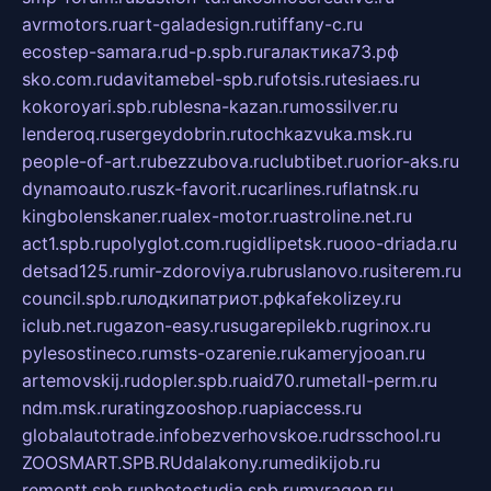
avrmotors.ru
art-galadesign.ru
tiffany-c.ru
ecostep-samara.ru
d-p.spb.ru
галактика73.рф
sko.com.ru
davitamebel-spb.ru
fotsis.ru
tesiaes.ru
kokoroyari.spb.ru
blesna-kazan.ru
mossilver.ru
lenderoq.ru
sergeydobrin.ru
tochkazvuka.msk.ru
people-of-art.ru
bezzubova.ru
clubtibet.ru
orior-aks.ru
dynamoauto.ru
szk-favorit.ru
carlines.ru
flatnsk.ru
kingbolenskaner.ru
alex-motor.ru
astroline.net.ru
act1.spb.ru
polyglot.com.ru
gidlipetsk.ru
ooo-driada.ru
detsad125.ru
mir-zdoroviya.ru
bruslanovo.ru
siterem.ru
council.spb.ru
лодкипатриот.рф
kafekolizey.ru
iclub.net.ru
gazon-easy.ru
sugarepilekb.ru
grinox.ru
pylesostineco.ru
msts-ozarenie.ru
kameryjooan.ru
artemovskij.ru
dopler.spb.ru
aid70.ru
metall-perm.ru
ndm.msk.ru
ratingzooshop.ru
apiaccess.ru
globalautotrade.info
bezverhovskoe.ru
drsschool.ru
ZOOSMART.SPB.RU
dalakony.ru
medikijob.ru
remontt.spb.ru
photostudia.spb.ru
myragon.ru