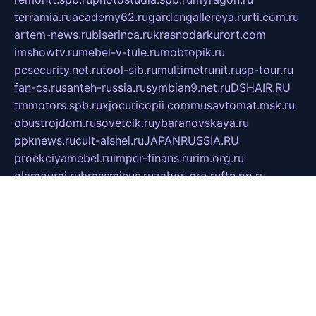
terramia.ru
academy62.ru
gardengallereya.ru
rti.com.ru
artem-news.ru
biserinca.ru
krasnodarkurort.com
imshowtv.ru
mebel-v-tule.ru
mobtopik.ru
pcsecurity.net.ru
tool-sib.ru
multimetrunit.ru
sp-tour.ru
fan-cs.ru
santeh-russia.ru
symbian9.net.ru
DSHAIR.RU
tmmotors.spb.ru
xjocuricopii.com
musavtomat.msk.ru
obustrojdom.ru
sovetcik.ru
ybaranovskaya.ru
ppknews.ru
cult-alshei.ru
JAPANRUSSIA.RU
proekciyamebel.ru
imper-finans.ru
rim.org.ru
glamourai.ru
brassminus.ru
zabor-pro.ru
ftn.pp.ru
dorogoe58.ru
laimengpacker.ru
kuzova-zapchasti.ru
sageerp.ru
taxodrom.ru
dsrazvitie.ru
hardcity.net.ru
ratinghomegames.ru
topservice25.ru
gubernyan.ru
gtglasslined.ru
ii4.ru
tssport.spb.ru
andorra24.com
blackwallstreet.ru
oboimos.ru
optim-doors.com.ru
ikuch.ru
nycr.org.ru
npa21.ru
vremya-ch.spb.ru
desert000.ru
ivtorgi.ru
ifiori.ru
catalog-statei.ru