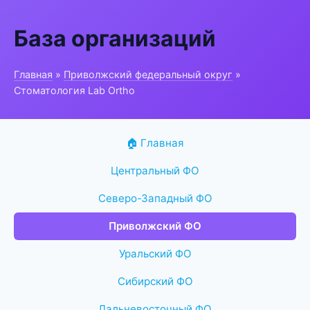
База организаций
Главная
»
Приволжский федеральный округ
»
Стоматология Lab Ortho
🏠 Главная
Центральный ФО
Северо-Западный ФО
Приволжский ФО
Уральский ФО
Сибирский ФО
Дальневосточный ФО