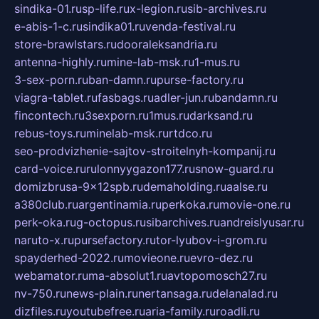
sindika-01.ru
sp-life.ru
x-legion.ru
sib-archives.ru
e-abis-1-c.ru
sindika01.ru
venda-festival.ru
store-brawlstars.ru
dooraleksandria.ru
antenna-highly.ru
mine-lab-msk.ru
1-mus.ru
3-sex-porn.ru
ban-damn.ru
purse-factory.ru
viagra-tablet.ru
fasbags.ru
adler-jun.ru
bandamn.ru
fincontech.ru
3sexporn.ru
1mus.ru
darksand.ru
rebus-toys.ru
minelab-msk.ru
rtdco.ru
seo-prodvizhenie-sajtov-stroitelnyh-kompanij.ru
card-voice.ru
rulonnyygazon177.ru
snow-guard.ru
domizbrusa-9x12spb.ru
demaholding.ru
aalse.ru
a380club.ru
argentinamia.ru
perkoka.ru
movie-one.ru
perk-oka.ru
g-octopus.ru
sibarchives.ru
andreislyusar.ru
naruto-x.ru
pursefactory.ru
tor-lyubov-i-grom.ru
spayderhed-2022.ru
movieone.ru
evro-dez.ru
webamator.ru
ma-absolut1.ru
avtopomosch27.ru
nv-750.ru
news-plain.ru
nertansaga.ru
delanalad.ru
dizfiles.ru
youtubefree.ru
aria-family.ru
roadli.ru