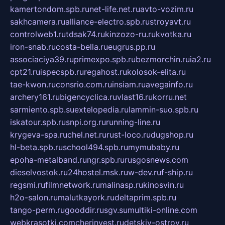
kamertondom.spb.ru
net-life.net.ru
avto-vozim.ru
sakhcamera.ru
alliance-electro.spb.ru
stroyavt.ru
controlweb1.ru
tdsak74.ru
kinzozo-ru.ru
kvotka.ru
iron-snab.ru
costa-bella.ru
eugrus.pp.ru
associaciya39.ru
primexpo.spb.ru
bezmorchin.ru
ia2.ru
cpt21.ru
ispecspb.ru
regahost.ru
kolosok-elita.ru
tae-kwon.ru
consrio.com.ru
insiam.ru
avegainfo.ru
archery161.ru
bigencyclica.ru
vlast16.ru
korru.net
sarmiento.spb.su
extelopedia.ru
lammin-suo.spb.ru
iskatour.spb.ru
snpi.org.ru
running-line.ru
krygeva-spa.ru
chel.net.ru
rust-loco.ru
dugshop.ru
hl-beta.spb.ru
school494.spb.ru
mymubaby.ru
epoha-metalband.ru
ngr.spb.ru
rusgosnews.com
dieselvostok.ru
24hostel.msk.ru
w-dev.ru
f-ship.ru
regsmi.ru
filmnetwork.ru
malinasp.ru
kinosvin.ru
h2o-salon.ru
malutkayork.ru
deltaprim.spb.ru
tango-perm.ru
gooddir.ru
sgv.su
multiki-online.com
webkrasotki.com
cherinvest.ru
detskiy-ostrov.ru