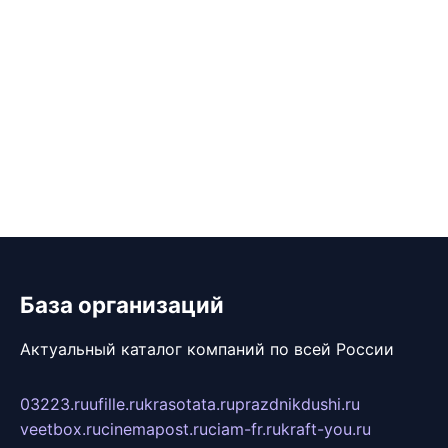
База организаций
Актуальный каталог компаний по всей России
03223.ru
ufille.ru
krasotata.ru
prazdnikdushi.ru
veetbox.ru
cinemapost.ru
ciam-fr.ru
kraft-you.ru