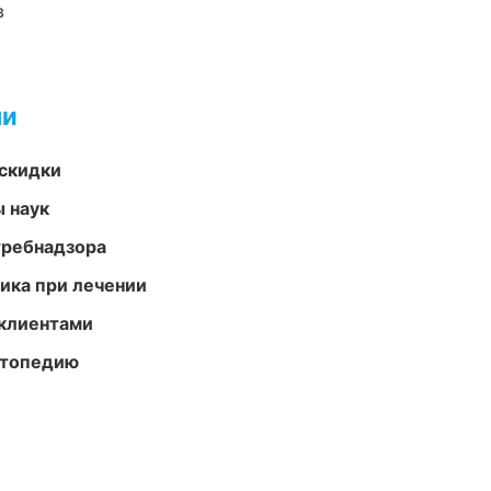
в
ми
скидки
ы наук
требнадзора
тика при лечении
 клиентами
ортопедию