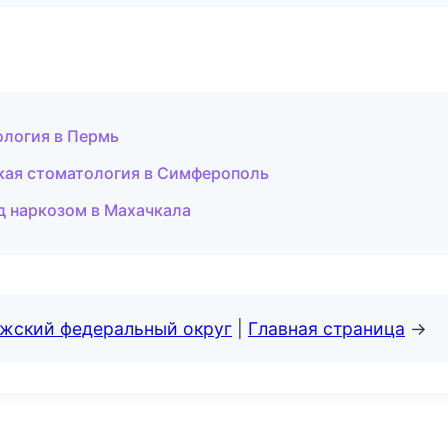
ология в Пермь
кая стоматология в Симферополь
од наркозом в Махачкала
лжский федеральный округ
|
Главная страница
→