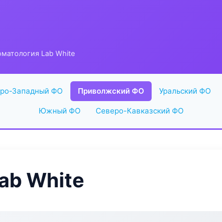
матология Lab White
ро-Западный ФО
Приволжский ФО
Уральский ФО
Южный ФО
Северо-Кавказский ФО
ab White