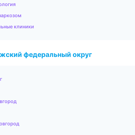
ология
 наркозом
льные клиники
лжский федеральный округ
г
овгород
Новгород