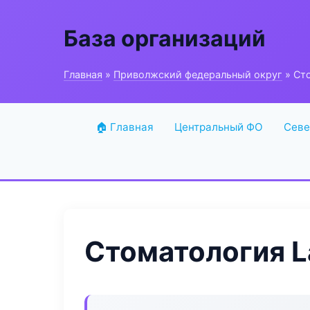
База организаций
Главная
»
Приволжский федеральный округ
» Сто
🏠 Главная
Центральный ФО
Севе
Стоматология L