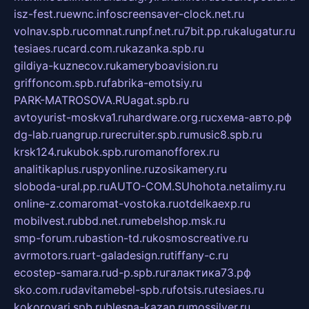
isz-fest.ru
ewnc.info
screensaver-clock.net.ru
volnav.spb.ru
comnat.ru
npf.net.ru
7bit.pp.ru
kalugatur.ru
tesiaes.ru
card.com.ru
kazanka.spb.ru
gildiya-kuznecov.ru
kameryboavision.ru
griffoncom.spb.ru
fabrika-emotsiy.ru
PARK-MATROSOVA.RU
agat.spb.ru
avtoyurist-moskva1.ru
hardware.org.ru
схема-авто.рф
dg-lab.ru
angrup.ru
recruiter.spb.ru
music8.spb.ru
krsk124.ru
kubok.spb.ru
romanofforex.ru
analitikaplus.ru
spyonline.ru
zosikamery.ru
sloboda-ural.pp.ru
AUTO-COM.SU
hohota.net
alimy.ru
online-z.com
aromat-vostoka.ru
otdelkaexp.ru
mobilvest.ru
bbd.net.ru
mebelshop.msk.ru
smp-forum.ru
bastion-td.ru
kosmoscreative.ru
avrmotors.ru
art-galadesign.ru
tiffany-c.ru
ecostep-samara.ru
d-p.spb.ru
галактика73.рф
sko.com.ru
davitamebel-spb.ru
fotsis.ru
tesiaes.ru
kokoroyari.spb.ru
blesna-kazan.ru
mossilver.ru