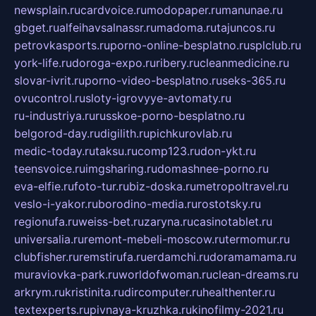
newsplain.ru
cardvoice.ru
modopaper.ru
manunae.ru
gbget.ru
alfeihavsalnassr.ru
madoma.ru
tajuncos.ru
petrovkasports.ru
porno-online-besplatno.ru
splclub.ru
york-life.ru
doroga-expo.ru
ribery.ru
cleanmedicine.ru
slovar-ivrit.ru
porno-video-besplatno.ru
seks-365.ru
ovucontrol.ru
sloty-igrovyye-avtomaty.ru
ru-industriya.ru
russkoe-porno-besplatno.ru
belgorod-day.ru
digilith.ru
pichkurovlab.ru
medic-today.ru
taksu.ru
comp123.ru
don-ykt.ru
teensvoice.ru
imgsharing.ru
domashnee-porno.ru
eva-elfie.ru
foto-tur.ru
biz-doska.ru
metropoltravel.ru
veslo-i-yakor.ru
borodino-media.ru
rostotsky.ru
regionufa.ru
weiss-bet.ru
zaryna.ru
casinotablet.ru
universalia.ru
remont-mebeli-moscow.ru
termomur.ru
clubfisher.ru
remstirufa.ru
erdamchi.ru
doramamama.ru
muraviovka-park.ru
worldofwoman.ru
clean-dreams.ru
arkrym.ru
kristinita.ru
dircomputer.ru
healthenter.ru
textexperts.ru
pivnaya-kruzhka.ru
kinofilmy-2021.ru