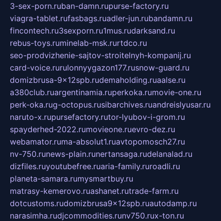
3-sex-porn.ru
ban-damn.ru
purse-factory.ru
viagra-tablet.ru
fasbags.ru
adler-jun.ru
bandamn.ru
fincontech.ru
3sexporn.ru
1mus.ru
darksand.ru
rebus-toys.ru
minelab-msk.ru
rtdco.ru
seo-prodvizhenie-sajtov-stroitelnyh-kompanij.ru
card-voice.ru
rulonnyygazon177.ru
snow-guard.ru
domizbrusa-9x12spb.ru
demaholding.ru
aalse.ru
a380club.ru
argentinamia.ru
perkoka.ru
movie-one.ru
perk-oka.ru
g-octopus.ru
sibarchives.ru
andreislyusar.ru
naruto-x.ru
pursefactory.ru
tor-lyubov-i-grom.ru
spayderhed-2022.ru
movieone.ru
evro-dez.ru
webamator.ru
ma-absolut1.ru
avtopomosch27.ru
nv-750.ru
news-plain.ru
nertansaga.ru
delanalad.ru
dizfiles.ru
youtubefree.ru
aria-family.ru
roadli.ru
planeta-samara.ru
mysmartbuy.ru
matrasy-kemerovo.ru
ashanet.ru
trade-farm.ru
dotcustoms.ru
domizbrusa9x12spb.ru
autodamp.ru
narasimha.ru
djcommodities.ru
nv750.ru
x-ton.ru