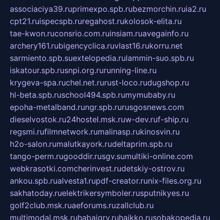
associaciya39.ru
primexpo.spb.ru
bezmorchin.ru
ia2.ru
cpt21.ru
ispecspb.ru
regahost.ru
kolosok-elita.ru
tae-kwon.ru
consrio.com.ru
insiam.ru
avegainfo.ru
archery161.ru
bigencyclica.ru
vlast16.ru
korru.net
sarmiento.spb.su
extelopedia.ru
lammin-suo.spb.ru
iskatour.spb.ru
snpi.org.ru
running-line.ru
krygeva-spa.ru
chel.net.ru
rust-loco.ru
dugshop.ru
hl-beta.spb.ru
school494.spb.ru
mymubaby.ru
epoha-metalband.ru
ngr.spb.ru
rusgosnews.com
dieselvostok.ru
24hostel.msk.ru
w-dev.ru
f-ship.ru
regsmi.ru
filmnetwork.ru
malinasp.ru
kinosvin.ru
h2o-salon.ru
malutkayork.ru
deltaprim.spb.ru
tango-perm.ru
gooddir.ru
sgv.su
multiki-online.com
webkrasotki.com
cherinvest.ru
detskiy-ostrov.ru
ankou.spb.ru
alvesta1.ru
pdf-creator.ru
nix-files.org.ru
sakhatoday.ru
elektrikersymboler.ru
sputnikyes.ru
golf2club.msk.ru
aeforums.ru
zallclub.ru
multimodal.msk.ru
habaigry.ru
haikko.ru
sobakopedia.ru