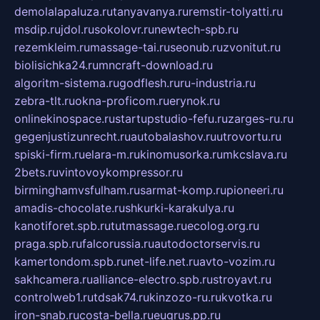
demolalapaluza.ru
tanyavanya.ru
remstir-tolyatti.ru
msdip.ru
jdol.ru
sokolovr.ru
newtech-spb.ru
rezemkleim.ru
massage-tai.ru
seonub.ru
zvonitut.ru
biolisichka24.ru
mncraft-download.ru
algoritm-sistema.ru
godflesh.ru
ru-industria.ru
zebra-tlt.ru
okna-proficom.ru
erynok.ru
onlinekinospace.ru
startupstudio-fefu.ru
zarges-ru.ru
gegenjustizunrecht.ru
autobalashov.ru
utrovortu.ru
spiski-firm.ru
elara-m.ru
kinomusorka.ru
mkcslava.ru
2bets.ru
vintovoykompressor.ru
birminghamvsfulham.ru
sarmat-komp.ru
pioneeri.ru
amadis-chocolate.ru
shkurki-karakulya.ru
kanotiforet.spb.ru
tutmassage.ru
ecolog.org.ru
praga.spb.ru
falcorussia.ru
autodoctorservis.ru
kamertondom.spb.ru
net-life.net.ru
avto-vozim.ru
sakhcamera.ru
alliance-electro.spb.ru
stroyavt.ru
controlweb1.ru
tdsak74.ru
kinzozo-ru.ru
kvotka.ru
iron-snab.ru
costa-bella.ru
eugrus.pp.ru