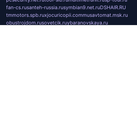
fan-cs.ru
santeh-russia.ru
symbian9.net.ru
DSHAIR.RU
tmmotors.spb.ru
xjocuricopii.com
musavtomat.msk.ru
obustrojdom.ru
sovetcik.ru
ybaranovskaya.ru
ppknews.ru
cult-alshei.ru
JAPANRUSSIA.RU
proekciyamebel.ru
imper-finans.ru
rim.org.ru
glamourai.ru
brassminus.ru
zabor-pro.ru
ftn.pp.ru
dorogoe58.ru
laimengpacker.ru
kuzova-zapchasti.ru
sageerp.ru
taxodrom.ru
dsrazvitie.ru
hardcity.net.ru
ratinghomegames.ru
topservice25.ru
gubernyan.ru
gtglasslined.ru
ii4.ru
tssport.spb.ru
andorra24.com
blackwallstreet.ru
oboimos.ru
optim-doors.com.ru
ikuch.ru
nycr.org.ru
npa21.ru
vremya-ch.spb.ru
desert000.ru
ivtorgi.ru
ifiori.ru
catalog-statei.ru
dcv.org.ru
spetsmaster174.ru
ipkameryhiseeu.ru
dum26.ru
ruspol.spb.ru
fr-opendp.ru
kam-solnyshko.ru
cheyenne-arapaho.ru
sevzapmetal.spb.ru
ted-lapidus.spb.ru
parasite-eliminator.ru