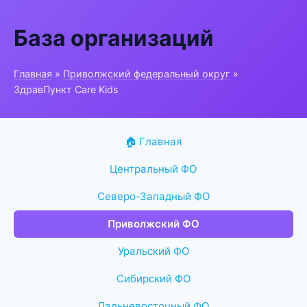
База организаций
Главная
»
Приволжский федеральный округ
»
ЗдравПункт Care Kids
🏠 Главная
Центральный ФО
Северо-Западный ФО
Приволжский ФО
Уральский ФО
Сибирский ФО
Дальневосточный ФО