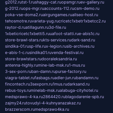
g2012.ru
tst-1.ru
shaggy-cat.ru
opsmgr.ru
ev-gallery.ru
g-2012.ru
ops-mgr.ru
accounts-112.ru
csm-demo.ru
poka-vse-doma2.ru
airgungames.ru
allseo-host.ru
tehosmotre.ru
varieta-yug.ru
cricetc1xbetr1xbetcc2.ru
raytor-d.ru
atillagunn.ru
3d-file.ru
1xbeticricetc1xbetti5.ru
uafoot-statti.ru
e-abis1c.ru
store-brawl-stars.ru
kts-services.ru
dark-sand.ru
sindika-01.ru
sp-life.ru
x-legion.ru
sib-archives.ru
e-abis-1-c.ru
sindika01.ru
venda-festival.ru
store-brawlstars.ru
dooraleksandria.ru
antenna-highly.ru
mine-lab-msk.ru
1-mus.ru
3-sex-porn.ru
ban-damn.ru
purse-factory.ru
viagra-tablet.ru
fasbags.ru
adler-jun.ru
bandamn.ru
fincontech.ru
3sexporn.ru
1mus.ru
darksand.ru
rebus-toys.ru
minelab-msk.ru
alabuga-cityhotel.ru
medsprawo-4-ka.ru
2864420.ru
blagodarenie-spb.ru
zajmy24.ru
tovudyi-4-kuhnyanazakaz.ru
brazzerscom.ru
medsprawo4ka.ru