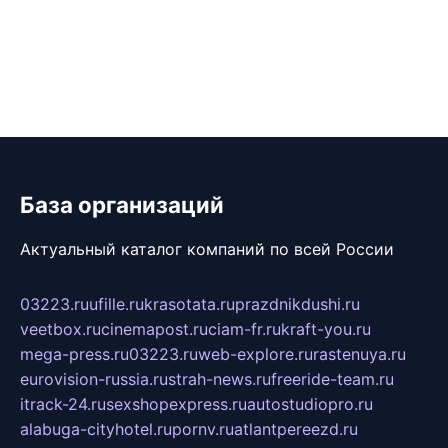
База организаций
Актуальный каталог компаний по всей России
03223.ru
ufille.ru
krasotata.ru
prazdnikdushi.ru
veetbox.ru
cinemapost.ru
ciam-fr.ru
kraft-you.ru
mega-press.ru
03223.ru
web-explore.ru
rastenuya.ru
eurovision-russia.ru
strah-news.ru
freeride-team.ru
itrack-24.ru
sexshopexpress.ru
autostudiopro.ru
alabuga-cityhotel.ru
pornv.ru
atlantpereezd.ru