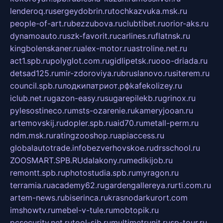
lenderoq.ru
sergeydobrin.ru
tochkazvuka.msk.ru
people-of-art.ru
bezzubova.ru
clubtibet.ru
orior-aks.ru
dynamoauto.ru
szk-favorit.ru
carlines.ru
flatnsk.ru
kingbolenskaner.ru
alex-motor.ru
astroline.net.ru
act1.spb.ru
polyglot.com.ru
gidlipetsk.ru
ooo-driada.ru
detsad125.ru
mir-zdoroviya.ru
bruslanovo.ru
siterem.ru
council.spb.ru
лодкипатриот.рф
kafekolizey.ru
iclub.net.ru
gazon-easy.ru
sugarepilekb.ru
grinox.ru
pylesostineco.ru
msts-ozarenie.ru
kameryjooan.ru
artemovskij.ru
dopler.spb.ru
aid70.ru
metall-perm.ru
ndm.msk.ru
ratingzooshop.ru
apiaccess.ru
globalautotrade.info
bezverhovskoe.ru
drsschool.ru
ZOOSMART.SPB.RU
dalakony.ru
medikijob.ru
remontt.spb.ru
photostudia.spb.ru
myragon.ru
terramia.ru
academy62.ru
gardengallereya.ru
rti.com.ru
artem-news.ru
biserinca.ru
krasnodarkurort.com
imshowtv.ru
mebel-v-tule.ru
mobtopik.ru
pcsecurity.net.ru
tool-sib.ru
multimetrunit.ru
sp-tour.ru