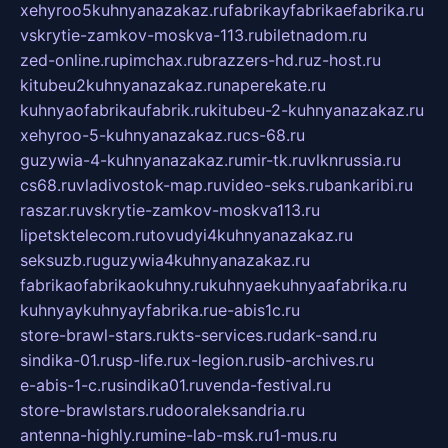
xehyroo5kuhnyanazakaz.ru
fabrikayfabrikaefabrika.ru
vskrytie-zamkov-moskva-113.ru
biletnadom.ru
zed-online.ru
pimchax.ru
brazzers-hd.ru
z-host.ru
kitubeu2kuhnyanazakaz.ru
naperekate.ru
kuhnyaofabrikaufabrik.ru
kitubeu-2-kuhnyanazakaz.ru
xehyroo-5-kuhnyanazakaz.ru
cs-68.ru
guzywia-4-kuhnyanazakaz.ru
mir-tk.ru
vlknrussia.ru
cs68.ru
vladivostok-map.ru
video-seks.ru
bankaribi.ru
raszar.ru
vskrytie-zamkov-moskva113.ru
lipetsktelecom.ru
tovudyi4kuhnyanazakaz.ru
seksuzb.ru
guzywia4kuhnyanazakaz.ru
fabrikaofabrikaokuhny.ru
kuhnyaekuhnyaafabrika.ru
kuhnyaykuhnyayfabrika.ru
e-abis1c.ru
store-brawl-stars.ru
kts-services.ru
dark-sand.ru
sindika-01.ru
sp-life.ru
x-legion.ru
sib-archives.ru
e-abis-1-c.ru
sindika01.ru
venda-festival.ru
store-brawlstars.ru
dooraleksandria.ru
antenna-highly.ru
mine-lab-msk.ru
1-mus.ru