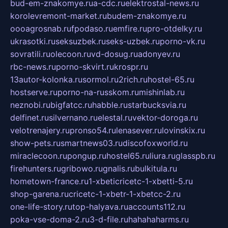
bud-em-znakomye.ru
a-cdc.ru
elektrostal-news.ru
korolevremont-market.ru
budem-znakomye.ru
oooagrosnab.ru
fpodaso.ru
emfire.ru
pro-otdelky.ru
ukrasotki.ru
seksuzbek.ru
seks-uzbek.ru
porno-vk.ru
sovratili.ru
olecoon.ru
vd-dosug.ru
adonyev.ru
rbc-news.ru
porno-skvirt.ru
krospr.ru
13autor-kolonka.ru
sormol.ru
2rich.ru
hostel-65.ru
hostserve.ru
porno-na-russkom.ru
mishinlab.ru
neznobi.ru
bigfatcc.ru
habble.ru
starbucksvia.ru
delfinet.ru
silvernano.ru
elestal.ru
vektor-doroga.ru
velotrenajery.ru
pronso54.ru
lenasever.ru
lovinskix.ru
show-pets.ru
smartnews03.ru
discofoxworld.ru
miraclecoon.ru
pongup.ru
hostel65.ru
liura.ru
glasspb.ru
firehunters.ru
gribowo.ru
gnalis.ru
bulkitula.ru
hometown-france.ru
1-xbeticricetc-1-xbetti-5.ru
shop-garena.ru
cricetc-1-xbetr-1-xbetcc-2.ru
one-life-story.ru
top-halyava.ru
accounts112.ru
poka-vse-doma-2.ru
3-d-file.ru
hahahaharms.ru