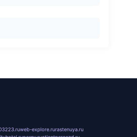
03223.ru
web-explore.ru
rastenuya.ru