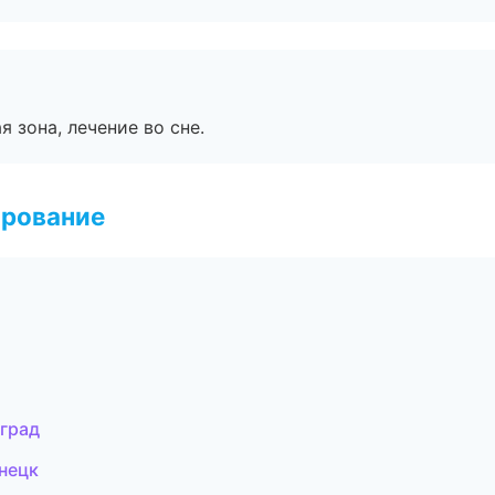
я зона, лечение во сне.
ирование
нград
знецк