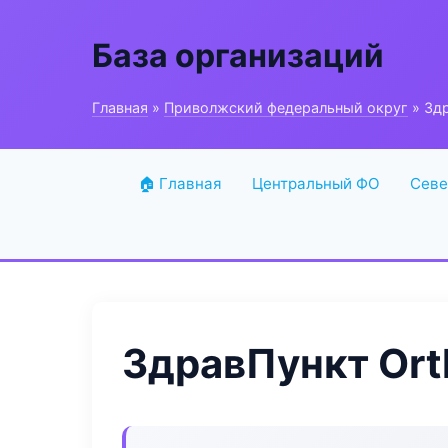
База организаций
Главная
»
Приволжский федеральный округ
» Здр
🏠 Главная
Центральный ФО
Севе
ЗдравПункт Ort