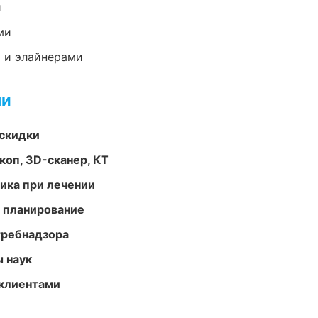
и
ми
 и элайнерами
ми
скидки
оп, 3D-сканер, КТ
тика при лечении
 планирование
требнадзора
ы наук
 клиентами