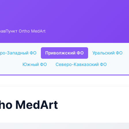
авПункт Ortho MedArt
ро-Западный ФО
Приволжский ФО
Уральский ФО
Южный ФО
Северо-Кавказский ФО
ho MedArt