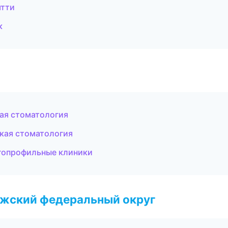
ятти
к
кая стоматология
ская стоматология
огопрофильные клиники
лжский федеральный округ