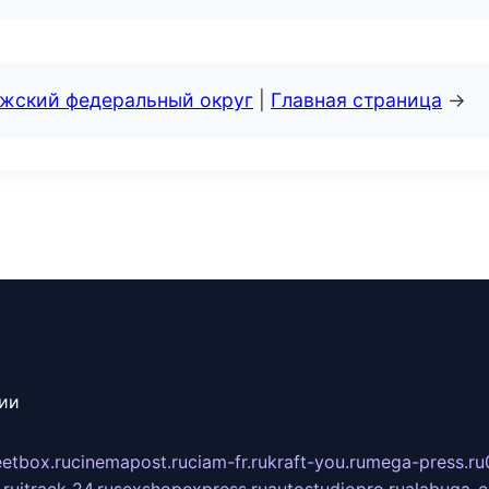
лжский федеральный округ
|
Главная страница
→
сии
eetbox.ru
cinemapost.ru
ciam-fr.ru
kraft-you.ru
mega-press.ru