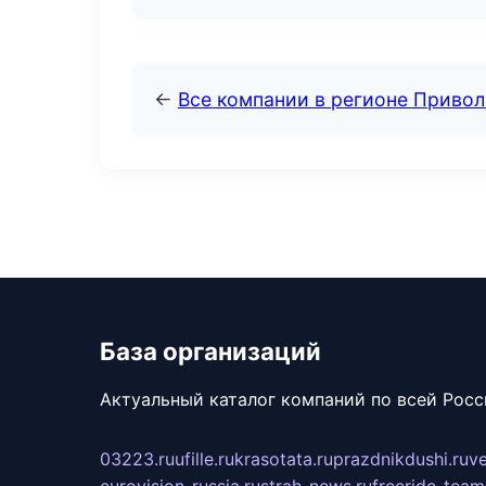
←
Все компании в регионе Приво
База организаций
Актуальный каталог компаний по всей Рос
03223.ru
ufille.ru
krasotata.ru
prazdnikdushi.ru
v