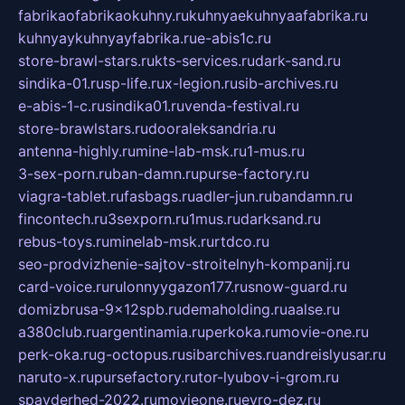
fabrikaofabrikaokuhny.ru
kuhnyaekuhnyaafabrika.ru
kuhnyaykuhnyayfabrika.ru
e-abis1c.ru
store-brawl-stars.ru
kts-services.ru
dark-sand.ru
sindika-01.ru
sp-life.ru
x-legion.ru
sib-archives.ru
e-abis-1-c.ru
sindika01.ru
venda-festival.ru
store-brawlstars.ru
dooraleksandria.ru
antenna-highly.ru
mine-lab-msk.ru
1-mus.ru
3-sex-porn.ru
ban-damn.ru
purse-factory.ru
viagra-tablet.ru
fasbags.ru
adler-jun.ru
bandamn.ru
fincontech.ru
3sexporn.ru
1mus.ru
darksand.ru
rebus-toys.ru
minelab-msk.ru
rtdco.ru
seo-prodvizhenie-sajtov-stroitelnyh-kompanij.ru
card-voice.ru
rulonnyygazon177.ru
snow-guard.ru
domizbrusa-9x12spb.ru
demaholding.ru
aalse.ru
a380club.ru
argentinamia.ru
perkoka.ru
movie-one.ru
perk-oka.ru
g-octopus.ru
sibarchives.ru
andreislyusar.ru
naruto-x.ru
pursefactory.ru
tor-lyubov-i-grom.ru
spayderhed-2022.ru
movieone.ru
evro-dez.ru