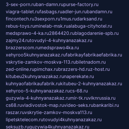
3-sex-porn.ru
ban-damn.ru
purse-factory.ru
viagra-tablet.ru
fasbags.ru
adler-jun.ru
bandamn.ru
fincontech.ru
3sexporn.ru
1mus.ru
darksand.ru
rebus-toys.ru
minelab-msk.ru
alabuga-cityhotel.ru
medsprawo-4-ka.ru
2864420.ru
blagodarenie-spb.ru
zajmy24.ru
tovudyi-4-kuhnyanazakaz.ru
brazzerscom.ru
medsprawo4ka.ru
xehyroo5kuhnyanazakaz.ru
fabrikayfabrikaefabrika.ru
vskrytie-zamkov-moskva-113.ru
biletnadom.ru
zed-online.ru
pimchax.ru
brazzers-hd.ru
z-host.ru
kitubeu2kuhnyanazakaz.ru
naperekate.ru
kuhnyaofabrikaufabrik.ru
kitubeu-2-kuhnyanazakaz.ru
xehyroo-5-kuhnyanazakaz.ru
cs-68.ru
guzywia-4-kuhnyanazakaz.ru
mir-tk.ru
vlknrussia.ru
cs68.ru
vladivostok-map.ru
video-seks.ru
bankaribi.ru
raszar.ru
vskrytie-zamkov-moskva113.ru
lipetsktelecom.ru
tovudyi4kuhnyanazakaz.ru
seksuzb.ru
guzywia4kuhnyanazakaz.ru