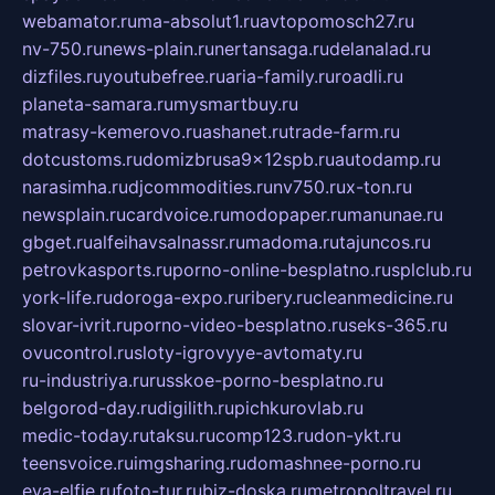
webamator.ru
ma-absolut1.ru
avtopomosch27.ru
nv-750.ru
news-plain.ru
nertansaga.ru
delanalad.ru
dizfiles.ru
youtubefree.ru
aria-family.ru
roadli.ru
planeta-samara.ru
mysmartbuy.ru
matrasy-kemerovo.ru
ashanet.ru
trade-farm.ru
dotcustoms.ru
domizbrusa9x12spb.ru
autodamp.ru
narasimha.ru
djcommodities.ru
nv750.ru
x-ton.ru
newsplain.ru
cardvoice.ru
modopaper.ru
manunae.ru
gbget.ru
alfeihavsalnassr.ru
madoma.ru
tajuncos.ru
petrovkasports.ru
porno-online-besplatno.ru
splclub.ru
york-life.ru
doroga-expo.ru
ribery.ru
cleanmedicine.ru
slovar-ivrit.ru
porno-video-besplatno.ru
seks-365.ru
ovucontrol.ru
sloty-igrovyye-avtomaty.ru
ru-industriya.ru
russkoe-porno-besplatno.ru
belgorod-day.ru
digilith.ru
pichkurovlab.ru
medic-today.ru
taksu.ru
comp123.ru
don-ykt.ru
teensvoice.ru
imgsharing.ru
domashnee-porno.ru
eva-elfie.ru
foto-tur.ru
biz-doska.ru
metropoltravel.ru