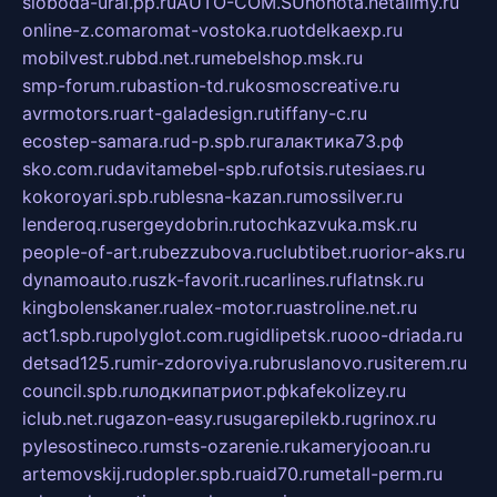
sloboda-ural.pp.ru
AUTO-COM.SU
hohota.net
alimy.ru
online-z.com
aromat-vostoka.ru
otdelkaexp.ru
mobilvest.ru
bbd.net.ru
mebelshop.msk.ru
smp-forum.ru
bastion-td.ru
kosmoscreative.ru
avrmotors.ru
art-galadesign.ru
tiffany-c.ru
ecostep-samara.ru
d-p.spb.ru
галактика73.рф
sko.com.ru
davitamebel-spb.ru
fotsis.ru
tesiaes.ru
kokoroyari.spb.ru
blesna-kazan.ru
mossilver.ru
lenderoq.ru
sergeydobrin.ru
tochkazvuka.msk.ru
people-of-art.ru
bezzubova.ru
clubtibet.ru
orior-aks.ru
dynamoauto.ru
szk-favorit.ru
carlines.ru
flatnsk.ru
kingbolenskaner.ru
alex-motor.ru
astroline.net.ru
act1.spb.ru
polyglot.com.ru
gidlipetsk.ru
ooo-driada.ru
detsad125.ru
mir-zdoroviya.ru
bruslanovo.ru
siterem.ru
council.spb.ru
лодкипатриот.рф
kafekolizey.ru
iclub.net.ru
gazon-easy.ru
sugarepilekb.ru
grinox.ru
pylesostineco.ru
msts-ozarenie.ru
kameryjooan.ru
artemovskij.ru
dopler.spb.ru
aid70.ru
metall-perm.ru