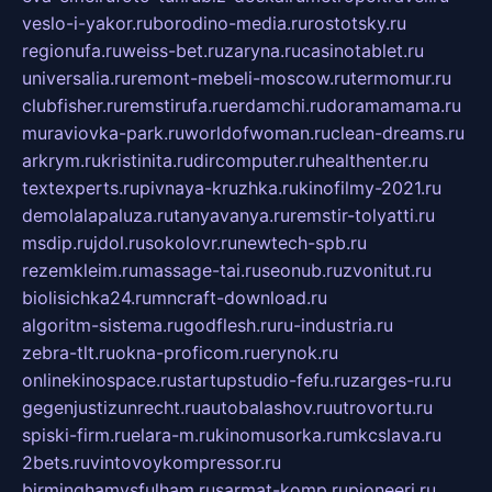
veslo-i-yakor.ru
borodino-media.ru
rostotsky.ru
regionufa.ru
weiss-bet.ru
zaryna.ru
casinotablet.ru
universalia.ru
remont-mebeli-moscow.ru
termomur.ru
clubfisher.ru
remstirufa.ru
erdamchi.ru
doramamama.ru
muraviovka-park.ru
worldofwoman.ru
clean-dreams.ru
arkrym.ru
kristinita.ru
dircomputer.ru
healthenter.ru
textexperts.ru
pivnaya-kruzhka.ru
kinofilmy-2021.ru
demolalapaluza.ru
tanyavanya.ru
remstir-tolyatti.ru
msdip.ru
jdol.ru
sokolovr.ru
newtech-spb.ru
rezemkleim.ru
massage-tai.ru
seonub.ru
zvonitut.ru
biolisichka24.ru
mncraft-download.ru
algoritm-sistema.ru
godflesh.ru
ru-industria.ru
zebra-tlt.ru
okna-proficom.ru
erynok.ru
onlinekinospace.ru
startupstudio-fefu.ru
zarges-ru.ru
gegenjustizunrecht.ru
autobalashov.ru
utrovortu.ru
spiski-firm.ru
elara-m.ru
kinomusorka.ru
mkcslava.ru
2bets.ru
vintovoykompressor.ru
birminghamvsfulham.ru
sarmat-komp.ru
pioneeri.ru