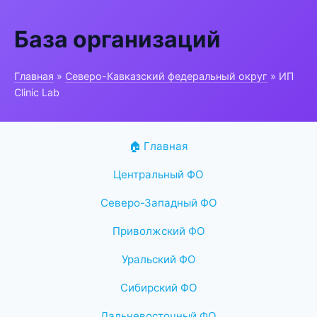
База организаций
Главная
»
Северо-Кавказский федеральный округ
» ИП
Clinic Lab
🏠 Главная
Центральный ФО
Северо-Западный ФО
Приволжский ФО
Уральский ФО
Сибирский ФО
Дальневосточный ФО