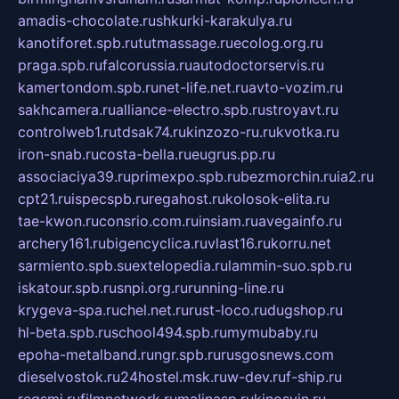
amadis-chocolate.ru
shkurki-karakulya.ru
kanotiforet.spb.ru
tutmassage.ru
ecolog.org.ru
praga.spb.ru
falcorussia.ru
autodoctorservis.ru
kamertondom.spb.ru
net-life.net.ru
avto-vozim.ru
sakhcamera.ru
alliance-electro.spb.ru
stroyavt.ru
controlweb1.ru
tdsak74.ru
kinzozo-ru.ru
kvotka.ru
iron-snab.ru
costa-bella.ru
eugrus.pp.ru
associaciya39.ru
primexpo.spb.ru
bezmorchin.ru
ia2.ru
cpt21.ru
ispecspb.ru
regahost.ru
kolosok-elita.ru
tae-kwon.ru
consrio.com.ru
insiam.ru
avegainfo.ru
archery161.ru
bigencyclica.ru
vlast16.ru
korru.net
sarmiento.spb.su
extelopedia.ru
lammin-suo.spb.ru
iskatour.spb.ru
snpi.org.ru
running-line.ru
krygeva-spa.ru
chel.net.ru
rust-loco.ru
dugshop.ru
hl-beta.spb.ru
school494.spb.ru
mymubaby.ru
epoha-metalband.ru
ngr.spb.ru
rusgosnews.com
dieselvostok.ru
24hostel.msk.ru
w-dev.ru
f-ship.ru
regsmi.ru
filmnetwork.ru
malinasp.ru
kinosvin.ru