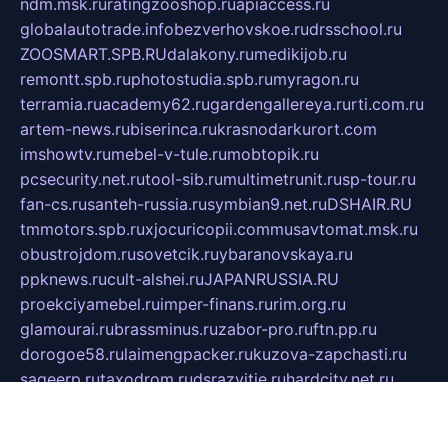
ndm.msk.ru
ratingzooshop.ru
apiaccess.ru
globalautotrade.info
bezverhovskoe.ru
drsschool.ru
ZOOSMART.SPB.RU
dalakony.ru
medikijob.ru
remontt.spb.ru
photostudia.spb.ru
myragon.ru
terramia.ru
academy62.ru
gardengallereya.ru
rti.com.ru
artem-news.ru
biserinca.ru
krasnodarkurort.com
imshowtv.ru
mebel-v-tule.ru
mobtopik.ru
pcsecurity.net.ru
tool-sib.ru
multimetrunit.ru
sp-tour.ru
fan-cs.ru
santeh-russia.ru
symbian9.net.ru
DSHAIR.RU
tmmotors.spb.ru
xjocuricopii.com
musavtomat.msk.ru
obustrojdom.ru
sovetcik.ru
ybaranovskaya.ru
ppknews.ru
cult-alshei.ru
JAPANRUSSIA.RU
proekciyamebel.ru
imper-finans.ru
rim.org.ru
glamourai.ru
brassminus.ru
zabor-pro.ru
ftn.pp.ru
dorogoe58.ru
laimengpacker.ru
kuzova-zapchasti.ru
sageerp.ru
taxodrom.ru
dsrazvitie.ru
hardcity.net.ru
ratinghomegames.ru
topservice25.ru
gubernyan.ru
gtglasslined.ru
ii4.ru
tssport.spb.ru
andorra24.com