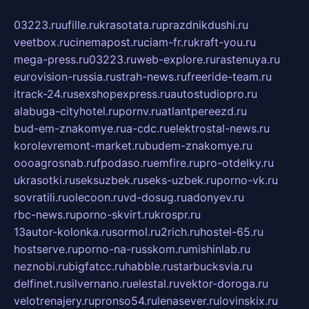
03223.ru
ufille.ru
krasotata.ru
prazdnikdushi.ru
veetbox.ru
cinemapost.ru
ciam-fr.ru
kraft-you.ru
mega-press.ru
03223.ru
web-explore.ru
rastenuya.ru
eurovision-russia.ru
strah-news.ru
freeride-team.ru
itrack-24.ru
sexshopexpress.ru
autostudiopro.ru
alabuga-cityhotel.ru
pornv.ru
atlantpereezd.ru
bud-em-znakomye.ru
a-cdc.ru
elektrostal-news.ru
korolevremont-market.ru
budem-znakomye.ru
oooagrosnab.ru
fpodaso.ru
emfire.ru
pro-otdelky.ru
ukrasotki.ru
seksuzbek.ru
seks-uzbek.ru
porno-vk.ru
sovratili.ru
olecoon.ru
vd-dosug.ru
adonyev.ru
rbc-news.ru
porno-skvirt.ru
krospr.ru
13autor-kolonka.ru
sormol.ru
2rich.ru
hostel-65.ru
hostserve.ru
porno-na-russkom.ru
mishinlab.ru
neznobi.ru
bigfatcc.ru
habble.ru
starbucksvia.ru
delfinet.ru
silvernano.ru
elestal.ru
vektor-doroga.ru
velotrenajery.ru
pronso54.ru
lenasever.ru
lovinskix.ru