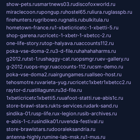
show-pets.ru
smartnews03.ru
discofoxworld.ru
miraclecoon.ru
pongup.ru
hostel65.ru
liura.ru
glasspb.ru
firehunters.ru
gribowo.ru
gnalis.ru
bulkitula.ru
hometown-france.ru
1-xbeticricetc-1-xbetti-5.ru
shop-garena.ru
cricetc-1-xbetr-1-xbetcc-2.ru
one-life-story.ru
top-halyava.ru
accounts112.ru
poka-vse-doma-2.ru
3-d-file.ru
hahahaharms.ru
g2012.ru
tst-1.ru
shaggy-cat.ru
opsmgr.ru
ev-gallery.ru
g-2012.ru
ops-mgr.ru
accounts-112.ru
csm-demo.ru
poka-vse-doma2.ru
airgungames.ru
allseo-host.ru
tehosmotre.ru
varieta-yug.ru
cricetc1xbetr1xbetcc2.ru
raytor-d.ru
atillagunn.ru
3d-file.ru
1xbeticricetc1xbetti5.ru
uafoot-statti.ru
e-abis1c.ru
store-brawl-stars.ru
kts-services.ru
dark-sand.ru
sindika-01.ru
sp-life.ru
x-legion.ru
sib-archives.ru
e-abis-1-c.ru
sindika01.ru
venda-festival.ru
store-brawlstars.ru
dooraleksandria.ru
antenna-highly.ru
mine-lab-msk.ru
1-mus.ru