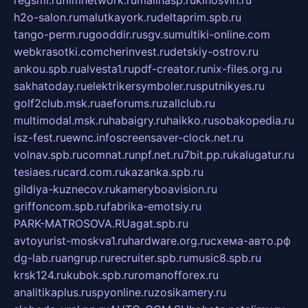
h2o-salon.ru
malutkayork.ru
deltaprim.spb.ru
tango-perm.ru
gooddir.ru
sgv.su
multiki-online.com
webkrasotki.com
cherinvest.ru
detskiy-ostrov.ru
ankou.spb.ru
alvesta1.ru
pdf-creator.ru
nix-files.org.ru
sakhatoday.ru
elektrikersymboler.ru
sputnikyes.ru
golf2club.msk.ru
aeforums.ru
zallclub.ru
multimodal.msk.ru
habaigry.ru
haikko.ru
sobakopedia.ru
isz-fest.ru
ewnc.info
screensaver-clock.net.ru
volnav.spb.ru
comnat.ru
npf.net.ru
7bit.pp.ru
kalugatur.ru
tesiaes.ru
card.com.ru
kazanka.spb.ru
gildiya-kuznecov.ru
kameryboavision.ru
griffoncom.spb.ru
fabrika-emotsiy.ru
PARK-MATROSOVA.RU
agat.spb.ru
avtoyurist-moskva1.ru
hardware.org.ru
схема-авто.рф
dg-lab.ru
angrup.ru
recruiter.spb.ru
music8.spb.ru
krsk124.ru
kubok.spb.ru
romanofforex.ru
analitikaplus.ru
spyonline.ru
zosikamery.ru