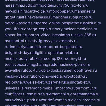
narasimha.ru
djcommodities.ru
nv750.ru
x-ton.ru
newsplain.ru
cardvoice.ru
modopaper.ru
manunae.ru
gbget.ru
alfeihavsalnassr.ru
madoma.ru
tajuncos.ru
petrovkasports.ru
porno-online-besplatno.ru
splclub.ru
york-life.ru
doroga-expo.ru
ribery.ru
cleanmedicine.ru
slovar-ivrit.ru
porno-video-besplatno.ru
seks-365.ru
ovucontrol.ru
sloty-igrovyye-avtomaty.ru
ru-industriya.ru
russkoe-porno-besplatno.ru
belgorod-day.ru
digilith.ru
pichkurovlab.ru
medic-today.ru
taksu.ru
comp123.ru
don-ykt.ru
teensvoice.ru
imgsharing.ru
domashnee-porno.ru
eva-elfie.ru
foto-tur.ru
biz-doska.ru
metropoltravel.ru
veslo-i-yakor.ru
borodino-media.ru
rostotsky.ru
regionufa.ru
weiss-bet.ru
zaryna.ru
casinotablet.ru
universalia.ru
remont-mebeli-moscow.ru
termomur.ru
clubfisher.ru
remstirufa.ru
erdamchi.ru
doramamama.ru
muraviovka-park.ru
worldofwoman.ru
clean-dreams.ru
arkrym.ru
kristinita.ru
dircomputer.ru
healthenter.ru