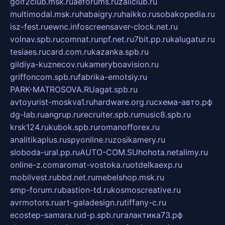
golf2club.msk.ru
aeforums.ru
zallclub.ru
multimodal.msk.ru
habaigry.ru
haikko.ru
sobakopedia.ru
isz-fest.ru
ewnc.info
screensaver-clock.net.ru
volnav.spb.ru
comnat.ru
npf.net.ru
7bit.pp.ru
kalugatur.ru
tesiaes.ru
card.com.ru
kazanka.spb.ru
gildiya-kuznecov.ru
kameryboavision.ru
griffoncom.spb.ru
fabrika-emotsiy.ru
PARK-MATROSOVA.RU
agat.spb.ru
avtoyurist-moskva1.ru
hardware.org.ru
схема-авто.рф
dg-lab.ru
angrup.ru
recruiter.spb.ru
music8.spb.ru
krsk124.ru
kubok.spb.ru
romanofforex.ru
analitikaplus.ru
spyonline.ru
zosikamery.ru
sloboda-ural.pp.ru
AUTO-COM.SU
hohota.net
alimy.ru
online-z.com
aromat-vostoka.ru
otdelkaexp.ru
mobilvest.ru
bbd.net.ru
mebelshop.msk.ru
smp-forum.ru
bastion-td.ru
kosmoscreative.ru
avrmotors.ru
art-galadesign.ru
tiffany-c.ru
ecostep-samara.ru
d-p.spb.ru
галактика73.рф