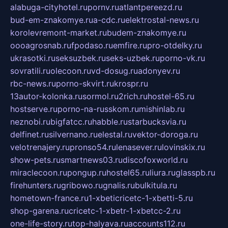
alabuga-cityhotel.ru
pornv.ru
atlantpereezd.ru
bud-em-znakomye.ru
a-cdc.ru
elektrostal-news.ru
korolevremont-market.ru
budem-znakomye.ru
oooagrosnab.ru
fpodaso.ru
emfire.ru
pro-otdelky.ru
ukrasotki.ru
seksuzbek.ru
seks-uzbek.ru
porno-vk.ru
sovratili.ru
olecoon.ru
vd-dosug.ru
adonyev.ru
rbc-news.ru
porno-skvirt.ru
krospr.ru
13autor-kolonka.ru
sormol.ru
2rich.ru
hostel-65.ru
hostserve.ru
porno-na-russkom.ru
mishinlab.ru
neznobi.ru
bigfatcc.ru
habble.ru
starbucksvia.ru
delfinet.ru
silvernano.ru
elestal.ru
vektor-doroga.ru
velotrenajery.ru
pronso54.ru
lenasever.ru
lovinskix.ru
show-pets.ru
smartnews03.ru
discofoxworld.ru
miraclecoon.ru
pongup.ru
hostel65.ru
liura.ru
glasspb.ru
firehunters.ru
gribowo.ru
gnalis.ru
bulkitula.ru
hometown-france.ru
1-xbeticricetc-1-xbetti-5.ru
shop-garena.ru
cricetc-1-xbetr-1-xbetcc-2.ru
one-life-story.ru
top-halyava.ru
accounts112.ru