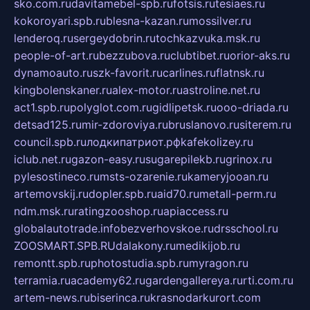
sko.com.ru
davitamebel-spb.ru
fotsis.ru
tesiaes.ru
kokoroyari.spb.ru
blesna-kazan.ru
mossilver.ru
lenderoq.ru
sergeydobrin.ru
tochkazvuka.msk.ru
people-of-art.ru
bezzubova.ru
clubtibet.ru
orior-aks.ru
dynamoauto.ru
szk-favorit.ru
carlines.ru
flatnsk.ru
kingbolenskaner.ru
alex-motor.ru
astroline.net.ru
act1.spb.ru
polyglot.com.ru
gidlipetsk.ru
ooo-driada.ru
detsad125.ru
mir-zdoroviya.ru
bruslanovo.ru
siterem.ru
council.spb.ru
лодкипатриот.рф
kafekolizey.ru
iclub.net.ru
gazon-easy.ru
sugarepilekb.ru
grinox.ru
pylesostineco.ru
msts-ozarenie.ru
kameryjooan.ru
artemovskij.ru
dopler.spb.ru
aid70.ru
metall-perm.ru
ndm.msk.ru
ratingzooshop.ru
apiaccess.ru
globalautotrade.info
bezverhovskoe.ru
drsschool.ru
ZOOSMART.SPB.RU
dalakony.ru
medikijob.ru
remontt.spb.ru
photostudia.spb.ru
myragon.ru
terramia.ru
academy62.ru
gardengallereya.ru
rti.com.ru
artem-news.ru
biserinca.ru
krasnodarkurort.com