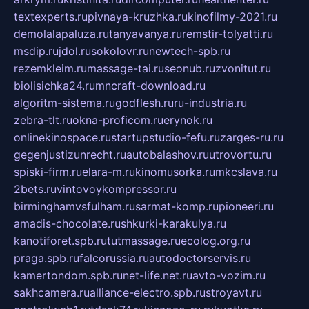
textexperts.ru
pivnaya-kruzhka.ru
kinofilmy-2021.ru
demolalapaluza.ru
tanyavanya.ru
remstir-tolyatti.ru
msdip.ru
jdol.ru
sokolovr.ru
newtech-spb.ru
rezemkleim.ru
massage-tai.ru
seonub.ru
zvonitut.ru
biolisichka24.ru
mncraft-download.ru
algoritm-sistema.ru
godflesh.ru
ru-industria.ru
zebra-tlt.ru
okna-proficom.ru
erynok.ru
onlinekinospace.ru
startupstudio-fefu.ru
zarges-ru.ru
gegenjustizunrecht.ru
autobalashov.ru
utrovortu.ru
spiski-firm.ru
elara-m.ru
kinomusorka.ru
mkcslava.ru
2bets.ru
vintovoykompressor.ru
birminghamvsfulham.ru
sarmat-komp.ru
pioneeri.ru
amadis-chocolate.ru
shkurki-karakulya.ru
kanotiforet.spb.ru
tutmassage.ru
ecolog.org.ru
praga.spb.ru
falcorussia.ru
autodoctorservis.ru
kamertondom.spb.ru
net-life.net.ru
avto-vozim.ru
sakhcamera.ru
alliance-electro.spb.ru
stroyavt.ru