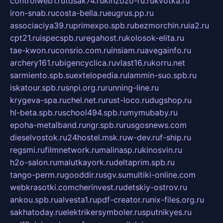
controlweb1.ru
tdsak74.ru
kinzozo-ru.ru
kvotka.ru
iron-snab.ru
costa-bella.ru
eugrus.pp.ru
associaciya39.ru
primexpo.spb.ru
bezmorchin.ru
ia2.ru
cpt21.ru
ispecspb.ru
regahost.ru
kolosok-elita.ru
tae-kwon.ru
consrio.com.ru
insiam.ru
avegainfo.ru
archery161.ru
bigencyclica.ru
vlast16.ru
korru.net
sarmiento.spb.su
extelopedia.ru
lammin-suo.spb.ru
iskatour.spb.ru
snpi.org.ru
running-line.ru
krygeva-spa.ru
chel.net.ru
rust-loco.ru
dugshop.ru
hl-beta.spb.ru
school494.spb.ru
mymubaby.ru
epoha-metalband.ru
ngr.spb.ru
rusgosnews.com
dieselvostok.ru
24hostel.msk.ru
w-dev.ru
f-ship.ru
regsmi.ru
filmnetwork.ru
malinasp.ru
kinosvin.ru
h2o-salon.ru
malutkayork.ru
deltaprim.spb.ru
tango-perm.ru
gooddir.ru
sgv.su
multiki-online.com
webkrasotki.com
cherinvest.ru
detskiy-ostrov.ru
ankou.spb.ru
alvesta1.ru
pdf-creator.ru
nix-files.org.ru
sakhatoday.ru
elektrikersymboler.ru
sputnikyes.ru