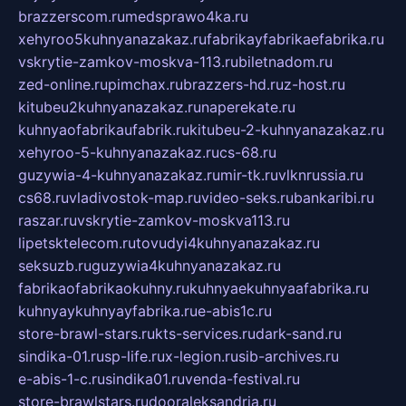
brazzerscom.ru
medsprawo4ka.ru
xehyroo5kuhnyanazakaz.ru
fabrikayfabrikaefabrika.ru
vskrytie-zamkov-moskva-113.ru
biletnadom.ru
zed-online.ru
pimchax.ru
brazzers-hd.ru
z-host.ru
kitubeu2kuhnyanazakaz.ru
naperekate.ru
kuhnyaofabrikaufabrik.ru
kitubeu-2-kuhnyanazakaz.ru
xehyroo-5-kuhnyanazakaz.ru
cs-68.ru
guzywia-4-kuhnyanazakaz.ru
mir-tk.ru
vlknrussia.ru
cs68.ru
vladivostok-map.ru
video-seks.ru
bankaribi.ru
raszar.ru
vskrytie-zamkov-moskva113.ru
lipetsktelecom.ru
tovudyi4kuhnyanazakaz.ru
seksuzb.ru
guzywia4kuhnyanazakaz.ru
fabrikaofabrikaokuhny.ru
kuhnyaekuhnyaafabrika.ru
kuhnyaykuhnyayfabrika.ru
e-abis1c.ru
store-brawl-stars.ru
kts-services.ru
dark-sand.ru
sindika-01.ru
sp-life.ru
x-legion.ru
sib-archives.ru
e-abis-1-c.ru
sindika01.ru
venda-festival.ru
store-brawlstars.ru
dooraleksandria.ru