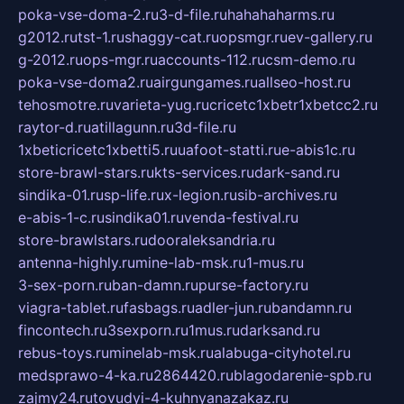
poka-vse-doma-2.ru
3-d-file.ru
hahahaharms.ru
g2012.ru
tst-1.ru
shaggy-cat.ru
opsmgr.ru
ev-gallery.ru
g-2012.ru
ops-mgr.ru
accounts-112.ru
csm-demo.ru
poka-vse-doma2.ru
airgungames.ru
allseo-host.ru
tehosmotre.ru
varieta-yug.ru
cricetc1xbetr1xbetcc2.ru
raytor-d.ru
atillagunn.ru
3d-file.ru
1xbeticricetc1xbetti5.ru
uafoot-statti.ru
e-abis1c.ru
store-brawl-stars.ru
kts-services.ru
dark-sand.ru
sindika-01.ru
sp-life.ru
x-legion.ru
sib-archives.ru
e-abis-1-c.ru
sindika01.ru
venda-festival.ru
store-brawlstars.ru
dooraleksandria.ru
antenna-highly.ru
mine-lab-msk.ru
1-mus.ru
3-sex-porn.ru
ban-damn.ru
purse-factory.ru
viagra-tablet.ru
fasbags.ru
adler-jun.ru
bandamn.ru
fincontech.ru
3sexporn.ru
1mus.ru
darksand.ru
rebus-toys.ru
minelab-msk.ru
alabuga-cityhotel.ru
medsprawo-4-ka.ru
2864420.ru
blagodarenie-spb.ru
zajmy24.ru
tovudyi-4-kuhnyanazakaz.ru