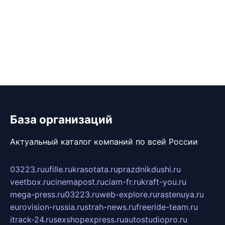
База организаций
Актуальный каталог компаний по всей России
03223.ru
ufille.ru
krasotata.ru
prazdnikdushi.ru
veetbox.ru
cinemapost.ru
ciam-fr.ru
kraft-you.ru
mega-press.ru
03223.ru
web-explore.ru
rastenuya.ru
eurovision-russia.ru
strah-news.ru
freeride-team.ru
itrack-24.ru
sexshopexpress.ru
autostudiopro.ru