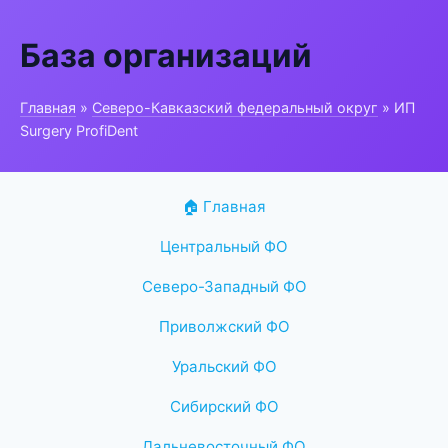
База организаций
Главная
»
Северо-Кавказский федеральный округ
» ИП
Surgery ProfiDent
🏠 Главная
Центральный ФО
Северо-Западный ФО
Приволжский ФО
Уральский ФО
Сибирский ФО
Дальневосточный ФО