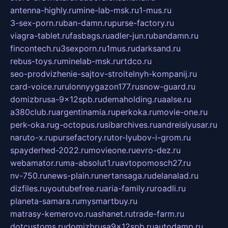
antenna-highly.ru
mine-lab-msk.ru
1-mus.ru
3-sex-porn.ru
ban-damn.ru
purse-factory.ru
viagra-tablet.ru
fasbags.ru
adler-jun.ru
bandamn.ru
fincontech.ru
3sexporn.ru
1mus.ru
darksand.ru
rebus-toys.ru
minelab-msk.ru
rtdco.ru
seo-prodvizhenie-sajtov-stroitelnyh-kompanij.ru
card-voice.ru
rulonnyygazon177.ru
snow-guard.ru
domizbrusa-9x12spb.ru
demaholding.ru
aalse.ru
a380club.ru
argentinamia.ru
perkoka.ru
movie-one.ru
perk-oka.ru
g-octopus.ru
sibarchives.ru
andreislyusar.ru
naruto-x.ru
pursefactory.ru
tor-lyubov-i-grom.ru
spayderhed-2022.ru
movieone.ru
evro-dez.ru
webamator.ru
ma-absolut1.ru
avtopomosch27.ru
nv-750.ru
news-plain.ru
nertansaga.ru
delanalad.ru
dizfiles.ru
youtubefree.ru
aria-family.ru
roadli.ru
planeta-samara.ru
mysmartbuy.ru
matrasy-kemerovo.ru
ashanet.ru
trade-farm.ru
dotcustoms.ru
domizbrusa9x12spb.ru
autodamp.ru