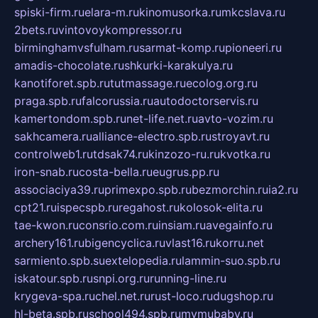
spiski-firm.ru
elara-m.ru
kinomusorka.ru
mkcslava.ru
2bets.ru
vintovoykompressor.ru
birminghamvsfulham.ru
sarmat-komp.ru
pioneeri.ru
amadis-chocolate.ru
shkurki-karakulya.ru
kanotiforet.spb.ru
tutmassage.ru
ecolog.org.ru
praga.spb.ru
falcorussia.ru
autodoctorservis.ru
kamertondom.spb.ru
net-life.net.ru
avto-vozim.ru
sakhcamera.ru
alliance-electro.spb.ru
stroyavt.ru
controlweb1.ru
tdsak74.ru
kinzozo-ru.ru
kvotka.ru
iron-snab.ru
costa-bella.ru
eugrus.pp.ru
associaciya39.ru
primexpo.spb.ru
bezmorchin.ru
ia2.ru
cpt21.ru
ispecspb.ru
regahost.ru
kolosok-elita.ru
tae-kwon.ru
consrio.com.ru
insiam.ru
avegainfo.ru
archery161.ru
bigencyclica.ru
vlast16.ru
korru.net
sarmiento.spb.su
extelopedia.ru
lammin-suo.spb.ru
iskatour.spb.ru
snpi.org.ru
running-line.ru
krygeva-spa.ru
chel.net.ru
rust-loco.ru
dugshop.ru
hl-beta.spb.ru
school494.spb.ru
mymubaby.ru