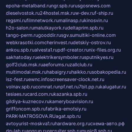
epoha-metalband.ru
ngr.spb.ru
rusgosnews.com
dieselvostok.ru
24hostel.msk.ru
w-dev.ru
f-ship.ru
regsmi.ru
filmnetwork.ru
malinasp.ru
kinosvin.ru
h2o-salon.ru
malutkayork.ru
deltaprim.spb.ru
tango-perm.ru
gooddir.ru
sgv.su
multiki-online.com
webkrasotki.com
cherinvest.ru
detskiy-ostrov.ru
ankou.spb.ru
alvesta1.ru
pdf-creator.ru
nix-files.org.ru
sakhatoday.ru
elektrikersymboler.ru
sputnikyes.ru
golf2club.msk.ru
aeforums.ru
zallclub.ru
multimodal.msk.ru
habaigry.ru
haikko.ru
sobakopedia.ru
isz-fest.ru
ewnc.info
screensaver-clock.net.ru
volnav.spb.ru
comnat.ru
npf.net.ru
7bit.pp.ru
kalugatur.ru
tesiaes.ru
card.com.ru
kazanka.spb.ru
gildiya-kuznecov.ru
kameryboavision.ru
griffoncom.spb.ru
fabrika-emotsiy.ru
PARK-MATROSOVA.RU
agat.spb.ru
avtoyurist-moskva1.ru
hardware.org.ru
схема-авто.рф
dg-lab.ru
angrup.ru
recruiter.spb.ru
music8.spb.ru