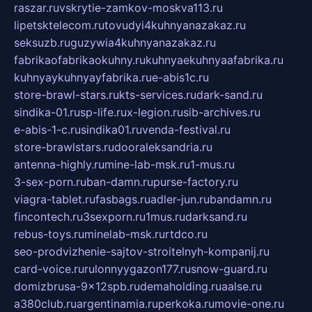
raszar.ru
vskrytie-zamkov-moskva113.ru
lipetsktelecom.ru
tovudyi4kuhnyanazakaz.ru
seksuzb.ru
guzywia4kuhnyanazakaz.ru
fabrikaofabrikaokuhny.ru
kuhnyaekuhnyaafabrika.ru
kuhnyaykuhnyayfabrika.ru
e-abis1c.ru
store-brawl-stars.ru
kts-services.ru
dark-sand.ru
sindika-01.ru
sp-life.ru
x-legion.ru
sib-archives.ru
e-abis-1-c.ru
sindika01.ru
venda-festival.ru
store-brawlstars.ru
dooraleksandria.ru
antenna-highly.ru
mine-lab-msk.ru
1-mus.ru
3-sex-porn.ru
ban-damn.ru
purse-factory.ru
viagra-tablet.ru
fasbags.ru
adler-jun.ru
bandamn.ru
fincontech.ru
3sexporn.ru
1mus.ru
darksand.ru
rebus-toys.ru
minelab-msk.ru
rtdco.ru
seo-prodvizhenie-sajtov-stroitelnyh-kompanij.ru
card-voice.ru
rulonnyygazon177.ru
snow-guard.ru
domizbrusa-9x12spb.ru
demaholding.ru
aalse.ru
a380club.ru
argentinamia.ru
perkoka.ru
movie-one.ru