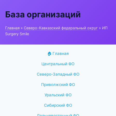
База организаций
Главная
»
Северо-Кавказский федеральный округ
» ИП
Surgery Smile
🏠 Главная
Центральный ФО
Северо-Западный ФО
Приволжский ФО
Уральский ФО
Сибирский ФО
Дальневосточный ФО