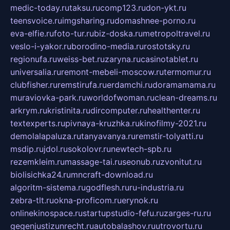
medic-today.ru
taksu.ru
comp123.ru
don-ykt.ru
teensvoice.ru
imgsharing.ru
domashnee-porno.ru
eva-elfie.ru
foto-tur.ru
biz-doska.ru
metropoltravel.ru
veslo-i-yakor.ru
borodino-media.ru
rostotsky.ru
regionufa.ru
weiss-bet.ru
zaryna.ru
casinotablet.ru
universalia.ru
remont-mebeli-moscow.ru
termomur.ru
clubfisher.ru
remstirufa.ru
erdamchi.ru
doramamama.ru
muraviovka-park.ru
worldofwoman.ru
clean-dreams.ru
arkrym.ru
kristinita.ru
dircomputer.ru
healthenter.ru
textexperts.ru
pivnaya-kruzhka.ru
kinofilmy-2021.ru
demolalapaluza.ru
tanyavanya.ru
remstir-tolyatti.ru
msdip.ru
jdol.ru
sokolovr.ru
newtech-spb.ru
rezemkleim.ru
massage-tai.ru
seonub.ru
zvonitut.ru
biolisichka24.ru
mncraft-download.ru
algoritm-sistema.ru
godflesh.ru
ru-industria.ru
zebra-tlt.ru
okna-proficom.ru
erynok.ru
onlinekinospace.ru
startupstudio-fefu.ru
zarges-ru.ru
gegenjustizunrecht.ru
autobalashov.ru
utrovortu.ru