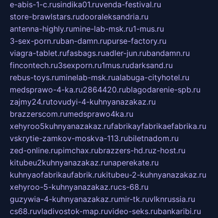
e-abis-1-c.ru
sindika01.ru
venda-festival.ru
store-brawlstars.ru
dooraleksandria.ru
antenna-highly.ru
mine-lab-msk.ru
1-mus.ru
3-sex-porn.ru
ban-damn.ru
purse-factory.ru
viagra-tablet.ru
fasbags.ru
adler-jun.ru
bandamn.ru
fincontech.ru
3sexporn.ru
1mus.ru
darksand.ru
rebus-toys.ru
minelab-msk.ru
alabuga-cityhotel.ru
medsprawo-4-ka.ru
2864420.ru
blagodarenie-spb.ru
zajmy24.ru
tovudyi-4-kuhnyanazakaz.ru
brazzerscom.ru
medsprawo4ka.ru
xehyroo5kuhnyanazakaz.ru
fabrikayfabrikaefabrika.ru
vskrytie-zamkov-moskva-113.ru
biletnadom.ru
zed-online.ru
pimchax.ru
brazzers-hd.ru
z-host.ru
kitubeu2kuhnyanazakaz.ru
naperekate.ru
kuhnyaofabrikaufabrik.ru
kitubeu-2-kuhnyanazakaz.ru
xehyroo-5-kuhnyanazakaz.ru
cs-68.ru
guzywia-4-kuhnyanazakaz.ru
mir-tk.ru
vlknrussia.ru
cs68.ru
vladivostok-map.ru
video-seks.ru
bankaribi.ru