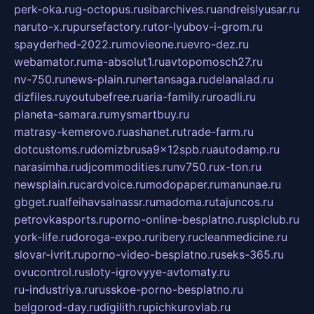
perk-oka.ru
g-octopus.ru
sibarchives.ru
andreislyusar.ru
naruto-x.ru
pursefactory.ru
tor-lyubov-i-grom.ru
spayderhed-2022.ru
movieone.ru
evro-dez.ru
webamator.ru
ma-absolut1.ru
avtopomosch27.ru
nv-750.ru
news-plain.ru
nertansaga.ru
delanalad.ru
dizfiles.ru
youtubefree.ru
aria-family.ru
roadli.ru
planeta-samara.ru
mysmartbuy.ru
matrasy-kemerovo.ru
ashanet.ru
trade-farm.ru
dotcustoms.ru
domizbrusa9x12spb.ru
autodamp.ru
narasimha.ru
djcommodities.ru
nv750.ru
x-ton.ru
newsplain.ru
cardvoice.ru
modopaper.ru
manunae.ru
gbget.ru
alfeihavsalnassr.ru
madoma.ru
tajuncos.ru
petrovkasports.ru
porno-online-besplatno.ru
splclub.ru
york-life.ru
doroga-expo.ru
ribery.ru
cleanmedicine.ru
slovar-ivrit.ru
porno-video-besplatno.ru
seks-365.ru
ovucontrol.ru
sloty-igrovyye-avtomaty.ru
ru-industriya.ru
russkoe-porno-besplatno.ru
belgorod-day.ru
digilith.ru
pichkurovlab.ru