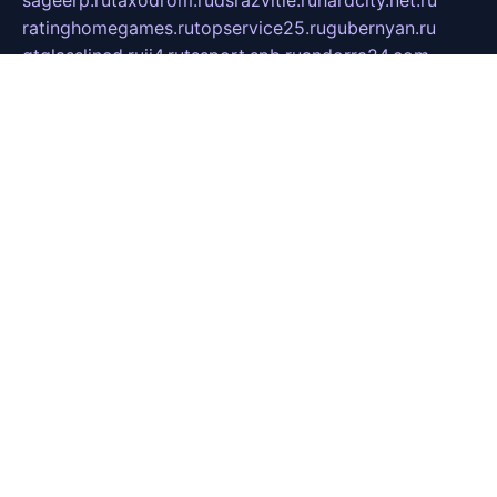
ratinghomegames.ru
topservice25.ru
gubernyan.ru
gtglasslined.ru
ii4.ru
tssport.spb.ru
andorra24.com
blackwallstreet.ru
oboimos.ru
optim-doors.com.ru
ikuch.ru
nycr.org.ru
npa21.ru
vremya-ch.spb.ru
desert000.ru
ivtorgi.ru
ifiori.ru
catalog-statei.ru
dcv.org.ru
spetsmaster174.ru
ipkameryhiseeu.ru
dum26.ru
ruspol.spb.ru
fr-opendp.ru
kam-solnyshko.ru
cheyenne-arapaho.ru
sevzapmetal.spb.ru
ted-lapidus.spb.ru
parasite-eliminator.ru
sigma-complete.ru
modernworld.ru
dama-moda.ru
eholot-group.ru
sk-nvkz.ru
DRONGOLD.RU
democratia2.ru
i-farmer.ru
mass-sport.org
jablonex.spb.ru
bookmess.ru
linkword.ru
refineua.com.ru
cs-spec.net.ru
altay-mebel.ru
DNK-THEATRE.RU
mechaniks.spb.ru
ipcamtechage.ru
skosta.ru
a-sun.ru
stroy-ldsp.ru
snowlands.org.ru
childrensshoes.ru
mrlizzy.ru
mebelsofiakrd.ru