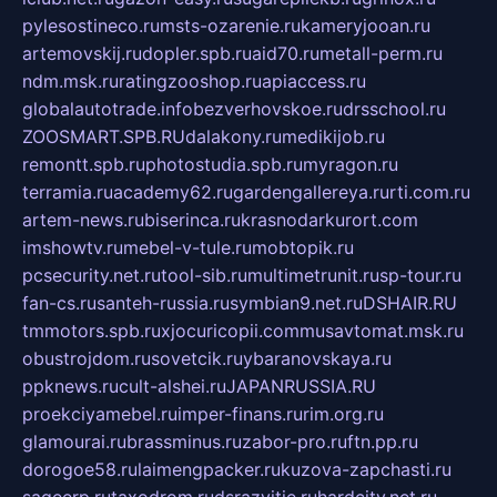
pylesostineco.ru
msts-ozarenie.ru
kameryjooan.ru
artemovskij.ru
dopler.spb.ru
aid70.ru
metall-perm.ru
ndm.msk.ru
ratingzooshop.ru
apiaccess.ru
globalautotrade.info
bezverhovskoe.ru
drsschool.ru
ZOOSMART.SPB.RU
dalakony.ru
medikijob.ru
remontt.spb.ru
photostudia.spb.ru
myragon.ru
terramia.ru
academy62.ru
gardengallereya.ru
rti.com.ru
artem-news.ru
biserinca.ru
krasnodarkurort.com
imshowtv.ru
mebel-v-tule.ru
mobtopik.ru
pcsecurity.net.ru
tool-sib.ru
multimetrunit.ru
sp-tour.ru
fan-cs.ru
santeh-russia.ru
symbian9.net.ru
DSHAIR.RU
tmmotors.spb.ru
xjocuricopii.com
musavtomat.msk.ru
obustrojdom.ru
sovetcik.ru
ybaranovskaya.ru
ppknews.ru
cult-alshei.ru
JAPANRUSSIA.RU
proekciyamebel.ru
imper-finans.ru
rim.org.ru
glamourai.ru
brassminus.ru
zabor-pro.ru
ftn.pp.ru
dorogoe58.ru
laimengpacker.ru
kuzova-zapchasti.ru
sageerp.ru
taxodrom.ru
dsrazvitie.ru
hardcity.net.ru