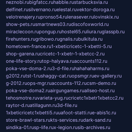
neznobi.ru
bigfatcc.ru
habble.ru
starbucksvia.ru
delfinet.ru
silvernano.ru
elestal.ru
vektor-doroga.ru
velotrenajery.ru
pronso54.ru
lenasever.ru
lovinskix.ru
show-pets.ru
smartnews03.ru
discofoxworld.ru
miraclecoon.ru
pongup.ru
hostel65.ru
liura.ru
glasspb.ru
firehunters.ru
gribowo.ru
gnalis.ru
bulkitula.ru
hometown-france.ru
1-xbeticricetc-1-xbetti-5.ru
shop-garena.ru
cricetc-1-xbetr-1-xbetcc-2.ru
one-life-story.ru
top-halyava.ru
accounts112.ru
poka-vse-doma-2.ru
3-d-file.ru
hahahaharms.ru
g2012.ru
tst-1.ru
shaggy-cat.ru
opsmgr.ru
ev-gallery.ru
g-2012.ru
ops-mgr.ru
accounts-112.ru
csm-demo.ru
poka-vse-doma2.ru
airgungames.ru
allseo-host.ru
tehosmotre.ru
varieta-yug.ru
cricetc1xbetr1xbetcc2.ru
raytor-d.ru
atillagunn.ru
3d-file.ru
1xbeticricetc1xbetti5.ru
uafoot-statti.ru
e-abis1c.ru
store-brawl-stars.ru
kts-services.ru
dark-sand.ru
sindika-01.ru
sp-life.ru
x-legion.ru
sib-archives.ru