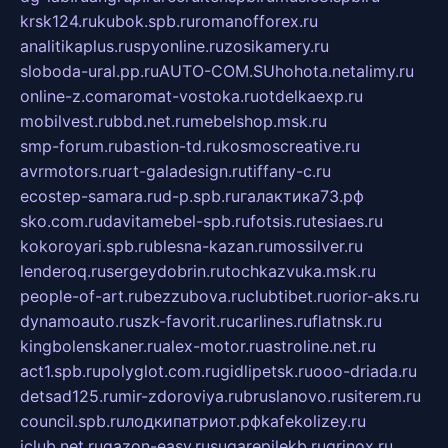
krsk124.ru
kubok.spb.ru
romanofforex.ru
analitikaplus.ru
spyonline.ru
zosikamery.ru
sloboda-ural.pp.ru
AUTO-COM.SU
hohota.net
alimy.ru
online-z.com
aromat-vostoka.ru
otdelkaexp.ru
mobilvest.ru
bbd.net.ru
mebelshop.msk.ru
smp-forum.ru
bastion-td.ru
kosmoscreative.ru
avrmotors.ru
art-galadesign.ru
tiffany-c.ru
ecostep-samara.ru
d-p.spb.ru
галактика73.рф
sko.com.ru
davitamebel-spb.ru
fotsis.ru
tesiaes.ru
kokoroyari.spb.ru
blesna-kazan.ru
mossilver.ru
lenderoq.ru
sergeydobrin.ru
tochkazvuka.msk.ru
people-of-art.ru
bezzubova.ru
clubtibet.ru
orior-aks.ru
dynamoauto.ru
szk-favorit.ru
carlines.ru
flatnsk.ru
kingbolenskaner.ru
alex-motor.ru
astroline.net.ru
act1.spb.ru
polyglot.com.ru
gidlipetsk.ru
ooo-driada.ru
detsad125.ru
mir-zdoroviya.ru
bruslanovo.ru
siterem.ru
council.spb.ru
лодкипатриот.рф
kafekolizey.ru
iclub.net.ru
gazon-easy.ru
sugarepilekb.ru
grinox.ru