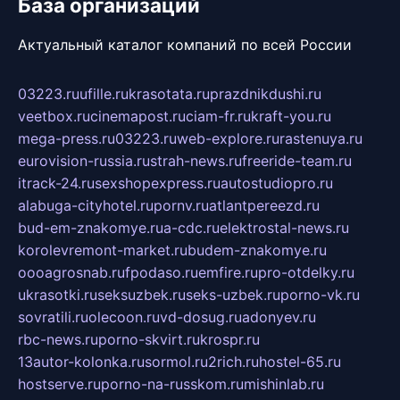
База организаций
Актуальный каталог компаний по всей России
03223.ru
ufille.ru
krasotata.ru
prazdnikdushi.ru
veetbox.ru
cinemapost.ru
ciam-fr.ru
kraft-you.ru
mega-press.ru
03223.ru
web-explore.ru
rastenuya.ru
eurovision-russia.ru
strah-news.ru
freeride-team.ru
itrack-24.ru
sexshopexpress.ru
autostudiopro.ru
alabuga-cityhotel.ru
pornv.ru
atlantpereezd.ru
bud-em-znakomye.ru
a-cdc.ru
elektrostal-news.ru
korolevremont-market.ru
budem-znakomye.ru
oooagrosnab.ru
fpodaso.ru
emfire.ru
pro-otdelky.ru
ukrasotki.ru
seksuzbek.ru
seks-uzbek.ru
porno-vk.ru
sovratili.ru
olecoon.ru
vd-dosug.ru
adonyev.ru
rbc-news.ru
porno-skvirt.ru
krospr.ru
13autor-kolonka.ru
sormol.ru
2rich.ru
hostel-65.ru
hostserve.ru
porno-na-russkom.ru
mishinlab.ru