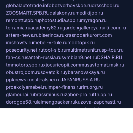
globalautotrade.info
bezverhovskoe.ru
drsschool.ru
ZOOSMART.SPB.RU
dalakony.ru
medikijob.ru
remontt.spb.ru
photostudia.spb.ru
myragon.ru
terramia.ru
academy62.ru
gardengallereya.ru
rti.com.ru
artem-news.ru
biserinca.ru
krasnodarkurort.com
imshowtv.ru
mebel-v-tule.ru
mobtopik.ru
pcsecurity.net.ru
tool-sib.ru
multimetrunit.ru
sp-tour.ru
fan-cs.ru
santeh-russia.ru
symbian9.net.ru
DSHAIR.RU
tmmotors.spb.ru
xjocuricopii.com
musavtomat.msk.ru
obustrojdom.ru
sovetcik.ru
ybaranovskaya.ru
ppknews.ru
cult-alshei.ru
JAPANRUSSIA.RU
proekciyamebel.ru
imper-finans.ru
rim.org.ru
glamourai.ru
brassminus.ru
zabor-pro.ru
ftn.pp.ru
dorogoe58.ru
laimengpacker.ru
kuzova-zapchasti.ru
sageerp.ru
taxodrom.ru
dsrazvitie.ru
hardcity.net.ru
ratinghomegames.ru
topservice25.ru
gubernyan.ru
gtglasslined.ru
ii4.ru
tssport.spb.ru
andorra24.com
blackwallstreet.ru
oboimos.ru
optim-doors.com.ru