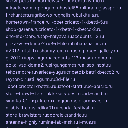
show-pets.ru
smartnews03.ru
discofoxworld.ru
miraclecoon.ru
pongup.ru
hostel65.ru
liura.ru
glasspb.ru
firehunters.ru
gribowo.ru
gnalis.ru
bulkitula.ru
hometown-france.ru
1-xbeticricetc-1-xbetti-5.ru
shop-garena.ru
cricetc-1-xbetr-1-xbetcc-2.ru
one-life-story.ru
top-halyava.ru
accounts112.ru
poka-vse-doma-2.ru
3-d-file.ru
hahahaharms.ru
g2012.ru
tst-1.ru
shaggy-cat.ru
opsmgr.ru
ev-gallery.ru
g-2012.ru
ops-mgr.ru
accounts-112.ru
csm-demo.ru
poka-vse-doma2.ru
airgungames.ru
allseo-host.ru
tehosmotre.ru
varieta-yug.ru
cricetc1xbetr1xbetcc2.ru
raytor-d.ru
atillagunn.ru
3d-file.ru
1xbeticricetc1xbetti5.ru
uafoot-statti.ru
e-abis1c.ru
store-brawl-stars.ru
kts-services.ru
dark-sand.ru
sindika-01.ru
sp-life.ru
x-legion.ru
sib-archives.ru
e-abis-1-c.ru
sindika01.ru
venda-festival.ru
store-brawlstars.ru
dooraleksandria.ru
antenna-highly.ru
mine-lab-msk.ru
1-mus.ru