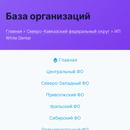
База организаций
Главная
»
Северо-Кавказский федеральный округ
» ИП
White Dental
🏠 Главная
Центральный ФО
Северо-Западный ФО
Приволжский ФО
Уральский ФО
Сибирский ФО
Дальневосточный ФО