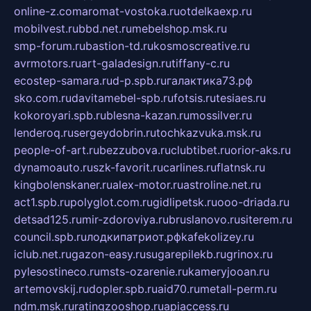
online-z.com
aromat-vostoka.ru
otdelkaexp.ru
mobilvest.ru
bbd.net.ru
mebelshop.msk.ru
smp-forum.ru
bastion-td.ru
kosmoscreative.ru
avrmotors.ru
art-galadesign.ru
tiffany-c.ru
ecostep-samara.ru
d-p.spb.ru
галактика73.рф
sko.com.ru
davitamebel-spb.ru
fotsis.ru
tesiaes.ru
kokoroyari.spb.ru
blesna-kazan.ru
mossilver.ru
lenderoq.ru
sergeydobrin.ru
tochkazvuka.msk.ru
people-of-art.ru
bezzubova.ru
clubtibet.ru
orior-aks.ru
dynamoauto.ru
szk-favorit.ru
carlines.ru
flatnsk.ru
kingbolenskaner.ru
alex-motor.ru
astroline.net.ru
act1.spb.ru
polyglot.com.ru
gidlipetsk.ru
ooo-driada.ru
detsad125.ru
mir-zdoroviya.ru
bruslanovo.ru
siterem.ru
council.spb.ru
лодкипатриот.рф
kafekolizey.ru
iclub.net.ru
gazon-easy.ru
sugarepilekb.ru
grinox.ru
pylesostineco.ru
msts-ozarenie.ru
kameryjooan.ru
artemovskij.ru
dopler.spb.ru
aid70.ru
metall-perm.ru
ndm.msk.ru
ratingzooshop.ru
apiaccess.ru