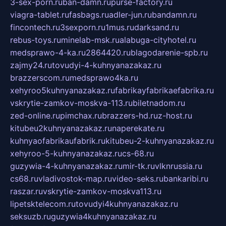
3-sex-porn.ru
ban-damn.ru
purse-factory.ru
viagra-tablet.ru
fasbags.ru
adler-jun.ru
bandamn.ru
fincontech.ru
3sexporn.ru
1mus.ru
darksand.ru
rebus-toys.ru
minelab-msk.ru
alabuga-cityhotel.ru
medsprawo-4-ka.ru
2864420.ru
blagodarenie-spb.ru
zajmy24.ru
tovudyi-4-kuhnyanazakaz.ru
brazzerscom.ru
medsprawo4ka.ru
xehyroo5kuhnyanazakaz.ru
fabrikayfabrikaefabrika.ru
vskrytie-zamkov-moskva-113.ru
biletnadom.ru
zed-online.ru
pimchax.ru
brazzers-hd.ru
z-host.ru
kitubeu2kuhnyanazakaz.ru
naperekate.ru
kuhnyaofabrikaufabrik.ru
kitubeu-2-kuhnyanazakaz.ru
xehyroo-5-kuhnyanazakaz.ru
cs-68.ru
guzywia-4-kuhnyanazakaz.ru
mir-tk.ru
vlknrussia.ru
cs68.ru
vladivostok-map.ru
video-seks.ru
bankaribi.ru
raszar.ru
vskrytie-zamkov-moskva113.ru
lipetsktelecom.ru
tovudyi4kuhnyanazakaz.ru
seksuzb.ru
guzywia4kuhnyanazakaz.ru