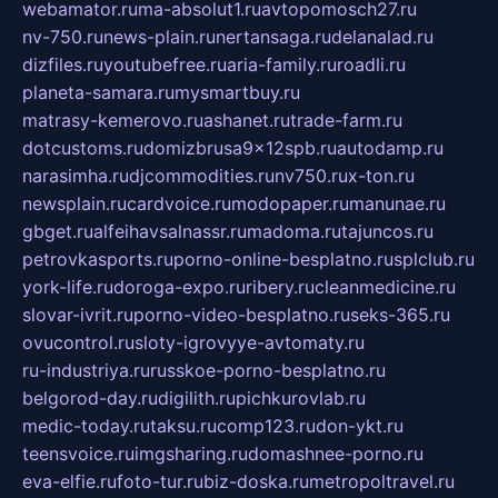
webamator.ru
ma-absolut1.ru
avtopomosch27.ru
nv-750.ru
news-plain.ru
nertansaga.ru
delanalad.ru
dizfiles.ru
youtubefree.ru
aria-family.ru
roadli.ru
planeta-samara.ru
mysmartbuy.ru
matrasy-kemerovo.ru
ashanet.ru
trade-farm.ru
dotcustoms.ru
domizbrusa9x12spb.ru
autodamp.ru
narasimha.ru
djcommodities.ru
nv750.ru
x-ton.ru
newsplain.ru
cardvoice.ru
modopaper.ru
manunae.ru
gbget.ru
alfeihavsalnassr.ru
madoma.ru
tajuncos.ru
petrovkasports.ru
porno-online-besplatno.ru
splclub.ru
york-life.ru
doroga-expo.ru
ribery.ru
cleanmedicine.ru
slovar-ivrit.ru
porno-video-besplatno.ru
seks-365.ru
ovucontrol.ru
sloty-igrovyye-avtomaty.ru
ru-industriya.ru
russkoe-porno-besplatno.ru
belgorod-day.ru
digilith.ru
pichkurovlab.ru
medic-today.ru
taksu.ru
comp123.ru
don-ykt.ru
teensvoice.ru
imgsharing.ru
domashnee-porno.ru
eva-elfie.ru
foto-tur.ru
biz-doska.ru
metropoltravel.ru