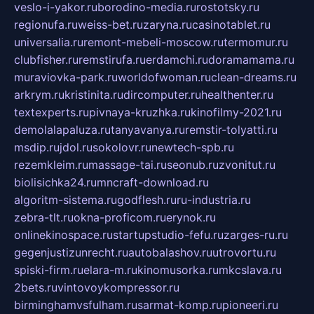
veslo-i-yakor.ru
borodino-media.ru
rostotsky.ru
regionufa.ru
weiss-bet.ru
zaryna.ru
casinotablet.ru
universalia.ru
remont-mebeli-moscow.ru
termomur.ru
clubfisher.ru
remstirufa.ru
erdamchi.ru
doramamama.ru
muraviovka-park.ru
worldofwoman.ru
clean-dreams.ru
arkrym.ru
kristinita.ru
dircomputer.ru
healthenter.ru
textexperts.ru
pivnaya-kruzhka.ru
kinofilmy-2021.ru
demolalapaluza.ru
tanyavanya.ru
remstir-tolyatti.ru
msdip.ru
jdol.ru
sokolovr.ru
newtech-spb.ru
rezemkleim.ru
massage-tai.ru
seonub.ru
zvonitut.ru
biolisichka24.ru
mncraft-download.ru
algoritm-sistema.ru
godflesh.ru
ru-industria.ru
zebra-tlt.ru
okna-proficom.ru
erynok.ru
onlinekinospace.ru
startupstudio-fefu.ru
zarges-ru.ru
gegenjustizunrecht.ru
autobalashov.ru
utrovortu.ru
spiski-firm.ru
elara-m.ru
kinomusorka.ru
mkcslava.ru
2bets.ru
vintovoykompressor.ru
birminghamvsfulham.ru
sarmat-komp.ru
pioneeri.ru