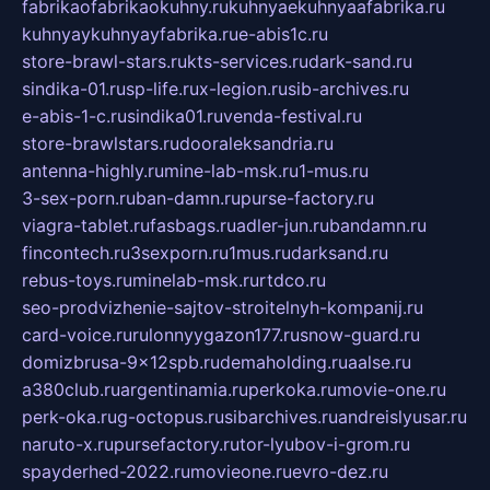
fabrikaofabrikaokuhny.ru
kuhnyaekuhnyaafabrika.ru
kuhnyaykuhnyayfabrika.ru
e-abis1c.ru
store-brawl-stars.ru
kts-services.ru
dark-sand.ru
sindika-01.ru
sp-life.ru
x-legion.ru
sib-archives.ru
e-abis-1-c.ru
sindika01.ru
venda-festival.ru
store-brawlstars.ru
dooraleksandria.ru
antenna-highly.ru
mine-lab-msk.ru
1-mus.ru
3-sex-porn.ru
ban-damn.ru
purse-factory.ru
viagra-tablet.ru
fasbags.ru
adler-jun.ru
bandamn.ru
fincontech.ru
3sexporn.ru
1mus.ru
darksand.ru
rebus-toys.ru
minelab-msk.ru
rtdco.ru
seo-prodvizhenie-sajtov-stroitelnyh-kompanij.ru
card-voice.ru
rulonnyygazon177.ru
snow-guard.ru
domizbrusa-9x12spb.ru
demaholding.ru
aalse.ru
a380club.ru
argentinamia.ru
perkoka.ru
movie-one.ru
perk-oka.ru
g-octopus.ru
sibarchives.ru
andreislyusar.ru
naruto-x.ru
pursefactory.ru
tor-lyubov-i-grom.ru
spayderhed-2022.ru
movieone.ru
evro-dez.ru