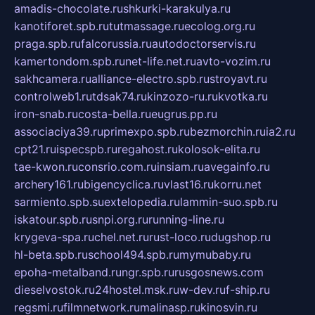
amadis-chocolate.ru
shkurki-karakulya.ru
kanotiforet.spb.ru
tutmassage.ru
ecolog.org.ru
praga.spb.ru
falcorussia.ru
autodoctorservis.ru
kamertondom.spb.ru
net-life.net.ru
avto-vozim.ru
sakhcamera.ru
alliance-electro.spb.ru
stroyavt.ru
controlweb1.ru
tdsak74.ru
kinzozo-ru.ru
kvotka.ru
iron-snab.ru
costa-bella.ru
eugrus.pp.ru
associaciya39.ru
primexpo.spb.ru
bezmorchin.ru
ia2.ru
cpt21.ru
ispecspb.ru
regahost.ru
kolosok-elita.ru
tae-kwon.ru
consrio.com.ru
insiam.ru
avegainfo.ru
archery161.ru
bigencyclica.ru
vlast16.ru
korru.net
sarmiento.spb.su
extelopedia.ru
lammin-suo.spb.ru
iskatour.spb.ru
snpi.org.ru
running-line.ru
krygeva-spa.ru
chel.net.ru
rust-loco.ru
dugshop.ru
hl-beta.spb.ru
school494.spb.ru
mymubaby.ru
epoha-metalband.ru
ngr.spb.ru
rusgosnews.com
dieselvostok.ru
24hostel.msk.ru
w-dev.ru
f-ship.ru
regsmi.ru
filmnetwork.ru
malinasp.ru
kinosvin.ru