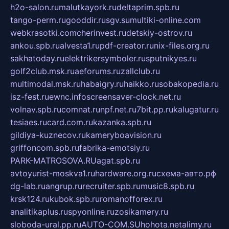
h2o-salon.ru
malutkayork.ru
deltaprim.spb.ru
tango-perm.ru
gooddir.ru
sgv.su
multiki-online.com
webkrasotki.com
cherinvest.ru
detskiy-ostrov.ru
ankou.spb.ru
alvesta1.ru
pdf-creator.ru
nix-files.org.ru
sakhatoday.ru
elektrikersymboler.ru
sputnikyes.ru
golf2club.msk.ru
aeforums.ru
zallclub.ru
multimodal.msk.ru
habaigry.ru
haikko.ru
sobakopedia.ru
isz-fest.ru
ewnc.info
screensaver-clock.net.ru
volnav.spb.ru
comnat.ru
npf.net.ru
7bit.pp.ru
kalugatur.ru
tesiaes.ru
card.com.ru
kazanka.spb.ru
gildiya-kuznecov.ru
kameryboavision.ru
griffoncom.spb.ru
fabrika-emotsiy.ru
PARK-MATROSOVA.RU
agat.spb.ru
avtoyurist-moskva1.ru
hardware.org.ru
схема-авто.рф
dg-lab.ru
angrup.ru
recruiter.spb.ru
music8.spb.ru
krsk124.ru
kubok.spb.ru
romanofforex.ru
analitikaplus.ru
spyonline.ru
zosikamery.ru
sloboda-ural.pp.ru
AUTO-COM.SU
hohota.net
alimy.ru