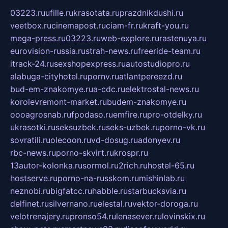
03223.ru
ufille.ru
krasotata.ru
prazdnikdushi.ru
veetbox.ru
cinemapost.ru
ciam-fr.ru
kraft-you.ru
mega-press.ru
03223.ru
web-explore.ru
rastenuya.ru
eurovision-russia.ru
strah-news.ru
freeride-team.ru
itrack-24.ru
sexshopexpress.ru
autostudiopro.ru
alabuga-cityhotel.ru
pornv.ru
atlantpereezd.ru
bud-em-znakomye.ru
a-cdc.ru
elektrostal-news.ru
korolevremont-market.ru
budem-znakomye.ru
oooagrosnab.ru
fpodaso.ru
emfire.ru
pro-otdelky.ru
ukrasotki.ru
seksuzbek.ru
seks-uzbek.ru
porno-vk.ru
sovratili.ru
olecoon.ru
vd-dosug.ru
adonyev.ru
rbc-news.ru
porno-skvirt.ru
krospr.ru
13autor-kolonka.ru
sormol.ru
2rich.ru
hostel-65.ru
hostserve.ru
porno-na-russkom.ru
mishinlab.ru
neznobi.ru
bigfatcc.ru
habble.ru
starbucksvia.ru
delfinet.ru
silvernano.ru
elestal.ru
vektor-doroga.ru
velotrenajery.ru
pronso54.ru
lenasever.ru
lovinskix.ru