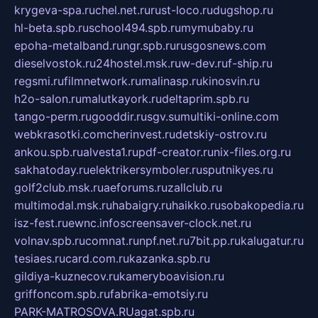
krygeva-spa.ru
chel.net.ru
rust-loco.ru
dugshop.ru
hl-beta.spb.ru
school494.spb.ru
mymubaby.ru
epoha-metalband.ru
ngr.spb.ru
rusgosnews.com
dieselvostok.ru
24hostel.msk.ru
w-dev.ru
f-ship.ru
regsmi.ru
filmnetwork.ru
malinasp.ru
kinosvin.ru
h2o-salon.ru
malutkayork.ru
deltaprim.spb.ru
tango-perm.ru
gooddir.ru
sgv.su
multiki-online.com
webkrasotki.com
cherinvest.ru
detskiy-ostrov.ru
ankou.spb.ru
alvesta1.ru
pdf-creator.ru
nix-files.org.ru
sakhatoday.ru
elektrikersymboler.ru
sputnikyes.ru
golf2club.msk.ru
aeforums.ru
zallclub.ru
multimodal.msk.ru
habaigry.ru
haikko.ru
sobakopedia.ru
isz-fest.ru
ewnc.info
screensaver-clock.net.ru
volnav.spb.ru
comnat.ru
npf.net.ru
7bit.pp.ru
kalugatur.ru
tesiaes.ru
card.com.ru
kazanka.spb.ru
gildiya-kuznecov.ru
kameryboavision.ru
griffoncom.spb.ru
fabrika-emotsiy.ru
PARK-MATROSOVA.RU
agat.spb.ru