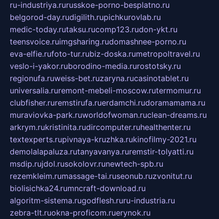
ru-industriya.ru
russkoe-porno-besplatno.ru
belgorod-day.ru
digilith.ru
pichkurovlab.ru
medic-today.ru
taksu.ru
comp123.ru
don-ykt.ru
teensvoice.ru
imgsharing.ru
domashnee-porno.ru
eva-elfie.ru
foto-tur.ru
biz-doska.ru
metropoltravel.ru
veslo-i-yakor.ru
borodino-media.ru
rostotsky.ru
regionufa.ru
weiss-bet.ru
zaryna.ru
casinotablet.ru
universalia.ru
remont-mebeli-moscow.ru
termomur.ru
clubfisher.ru
remstirufa.ru
erdamchi.ru
doramamama.ru
muraviovka-park.ru
worldofwoman.ru
clean-dreams.ru
arkrym.ru
kristinita.ru
dircomputer.ru
healthenter.ru
textexperts.ru
pivnaya-kruzhka.ru
kinofilmy-2021.ru
demolalapaluza.ru
tanyavanya.ru
remstir-tolyatti.ru
msdip.ru
jdol.ru
sokolovr.ru
newtech-spb.ru
rezemkleim.ru
massage-tai.ru
seonub.ru
zvonitut.ru
biolisichka24.ru
mncraft-download.ru
algoritm-sistema.ru
godflesh.ru
ru-industria.ru
zebra-tlt.ru
okna-proficom.ru
erynok.ru