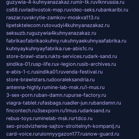
guzywia-4-kuhnyanazakaz.ru
mir-tk.ru
vlknrussia.ru
cs68.ru
vladivostok-map.ru
video-seks.ru
bankaribi.ru
raszar.ru
vskrytie-zamkov-moskva113.ru
lipetsktelecom.ru
tovudyi4kuhnyanazakaz.ru
seksuzb.ru
guzywia4kuhnyanazakaz.ru
fabrikaofabrikaokuhny.ru
kuhnyaekuhnyaafabrika.ru
kuhnyaykuhnyayfabrika.ru
e-abis1c.ru
store-brawl-stars.ru
kts-services.ru
dark-sand.ru
sindika-01.ru
sp-life.ru
x-legion.ru
sib-archives.ru
e-abis-1-c.ru
sindika01.ru
venda-festival.ru
store-brawlstars.ru
dooraleksandria.ru
antenna-highly.ru
mine-lab-msk.ru
1-mus.ru
3-sex-porn.ru
ban-damn.ru
purse-factory.ru
viagra-tablet.ru
fasbags.ru
adler-jun.ru
bandamn.ru
fincontech.ru
3sexporn.ru
1mus.ru
darksand.ru
rebus-toys.ru
minelab-msk.ru
rtdco.ru
seo-prodvizhenie-sajtov-stroitelnyh-kompanij.ru
card-voice.ru
rulonnyygazon177.ru
snow-guard.ru