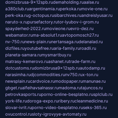
domizbrusa-9x12spb.ru
demaholding.ru
aalse.ru
a380club.ru
argentinamia.ru
perkoka.ru
movie-one.ru
perk-oka.ru
g-octopus.ru
sibarchives.ru
andreislyusar.ru
naruto-x.ru
pursefactory.ru
tor-lyubov-i-grom.ru
spayderhed-2022.ru
movieone.ru
evro-dez.ru
webamator.ru
ma-absolut1.ru
avtopomosch27.ru
nv-750.ru
news-plain.ru
nertansaga.ru
delanalad.ru
dizfiles.ru
youtubefree.ru
aria-family.ru
roadli.ru
planeta-samara.ru
mysmartbuy.ru
matrasy-kemerovo.ru
ashanet.ru
trade-farm.ru
dotcustoms.ru
domizbrusa9x12spb.ru
autodamp.ru
narasimha.ru
djcommodities.ru
nv750.ru
x-ton.ru
newsplain.ru
cardvoice.ru
modopaper.ru
manunae.ru
gbget.ru
alfeihavsalnassr.ru
madoma.ru
tajuncos.ru
petrovkasports.ru
porno-online-besplatno.ru
splclub.ru
york-life.ru
doroga-expo.ru
ribery.ru
cleanmedicine.ru
slovar-ivrit.ru
porno-video-besplatno.ru
seks-365.ru
ovucontrol.ru
sloty-igrovyye-avtomaty.ru