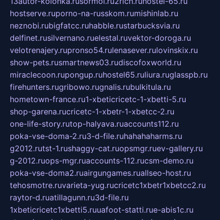
13autor-kolonka.ru
sormol.ru
2rich.ru
hostel-65.ru
hostserve.ru
porno-na-russkom.ru
mishinlab.ru
neznobi.ru
bigfatcc.ru
habble.ru
starbucksvia.ru
delfinet.ru
silvernano.ru
elestal.ru
vektor-doroga.ru
velotrenajery.ru
pronso54.ru
lenasever.ru
lovinskix.ru
show-pets.ru
smartnews03.ru
discofoxworld.ru
miraclecoon.ru
pongup.ru
hostel65.ru
liura.ru
glasspb.ru
firehunters.ru
gribowo.ru
gnalis.ru
bulkitula.ru
hometown-france.ru
1-xbeticricetc-1-xbetti-5.ru
shop-garena.ru
cricetc-1-xbetr-1-xbetcc-2.ru
one-life-story.ru
top-halyava.ru
accounts112.ru
poka-vse-doma-2.ru
3-d-file.ru
hahahaharms.ru
g2012.ru
tst-1.ru
shaggy-cat.ru
opsmgr.ru
ev-gallery.ru
g-2012.ru
ops-mgr.ru
accounts-112.ru
csm-demo.ru
poka-vse-doma2.ru
airgungames.ru
allseo-host.ru
tehosmotre.ru
varieta-yug.ru
cricetc1xbetr1xbetcc2.ru
raytor-d.ru
atillagunn.ru
3d-file.ru
1xbeticricetc1xbetti5.ru
uafoot-statti.ru
e-abis1c.ru