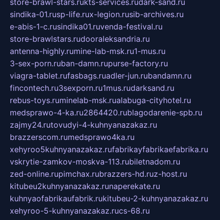
store-brawl-stars.ru
kts-services.ru
dark-sand.ru
sindika-01.ru
sp-life.ru
x-legion.ru
sib-archives.ru
e-abis-1-c.ru
sindika01.ru
venda-festival.ru
store-brawlstars.ru
dooraleksandria.ru
antenna-highly.ru
mine-lab-msk.ru
1-mus.ru
3-sex-porn.ru
ban-damn.ru
purse-factory.ru
viagra-tablet.ru
fasbags.ru
adler-jun.ru
bandamn.ru
fincontech.ru
3sexporn.ru
1mus.ru
darksand.ru
rebus-toys.ru
minelab-msk.ru
alabuga-cityhotel.ru
medsprawo-4-ka.ru
2864420.ru
blagodarenie-spb.ru
zajmy24.ru
tovudyi-4-kuhnyanazakaz.ru
brazzerscom.ru
medsprawo4ka.ru
xehyroo5kuhnyanazakaz.ru
fabrikayfabrikaefabrika.ru
vskrytie-zamkov-moskva-113.ru
biletnadom.ru
zed-online.ru
pimchax.ru
brazzers-hd.ru
z-host.ru
kitubeu2kuhnyanazakaz.ru
naperekate.ru
kuhnyaofabrikaufabrik.ru
kitubeu-2-kuhnyanazakaz.ru
xehyroo-5-kuhnyanazakaz.ru
cs-68.ru