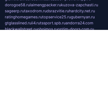
dorogoe58.ru
laimengpacker.ru
kuzova-zapchasti.ru
sageerp.ru
taxodrom.ru
dsrazvitie.ru
hardcity.net.ru
ratinghomegames.ru
topservice25.ru
gubernyan.ru
gtglasslined.ru
ii4.ru
tssport.spb.ru
andorra24.com
blackwallstreet.ru
oboimos.ru
optim-doors.com.ru
ikuch.ru
nycr.org.ru
npa21.ru
vremya-ch.spb.ru
desert000.ru
ivtorgi.ru
ifiori.ru
catalog-statei.ru
dcv.org.ru
spetsmaster174.ru
ipkameryhiseeu.ru
dum26.ru
ruspol.spb.ru
fr-opendp.ru
kam-solnyshko.ru
cheyenne-arapaho.ru
sevzapmetal.spb.ru
ted-lapidus.spb.ru
parasite-eliminator.ru
sigma-complete.ru
modernworld.ru
dama-moda.ru
eholot-group.ru
sk-nvkz.ru
DRONGOLD.RU
democratia2.ru
i-farmer.ru
mass-sport.org
jablonex.spb.ru
bookmess.ru
linkword.ru
refineua.com.ru
cs-spec.net.ru
altay-mebel.ru
DNK-THEATRE.RU
mechaniks.spb.ru
ipcamtechage.ru
skosta.ru
a-sun.ru
stroy-ldsp.ru
snowlands.org.ru