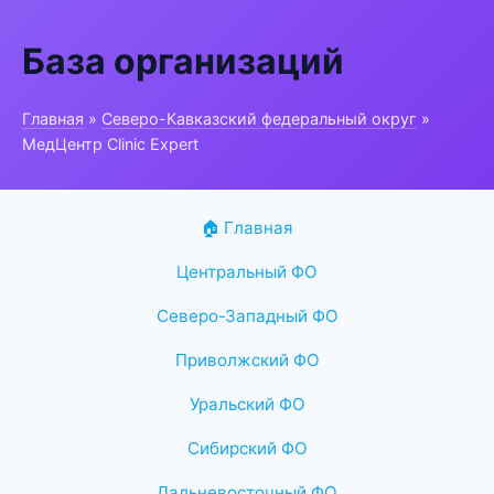
База организаций
Главная
»
Северо-Кавказский федеральный округ
»
МедЦентр Clinic Expert
🏠 Главная
Центральный ФО
Северо-Западный ФО
Приволжский ФО
Уральский ФО
Сибирский ФО
Дальневосточный ФО