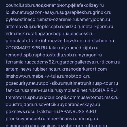
council.spb.ru
лодкипатриот.рф
kafekolizey.ru
iclub.net.ru
gazon-easy.ru
sugarepilekb.ru
grinox.ru
pylesostineco.ru
msts-ozarenie.ru
kameryjooan.ru
artemovskij.ru
dopler.spb.ru
aid70.ru
metall-perm.ru
ndm.msk.ru
ratingzooshop.ru
apiaccess.ru
globalautotrade.info
bezverhovskoe.ru
drsschool.ru
ZOOSMART.SPB.RU
dalakony.ru
medikijob.ru
remontt.spb.ru
photostudia.spb.ru
myragon.ru
terramia.ru
academy62.ru
gardengallereya.ru
rti.com.ru
artem-news.ru
biserinca.ru
krasnodarkurort.com
imshowtv.ru
mebel-v-tule.ru
mobtopik.ru
pcsecurity.net.ru
tool-sib.ru
multimetrunit.ru
sp-tour.ru
fan-cs.ru
santeh-russia.ru
symbian9.net.ru
DSHAIR.RU
tmmotors.spb.ru
xjocuricopii.com
musavtomat.msk.ru
obustrojdom.ru
sovetcik.ru
ybaranovskaya.ru
ppknews.ru
cult-alshei.ru
JAPANRUSSIA.RU
proekciyamebel.ru
imper-finans.ru
rim.org.ru
glamourai.ru
brassminus.ru
zabor-pro.ru
ftn.pp.ru