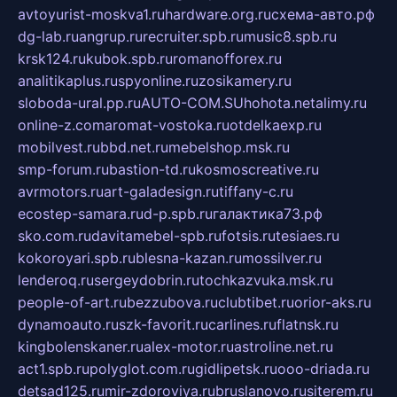
avtoyurist-moskva1.ru
hardware.org.ru
схема-авто.рф
dg-lab.ru
angrup.ru
recruiter.spb.ru
music8.spb.ru
krsk124.ru
kubok.spb.ru
romanofforex.ru
analitikaplus.ru
spyonline.ru
zosikamery.ru
sloboda-ural.pp.ru
AUTO-COM.SU
hohota.net
alimy.ru
online-z.com
aromat-vostoka.ru
otdelkaexp.ru
mobilvest.ru
bbd.net.ru
mebelshop.msk.ru
smp-forum.ru
bastion-td.ru
kosmoscreative.ru
avrmotors.ru
art-galadesign.ru
tiffany-c.ru
ecostep-samara.ru
d-p.spb.ru
галактика73.рф
sko.com.ru
davitamebel-spb.ru
fotsis.ru
tesiaes.ru
kokoroyari.spb.ru
blesna-kazan.ru
mossilver.ru
lenderoq.ru
sergeydobrin.ru
tochkazvuka.msk.ru
people-of-art.ru
bezzubova.ru
clubtibet.ru
orior-aks.ru
dynamoauto.ru
szk-favorit.ru
carlines.ru
flatnsk.ru
kingbolenskaner.ru
alex-motor.ru
astroline.net.ru
act1.spb.ru
polyglot.com.ru
gidlipetsk.ru
ooo-driada.ru
detsad125.ru
mir-zdoroviya.ru
bruslanovo.ru
siterem.ru