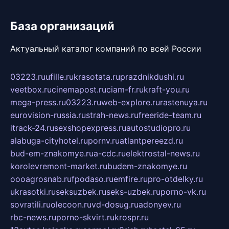
База организаций
Актуальный каталог компаний по всей России
03223.ru
ufille.ru
krasotata.ru
prazdnikdushi.ru
veetbox.ru
cinemapost.ru
ciam-fr.ru
kraft-you.ru
mega-press.ru
03223.ru
web-explore.ru
rastenuya.ru
eurovision-russia.ru
strah-news.ru
freeride-team.ru
itrack-24.ru
sexshopexpress.ru
autostudiopro.ru
alabuga-cityhotel.ru
pornv.ru
atlantpereezd.ru
bud-em-znakomye.ru
a-cdc.ru
elektrostal-news.ru
korolevremont-market.ru
budem-znakomye.ru
oooagrosnab.ru
fpodaso.ru
emfire.ru
pro-otdelky.ru
ukrasotki.ru
seksuzbek.ru
seks-uzbek.ru
porno-vk.ru
sovratili.ru
olecoon.ru
vd-dosug.ru
adonyev.ru
rbc-news.ru
porno-skvirt.ru
krospr.ru