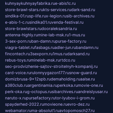
kuhnyaykuhnyayfabrika.ru
e-abis1c.ru
store-brawl-stars.ru
kts-services.ru
dark-sand.ru
sindika-01.ru
sp-life.ru
x-legion.ru
sib-archives.ru
e-abis-1-c.ru
sindika01.ru
venda-festival.ru
store-brawlstars.ru
dooraleksandria.ru
antenna-highly.ru
mine-lab-msk.ru
1-mus.ru
3-sex-porn.ru
ban-damn.ru
purse-factory.ru
viagra-tablet.ru
fasbags.ru
adler-jun.ru
bandamn.ru
fincontech.ru
3sexporn.ru
1mus.ru
darksand.ru
rebus-toys.ru
minelab-msk.ru
rtdco.ru
seo-prodvizhenie-sajtov-stroitelnyh-kompanij.ru
card-voice.ru
rulonnyygazon177.ru
snow-guard.ru
domizbrusa-9x12spb.ru
demaholding.ru
aalse.ru
a380club.ru
argentinamia.ru
perkoka.ru
movie-one.ru
perk-oka.ru
g-octopus.ru
sibarchives.ru
andreislyusar.ru
naruto-x.ru
pursefactory.ru
tor-lyubov-i-grom.ru
spayderhed-2022.ru
movieone.ru
evro-dez.ru
webamator.ru
ma-absolut1.ru
avtopomosch27.ru