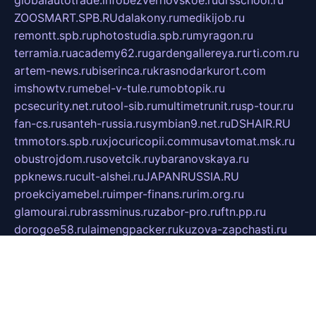
ZOOSMART.SPB.RU
dalakony.ru
medikijob.ru
remontt.spb.ru
photostudia.spb.ru
myragon.ru
terramia.ru
academy62.ru
gardengallereya.ru
rti.com.ru
artem-news.ru
biserinca.ru
krasnodarkurort.com
imshowtv.ru
mebel-v-tule.ru
mobtopik.ru
pcsecurity.net.ru
tool-sib.ru
multimetrunit.ru
sp-tour.ru
fan-cs.ru
santeh-russia.ru
symbian9.net.ru
DSHAIR.RU
tmmotors.spb.ru
xjocuricopii.com
musavtomat.msk.ru
obustrojdom.ru
sovetcik.ru
ybaranovskaya.ru
ppknews.ru
cult-alshei.ru
JAPANRUSSIA.RU
proekciyamebel.ru
imper-finans.ru
rim.org.ru
glamourai.ru
brassminus.ru
zabor-pro.ru
ftn.pp.ru
dorogoe58.ru
laimengpacker.ru
kuzova-zapchasti.ru
sageerp.ru
taxodrom.ru
dsrazvitie.ru
hardcity.net.ru
ratinghomegames.ru
topservice25.ru
gubernyan.ru
gtglasslined.ru
ii4.ru
tssport.spb.ru
andorra24.com
blackwallstreet.ru
oboimos.ru
optim-doors.com.ru