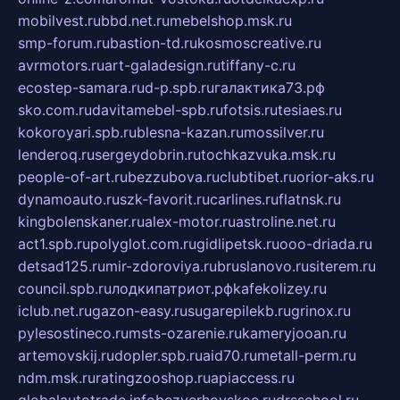
mobilvest.ru
bbd.net.ru
mebelshop.msk.ru
smp-forum.ru
bastion-td.ru
kosmoscreative.ru
avrmotors.ru
art-galadesign.ru
tiffany-c.ru
ecostep-samara.ru
d-p.spb.ru
галактика73.рф
sko.com.ru
davitamebel-spb.ru
fotsis.ru
tesiaes.ru
kokoroyari.spb.ru
blesna-kazan.ru
mossilver.ru
lenderoq.ru
sergeydobrin.ru
tochkazvuka.msk.ru
people-of-art.ru
bezzubova.ru
clubtibet.ru
orior-aks.ru
dynamoauto.ru
szk-favorit.ru
carlines.ru
flatnsk.ru
kingbolenskaner.ru
alex-motor.ru
astroline.net.ru
act1.spb.ru
polyglot.com.ru
gidlipetsk.ru
ooo-driada.ru
detsad125.ru
mir-zdoroviya.ru
bruslanovo.ru
siterem.ru
council.spb.ru
лодкипатриот.рф
kafekolizey.ru
iclub.net.ru
gazon-easy.ru
sugarepilekb.ru
grinox.ru
pylesostineco.ru
msts-ozarenie.ru
kameryjooan.ru
artemovskij.ru
dopler.spb.ru
aid70.ru
metall-perm.ru
ndm.msk.ru
ratingzooshop.ru
apiaccess.ru
globalautotrade.info
bezverhovskoe.ru
drsschool.ru