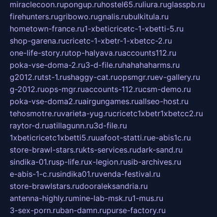
miraclecoon.ru
pongup.ru
hostel65.ru
liura.ru
glasspb.ru
firehunters.ru
gribowo.ru
gnalis.ru
bulkitula.ru
hometown-france.ru
1-xbeticricetc-1-xbetti-5.ru
shop-garena.ru
cricetc-1-xbetr-1-xbetcc-2.ru
one-life-story.ru
top-halyava.ru
accounts112.ru
poka-vse-doma-2.ru
3-d-file.ru
hahahaharms.ru
g2012.ru
tst-1.ru
shaggy-cat.ru
opsmgr.ru
ev-gallery.ru
g-2012.ru
ops-mgr.ru
accounts-112.ru
csm-demo.ru
poka-vse-doma2.ru
airgungames.ru
allseo-host.ru
tehosmotre.ru
varieta-yug.ru
cricetc1xbetr1xbetcc2.ru
raytor-d.ru
atillagunn.ru
3d-file.ru
1xbeticricetc1xbetti5.ru
uafoot-statti.ru
e-abis1c.ru
store-brawl-stars.ru
kts-services.ru
dark-sand.ru
sindika-01.ru
sp-life.ru
x-legion.ru
sib-archives.ru
e-abis-1-c.ru
sindika01.ru
venda-festival.ru
store-brawlstars.ru
dooraleksandria.ru
antenna-highly.ru
mine-lab-msk.ru
1-mus.ru
3-sex-porn.ru
ban-damn.ru
purse-factory.ru