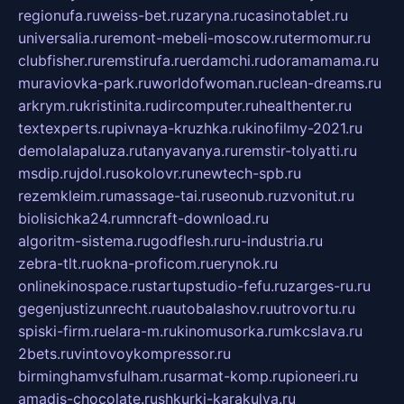
regionufa.ru
weiss-bet.ru
zaryna.ru
casinotablet.ru
universalia.ru
remont-mebeli-moscow.ru
termomur.ru
clubfisher.ru
remstirufa.ru
erdamchi.ru
doramamama.ru
muraviovka-park.ru
worldofwoman.ru
clean-dreams.ru
arkrym.ru
kristinita.ru
dircomputer.ru
healthenter.ru
textexperts.ru
pivnaya-kruzhka.ru
kinofilmy-2021.ru
demolalapaluza.ru
tanyavanya.ru
remstir-tolyatti.ru
msdip.ru
jdol.ru
sokolovr.ru
newtech-spb.ru
rezemkleim.ru
massage-tai.ru
seonub.ru
zvonitut.ru
biolisichka24.ru
mncraft-download.ru
algoritm-sistema.ru
godflesh.ru
ru-industria.ru
zebra-tlt.ru
okna-proficom.ru
erynok.ru
onlinekinospace.ru
startupstudio-fefu.ru
zarges-ru.ru
gegenjustizunrecht.ru
autobalashov.ru
utrovortu.ru
spiski-firm.ru
elara-m.ru
kinomusorka.ru
mkcslava.ru
2bets.ru
vintovoykompressor.ru
birminghamvsfulham.ru
sarmat-komp.ru
pioneeri.ru
amadis-chocolate.ru
shkurki-karakulya.ru