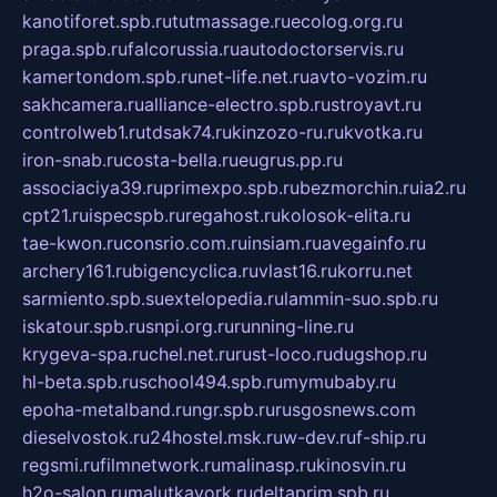
kanotiforet.spb.ru
tutmassage.ru
ecolog.org.ru
praga.spb.ru
falcorussia.ru
autodoctorservis.ru
kamertondom.spb.ru
net-life.net.ru
avto-vozim.ru
sakhcamera.ru
alliance-electro.spb.ru
stroyavt.ru
controlweb1.ru
tdsak74.ru
kinzozo-ru.ru
kvotka.ru
iron-snab.ru
costa-bella.ru
eugrus.pp.ru
associaciya39.ru
primexpo.spb.ru
bezmorchin.ru
ia2.ru
cpt21.ru
ispecspb.ru
regahost.ru
kolosok-elita.ru
tae-kwon.ru
consrio.com.ru
insiam.ru
avegainfo.ru
archery161.ru
bigencyclica.ru
vlast16.ru
korru.net
sarmiento.spb.su
extelopedia.ru
lammin-suo.spb.ru
iskatour.spb.ru
snpi.org.ru
running-line.ru
krygeva-spa.ru
chel.net.ru
rust-loco.ru
dugshop.ru
hl-beta.spb.ru
school494.spb.ru
mymubaby.ru
epoha-metalband.ru
ngr.spb.ru
rusgosnews.com
dieselvostok.ru
24hostel.msk.ru
w-dev.ru
f-ship.ru
regsmi.ru
filmnetwork.ru
malinasp.ru
kinosvin.ru
h2o-salon.ru
malutkayork.ru
deltaprim.spb.ru