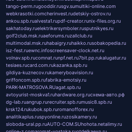
tango-perm.ru
gooddir.ru
sgv.su
multiki-online.com
webkrasotki.com
cherinvest.ru
detskiy-ostrov.ru
ankou.spb.ru
alvesta1.ru
pdf-creator.ru
nix-files.org.ru
sakhatoday.ru
elektrikersymboler.ru
sputnikyes.ru
golf2club.msk.ru
aeforums.ru
zallclub.ru
multimodal.msk.ru
habaigry.ru
haikko.ru
sobakopedia.ru
isz-fest.ru
ewnc.info
screensaver-clock.net.ru
volnav.spb.ru
comnat.ru
npf.net.ru
7bit.pp.ru
kalugatur.ru
tesiaes.ru
card.com.ru
kazanka.spb.ru
gildiya-kuznecov.ru
kameryboavision.ru
griffoncom.spb.ru
fabrika-emotsiy.ru
PARK-MATROSOVA.RU
agat.spb.ru
avtoyurist-moskva1.ru
hardware.org.ru
схема-авто.рф
dg-lab.ru
angrup.ru
recruiter.spb.ru
music8.spb.ru
krsk124.ru
kubok.spb.ru
romanofforex.ru
analitikaplus.ru
spyonline.ru
zosikamery.ru
sloboda-ural.pp.ru
AUTO-COM.SU
hohota.net
alimy.ru
online-z.com
aromat-vostoka.ru
otdelkaexp.ru