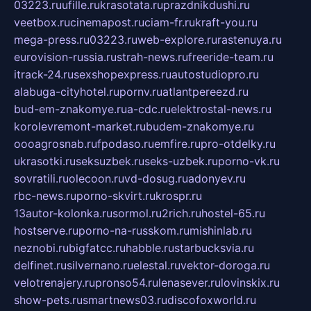
03223.ru
ufille.ru
krasotata.ru
prazdnikdushi.ru
veetbox.ru
cinemapost.ru
ciam-fr.ru
kraft-you.ru
mega-press.ru
03223.ru
web-explore.ru
rastenuya.ru
eurovision-russia.ru
strah-news.ru
freeride-team.ru
itrack-24.ru
sexshopexpress.ru
autostudiopro.ru
alabuga-cityhotel.ru
pornv.ru
atlantpereezd.ru
bud-em-znakomye.ru
a-cdc.ru
elektrostal-news.ru
korolevremont-market.ru
budem-znakomye.ru
oooagrosnab.ru
fpodaso.ru
emfire.ru
pro-otdelky.ru
ukrasotki.ru
seksuzbek.ru
seks-uzbek.ru
porno-vk.ru
sovratili.ru
olecoon.ru
vd-dosug.ru
adonyev.ru
rbc-news.ru
porno-skvirt.ru
krospr.ru
13autor-kolonka.ru
sormol.ru
2rich.ru
hostel-65.ru
hostserve.ru
porno-na-russkom.ru
mishinlab.ru
neznobi.ru
bigfatcc.ru
habble.ru
starbucksvia.ru
delfinet.ru
silvernano.ru
elestal.ru
vektor-doroga.ru
velotrenajery.ru
pronso54.ru
lenasever.ru
lovinskix.ru
show-pets.ru
smartnews03.ru
discofoxworld.ru