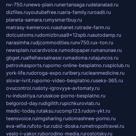
nv-750.ru
news-plain.ru
nertansaga.ru
delanalad.ru
dizfiles.ru
youtubefree.ru
aria-family.ru
roadli.ru
planeta-samara.ru
mysmartbuy.ru
matrasy-kemerovo.ru
ashanet.ru
trade-farm.ru
dotcustoms.ru
domizbrusa9x12spb.ru
autodamp.ru
narasimha.ru
djcommodities.ru
nv750.ru
x-ton.ru
newsplain.ru
cardvoice.ru
modopaper.ru
manunae.ru
gbget.ru
alfeihavsalnassr.ru
madoma.ru
tajuncos.ru
petrovkasports.ru
porno-online-besplatno.ru
splclub.ru
york-life.ru
doroga-expo.ru
ribery.ru
cleanmedicine.ru
slovar-ivrit.ru
porno-video-besplatno.ru
seks-365.ru
ovucontrol.ru
sloty-igrovyye-avtomaty.ru
ru-industriya.ru
russkoe-porno-besplatno.ru
belgorod-day.ru
digilith.ru
pichkurovlab.ru
medic-today.ru
taksu.ru
comp123.ru
don-ykt.ru
teensvoice.ru
imgsharing.ru
domashnee-porno.ru
eva-elfie.ru
foto-tur.ru
biz-doska.ru
metropoltravel.ru
veslo-i-yakor.ru
borodino-media.ru
rostotsky.ru