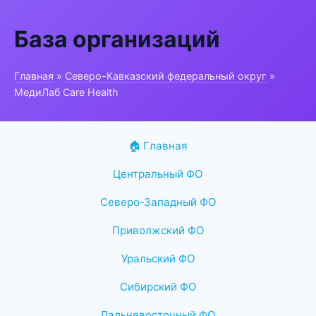
База организаций
Главная
»
Северо-Кавказский федеральный округ
»
МедиЛаб Care Health
🏠 Главная
Центральный ФО
Северо-Западный ФО
Приволжский ФО
Уральский ФО
Сибирский ФО
Дальневосточный ФО