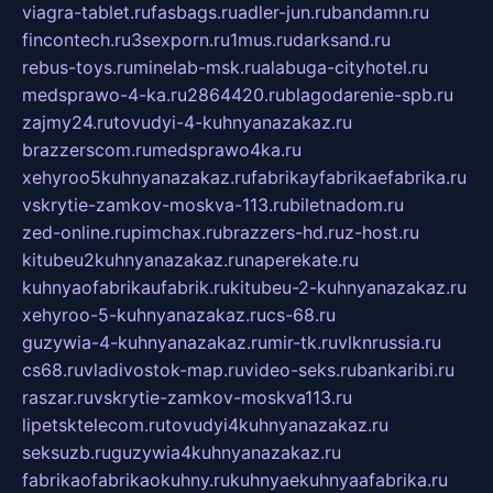
viagra-tablet.ru
fasbags.ru
adler-jun.ru
bandamn.ru
fincontech.ru
3sexporn.ru
1mus.ru
darksand.ru
rebus-toys.ru
minelab-msk.ru
alabuga-cityhotel.ru
medsprawo-4-ka.ru
2864420.ru
blagodarenie-spb.ru
zajmy24.ru
tovudyi-4-kuhnyanazakaz.ru
brazzerscom.ru
medsprawo4ka.ru
xehyroo5kuhnyanazakaz.ru
fabrikayfabrikaefabrika.ru
vskrytie-zamkov-moskva-113.ru
biletnadom.ru
zed-online.ru
pimchax.ru
brazzers-hd.ru
z-host.ru
kitubeu2kuhnyanazakaz.ru
naperekate.ru
kuhnyaofabrikaufabrik.ru
kitubeu-2-kuhnyanazakaz.ru
xehyroo-5-kuhnyanazakaz.ru
cs-68.ru
guzywia-4-kuhnyanazakaz.ru
mir-tk.ru
vlknrussia.ru
cs68.ru
vladivostok-map.ru
video-seks.ru
bankaribi.ru
raszar.ru
vskrytie-zamkov-moskva113.ru
lipetsktelecom.ru
tovudyi4kuhnyanazakaz.ru
seksuzb.ru
guzywia4kuhnyanazakaz.ru
fabrikaofabrikaokuhny.ru
kuhnyaekuhnyaafabrika.ru