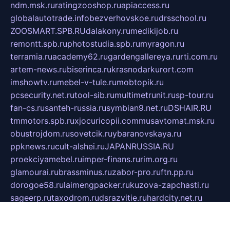
ndm.msk.ru
ratingzooshop.ru
apiaccess.ru
globalautotrade.info
bezverhovskoe.ru
drsschool.ru
ZOOSMART.SPB.RU
dalakony.ru
medikijob.ru
remontt.spb.ru
photostudia.spb.ru
myragon.ru
terramia.ru
academy62.ru
gardengallereya.ru
rti.com.ru
artem-news.ru
biserinca.ru
krasnodarkurort.com
imshowtv.ru
mebel-v-tule.ru
mobtopik.ru
pcsecurity.net.ru
tool-sib.ru
multimetrunit.ru
sp-tour.ru
fan-cs.ru
santeh-russia.ru
symbian9.net.ru
DSHAIR.RU
tmmotors.spb.ru
xjocuricopii.com
musavtomat.msk.ru
obustrojdom.ru
sovetcik.ru
ybaranovskaya.ru
ppknews.ru
cult-alshei.ru
JAPANRUSSIA.RU
proekciyamebel.ru
imper-finans.ru
rim.org.ru
glamourai.ru
brassminus.ru
zabor-pro.ru
ftn.pp.ru
dorogoe58.ru
laimengpacker.ru
kuzova-zapchasti.ru
sageerp.ru
taxodrom.ru
dsrazvitie.ru
hardcity.net.ru
ratinghomegames.ru
topservice25.ru
gubernyan.ru
gtglasslined.ru
ii4.ru
tssport.spb.ru
andorra24.com