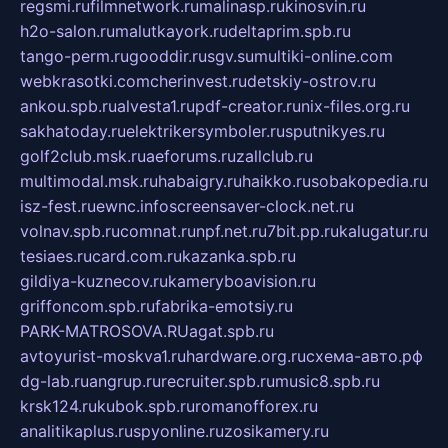
regsmi.ru
filmnetwork.ru
malinasp.ru
kinosvin.ru
h2o-salon.ru
malutkayork.ru
deltaprim.spb.ru
tango-perm.ru
gooddir.ru
sgv.su
multiki-online.com
webkrasotki.com
cherinvest.ru
detskiy-ostrov.ru
ankou.spb.ru
alvesta1.ru
pdf-creator.ru
nix-files.org.ru
sakhatoday.ru
elektrikersymboler.ru
sputnikyes.ru
golf2club.msk.ru
aeforums.ru
zallclub.ru
multimodal.msk.ru
habaigry.ru
haikko.ru
sobakopedia.ru
isz-fest.ru
ewnc.info
screensaver-clock.net.ru
volnav.spb.ru
comnat.ru
npf.net.ru
7bit.pp.ru
kalugatur.ru
tesiaes.ru
card.com.ru
kazanka.spb.ru
gildiya-kuznecov.ru
kameryboavision.ru
griffoncom.spb.ru
fabrika-emotsiy.ru
PARK-MATROSOVA.RU
agat.spb.ru
avtoyurist-moskva1.ru
hardware.org.ru
схема-авто.рф
dg-lab.ru
angrup.ru
recruiter.spb.ru
music8.spb.ru
krsk124.ru
kubok.spb.ru
romanofforex.ru
analitikaplus.ru
spyonline.ru
zosikamery.ru