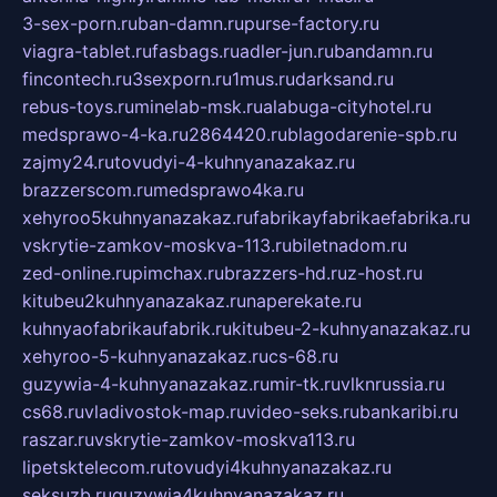
3-sex-porn.ru
ban-damn.ru
purse-factory.ru
viagra-tablet.ru
fasbags.ru
adler-jun.ru
bandamn.ru
fincontech.ru
3sexporn.ru
1mus.ru
darksand.ru
rebus-toys.ru
minelab-msk.ru
alabuga-cityhotel.ru
medsprawo-4-ka.ru
2864420.ru
blagodarenie-spb.ru
zajmy24.ru
tovudyi-4-kuhnyanazakaz.ru
brazzerscom.ru
medsprawo4ka.ru
xehyroo5kuhnyanazakaz.ru
fabrikayfabrikaefabrika.ru
vskrytie-zamkov-moskva-113.ru
biletnadom.ru
zed-online.ru
pimchax.ru
brazzers-hd.ru
z-host.ru
kitubeu2kuhnyanazakaz.ru
naperekate.ru
kuhnyaofabrikaufabrik.ru
kitubeu-2-kuhnyanazakaz.ru
xehyroo-5-kuhnyanazakaz.ru
cs-68.ru
guzywia-4-kuhnyanazakaz.ru
mir-tk.ru
vlknrussia.ru
cs68.ru
vladivostok-map.ru
video-seks.ru
bankaribi.ru
raszar.ru
vskrytie-zamkov-moskva113.ru
lipetsktelecom.ru
tovudyi4kuhnyanazakaz.ru
seksuzb.ru
guzywia4kuhnyanazakaz.ru