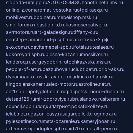
sloboda-ural.pp.ru
AUTO-COM.SU
hohota.net
alimy.ru
online-z.com
aromat-vostoka.ru
otdelkaexp.ru
mobilvest.ru
bbd.net.ru
mebelshop.msk.ru
smp-forum.ru
bastion-td.ru
kosmoscreative.ru
avrmotors.ru
art-galadesign.ru
tiffany-c.ru
ecostep-samara.ru
d-p.spb.ru
галактика73.рф
sko.com.ru
davitamebel-spb.ru
fotsis.ru
tesiaes.ru
kokoroyari.spb.ru
blesna-kazan.ru
mossilver.ru
lenderoq.ru
sergeydobrin.ru
tochkazvuka.msk.ru
people-of-art.ru
bezzubova.ru
clubtibet.ru
orior-aks.ru
dynamoauto.ru
szk-favorit.ru
carlines.ru
flatnsk.ru
kingbolenskaner.ru
alex-motor.ru
astroline.net.ru
act1.spb.ru
polyglot.com.ru
gidlipetsk.ru
ooo-driada.ru
detsad125.ru
mir-zdoroviya.ru
bruslanovo.ru
siterem.ru
council.spb.ru
лодкипатриот.рф
kafekolizey.ru
iclub.net.ru
gazon-easy.ru
sugarepilekb.ru
grinox.ru
pylesostineco.ru
msts-ozarenie.ru
kameryjooan.ru
artemovskij.ru
dopler.spb.ru
aid70.ru
metall-perm.ru