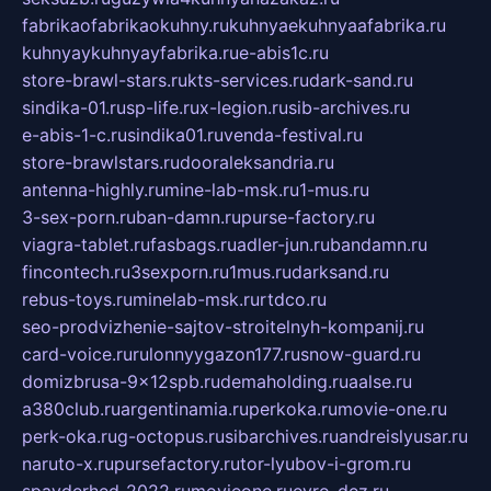
fabrikaofabrikaokuhny.ru
kuhnyaekuhnyaafabrika.ru
kuhnyaykuhnyayfabrika.ru
e-abis1c.ru
store-brawl-stars.ru
kts-services.ru
dark-sand.ru
sindika-01.ru
sp-life.ru
x-legion.ru
sib-archives.ru
e-abis-1-c.ru
sindika01.ru
venda-festival.ru
store-brawlstars.ru
dooraleksandria.ru
antenna-highly.ru
mine-lab-msk.ru
1-mus.ru
3-sex-porn.ru
ban-damn.ru
purse-factory.ru
viagra-tablet.ru
fasbags.ru
adler-jun.ru
bandamn.ru
fincontech.ru
3sexporn.ru
1mus.ru
darksand.ru
rebus-toys.ru
minelab-msk.ru
rtdco.ru
seo-prodvizhenie-sajtov-stroitelnyh-kompanij.ru
card-voice.ru
rulonnyygazon177.ru
snow-guard.ru
domizbrusa-9x12spb.ru
demaholding.ru
aalse.ru
a380club.ru
argentinamia.ru
perkoka.ru
movie-one.ru
perk-oka.ru
g-octopus.ru
sibarchives.ru
andreislyusar.ru
naruto-x.ru
pursefactory.ru
tor-lyubov-i-grom.ru