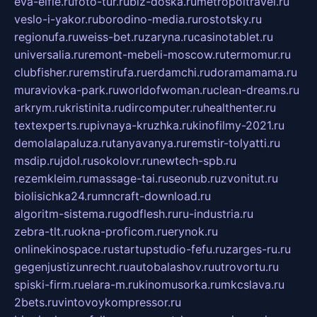
eva-elfie.ru
foto-tur.ru
biz-doska.ru
metropoltravel.ru
veslo-i-yakor.ru
borodino-media.ru
rostotsky.ru
regionufa.ru
weiss-bet.ru
zaryna.ru
casinotablet.ru
universalia.ru
remont-mebeli-moscow.ru
termomur.ru
clubfisher.ru
remstirufa.ru
erdamchi.ru
doramamama.ru
muraviovka-park.ru
worldofwoman.ru
clean-dreams.ru
arkrym.ru
kristinita.ru
dircomputer.ru
healthenter.ru
textexperts.ru
pivnaya-kruzhka.ru
kinofilmy-2021.ru
demolalapaluza.ru
tanyavanya.ru
remstir-tolyatti.ru
msdip.ru
jdol.ru
sokolovr.ru
newtech-spb.ru
rezemkleim.ru
massage-tai.ru
seonub.ru
zvonitut.ru
biolisichka24.ru
mncraft-download.ru
algoritm-sistema.ru
godflesh.ru
ru-industria.ru
zebra-tlt.ru
okna-proficom.ru
erynok.ru
onlinekinospace.ru
startupstudio-fefu.ru
zarges-ru.ru
gegenjustizunrecht.ru
autobalashov.ru
utrovortu.ru
spiski-firm.ru
elara-m.ru
kinomusorka.ru
mkcslava.ru
2bets.ru
vintovoykompressor.ru