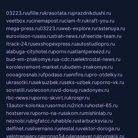
03223.ru
ufille.ru
krasotata.ru
prazdnikdushi.ru
veetbox.ru
cinemapost.ru
ciam-fr.ru
kraft-you.ru
mega-press.ru
03223.ru
web-explore.ru
rastenuya.ru
eurovision-russia.ru
strah-news.ru
freeride-team.ru
itrack-24.ru
sexshopexpress.ru
autostudiopro.ru
alabuga-cityhotel.ru
pornv.ru
atlantpereezd.ru
bud-em-znakomye.ru
a-cdc.ru
elektrostal-news.ru
korolevremont-market.ru
budem-znakomye.ru
oooagrosnab.ru
fpodaso.ru
emfire.ru
pro-otdelky.ru
ukrasotki.ru
seksuzbek.ru
seks-uzbek.ru
porno-vk.ru
sovratili.ru
olecoon.ru
vd-dosug.ru
adonyev.ru
rbc-news.ru
porno-skvirt.ru
krospr.ru
13autor-kolonka.ru
sormol.ru
2rich.ru
hostel-65.ru
hostserve.ru
porno-na-russkom.ru
mishinlab.ru
neznobi.ru
bigfatcc.ru
habble.ru
starbucksvia.ru
delfinet.ru
silvernano.ru
elestal.ru
vektor-doroga.ru
velotrenajery.ru
pronso54.ru
lenasever.ru
lovinskix.ru