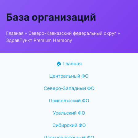
База организаций
Главная
»
Северо-Кавказский федеральный округ
»
ЗдравПункт Premium Harmony
🏠 Главная
Центральный ФО
Северо-Западный ФО
Приволжский ФО
Уральский ФО
Сибирский ФО
Дальневосточный ФО