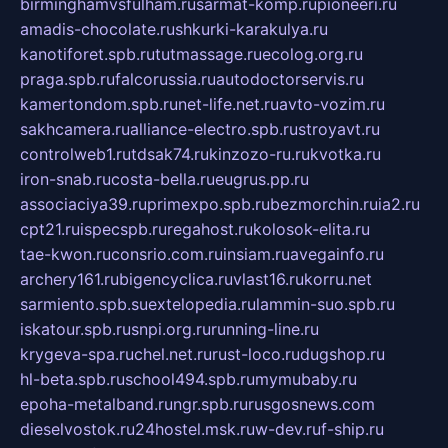
birminghamvsfulham.ru
sarmat-komp.ru
pioneeri.ru
amadis-chocolate.ru
shkurki-karakulya.ru
kanotiforet.spb.ru
tutmassage.ru
ecolog.org.ru
praga.spb.ru
falcorussia.ru
autodoctorservis.ru
kamertondom.spb.ru
net-life.net.ru
avto-vozim.ru
sakhcamera.ru
alliance-electro.spb.ru
stroyavt.ru
controlweb1.ru
tdsak74.ru
kinzozo-ru.ru
kvotka.ru
iron-snab.ru
costa-bella.ru
eugrus.pp.ru
associaciya39.ru
primexpo.spb.ru
bezmorchin.ru
ia2.ru
cpt21.ru
ispecspb.ru
regahost.ru
kolosok-elita.ru
tae-kwon.ru
consrio.com.ru
insiam.ru
avegainfo.ru
archery161.ru
bigencyclica.ru
vlast16.ru
korru.net
sarmiento.spb.su
extelopedia.ru
lammin-suo.spb.ru
iskatour.spb.ru
snpi.org.ru
running-line.ru
krygeva-spa.ru
chel.net.ru
rust-loco.ru
dugshop.ru
hl-beta.spb.ru
school494.spb.ru
mymubaby.ru
epoha-metalband.ru
ngr.spb.ru
rusgosnews.com
dieselvostok.ru
24hostel.msk.ru
w-dev.ru
f-ship.ru