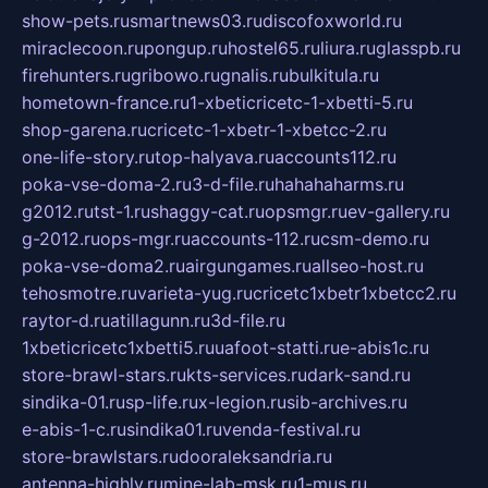
show-pets.ru
smartnews03.ru
discofoxworld.ru
miraclecoon.ru
pongup.ru
hostel65.ru
liura.ru
glasspb.ru
firehunters.ru
gribowo.ru
gnalis.ru
bulkitula.ru
hometown-france.ru
1-xbeticricetc-1-xbetti-5.ru
shop-garena.ru
cricetc-1-xbetr-1-xbetcc-2.ru
one-life-story.ru
top-halyava.ru
accounts112.ru
poka-vse-doma-2.ru
3-d-file.ru
hahahaharms.ru
g2012.ru
tst-1.ru
shaggy-cat.ru
opsmgr.ru
ev-gallery.ru
g-2012.ru
ops-mgr.ru
accounts-112.ru
csm-demo.ru
poka-vse-doma2.ru
airgungames.ru
allseo-host.ru
tehosmotre.ru
varieta-yug.ru
cricetc1xbetr1xbetcc2.ru
raytor-d.ru
atillagunn.ru
3d-file.ru
1xbeticricetc1xbetti5.ru
uafoot-statti.ru
e-abis1c.ru
store-brawl-stars.ru
kts-services.ru
dark-sand.ru
sindika-01.ru
sp-life.ru
x-legion.ru
sib-archives.ru
e-abis-1-c.ru
sindika01.ru
venda-festival.ru
store-brawlstars.ru
dooraleksandria.ru
antenna-highly.ru
mine-lab-msk.ru
1-mus.ru