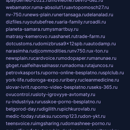
spayderhed-2022.ru
movieone.ru
evro-dez.ru
webamator.ru
ma-absolut1.ru
avtopomosch27.ru
nv-750.ru
news-plain.ru
nertansaga.ru
delanalad.ru
dizfiles.ru
youtubefree.ru
aria-family.ru
roadli.ru
planeta-samara.ru
mysmartbuy.ru
matrasy-kemerovo.ru
ashanet.ru
trade-farm.ru
dotcustoms.ru
domizbrusa9x12spb.ru
autodamp.ru
narasimha.ru
djcommodities.ru
nv750.ru
x-ton.ru
newsplain.ru
cardvoice.ru
modopaper.ru
manunae.ru
gbget.ru
alfeihavsalnassr.ru
madoma.ru
tajuncos.ru
petrovkasports.ru
porno-online-besplatno.ru
splclub.ru
york-life.ru
doroga-expo.ru
ribery.ru
cleanmedicine.ru
slovar-ivrit.ru
porno-video-besplatno.ru
seks-365.ru
ovucontrol.ru
sloty-igrovyye-avtomaty.ru
ru-industriya.ru
russkoe-porno-besplatno.ru
belgorod-day.ru
digilith.ru
pichkurovlab.ru
medic-today.ru
taksu.ru
comp123.ru
don-ykt.ru
teensvoice.ru
imgsharing.ru
domashnee-porno.ru