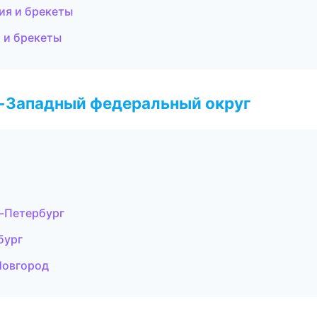
ия и брекеты
я и брекеты
о-Западный федеральный округ
т-Петербург
бург
Новгород