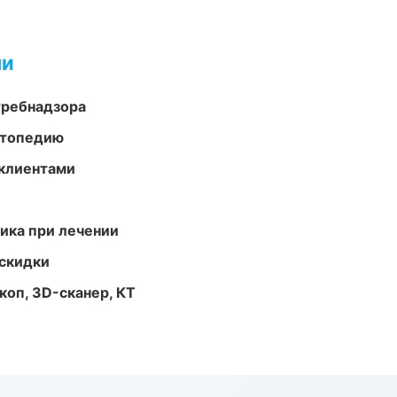
ми
требнадзора
ортопедию
 клиентами
тика при лечении
скидки
оп, 3D-сканер, КТ