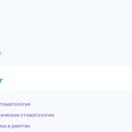
к
г
стоматология
тическая стоматология
ка и рентген