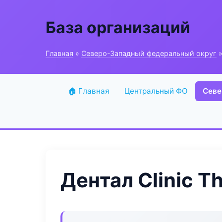
База организаций
Главная
»
Северо-Западный федеральный округ
»
🏠 Главная
Центральный ФО
Севе
Дентал Clinic T