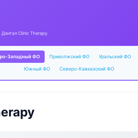
 Дентал Clinic Therapy
ро-Западный ФО
Приволжский ФО
Уральский ФО
Южный ФО
Северо-Кавказский ФО
herapy