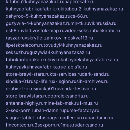
kitubeu2kuhnyanazakaz.ru
naperekate.ru
kuhnyaofabrikaufabrik.ru
kitubeu-2-kuhnyanazakaz.ru
xehyroo-5-kuhnyanazakaz.ru
cs-68.ru
guzywia-4-kuhnyanazakaz.ru
mir-tk.ru
vlknrussia.ru
cs68.ru
vladivostok-map.ru
video-seks.ru
bankaribi.ru
raszar.ru
vskrytie-zamkov-moskva113.ru
lipetsktelecom.ru
tovudyi4kuhnyanazakaz.ru
seksuzb.ru
guzywia4kuhnyanazakaz.ru
fabrikaofabrikaokuhny.ru
kuhnyaekuhnyaafabrika.ru
kuhnyaykuhnyayfabrika.ru
e-abis1c.ru
store-brawl-stars.ru
kts-services.ru
dark-sand.ru
sindika-01.ru
sp-life.ru
x-legion.ru
sib-archives.ru
e-abis-1-c.ru
sindika01.ru
venda-festival.ru
store-brawlstars.ru
dooraleksandria.ru
antenna-highly.ru
mine-lab-msk.ru
1-mus.ru
3-sex-porn.ru
ban-damn.ru
purse-factory.ru
viagra-tablet.ru
fasbags.ru
adler-jun.ru
bandamn.ru
fincontech.ru
3sexporn.ru
1mus.ru
darksand.ru