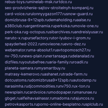
rebus-toys.ru
minelab-msk.ru
rtdco.ru
seo-prodvizhenie-sajtov-stroitelnyh-kompanij.ru
card-voice.ru
rulonnyygazon177.ru
snow-guard.ru
domizbrusa-9x12spb.ru
demaholding.ru
aalse.ru
a380club.ru
argentinamia.ru
perkoka.ru
movie-one.ru
perk-oka.ru
g-octopus.ru
sibarchives.ru
andreislyusar.ru
naruto-x.ru
pursefactory.ru
tor-lyubov-i-grom.ru
spayderhed-2022.ru
movieone.ru
evro-dez.ru
webamator.ru
ma-absolut1.ru
avtopomosch27.ru
nv-750.ru
news-plain.ru
nertansaga.ru
delanalad.ru
dizfiles.ru
youtubefree.ru
aria-family.ru
roadli.ru
planeta-samara.ru
mysmartbuy.ru
matrasy-kemerovo.ru
ashanet.ru
trade-farm.ru
dotcustoms.ru
domizbrusa9x12spb.ru
autodamp.ru
narasimha.ru
djcommodities.ru
nv750.ru
x-ton.ru
newsplain.ru
cardvoice.ru
modopaper.ru
manunae.ru
gbget.ru
alfeihavsalnassr.ru
madoma.ru
tajuncos.ru
petrovkasports.ru
porno-online-besplatno.ru
splclub.ru