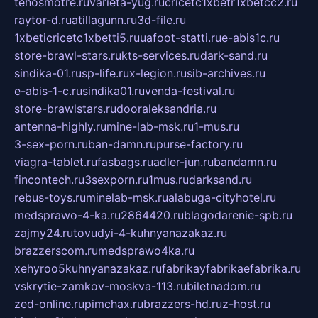
tehosmotre.ru
varieta-yug.ru
cricetc1xbetr1xbetcc2.ru
raytor-d.ru
atillagunn.ru
3d-file.ru
1xbeticricetc1xbetti5.ru
uafoot-statti.ru
e-abis1c.ru
store-brawl-stars.ru
kts-services.ru
dark-sand.ru
sindika-01.ru
sp-life.ru
x-legion.ru
sib-archives.ru
e-abis-1-c.ru
sindika01.ru
venda-festival.ru
store-brawlstars.ru
dooraleksandria.ru
antenna-highly.ru
mine-lab-msk.ru
1-mus.ru
3-sex-porn.ru
ban-damn.ru
purse-factory.ru
viagra-tablet.ru
fasbags.ru
adler-jun.ru
bandamn.ru
fincontech.ru
3sexporn.ru
1mus.ru
darksand.ru
rebus-toys.ru
minelab-msk.ru
alabuga-cityhotel.ru
medsprawo-4-ka.ru
2864420.ru
blagodarenie-spb.ru
zajmy24.ru
tovudyi-4-kuhnyanazakaz.ru
brazzerscom.ru
medsprawo4ka.ru
xehyroo5kuhnyanazakaz.ru
fabrikayfabrikaefabrika.ru
vskrytie-zamkov-moskva-113.ru
biletnadom.ru
zed-online.ru
pimchax.ru
brazzers-hd.ru
z-host.ru