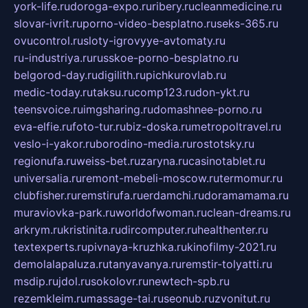
york-life.ru
doroga-expo.ru
ribery.ru
cleanmedicine.ru
slovar-ivrit.ru
porno-video-besplatno.ru
seks-365.ru
ovucontrol.ru
sloty-igrovyye-avtomaty.ru
ru-industriya.ru
russkoe-porno-besplatno.ru
belgorod-day.ru
digilith.ru
pichkurovlab.ru
medic-today.ru
taksu.ru
comp123.ru
don-ykt.ru
teensvoice.ru
imgsharing.ru
domashnee-porno.ru
eva-elfie.ru
foto-tur.ru
biz-doska.ru
metropoltravel.ru
veslo-i-yakor.ru
borodino-media.ru
rostotsky.ru
regionufa.ru
weiss-bet.ru
zaryna.ru
casinotablet.ru
universalia.ru
remont-mebeli-moscow.ru
termomur.ru
clubfisher.ru
remstirufa.ru
erdamchi.ru
doramamama.ru
muraviovka-park.ru
worldofwoman.ru
clean-dreams.ru
arkrym.ru
kristinita.ru
dircomputer.ru
healthenter.ru
textexperts.ru
pivnaya-kruzhka.ru
kinofilmy-2021.ru
demolalapaluza.ru
tanyavanya.ru
remstir-tolyatti.ru
msdip.ru
jdol.ru
sokolovr.ru
newtech-spb.ru
rezemkleim.ru
massage-tai.ru
seonub.ru
zvonitut.ru