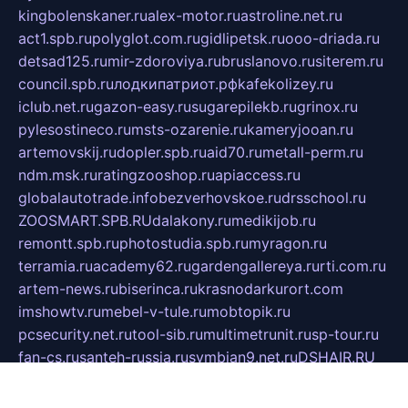
kingbolenskaner.ru
alex-motor.ru
astroline.net.ru
act1.spb.ru
polyglot.com.ru
gidlipetsk.ru
ooo-driada.ru
detsad125.ru
mir-zdoroviya.ru
bruslanovo.ru
siterem.ru
council.spb.ru
лодкипатриот.рф
kafekolizey.ru
iclub.net.ru
gazon-easy.ru
sugarepilekb.ru
grinox.ru
pylesostineco.ru
msts-ozarenie.ru
kameryjooan.ru
artemovskij.ru
dopler.spb.ru
aid70.ru
metall-perm.ru
ndm.msk.ru
ratingzooshop.ru
apiaccess.ru
globalautotrade.info
bezverhovskoe.ru
drsschool.ru
ZOOSMART.SPB.RU
dalakony.ru
medikijob.ru
remontt.spb.ru
photostudia.spb.ru
myragon.ru
terramia.ru
academy62.ru
gardengallereya.ru
rti.com.ru
artem-news.ru
biserinca.ru
krasnodarkurort.com
imshowtv.ru
mebel-v-tule.ru
mobtopik.ru
pcsecurity.net.ru
tool-sib.ru
multimetrunit.ru
sp-tour.ru
fan-cs.ru
santeh-russia.ru
symbian9.net.ru
DSHAIR.RU
tmmotors.spb.ru
xjocuricopii.com
musavtomat.msk.ru
obustrojdom.ru
sovetcik.ru
ybaranovskaya.ru