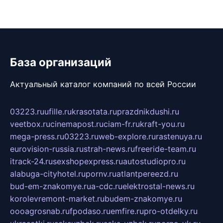
База организаций
Актуальный каталог компаний по всей России
03223.ru
ufille.ru
krasotata.ru
prazdnikdushi.ru
veetbox.ru
cinemapost.ru
ciam-fr.ru
kraft-you.ru
mega-press.ru
03223.ru
web-explore.ru
rastenuya.ru
eurovision-russia.ru
strah-news.ru
freeride-team.ru
itrack-24.ru
sexshopexpress.ru
autostudiopro.ru
alabuga-cityhotel.ru
pornv.ru
atlantpereezd.ru
bud-em-znakomye.ru
a-cdc.ru
elektrostal-news.ru
korolevremont-market.ru
budem-znakomye.ru
oooagrosnab.ru
fpodaso.ru
emfire.ru
pro-otdelky.ru