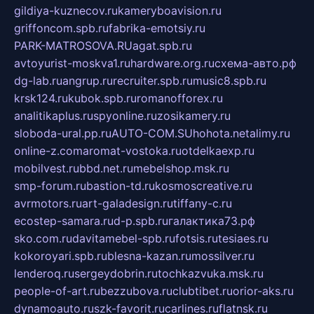
gildiya-kuznecov.ru
kameryboavision.ru
griffoncom.spb.ru
fabrika-emotsiy.ru
PARK-MATROSOVA.RU
agat.spb.ru
avtoyurist-moskva1.ru
hardware.org.ru
схема-авто.рф
dg-lab.ru
angrup.ru
recruiter.spb.ru
music8.spb.ru
krsk124.ru
kubok.spb.ru
romanofforex.ru
analitikaplus.ru
spyonline.ru
zosikamery.ru
sloboda-ural.pp.ru
AUTO-COM.SU
hohota.net
alimy.ru
online-z.com
aromat-vostoka.ru
otdelkaexp.ru
mobilvest.ru
bbd.net.ru
mebelshop.msk.ru
smp-forum.ru
bastion-td.ru
kosmoscreative.ru
avrmotors.ru
art-galadesign.ru
tiffany-c.ru
ecostep-samara.ru
d-p.spb.ru
галактика73.рф
sko.com.ru
davitamebel-spb.ru
fotsis.ru
tesiaes.ru
kokoroyari.spb.ru
blesna-kazan.ru
mossilver.ru
lenderoq.ru
sergeydobrin.ru
tochkazvuka.msk.ru
people-of-art.ru
bezzubova.ru
clubtibet.ru
orior-aks.ru
dynamoauto.ru
szk-favorit.ru
carlines.ru
flatnsk.ru