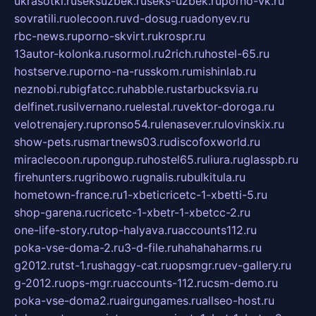
ukrasotki.ru
seksuzbek.ru
seks-uzbek.ru
porno-vk.ru
sovratili.ru
olecoon.ru
vd-dosug.ru
adonyev.ru
rbc-news.ru
porno-skvirt.ru
krospr.ru
13autor-kolonka.ru
sormol.ru
2rich.ru
hostel-65.ru
hostserve.ru
porno-na-russkom.ru
mishinlab.ru
neznobi.ru
bigfatcc.ru
habble.ru
starbucksvia.ru
delfinet.ru
silvernano.ru
elestal.ru
vektor-doroga.ru
velotrenajery.ru
pronso54.ru
lenasever.ru
lovinskix.ru
show-pets.ru
smartnews03.ru
discofoxworld.ru
miraclecoon.ru
pongup.ru
hostel65.ru
liura.ru
glasspb.ru
firehunters.ru
gribowo.ru
gnalis.ru
bulkitula.ru
hometown-france.ru
1-xbeticricetc-1-xbetti-5.ru
shop-garena.ru
cricetc-1-xbetr-1-xbetcc-2.ru
one-life-story.ru
top-halyava.ru
accounts112.ru
poka-vse-doma-2.ru
3-d-file.ru
hahahaharms.ru
g2012.ru
tst-1.ru
shaggy-cat.ru
opsmgr.ru
ev-gallery.ru
g-2012.ru
ops-mgr.ru
accounts-112.ru
csm-demo.ru
poka-vse-doma2.ru
airgungames.ru
allseo-host.ru