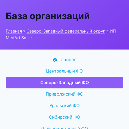
База организаций
Главная
»
Северо-Западный федеральный округ
» ИП
MedArt Smile
🏠 Главная
Центральный ФО
Северо-Западный ФО
Приволжский ФО
Уральский ФО
Сибирский ФО
Дальневосточный ФО