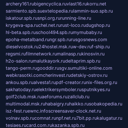
archery161.ru
bigencyclica.ru
vlast16.ru
korru.net
sarmiento.spb.su
extelopedia.ru
lammin-suo.spb.ru
iskatour.spb.ru
snpi.org.ru
running-line.ru
krygeva-spa.ru
chel.net.ru
rust-loco.ru
dugshop.ru
hl-beta.spb.ru
school494.spb.ru
mymubaby.ru
epoha-metalband.ru
ngr.spb.ru
rusgosnews.com
dieselvostok.ru
24hostel.msk.ru
w-dev.ru
f-ship.ru
regsmi.ru
filmnetwork.ru
malinasp.ru
kinosvin.ru
h2o-salon.ru
malutkayork.ru
deltaprim.spb.ru
tango-perm.ru
gooddir.ru
sgv.su
multiki-online.com
webkrasotki.com
cherinvest.ru
detskiy-ostrov.ru
ankou.spb.ru
alvesta1.ru
pdf-creator.ru
nix-files.org.ru
sakhatoday.ru
elektrikersymboler.ru
sputnikyes.ru
golf2club.msk.ru
aeforums.ru
zallclub.ru
multimodal.msk.ru
habaigry.ru
haikko.ru
sobakopedia.ru
isz-fest.ru
ewnc.info
screensaver-clock.net.ru
volnav.spb.ru
comnat.ru
npf.net.ru
7bit.pp.ru
kalugatur.ru
tesiaes.ru
card.com.ru
kazanka.spb.ru