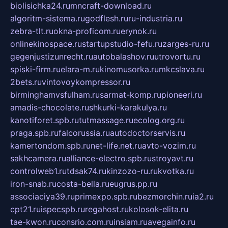
biolisichka24.ru
mncraft-download.ru
algoritm-sistema.ru
godflesh.ru
ru-industria.ru
zebra-tlt.ru
okna-proficom.ru
erynok.ru
onlinekinospace.ru
startupstudio-fefu.ru
zarges-ru.ru
gegenjustizunrecht.ru
autobalashov.ru
utrovortu.ru
spiski-firm.ru
elara-m.ru
kinomusorka.ru
mkcslava.ru
2bets.ru
vintovoykompressor.ru
birminghamvsfulham.ru
sarmat-komp.ru
pioneeri.ru
amadis-chocolate.ru
shkurki-karakulya.ru
kanotiforet.spb.ru
tutmassage.ru
ecolog.org.ru
praga.spb.ru
falcorussia.ru
autodoctorservis.ru
kamertondom.spb.ru
net-life.net.ru
avto-vozim.ru
sakhcamera.ru
alliance-electro.spb.ru
stroyavt.ru
controlweb1.ru
tdsak74.ru
kinzozo-ru.ru
kvotka.ru
iron-snab.ru
costa-bella.ru
eugrus.pp.ru
associaciya39.ru
primexpo.spb.ru
bezmorchin.ru
ia2.ru
cpt21.ru
ispecspb.ru
regahost.ru
kolosok-elita.ru
tae-kwon.ru
consrio.com.ru
insiam.ru
avegainfo.ru