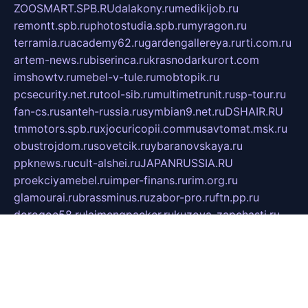
ZOOSMART.SPB.RU
dalakony.ru
medikijob.ru
remontt.spb.ru
photostudia.spb.ru
myragon.ru
terramia.ru
academy62.ru
gardengallereya.ru
rti.com.ru
artem-news.ru
biserinca.ru
krasnodarkurort.com
imshowtv.ru
mebel-v-tule.ru
mobtopik.ru
pcsecurity.net.ru
tool-sib.ru
multimetrunit.ru
sp-tour.ru
fan-cs.ru
santeh-russia.ru
symbian9.net.ru
DSHAIR.RU
tmmotors.spb.ru
xjocuricopii.com
musavtomat.msk.ru
obustrojdom.ru
sovetcik.ru
ybaranovskaya.ru
ppknews.ru
cult-alshei.ru
JAPANRUSSIA.RU
proekciyamebel.ru
imper-finans.ru
rim.org.ru
glamourai.ru
brassminus.ru
zabor-pro.ru
ftn.pp.ru
dorogoe58.ru
laimengpacker.ru
kuzova-zapchasti.ru
sageerp.ru
taxodrom.ru
dsrazvitie.ru
hardcity.net.ru
ratinghomegames.ru
topservice25.ru
gubernyan.ru
gtglasslined.ru
ii4.ru
tssport.spb.ru
andorra24.com
blackwallstreet.ru
oboimos.ru
optim-doors.com.ru
ikuch.ru
nycr.org.ru
npa21.ru
vremya-ch.spb.ru