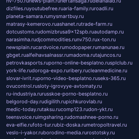
nv-750.ru
news-plain.ru
nertansaga.ru
delanalad.ru
dizfiles.ru
youtubefree.ru
aria-family.ru
roadli.ru
planeta-samara.ru
mysmartbuy.ru
matrasy-kemerovo.ru
ashanet.ru
trade-farm.ru
dotcustoms.ru
domizbrusa9x12spb.ru
autodamp.ru
narasimha.ru
djcommodities.ru
nv750.ru
x-ton.ru
newsplain.ru
cardvoice.ru
modopaper.ru
manunae.ru
gbget.ru
alfeihavsalnassr.ru
madoma.ru
tajuncos.ru
petrovkasports.ru
porno-online-besplatno.ru
splclub.ru
york-life.ru
doroga-expo.ru
ribery.ru
cleanmedicine.ru
slovar-ivrit.ru
porno-video-besplatno.ru
seks-365.ru
ovucontrol.ru
sloty-igrovyye-avtomaty.ru
ru-industriya.ru
russkoe-porno-besplatno.ru
belgorod-day.ru
digilith.ru
pichkurovlab.ru
medic-today.ru
taksu.ru
comp123.ru
don-ykt.ru
teensvoice.ru
imgsharing.ru
domashnee-porno.ru
eva-elfie.ru
foto-tur.ru
biz-doska.ru
metropoltravel.ru
veslo-i-yakor.ru
borodino-media.ru
rostotsky.ru