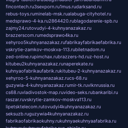
fincontech.ru
3sexporn.ru
1mus.ru
darksand.ru
rebus-toys.ru
minelab-msk.ru
alabuga-cityhotel.ru
medsprawo-4-ka.ru
2864420.ru
blagodarenie-spb.ru
zajmy24.ru
tovudyi-4-kuhnyanazakaz.ru
brazzerscom.ru
medsprawo4ka.ru
xehyroo5kuhnyanazakaz.ru
fabrikayfabrikaefabrika.ru
vskrytie-zamkov-moskva-113.ru
biletnadom.ru
zed-online.ru
pimchax.ru
brazzers-hd.ru
z-host.ru
kitubeu2kuhnyanazakaz.ru
naperekate.ru
kuhnyaofabrikaufabrik.ru
kitubeu-2-kuhnyanazakaz.ru
xehyroo-5-kuhnyanazakaz.ru
cs-68.ru
guzywia-4-kuhnyanazakaz.ru
mir-tk.ru
vlknrussia.ru
cs68.ru
vladivostok-map.ru
video-seks.ru
bankaribi.ru
raszar.ru
vskrytie-zamkov-moskva113.ru
lipetsktelecom.ru
tovudyi4kuhnyanazakaz.ru
seksuzb.ru
guzywia4kuhnyanazakaz.ru
fabrikaofabrikaokuhny.ru
kuhnyaekuhnyaafabrika.ru
kuhnyaykuhnyayfabrika.ru
e-abis1c.ru