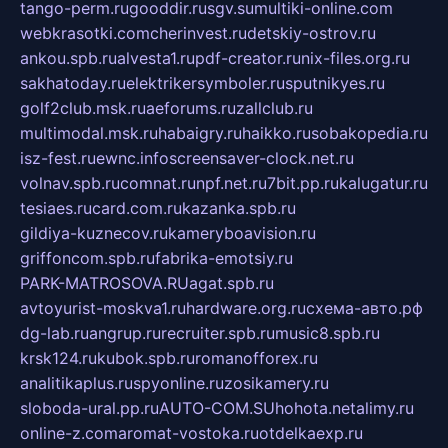
tango-perm.ru
gooddir.ru
sgv.su
multiki-online.com
webkrasotki.com
cherinvest.ru
detskiy-ostrov.ru
ankou.spb.ru
alvesta1.ru
pdf-creator.ru
nix-files.org.ru
sakhatoday.ru
elektrikersymboler.ru
sputnikyes.ru
golf2club.msk.ru
aeforums.ru
zallclub.ru
multimodal.msk.ru
habaigry.ru
haikko.ru
sobakopedia.ru
isz-fest.ru
ewnc.info
screensaver-clock.net.ru
volnav.spb.ru
comnat.ru
npf.net.ru
7bit.pp.ru
kalugatur.ru
tesiaes.ru
card.com.ru
kazanka.spb.ru
gildiya-kuznecov.ru
kameryboavision.ru
griffoncom.spb.ru
fabrika-emotsiy.ru
PARK-MATROSOVA.RU
agat.spb.ru
avtoyurist-moskva1.ru
hardware.org.ru
схема-авто.рф
dg-lab.ru
angrup.ru
recruiter.spb.ru
music8.spb.ru
krsk124.ru
kubok.spb.ru
romanofforex.ru
analitikaplus.ru
spyonline.ru
zosikamery.ru
sloboda-ural.pp.ru
AUTO-COM.SU
hohota.net
alimy.ru
online-z.com
aromat-vostoka.ru
otdelkaexp.ru