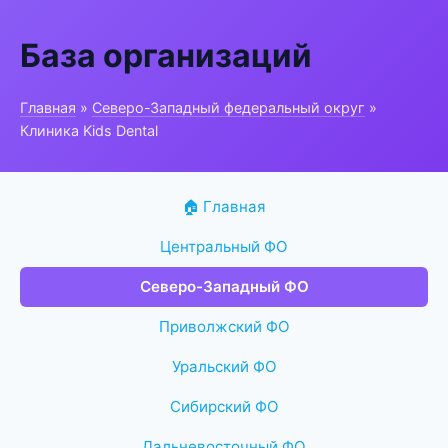
База организаций
Главная
»
Северо-Западный федеральный округ
»
Клиника Kids Dental
🏠 Главная
Центральный ФО
Северо-Западный ФО
Приволжский ФО
Уральский ФО
Сибирский ФО
Дальневосточный ФО