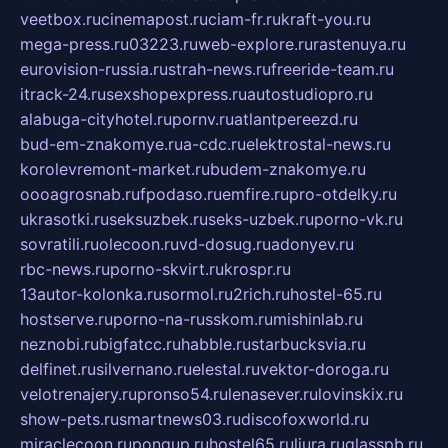
veetbox.ru
cinemapost.ru
ciam-fr.ru
kraft-you.ru
mega-press.ru
03223.ru
web-explore.ru
rastenuya.ru
eurovision-russia.ru
strah-news.ru
freeride-team.ru
itrack-24.ru
sexshopexpress.ru
autostudiopro.ru
alabuga-cityhotel.ru
pornv.ru
atlantpereezd.ru
bud-em-znakomye.ru
a-cdc.ru
elektrostal-news.ru
korolevremont-market.ru
budem-znakomye.ru
oooagrosnab.ru
fpodaso.ru
emfire.ru
pro-otdelky.ru
ukrasotki.ru
seksuzbek.ru
seks-uzbek.ru
porno-vk.ru
sovratili.ru
olecoon.ru
vd-dosug.ru
adonyev.ru
rbc-news.ru
porno-skvirt.ru
krospr.ru
13autor-kolonka.ru
sormol.ru
2rich.ru
hostel-65.ru
hostserve.ru
porno-na-russkom.ru
mishinlab.ru
neznobi.ru
bigfatcc.ru
habble.ru
starbucksvia.ru
delfinet.ru
silvernano.ru
elestal.ru
vektor-doroga.ru
velotrenajery.ru
pronso54.ru
lenasever.ru
lovinskix.ru
show-pets.ru
smartnews03.ru
discofoxworld.ru
miraclecoon.ru
pongup.ru
hostel65.ru
liura.ru
glasspb.ru