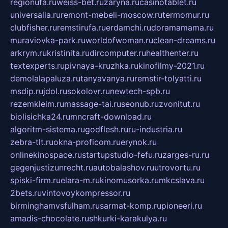
regionufa.ru
weiss-bet.ru
zaryna.ru
casinotablet.ru
universalia.ru
remont-mebeli-moscow.ru
termomur.ru
clubfisher.ru
remstirufa.ru
erdamchi.ru
doramamama.ru
muraviovka-park.ru
worldofwoman.ru
clean-dreams.ru
arkrym.ru
kristinita.ru
dircomputer.ru
healthenter.ru
textexperts.ru
pivnaya-kruzhka.ru
kinofilmy-2021.ru
demolalapaluza.ru
tanyavanya.ru
remstir-tolyatti.ru
msdip.ru
jdol.ru
sokolovr.ru
newtech-spb.ru
rezemkleim.ru
massage-tai.ru
seonub.ru
zvonitut.ru
biolisichka24.ru
mncraft-download.ru
algoritm-sistema.ru
godflesh.ru
ru-industria.ru
zebra-tlt.ru
okna-proficom.ru
erynok.ru
onlinekinospace.ru
startupstudio-fefu.ru
zarges-ru.ru
gegenjustizunrecht.ru
autobalashov.ru
utrovortu.ru
spiski-firm.ru
elara-m.ru
kinomusorka.ru
mkcslava.ru
2bets.ru
vintovoykompressor.ru
birminghamvsfulham.ru
sarmat-komp.ru
pioneeri.ru
amadis-chocolate.ru
shkurki-karakulya.ru