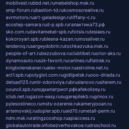
mobilvest.ru
bbd.net.ru
mebelshop.msk.ru
smp-forum.ru
bastion-td.ru
kosmoscreative.ru
avrmotors.ru
art-galadesign.ru
tiffany-c.ru
ecostep-samara.ru
d-p.spb.ru
галактика73.рф
sko.com.ru
davitamebel-spb.ru
fotsis.ru
tesiaes.ru
kokoroyari.spb.ru
blesna-kazan.ru
mossilver.ru
lenderoq.ru
sergeydobrin.ru
tochkazvuka.msk.ru
people-of-art.ru
bezzubova.ru
clubtibet.ru
orior-aks.ru
dynamoauto.ru
szk-favorit.ru
carlines.ru
flatnsk.ru
kingbolenskaner.ru
alex-motor.ru
astroline.net.ru
act1.spb.ru
polyglot.com.ru
gidlipetsk.ru
ooo-driada.ru
detsad125.ru
mir-zdoroviya.ru
bruslanovo.ru
siterem.ru
council.spb.ru
лодкипатриот.рф
kafekolizey.ru
iclub.net.ru
gazon-easy.ru
sugarepilekb.ru
grinox.ru
pylesostineco.ru
msts-ozarenie.ru
kameryjooan.ru
artemovskij.ru
dopler.spb.ru
aid70.ru
metall-perm.ru
ndm.msk.ru
ratingzooshop.ru
apiaccess.ru
globalautotrade.info
bezverhovskoe.ru
drsschool.ru