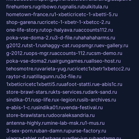
firehunters.ru
gribowo.ru
gnalis.ru
bulkitula.ru
hometown-france.ru
1-xbeticricetc-1-xbetti-5.ru
shop-garena.ru
cricetc-1-xbetr-1-xbetcc-2.ru
one-life-story.ru
top-halyava.ru
accounts112.ru
poka-vse-doma-2.ru
3-d-file.ru
hahahaharms.ru
g2012.ru
tst-1.ru
shaggy-cat.ru
opsmgr.ru
ev-gallery.ru
g-2012.ru
ops-mgr.ru
accounts-112.ru
csm-demo.ru
poka-vse-doma2.ru
airgungames.ru
allseo-host.ru
tehosmotre.ru
varieta-yug.ru
cricetc1xbetr1xbetcc2.ru
raytor-d.ru
atillagunn.ru
3d-file.ru
1xbeticricetc1xbetti5.ru
uafoot-statti.ru
e-abis1c.ru
store-brawl-stars.ru
kts-services.ru
dark-sand.ru
sindika-01.ru
sp-life.ru
x-legion.ru
sib-archives.ru
e-abis-1-c.ru
sindika01.ru
venda-festival.ru
store-brawlstars.ru
dooraleksandria.ru
antenna-highly.ru
mine-lab-msk.ru
1-mus.ru
3-sex-porn.ru
ban-damn.ru
purse-factory.ru
viagra-tablet.ru
fasbags.ru
adler-jun.ru
bandamn.ru