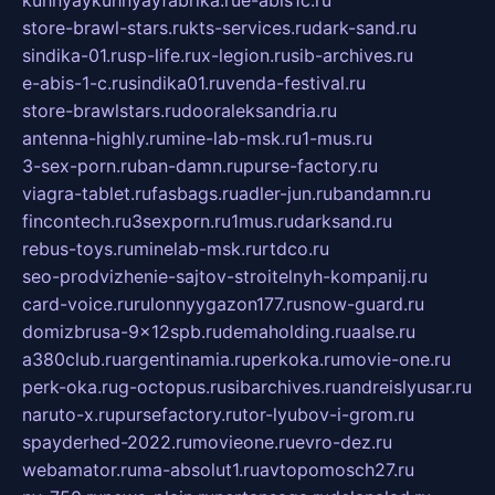
store-brawl-stars.ru
kts-services.ru
dark-sand.ru
sindika-01.ru
sp-life.ru
x-legion.ru
sib-archives.ru
e-abis-1-c.ru
sindika01.ru
venda-festival.ru
store-brawlstars.ru
dooraleksandria.ru
antenna-highly.ru
mine-lab-msk.ru
1-mus.ru
3-sex-porn.ru
ban-damn.ru
purse-factory.ru
viagra-tablet.ru
fasbags.ru
adler-jun.ru
bandamn.ru
fincontech.ru
3sexporn.ru
1mus.ru
darksand.ru
rebus-toys.ru
minelab-msk.ru
rtdco.ru
seo-prodvizhenie-sajtov-stroitelnyh-kompanij.ru
card-voice.ru
rulonnyygazon177.ru
snow-guard.ru
domizbrusa-9x12spb.ru
demaholding.ru
aalse.ru
a380club.ru
argentinamia.ru
perkoka.ru
movie-one.ru
perk-oka.ru
g-octopus.ru
sibarchives.ru
andreislyusar.ru
naruto-x.ru
pursefactory.ru
tor-lyubov-i-grom.ru
spayderhed-2022.ru
movieone.ru
evro-dez.ru
webamator.ru
ma-absolut1.ru
avtopomosch27.ru