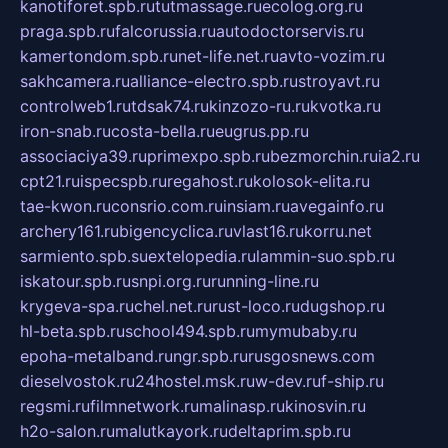
kanotiforet.spb.ru
tutmassage.ru
ecolog.org.ru
praga.spb.ru
falcorussia.ru
autodoctorservis.ru
kamertondom.spb.ru
net-life.net.ru
avto-vozim.ru
sakhcamera.ru
alliance-electro.spb.ru
stroyavt.ru
controlweb1.ru
tdsak74.ru
kinzozo-ru.ru
kvotka.ru
iron-snab.ru
costa-bella.ru
eugrus.pp.ru
associaciya39.ru
primexpo.spb.ru
bezmorchin.ru
ia2.ru
cpt21.ru
ispecspb.ru
regahost.ru
kolosok-elita.ru
tae-kwon.ru
consrio.com.ru
insiam.ru
avegainfo.ru
archery161.ru
bigencyclica.ru
vlast16.ru
korru.net
sarmiento.spb.su
extelopedia.ru
lammin-suo.spb.ru
iskatour.spb.ru
snpi.org.ru
running-line.ru
krygeva-spa.ru
chel.net.ru
rust-loco.ru
dugshop.ru
hl-beta.spb.ru
school494.spb.ru
mymubaby.ru
epoha-metalband.ru
ngr.spb.ru
rusgosnews.com
dieselvostok.ru
24hostel.msk.ru
w-dev.ru
f-ship.ru
regsmi.ru
filmnetwork.ru
malinasp.ru
kinosvin.ru
h2o-salon.ru
malutkayork.ru
deltaprim.spb.ru