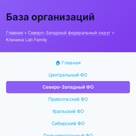
База организаций
Главная
»
Северо-Западный федеральный округ
»
Клиника Lab Family
🏠 Главная
Центральный ФО
Северо-Западный ФО
Приволжский ФО
Уральский ФО
Сибирский ФО
Дальневосточный ФО