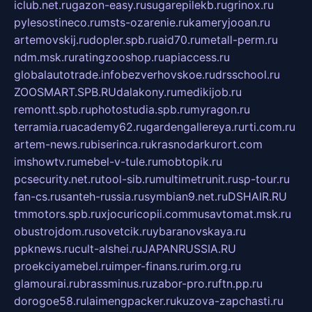
iclub.net.ru
gazon-easy.ru
sugarepilekb.ru
grinox.ru
pylesostineco.ru
msts-ozarenie.ru
kameryjooan.ru
artemovskij.ru
dopler.spb.ru
aid70.ru
metall-perm.ru
ndm.msk.ru
ratingzooshop.ru
apiaccess.ru
globalautotrade.info
bezverhovskoe.ru
drsschool.ru
ZOOSMART.SPB.RU
dalakony.ru
medikijob.ru
remontt.spb.ru
photostudia.spb.ru
myragon.ru
terramia.ru
academy62.ru
gardengallereya.ru
rti.com.ru
artem-news.ru
biserinca.ru
krasnodarkurort.com
imshowtv.ru
mebel-v-tule.ru
mobtopik.ru
pcsecurity.net.ru
tool-sib.ru
multimetrunit.ru
sp-tour.ru
fan-cs.ru
santeh-russia.ru
symbian9.net.ru
DSHAIR.RU
tmmotors.spb.ru
xjocuricopii.com
musavtomat.msk.ru
obustrojdom.ru
sovetcik.ru
ybaranovskaya.ru
ppknews.ru
cult-alshei.ru
JAPANRUSSIA.RU
proekciyamebel.ru
imper-finans.ru
rim.org.ru
glamourai.ru
brassminus.ru
zabor-pro.ru
ftn.pp.ru
dorogoe58.ru
laimengpacker.ru
kuzova-zapchasti.ru