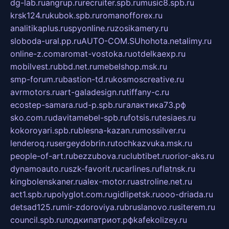
dg-lab.ru
angrup.ru
recruiter.spb.ru
music8.spb.ru
krsk124.ru
kubok.spb.ru
romanofforex.ru
analitikaplus.ru
spyonline.ru
zosikamery.ru
sloboda-ural.pp.ru
AUTO-COM.SU
hohota.net
alimy.ru
online-z.com
aromat-vostoka.ru
otdelkaexp.ru
mobilvest.ru
bbd.net.ru
mebelshop.msk.ru
smp-forum.ru
bastion-td.ru
kosmoscreative.ru
avrmotors.ru
art-galadesign.ru
tiffany-c.ru
ecostep-samara.ru
d-p.spb.ru
галактика73.рф
sko.com.ru
davitamebel-spb.ru
fotsis.ru
tesiaes.ru
kokoroyari.spb.ru
blesna-kazan.ru
mossilver.ru
lenderoq.ru
sergeydobrin.ru
tochkazvuka.msk.ru
people-of-art.ru
bezzubova.ru
clubtibet.ru
orior-aks.ru
dynamoauto.ru
szk-favorit.ru
carlines.ru
flatnsk.ru
kingbolenskaner.ru
alex-motor.ru
astroline.net.ru
act1.spb.ru
polyglot.com.ru
gidlipetsk.ru
ooo-driada.ru
detsad125.ru
mir-zdoroviya.ru
bruslanovo.ru
siterem.ru
council.spb.ru
лодкипатриот.рф
kafekolizey.ru