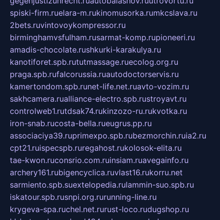
gegenjustizunrecht.ru
autobalashov.ru
utrovortu.ru
spiski-firm.ru
elara-m.ru
kinomusorka.ru
mkcslava.ru
2bets.ru
vintovoykompressor.ru
birminghamvsfulham.ru
sarmat-komp.ru
pioneeri.ru
amadis-chocolate.ru
shkurki-karakulya.ru
kanotiforet.spb.ru
tutmassage.ru
ecolog.org.ru
praga.spb.ru
falcorussia.ru
autodoctorservis.ru
kamertondom.spb.ru
net-life.net.ru
avto-vozim.ru
sakhcamera.ru
alliance-electro.spb.ru
stroyavt.ru
controlweb1.ru
tdsak74.ru
kinzozo-ru.ru
kvotka.ru
iron-snab.ru
costa-bella.ru
eugrus.pp.ru
associaciya39.ru
primexpo.spb.ru
bezmorchin.ru
ia2.ru
cpt21.ru
ispecspb.ru
regahost.ru
kolosok-elita.ru
tae-kwon.ru
consrio.com.ru
insiam.ru
avegainfo.ru
archery161.ru
bigencyclica.ru
vlast16.ru
korru.net
sarmiento.spb.su
extelopedia.ru
lammin-suo.spb.ru
iskatour.spb.ru
snpi.org.ru
running-line.ru
krygeva-spa.ru
chel.net.ru
rust-loco.ru
dugshop.ru