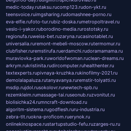
medic-today.ru
taksu.ru
comp123.ru
don-ykt.ru
teensvoice.ru
imgsharing.ru
domashnee-porno.ru
eva-elfie.ru
foto-tur.ru
biz-doska.ru
metropoltravel.ru
veslo-i-yakor.ru
borodino-media.ru
rostotsky.ru
regionufa.ru
weiss-bet.ru
zaryna.ru
casinotablet.ru
universalia.ru
remont-mebeli-moscow.ru
termomur.ru
clubfisher.ru
remstirufa.ru
erdamchi.ru
doramamama.ru
muraviovka-park.ru
worldofwoman.ru
clean-dreams.ru
arkrym.ru
kristinita.ru
dircomputer.ru
healthenter.ru
textexperts.ru
pivnaya-kruzhka.ru
kinofilmy-2021.ru
demolalapaluza.ru
tanyavanya.ru
remstir-tolyatti.ru
msdip.ru
jdol.ru
sokolovr.ru
newtech-spb.ru
rezemkleim.ru
massage-tai.ru
seonub.ru
zvonitut.ru
biolisichka24.ru
mncraft-download.ru
algoritm-sistema.ru
godflesh.ru
ru-industria.ru
zebra-tlt.ru
okna-proficom.ru
erynok.ru
onlinekinospace.ru
startupstudio-fefu.ru
zarges-ru.ru