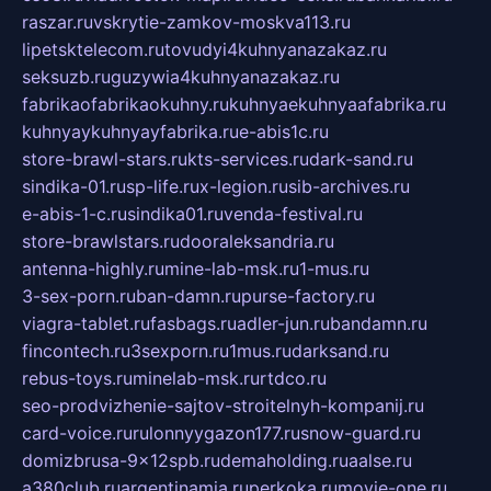
raszar.ru
vskrytie-zamkov-moskva113.ru
lipetsktelecom.ru
tovudyi4kuhnyanazakaz.ru
seksuzb.ru
guzywia4kuhnyanazakaz.ru
fabrikaofabrikaokuhny.ru
kuhnyaekuhnyaafabrika.ru
kuhnyaykuhnyayfabrika.ru
e-abis1c.ru
store-brawl-stars.ru
kts-services.ru
dark-sand.ru
sindika-01.ru
sp-life.ru
x-legion.ru
sib-archives.ru
e-abis-1-c.ru
sindika01.ru
venda-festival.ru
store-brawlstars.ru
dooraleksandria.ru
antenna-highly.ru
mine-lab-msk.ru
1-mus.ru
3-sex-porn.ru
ban-damn.ru
purse-factory.ru
viagra-tablet.ru
fasbags.ru
adler-jun.ru
bandamn.ru
fincontech.ru
3sexporn.ru
1mus.ru
darksand.ru
rebus-toys.ru
minelab-msk.ru
rtdco.ru
seo-prodvizhenie-sajtov-stroitelnyh-kompanij.ru
card-voice.ru
rulonnyygazon177.ru
snow-guard.ru
domizbrusa-9x12spb.ru
demaholding.ru
aalse.ru
a380club.ru
argentinamia.ru
perkoka.ru
movie-one.ru