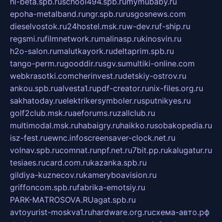
hl-beta.spb.ru
school494.spb.ru
mymubaby.ru
epoha-metalband.ru
ngr.spb.ru
rusgosnews.com
dieselvostok.ru
24hostel.msk.ru
w-dev.ru
f-ship.ru
regsmi.ru
filmnetwork.ru
malinasp.ru
kinosvin.ru
h2o-salon.ru
malutkayork.ru
deltaprim.spb.ru
tango-perm.ru
gooddir.ru
sgv.su
multiki-online.com
webkrasotki.com
cherinvest.ru
detskiy-ostrov.ru
ankou.spb.ru
alvesta1.ru
pdf-creator.ru
nix-files.org.ru
sakhatoday.ru
elektrikersymboler.ru
sputnikyes.ru
golf2club.msk.ru
aeforums.ru
zallclub.ru
multimodal.msk.ru
habaigry.ru
haikko.ru
sobakopedia.ru
isz-fest.ru
ewnc.info
screensaver-clock.net.ru
volnav.spb.ru
comnat.ru
npf.net.ru
7bit.pp.ru
kalugatur.ru
tesiaes.ru
card.com.ru
kazanka.spb.ru
gildiya-kuznecov.ru
kameryboavision.ru
griffoncom.spb.ru
fabrika-emotsiy.ru
PARK-MATROSOVA.RU
agat.spb.ru
avtoyurist-moskva1.ru
hardware.org.ru
схема-авто.рф