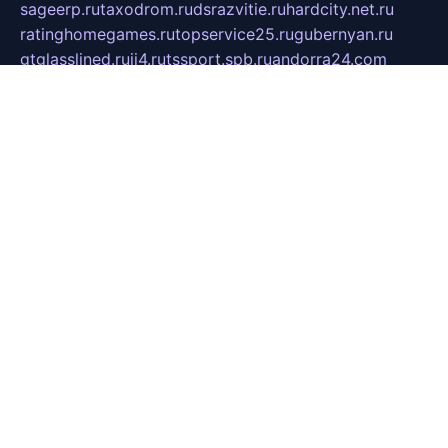
sageerp.ru
taxodrom.ru
dsrazvitie.ru
hardcity.net.ru
ratinghomegames.ru
topservice25.ru
gubernyan.ru
gtglasslined.ru
ii4.ru
tssport.spb.ru
andorra24.com
blackwallstreet.ru
oboimos.ru
optim-doors.com.ru
ikuch.ru
nycr.org.ru
npa21.ru
vremya-ch.spb.ru
desert000.ru
ivtorgi.ru
ifiori.ru
catalog-statei.ru
dcv.org.ru
spetsmaster174.ru
ipkameryhiseeu.ru
dum26.ru
ruspol.spb.ru
fr-opendp.ru
kam-solnyshko.ru
cheyenne-arapaho.ru
sevzapmetal.spb.ru
ted-lapidus.spb.ru
parasite-eliminator.ru
sigma-complete.ru
modernworld.ru
dama-moda.ru
eholot-group.ru
sk-nvkz.ru
DRONGOLD.RU
democratia2.ru
i-farmer.ru
mass-sport.org
jablonex.spb.ru
bookmess.ru
linkword.ru
refineua.com.ru
cs-spec.net.ru
altay-mebel.ru
DNK-THEATRE.RU
mechaniks.spb.ru
ipcamtechage.ru
skosta.ru
a-sun.ru
stroy-ldsp.ru
snowlands.org.ru
childrensshoes.ru
mrlizzy.ru
mebelsofiakrd.ru