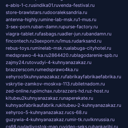
e-abis-1-c.ru
sindika01.ru
venda-festival.ru
store-brawlstars.ru
dooraleksandria.ru
antenna-highly.ru
mine-lab-msk.ru
1-mus.ru
3-sex-porn.ru
ban-damn.ru
purse-factory.ru
viagra-tablet.ru
fasbags.ru
adler-jun.ru
bandamn.ru
fincontech.ru
3sexporn.ru
1mus.ru
darksand.ru
rebus-toys.ru
minelab-msk.ru
alabuga-cityhotel.ru
medsprawo-4-ka.ru
2864420.ru
blagodarenie-spb.ru
zajmy24.ru
tovudyi-4-kuhnyanazakaz.ru
brazzerscom.ru
medsprawo4ka.ru
xehyroo5kuhnyanazakaz.ru
fabrikayfabrikaefabrika.ru
vskrytie-zamkov-moskva-113.ru
biletnadom.ru
zed-online.ru
pimchax.ru
brazzers-hd.ru
z-host.ru
kitubeu2kuhnyanazakaz.ru
naperekate.ru
kuhnyaofabrikaufabrik.ru
kitubeu-2-kuhnyanazakaz.ru
xehyroo-5-kuhnyanazakaz.ru
cs-68.ru
guzywia-4-kuhnyanazakaz.ru
mir-tk.ru
vlknrussia.ru
cs68.ru
vladivostok-map.ru
video-seks.ru
bankaribi.ru