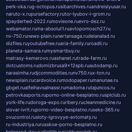
perk-oka.ru
g-octopus.ru
sibarchives.ru
andreislyusar.ru
naruto-x.ru
pursefactory.ru
tor-lyubov-i-grom.ru
spayderhed-2022.ru
movieone.ru
evro-dez.ru
webamator.ru
ma-absolut1.ru
avtopomosch27.ru
nv-750.ru
news-plain.ru
nertansaga.ru
delanalad.ru
dizfiles.ru
youtubefree.ru
aria-family.ru
roadli.ru
planeta-samara.ru
mysmartbuy.ru
matrasy-kemerovo.ru
ashanet.ru
trade-farm.ru
dotcustoms.ru
domizbrusa9x12spb.ru
autodamp.ru
narasimha.ru
djcommodities.ru
nv750.ru
x-ton.ru
newsplain.ru
cardvoice.ru
modopaper.ru
manunae.ru
gbget.ru
alfeihavsalnassr.ru
madoma.ru
tajuncos.ru
petrovkasports.ru
porno-online-besplatno.ru
splclub.ru
york-life.ru
doroga-expo.ru
ribery.ru
cleanmedicine.ru
slovar-ivrit.ru
porno-video-besplatno.ru
seks-365.ru
ovucontrol.ru
sloty-igrovyye-avtomaty.ru
ru-industriya.ru
russkoe-porno-besplatno.ru
belgorod-day.ru
digilith.ru
pichkurovlab.ru