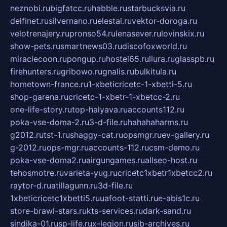
neznobi.ru
bigfatcc.ru
habble.ru
starbucksvia.ru
delfinet.ru
silvernano.ru
elestal.ru
vektor-doroga.ru
velotrenajery.ru
pronso54.ru
lenasever.ru
lovinskix.ru
show-pets.ru
smartnews03.ru
discofoxworld.ru
miraclecoon.ru
pongup.ru
hostel65.ru
liura.ru
glasspb.ru
firehunters.ru
gribowo.ru
gnalis.ru
bulkitula.ru
hometown-france.ru
1-xbeticricetc-1-xbetti-5.ru
shop-garena.ru
cricetc-1-xbetr-1-xbetcc-2.ru
one-life-story.ru
top-halyava.ru
accounts112.ru
poka-vse-doma-2.ru
3-d-file.ru
hahahaharms.ru
g2012.ru
tst-1.ru
shaggy-cat.ru
opsmgr.ru
ev-gallery.ru
g-2012.ru
ops-mgr.ru
accounts-112.ru
csm-demo.ru
poka-vse-doma2.ru
airgungames.ru
allseo-host.ru
tehosmotre.ru
varieta-yug.ru
cricetc1xbetr1xbetcc2.ru
raytor-d.ru
atillagunn.ru
3d-file.ru
1xbeticricetc1xbetti5.ru
uafoot-statti.ru
e-abis1c.ru
store-brawl-stars.ru
kts-services.ru
dark-sand.ru
sindika-01.ru
sp-life.ru
x-legion.ru
sib-archives.ru