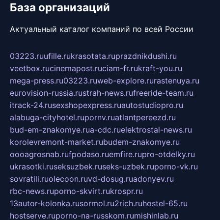
База организаций
Актуальный каталог компаний по всей России
03223.ru
ufille.ru
krasotata.ru
prazdnikdushi.ru
veetbox.ru
cinemapost.ru
ciam-fr.ru
kraft-you.ru
mega-press.ru
03223.ru
web-explore.ru
rastenuya.ru
eurovision-russia.ru
strah-news.ru
freeride-team.ru
itrack-24.ru
sexshopexpress.ru
autostudiopro.ru
alabuga-cityhotel.ru
pornv.ru
atlantpereezd.ru
bud-em-znakomye.ru
a-cdc.ru
elektrostal-news.ru
korolevremont-market.ru
budem-znakomye.ru
oooagrosnab.ru
fpodaso.ru
emfire.ru
pro-otdelky.ru
ukrasotki.ru
seksuzbek.ru
seks-uzbek.ru
porno-vk.ru
sovratili.ru
olecoon.ru
vd-dosug.ru
adonyev.ru
rbc-news.ru
porno-skvirt.ru
krospr.ru
13autor-kolonka.ru
sormol.ru
2rich.ru
hostel-65.ru
hostserve.ru
porno-na-russkom.ru
mishinlab.ru