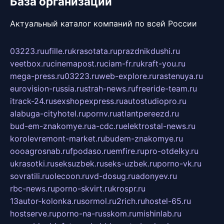
База организаций
Актуальный каталог компаний по всей России
03223.ru
ufille.ru
krasotata.ru
prazdnikdushi.ru
veetbox.ru
cinemapost.ru
ciam-fr.ru
kraft-you.ru
mega-press.ru
03223.ru
web-explore.ru
rastenuya.ru
eurovision-russia.ru
strah-news.ru
freeride-team.ru
itrack-24.ru
sexshopexpress.ru
autostudiopro.ru
alabuga-cityhotel.ru
pornv.ru
atlantpereezd.ru
bud-em-znakomye.ru
a-cdc.ru
elektrostal-news.ru
korolevremont-market.ru
budem-znakomye.ru
oooagrosnab.ru
fpodaso.ru
emfire.ru
pro-otdelky.ru
ukrasotki.ru
seksuzbek.ru
seks-uzbek.ru
porno-vk.ru
sovratili.ru
olecoon.ru
vd-dosug.ru
adonyev.ru
rbc-news.ru
porno-skvirt.ru
krospr.ru
13autor-kolonka.ru
sormol.ru
2rich.ru
hostel-65.ru
hostserve.ru
porno-na-russkom.ru
mishinlab.ru