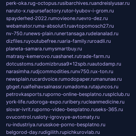
perk-oka.ru
g-octopus.ru
sibarchives.ru
andreislyusar.ru
naruto-x.ru
pursefactory.ru
tor-lyubov-i-grom.ru
spayderhed-2022.ru
movieone.ru
evro-dez.ru
webamator.ru
ma-absolut1.ru
avtopomosch27.ru
nv-750.ru
news-plain.ru
nertansaga.ru
delanalad.ru
dizfiles.ru
youtubefree.ru
aria-family.ru
roadli.ru
planeta-samara.ru
mysmartbuy.ru
matrasy-kemerovo.ru
ashanet.ru
trade-farm.ru
dotcustoms.ru
domizbrusa9x12spb.ru
autodamp.ru
narasimha.ru
djcommodities.ru
nv750.ru
x-ton.ru
newsplain.ru
cardvoice.ru
modopaper.ru
manunae.ru
gbget.ru
alfeihavsalnassr.ru
madoma.ru
tajuncos.ru
petrovkasports.ru
porno-online-besplatno.ru
splclub.ru
york-life.ru
doroga-expo.ru
ribery.ru
cleanmedicine.ru
slovar-ivrit.ru
porno-video-besplatno.ru
seks-365.ru
ovucontrol.ru
sloty-igrovyye-avtomaty.ru
ru-industriya.ru
russkoe-porno-besplatno.ru
belgorod-day.ru
digilith.ru
pichkurovlab.ru