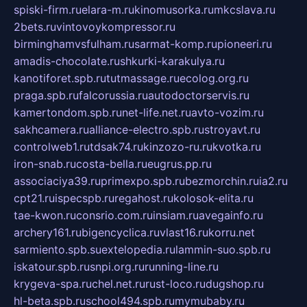
spiski-firm.ru
elara-m.ru
kinomusorka.ru
mkcslava.ru
2bets.ru
vintovoykompressor.ru
birminghamvsfulham.ru
sarmat-komp.ru
pioneeri.ru
amadis-chocolate.ru
shkurki-karakulya.ru
kanotiforet.spb.ru
tutmassage.ru
ecolog.org.ru
praga.spb.ru
falcorussia.ru
autodoctorservis.ru
kamertondom.spb.ru
net-life.net.ru
avto-vozim.ru
sakhcamera.ru
alliance-electro.spb.ru
stroyavt.ru
controlweb1.ru
tdsak74.ru
kinzozo-ru.ru
kvotka.ru
iron-snab.ru
costa-bella.ru
eugrus.pp.ru
associaciya39.ru
primexpo.spb.ru
bezmorchin.ru
ia2.ru
cpt21.ru
ispecspb.ru
regahost.ru
kolosok-elita.ru
tae-kwon.ru
consrio.com.ru
insiam.ru
avegainfo.ru
archery161.ru
bigencyclica.ru
vlast16.ru
korru.net
sarmiento.spb.su
extelopedia.ru
lammin-suo.spb.ru
iskatour.spb.ru
snpi.org.ru
running-line.ru
krygeva-spa.ru
chel.net.ru
rust-loco.ru
dugshop.ru
hl-beta.spb.ru
school494.spb.ru
mymubaby.ru