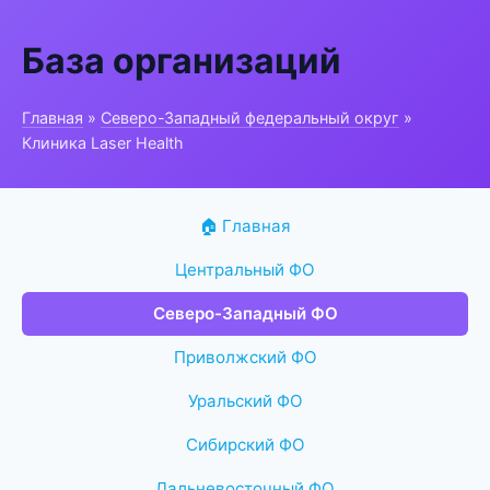
База организаций
Главная
»
Северо-Западный федеральный округ
»
Клиника Laser Health
🏠 Главная
Центральный ФО
Северо-Западный ФО
Приволжский ФО
Уральский ФО
Сибирский ФО
Дальневосточный ФО