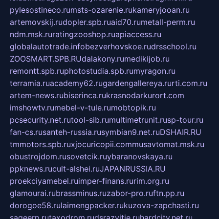
pylesostineco.ru
msts-ozarenie.ru
kameryjooan.ru
artemovskij.ru
dopler.spb.ru
aid70.ru
metall-perm.ru
ndm.msk.ru
ratingzooshop.ru
apiaccess.ru
globalautotrade.info
bezverhovskoe.ru
drsschool.ru
ZOOSMART.SPB.RU
dalakony.ru
medikijob.ru
remontt.spb.ru
photostudia.spb.ru
myragon.ru
terramia.ru
academy62.ru
gardengallereya.ru
rti.com.ru
artem-news.ru
biserinca.ru
krasnodarkurort.com
imshowtv.ru
mebel-v-tule.ru
mobtopik.ru
pcsecurity.net.ru
tool-sib.ru
multimetrunit.ru
sp-tour.ru
fan-cs.ru
santeh-russia.ru
symbian9.net.ru
DSHAIR.RU
tmmotors.spb.ru
xjocuricopii.com
musavtomat.msk.ru
obustrojdom.ru
sovetcik.ru
ybaranovskaya.ru
ppknews.ru
cult-alshei.ru
JAPANRUSSIA.RU
proekciyamebel.ru
imper-finans.ru
rim.org.ru
glamourai.ru
brassminus.ru
zabor-pro.ru
ftn.pp.ru
dorogoe58.ru
laimengpacker.ru
kuzova-zapchasti.ru
sageerp.ru
taxodrom.ru
dsrazvitie.ru
hardcity.net.ru