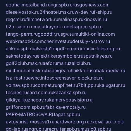
epoha-metalband.ru
ngr.spb.ru
rusgosnews.com
dieselvostok.ru
24hostel.msk.ru
w-dev.ru
f-ship.ru
regsmi.ru
filmnetwork.ru
malinasp.ru
kinosvin.ru
h2o-salon.ru
malutkayork.ru
deltaprim.spb.ru
tango-perm.ru
gooddir.ru
sgv.su
multiki-online.com
webkrasotki.com
cherinvest.ru
detskiy-ostrov.ru
ankou.spb.ru
alvesta1.ru
pdf-creator.ru
nix-files.org.ru
sakhatoday.ru
elektrikersymboler.ru
sputnikyes.ru
golf2club.msk.ru
aeforums.ru
zallclub.ru
multimodal.msk.ru
habaigry.ru
haikko.ru
sobakopedia.ru
isz-fest.ru
ewnc.info
screensaver-clock.net.ru
volnav.spb.ru
comnat.ru
npf.net.ru
7bit.pp.ru
kalugatur.ru
tesiaes.ru
card.com.ru
kazanka.spb.ru
gildiya-kuznecov.ru
kameryboavision.ru
griffoncom.spb.ru
fabrika-emotsiy.ru
PARK-MATROSOVA.RU
agat.spb.ru
avtoyurist-moskva1.ru
hardware.org.ru
схема-авто.рф
dg-lab.ru
angrup.ru
recruiter.spb.ru
music8.spb.ru