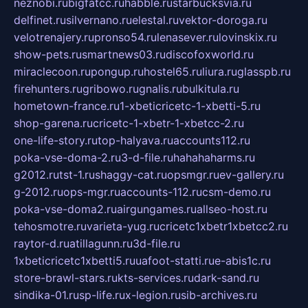
neznobi.ru
bigfatcc.ru
habble.ru
starbucksvia.ru
delfinet.ru
silvernano.ru
elestal.ru
vektor-doroga.ru
velotrenajery.ru
pronso54.ru
lenasever.ru
lovinskix.ru
show-pets.ru
smartnews03.ru
discofoxworld.ru
miraclecoon.ru
pongup.ru
hostel65.ru
liura.ru
glasspb.ru
firehunters.ru
gribowo.ru
gnalis.ru
bulkitula.ru
hometown-france.ru
1-xbeticricetc-1-xbetti-5.ru
shop-garena.ru
cricetc-1-xbetr-1-xbetcc-2.ru
one-life-story.ru
top-halyava.ru
accounts112.ru
poka-vse-doma-2.ru
3-d-file.ru
hahahaharms.ru
g2012.ru
tst-1.ru
shaggy-cat.ru
opsmgr.ru
ev-gallery.ru
g-2012.ru
ops-mgr.ru
accounts-112.ru
csm-demo.ru
poka-vse-doma2.ru
airgungames.ru
allseo-host.ru
tehosmotre.ru
varieta-yug.ru
cricetc1xbetr1xbetcc2.ru
raytor-d.ru
atillagunn.ru
3d-file.ru
1xbeticricetc1xbetti5.ru
uafoot-statti.ru
e-abis1c.ru
store-brawl-stars.ru
kts-services.ru
dark-sand.ru
sindika-01.ru
sp-life.ru
x-legion.ru
sib-archives.ru