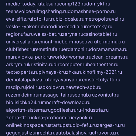
medic-today.ru
taksu.ru
comp123.ru
don-ykt.ru
teensvoice.ru
imgsharing.ru
domashnee-porno.ru
eva-elfie.ru
foto-tur.ru
biz-doska.ru
metropoltravel.ru
veslo-i-yakor.ru
borodino-media.ru
rostotsky.ru
regionufa.ru
weiss-bet.ru
zaryna.ru
casinotablet.ru
universalia.ru
remont-mebeli-moscow.ru
termomur.ru
clubfisher.ru
remstirufa.ru
erdamchi.ru
doramamama.ru
muraviovka-park.ru
worldofwoman.ru
clean-dreams.ru
arkrym.ru
kristinita.ru
dircomputer.ru
healthenter.ru
textexperts.ru
pivnaya-kruzhka.ru
kinofilmy-2021.ru
demolalapaluza.ru
tanyavanya.ru
remstir-tolyatti.ru
msdip.ru
jdol.ru
sokolovr.ru
newtech-spb.ru
rezemkleim.ru
massage-tai.ru
seonub.ru
zvonitut.ru
biolisichka24.ru
mncraft-download.ru
algoritm-sistema.ru
godflesh.ru
ru-industria.ru
zebra-tlt.ru
okna-proficom.ru
erynok.ru
onlinekinospace.ru
startupstudio-fefu.ru
zarges-ru.ru
gegenjustizunrecht.ru
autobalashov.ru
utrovortu.ru