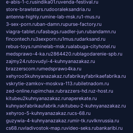
e-abis-1-c.ru
sindika01.ru
venda-festival.ru
store-brawlstars.ru
dooraleksandria.ru
antenna-highly.ru
mine-lab-msk.ru
1-mus.ru
3-sex-porn.ru
ban-damn.ru
purse-factory.ru
viagra-tablet.ru
fasbags.ru
adler-jun.ru
bandamn.ru
fincontech.ru
3sexporn.ru
1mus.ru
darksand.ru
rebus-toys.ru
minelab-msk.ru
alabuga-cityhotel.ru
medsprawo-4-ka.ru
2864420.ru
blagodarenie-spb.ru
zajmy24.ru
tovudyi-4-kuhnyanazakaz.ru
brazzerscom.ru
medsprawo4ka.ru
xehyroo5kuhnyanazakaz.ru
fabrikayfabrikaefabrika.ru
vskrytie-zamkov-moskva-113.ru
biletnadom.ru
zed-online.ru
pimchax.ru
brazzers-hd.ru
z-host.ru
kitubeu2kuhnyanazakaz.ru
naperekate.ru
kuhnyaofabrikaufabrik.ru
kitubeu-2-kuhnyanazakaz.ru
xehyroo-5-kuhnyanazakaz.ru
cs-68.ru
guzywia-4-kuhnyanazakaz.ru
mir-tk.ru
vlknrussia.ru
cs68.ru
vladivostok-map.ru
video-seks.ru
bankaribi.ru