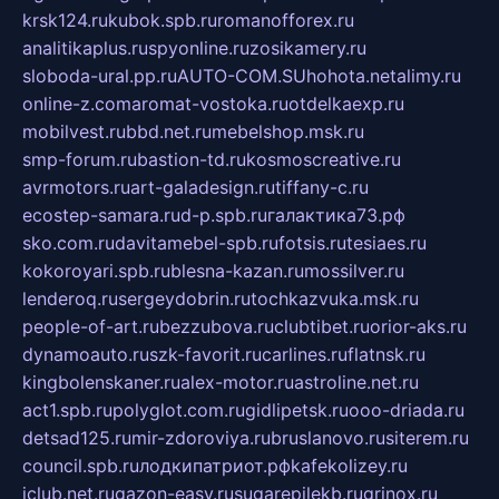
krsk124.ru
kubok.spb.ru
romanofforex.ru
analitikaplus.ru
spyonline.ru
zosikamery.ru
sloboda-ural.pp.ru
AUTO-COM.SU
hohota.net
alimy.ru
online-z.com
aromat-vostoka.ru
otdelkaexp.ru
mobilvest.ru
bbd.net.ru
mebelshop.msk.ru
smp-forum.ru
bastion-td.ru
kosmoscreative.ru
avrmotors.ru
art-galadesign.ru
tiffany-c.ru
ecostep-samara.ru
d-p.spb.ru
галактика73.рф
sko.com.ru
davitamebel-spb.ru
fotsis.ru
tesiaes.ru
kokoroyari.spb.ru
blesna-kazan.ru
mossilver.ru
lenderoq.ru
sergeydobrin.ru
tochkazvuka.msk.ru
people-of-art.ru
bezzubova.ru
clubtibet.ru
orior-aks.ru
dynamoauto.ru
szk-favorit.ru
carlines.ru
flatnsk.ru
kingbolenskaner.ru
alex-motor.ru
astroline.net.ru
act1.spb.ru
polyglot.com.ru
gidlipetsk.ru
ooo-driada.ru
detsad125.ru
mir-zdoroviya.ru
bruslanovo.ru
siterem.ru
council.spb.ru
лодкипатриот.рф
kafekolizey.ru
iclub.net.ru
gazon-easy.ru
sugarepilekb.ru
grinox.ru