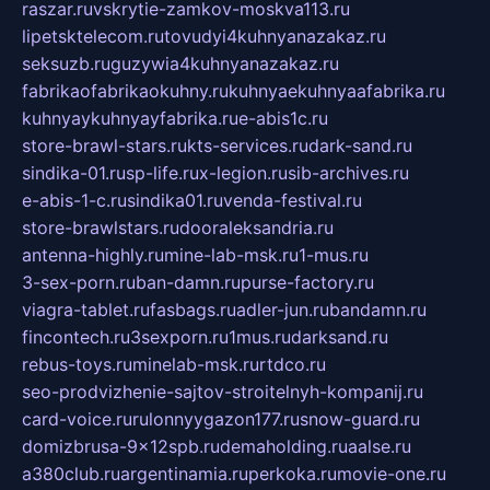
raszar.ru
vskrytie-zamkov-moskva113.ru
lipetsktelecom.ru
tovudyi4kuhnyanazakaz.ru
seksuzb.ru
guzywia4kuhnyanazakaz.ru
fabrikaofabrikaokuhny.ru
kuhnyaekuhnyaafabrika.ru
kuhnyaykuhnyayfabrika.ru
e-abis1c.ru
store-brawl-stars.ru
kts-services.ru
dark-sand.ru
sindika-01.ru
sp-life.ru
x-legion.ru
sib-archives.ru
e-abis-1-c.ru
sindika01.ru
venda-festival.ru
store-brawlstars.ru
dooraleksandria.ru
antenna-highly.ru
mine-lab-msk.ru
1-mus.ru
3-sex-porn.ru
ban-damn.ru
purse-factory.ru
viagra-tablet.ru
fasbags.ru
adler-jun.ru
bandamn.ru
fincontech.ru
3sexporn.ru
1mus.ru
darksand.ru
rebus-toys.ru
minelab-msk.ru
rtdco.ru
seo-prodvizhenie-sajtov-stroitelnyh-kompanij.ru
card-voice.ru
rulonnyygazon177.ru
snow-guard.ru
domizbrusa-9x12spb.ru
demaholding.ru
aalse.ru
a380club.ru
argentinamia.ru
perkoka.ru
movie-one.ru