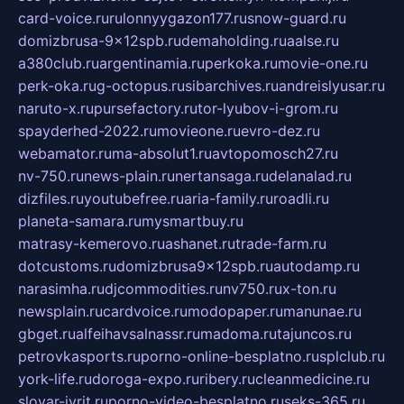
card-voice.ru
rulonnyygazon177.ru
snow-guard.ru
domizbrusa-9x12spb.ru
demaholding.ru
aalse.ru
a380club.ru
argentinamia.ru
perkoka.ru
movie-one.ru
perk-oka.ru
g-octopus.ru
sibarchives.ru
andreislyusar.ru
naruto-x.ru
pursefactory.ru
tor-lyubov-i-grom.ru
spayderhed-2022.ru
movieone.ru
evro-dez.ru
webamator.ru
ma-absolut1.ru
avtopomosch27.ru
nv-750.ru
news-plain.ru
nertansaga.ru
delanalad.ru
dizfiles.ru
youtubefree.ru
aria-family.ru
roadli.ru
planeta-samara.ru
mysmartbuy.ru
matrasy-kemerovo.ru
ashanet.ru
trade-farm.ru
dotcustoms.ru
domizbrusa9x12spb.ru
autodamp.ru
narasimha.ru
djcommodities.ru
nv750.ru
x-ton.ru
newsplain.ru
cardvoice.ru
modopaper.ru
manunae.ru
gbget.ru
alfeihavsalnassr.ru
madoma.ru
tajuncos.ru
petrovkasports.ru
porno-online-besplatno.ru
splclub.ru
york-life.ru
doroga-expo.ru
ribery.ru
cleanmedicine.ru
slovar-ivrit.ru
porno-video-besplatno.ru
seks-365.ru