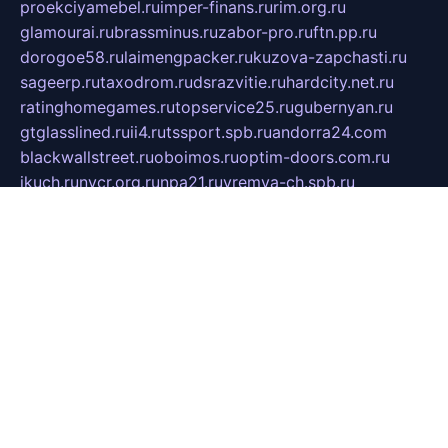
proekciyamebel.ru
imper-finans.ru
rim.org.ru
glamourai.ru
brassminus.ru
zabor-pro.ru
ftn.pp.ru
dorogoe58.ru
laimengpacker.ru
kuzova-zapchasti.ru
sageerp.ru
taxodrom.ru
dsrazvitie.ru
hardcity.net.ru
ratinghomegames.ru
topservice25.ru
gubernyan.ru
gtglasslined.ru
ii4.ru
tssport.spb.ru
andorra24.com
blackwallstreet.ru
oboimos.ru
optim-doors.com.ru
ikuch.ru
nycr.org.ru
npa21.ru
vremya-ch.spb.ru
desert000.ru
ivtorgi.ru
ifiori.ru
catalog-statei.ru
dcv.org.ru
spetsmaster174.ru
ipkameryhiseeu.ru
dum26.ru
ruspol.spb.ru
fr-opendp.ru
kam-solnyshko.ru
cheyenne-arapaho.ru
sevzapmetal.spb.ru
ted-lapidus.spb.ru
parasite-eliminator.ru
sigma-complete.ru
modernworld.ru
dama-moda.ru
eholot-group.ru
sk-nvkz.ru
DRONGOLD.RU
democratia2.ru
i-farmer.ru
mass-sport.org
jablonex.spb.ru
bookmess.ru
linkword.ru
refineua.com.ru
cs-spec.net.ru
altay-mebel.ru