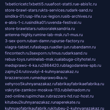
1xbeticricetc1xbetti5.ru
uafoot-statti.ru
e-abis1c.ru
store-brawl-stars.ru
kts-services.ru
dark-sand.ru
sindika-01.ru
sp-life.ru
x-legion.ru
sib-archives.ru
e-abis-1-c.ru
sindika01.ru
venda-festival.ru
store-brawlstars.ru
dooraleksandria.ru
antenna-highly.ru
mine-lab-msk.ru
1-mus.ru
3-sex-porn.ru
ban-damn.ru
purse-factory.ru
viagra-tablet.ru
fasbags.ru
adler-jun.ru
bandamn.ru
fincontech.ru
3sexporn.ru
1mus.ru
darksand.ru
rebus-toys.ru
minelab-msk.ru
alabuga-cityhotel.ru
medsprawo-4-ka.ru
2864420.ru
blagodarenie-spb.ru
zajmy24.ru
tovudyi-4-kuhnyanazakaz.ru
brazzerscom.ru
medsprawo4ka.ru
xehyroo5kuhnyanazakaz.ru
fabrikayfabrikaefabrika.ru
vskrytie-zamkov-moskva-113.ru
biletnadom.ru
zed-online.ru
pimchax.ru
brazzers-hd.ru
z-host.ru
kitubeu2kuhnyanazakaz.ru
naperekate.ru
kuhnyaofabrikaufabrik.ru
kitubeu-2-kuhnyanazakaz.ru