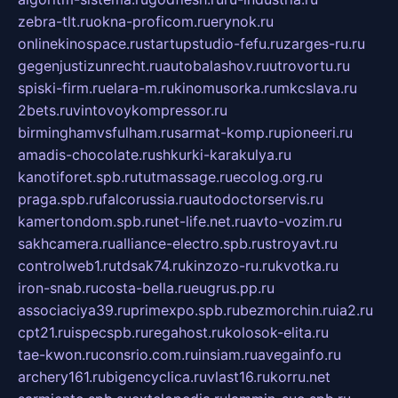
zebra-tlt.ru
okna-proficom.ru
erynok.ru
onlinekinospace.ru
startupstudio-fefu.ru
zarges-ru.ru
gegenjustizunrecht.ru
autobalashov.ru
utrovortu.ru
spiski-firm.ru
elara-m.ru
kinomusorka.ru
mkcslava.ru
2bets.ru
vintovoykompressor.ru
birminghamvsfulham.ru
sarmat-komp.ru
pioneeri.ru
amadis-chocolate.ru
shkurki-karakulya.ru
kanotiforet.spb.ru
tutmassage.ru
ecolog.org.ru
praga.spb.ru
falcorussia.ru
autodoctorservis.ru
kamertondom.spb.ru
net-life.net.ru
avto-vozim.ru
sakhcamera.ru
alliance-electro.spb.ru
stroyavt.ru
controlweb1.ru
tdsak74.ru
kinzozo-ru.ru
kvotka.ru
iron-snab.ru
costa-bella.ru
eugrus.pp.ru
associaciya39.ru
primexpo.spb.ru
bezmorchin.ru
ia2.ru
cpt21.ru
ispecspb.ru
regahost.ru
kolosok-elita.ru
tae-kwon.ru
consrio.com.ru
insiam.ru
avegainfo.ru
archery161.ru
bigencyclica.ru
vlast16.ru
korru.net