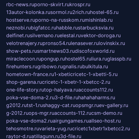
rbc-news.ru
porno-skvirt.ru
krospr.ru
13autor-kolonka.ru
sormol.ru
2rich.ru
hostel-65.ru
hostserve.ru
porno-na-russkom.ru
mishinlab.ru
neznobi.ru
bigfatcc.ru
habble.ru
starbucksvia.ru
delfinet.ru
silvernano.ru
elestal.ru
vektor-doroga.ru
velotrenajery.ru
pronso54.ru
lenasever.ru
lovinskix.ru
show-pets.ru
smartnews03.ru
discofoxworld.ru
miraclecoon.ru
pongup.ru
hostel65.ru
liura.ru
glasspb.ru
firehunters.ru
gribowo.ru
gnalis.ru
bulkitula.ru
hometown-france.ru
1-xbeticricetc-1-xbetti-5.ru
shop-garena.ru
cricetc-1-xbetr-1-xbetcc-2.ru
one-life-story.ru
top-halyava.ru
accounts112.ru
poka-vse-doma-2.ru
3-d-file.ru
hahahaharms.ru
g2012.ru
tst-1.ru
shaggy-cat.ru
opsmgr.ru
ev-gallery.ru
g-2012.ru
ops-mgr.ru
accounts-112.ru
csm-demo.ru
poka-vse-doma2.ru
airgungames.ru
allseo-host.ru
tehosmotre.ru
varieta-yug.ru
cricetc1xbetr1xbetcc2.ru
raytor-d.ru
atillagunn.ru
3d-file.ru