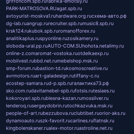
griffoncom.spb.ru
fabrika-emotsiy.ru
PARK-MATROSOVA.RU
agat.spb.ru
avtoyurist-moskva1.ru
hardware.org.ru
схема-авто.рф
dg-lab.ru
angrup.ru
recruiter.spb.ru
music8.spb.ru
krsk124.ru
kubok.spb.ru
romanofforex.ru
analitikaplus.ru
spyonline.ru
zosikamery.ru
sloboda-ural.pp.ru
AUTO-COM.SU
hohota.net
alimy.ru
online-z.com
aromat-vostoka.ru
otdelkaexp.ru
mobilvest.ru
bbd.net.ru
mebelshop.msk.ru
smp-forum.ru
bastion-td.ru
kosmoscreative.ru
avrmotors.ru
art-galadesign.ru
tiffany-c.ru
ecostep-samara.ru
d-p.spb.ru
галактика73.рф
sko.com.ru
davitamebel-spb.ru
fotsis.ru
tesiaes.ru
kokoroyari.spb.ru
blesna-kazan.ru
mossilver.ru
lenderoq.ru
sergeydobrin.ru
tochkazvuka.msk.ru
people-of-art.ru
bezzubova.ru
clubtibet.ru
orior-aks.ru
dynamoauto.ru
szk-favorit.ru
carlines.ru
flatnsk.ru
kingbolenskaner.ru
alex-motor.ru
astroline.net.ru