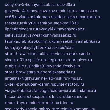
xehyroo-5-kuhnyanazakaz.ru
cs-68.ru
guzywia-4-kuhnyanazakaz.ru
mir-tk.ru
vlknrussia.ru
cs68.ru
vladivostok-map.ru
video-seks.ru
bankaribi.ru
raszar.ru
vskrytie-zamkov-moskva113.ru
lipetsktelecom.ru
tovudyi4kuhnyanazakaz.ru
seksuzb.ru
guzywia4kuhnyanazakaz.ru
fabrikaofabrikaokuhny.ru
kuhnyaekuhnyaafabrika.ru
kuhnyaykuhnyayfabrika.ru
e-abis1c.ru
store-brawl-stars.ru
kts-services.ru
dark-sand.ru
sindika-01.ru
sp-life.ru
x-legion.ru
sib-archives.ru
e-abis-1-c.ru
sindika01.ru
venda-festival.ru
store-brawlstars.ru
dooraleksandria.ru
antenna-highly.ru
mine-lab-msk.ru
1-mus.ru
3-sex-porn.ru
ban-damn.ru
purse-factory.ru
viagra-tablet.ru
fasbags.ru
adler-jun.ru
bandamn.ru
fincontech.ru
3sexporn.ru
1mus.ru
darksand.ru
rebus-toys.ru
minelab-msk.ru
rtdco.ru
seo-prodvizhenie-sajtov-stroitelnyh-kompanij.ru