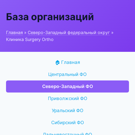
База организаций
Главная
»
Северо-Западный федеральный округ
»
Клиника Surgery Ortho
🏠 Главная
Центральный ФО
Северо-Западный ФО
Приволжский ФО
Уральский ФО
Сибирский ФО
Дальневосточный ФО