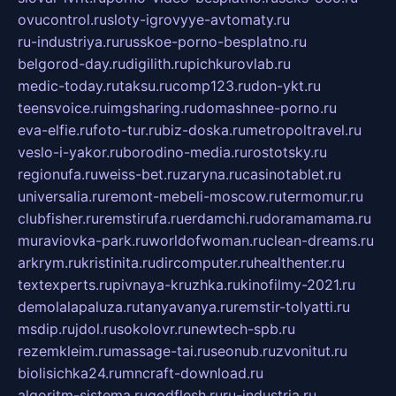
ovucontrol.ru
sloty-igrovyye-avtomaty.ru
ru-industriya.ru
russkoe-porno-besplatno.ru
belgorod-day.ru
digilith.ru
pichkurovlab.ru
medic-today.ru
taksu.ru
comp123.ru
don-ykt.ru
teensvoice.ru
imgsharing.ru
domashnee-porno.ru
eva-elfie.ru
foto-tur.ru
biz-doska.ru
metropoltravel.ru
veslo-i-yakor.ru
borodino-media.ru
rostotsky.ru
regionufa.ru
weiss-bet.ru
zaryna.ru
casinotablet.ru
universalia.ru
remont-mebeli-moscow.ru
termomur.ru
clubfisher.ru
remstirufa.ru
erdamchi.ru
doramamama.ru
muraviovka-park.ru
worldofwoman.ru
clean-dreams.ru
arkrym.ru
kristinita.ru
dircomputer.ru
healthenter.ru
textexperts.ru
pivnaya-kruzhka.ru
kinofilmy-2021.ru
demolalapaluza.ru
tanyavanya.ru
remstir-tolyatti.ru
msdip.ru
jdol.ru
sokolovr.ru
newtech-spb.ru
rezemkleim.ru
massage-tai.ru
seonub.ru
zvonitut.ru
biolisichka24.ru
mncraft-download.ru
algoritm-sistema.ru
godflesh.ru
ru-industria.ru