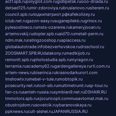
act1.spb.ru
polyglot.com.ru
gidlipetsk.ru
ooo-driada.ru
detsad125.ru
mir-zdoroviya.ru
bruslanovo.ru
siterem.ru
council.spb.ru
лодкипатриот.рф
kafekolizey.ru
iclub.net.ru
gazon-easy.ru
sugarepilekb.ru
grinox.ru
pylesostineco.ru
msts-ozarenie.ru
kameryjooan.ru
artemovskij.ru
dopler.spb.ru
aid70.ru
metall-perm.ru
ndm.msk.ru
ratingzooshop.ru
apiaccess.ru
globalautotrade.info
bezverhovskoe.ru
drsschool.ru
ZOOSMART.SPB.RU
dalakony.ru
medikijob.ru
remontt.spb.ru
photostudia.spb.ru
myragon.ru
terramia.ru
academy62.ru
gardengallereya.ru
rti.com.ru
artem-news.ru
biserinca.ru
krasnodarkurort.com
imshowtv.ru
mebel-v-tule.ru
mobtopik.ru
pcsecurity.net.ru
tool-sib.ru
multimetrunit.ru
sp-tour.ru
fan-cs.ru
santeh-russia.ru
symbian9.net.ru
DSHAIR.RU
tmmotors.spb.ru
xjocuricopii.com
musavtomat.msk.ru
obustrojdom.ru
sovetcik.ru
ybaranovskaya.ru
ppknews.ru
cult-alshei.ru
JAPANRUSSIA.RU