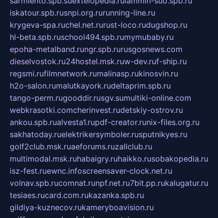
sarmiento.spb.su
extelopedia.ru
lammin-suo.spb.ru
iskatour.spb.ru
snpi.org.ru
running-line.ru
krygeva-spa.ru
chel.net.ru
rust-loco.ru
dugshop.ru
hl-beta.spb.ru
school494.spb.ru
mymubaby.ru
epoha-metalband.ru
ngr.spb.ru
rusgosnews.com
dieselvostok.ru
24hostel.msk.ru
w-dev.ru
f-ship.ru
regsmi.ru
filmnetwork.ru
malinasp.ru
kinosvin.ru
h2o-salon.ru
malutkayork.ru
deltaprim.spb.ru
tango-perm.ru
gooddir.ru
sgv.su
multiki-online.com
webkrasotki.com
cherinvest.ru
detskiy-ostrov.ru
ankou.spb.ru
alvesta1.ru
pdf-creator.ru
nix-files.org.ru
sakhatoday.ru
elektrikersymboler.ru
sputnikyes.ru
golf2club.msk.ru
aeforums.ru
zallclub.ru
multimodal.msk.ru
habaigry.ru
haikko.ru
sobakopedia.ru
isz-fest.ru
ewnc.info
screensaver-clock.net.ru
volnav.spb.ru
comnat.ru
npf.net.ru
7bit.pp.ru
kalugatur.ru
tesiaes.ru
card.com.ru
kazanka.spb.ru
gildiya-kuznecov.ru
kameryboavision.ru