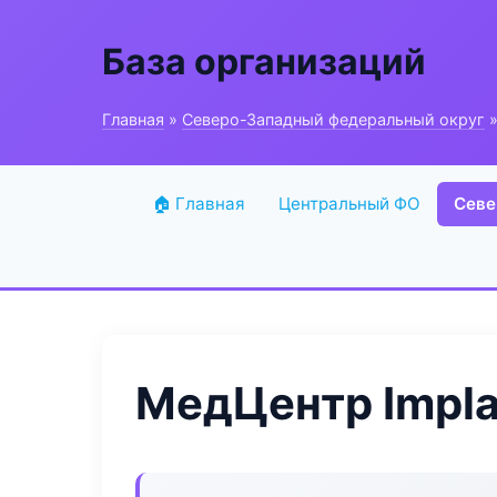
База организаций
Главная
»
Северо-Западный федеральный округ
»
🏠 Главная
Центральный ФО
Севе
МедЦентр Impla