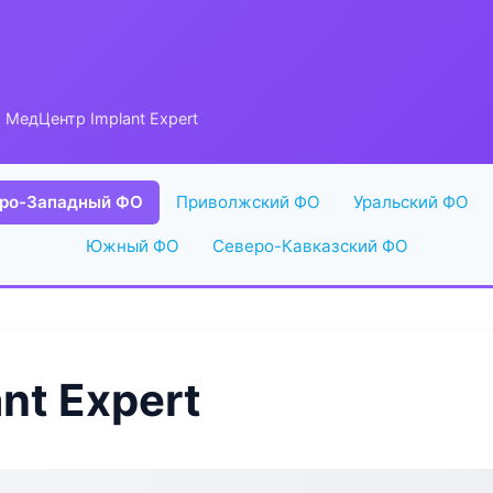
 МедЦентр Implant Expert
ро-Западный ФО
Приволжский ФО
Уральский ФО
Южный ФО
Северо-Кавказский ФО
nt Expert