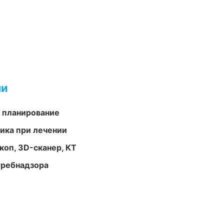
ми
 планирование
тика при лечении
оп, 3D-сканер, КТ
требнадзора