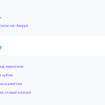
ь
ольск-на-Амуре
г
под наркозом
я зубов
а и рентген
ая стоматология