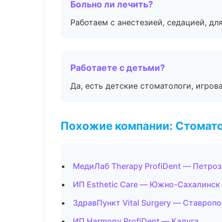
Больно ли лечить?
Работаем с анестезией, седацией, дл
Работаете с детьми?
Да, есть детские стоматологи, игрова
Похожие компании: Стомато
МедиЛаб Therapy ProfiDent — Петро
ИП Esthetic Care — Южно-Сахалинск
ЗдравПункт Vital Surgery — Ставроп
ИП Harmony ProfiDent — Калуга