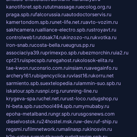
kanotiforet.spb.ru
tutmassage.ru
ecolog.org.ru
praga.spb.ru
falcorussia.ru
autodoctorservis.ru
kamertondom.spb.ru
net-life.net.ru
avto-vozim.ru
sakhcamera.ru
alliance-electro.spb.ru
stroyavt.ru
controlweb1.ru
tdsak74.ru
kinzozo-ru.ru
kvotka.ru
iron-snab.ru
costa-bella.ru
eugrus.pp.ru
associaciya39.ru
primexpo.spb.ru
bezmorchin.ru
ia2.ru
cpt21.ru
ispecspb.ru
regahost.ru
kolosok-elita.ru
tae-kwon.ru
consrio.com.ru
insiam.ru
avegainfo.ru
archery161.ru
bigencyclica.ru
vlast16.ru
korru.net
sarmiento.spb.su
extelopedia.ru
lammin-suo.spb.ru
iskatour.spb.ru
snpi.org.ru
running-line.ru
krygeva-spa.ru
chel.net.ru
rust-loco.ru
dugshop.ru
hl-beta.spb.ru
school494.spb.ru
mymubaby.ru
epoha-metalband.ru
ngr.spb.ru
rusgosnews.com
dieselvostok.ru
24hostel.msk.ru
w-dev.ru
f-ship.ru
regsmi.ru
filmnetwork.ru
malinasp.ru
kinosvin.ru
h2o-salon.ru
malutkayork.ru
deltaprim.spb.ru