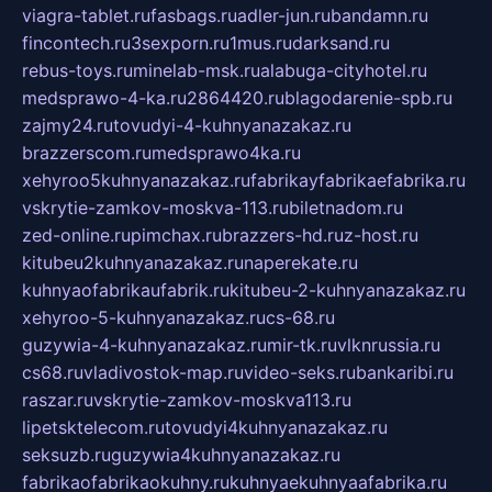
viagra-tablet.ru
fasbags.ru
adler-jun.ru
bandamn.ru
fincontech.ru
3sexporn.ru
1mus.ru
darksand.ru
rebus-toys.ru
minelab-msk.ru
alabuga-cityhotel.ru
medsprawo-4-ka.ru
2864420.ru
blagodarenie-spb.ru
zajmy24.ru
tovudyi-4-kuhnyanazakaz.ru
brazzerscom.ru
medsprawo4ka.ru
xehyroo5kuhnyanazakaz.ru
fabrikayfabrikaefabrika.ru
vskrytie-zamkov-moskva-113.ru
biletnadom.ru
zed-online.ru
pimchax.ru
brazzers-hd.ru
z-host.ru
kitubeu2kuhnyanazakaz.ru
naperekate.ru
kuhnyaofabrikaufabrik.ru
kitubeu-2-kuhnyanazakaz.ru
xehyroo-5-kuhnyanazakaz.ru
cs-68.ru
guzywia-4-kuhnyanazakaz.ru
mir-tk.ru
vlknrussia.ru
cs68.ru
vladivostok-map.ru
video-seks.ru
bankaribi.ru
raszar.ru
vskrytie-zamkov-moskva113.ru
lipetsktelecom.ru
tovudyi4kuhnyanazakaz.ru
seksuzb.ru
guzywia4kuhnyanazakaz.ru
fabrikaofabrikaokuhny.ru
kuhnyaekuhnyaafabrika.ru