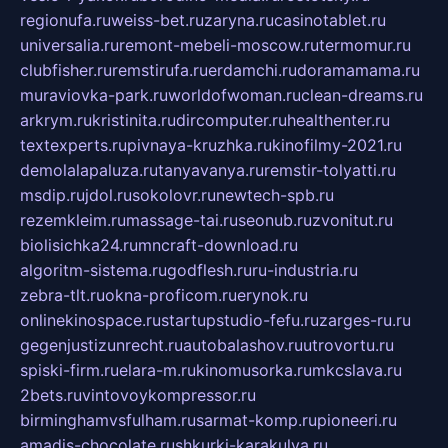
regionufa.ru
weiss-bet.ru
zaryna.ru
casinotablet.ru
universalia.ru
remont-mebeli-moscow.ru
termomur.ru
clubfisher.ru
remstirufa.ru
erdamchi.ru
doramamama.ru
muraviovka-park.ru
worldofwoman.ru
clean-dreams.ru
arkrym.ru
kristinita.ru
dircomputer.ru
healthenter.ru
textexperts.ru
pivnaya-kruzhka.ru
kinofilmy-2021.ru
demolalapaluza.ru
tanyavanya.ru
remstir-tolyatti.ru
msdip.ru
jdol.ru
sokolovr.ru
newtech-spb.ru
rezemkleim.ru
massage-tai.ru
seonub.ru
zvonitut.ru
biolisichka24.ru
mncraft-download.ru
algoritm-sistema.ru
godflesh.ru
ru-industria.ru
zebra-tlt.ru
okna-proficom.ru
erynok.ru
onlinekinospace.ru
startupstudio-fefu.ru
zarges-ru.ru
gegenjustizunrecht.ru
autobalashov.ru
utrovortu.ru
spiski-firm.ru
elara-m.ru
kinomusorka.ru
mkcslava.ru
2bets.ru
vintovoykompressor.ru
birminghamvsfulham.ru
sarmat-komp.ru
pioneeri.ru
amadis-chocolate.ru
shkurki-karakulya.ru