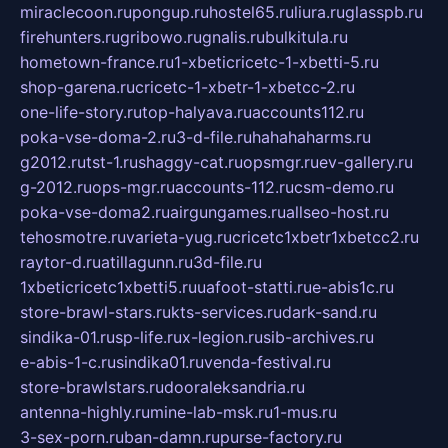
miraclecoon.ru
pongup.ru
hostel65.ru
liura.ru
glasspb.ru
firehunters.ru
gribowo.ru
gnalis.ru
bulkitula.ru
hometown-france.ru
1-xbeticricetc-1-xbetti-5.ru
shop-garena.ru
cricetc-1-xbetr-1-xbetcc-2.ru
one-life-story.ru
top-halyava.ru
accounts112.ru
poka-vse-doma-2.ru
3-d-file.ru
hahahaharms.ru
g2012.ru
tst-1.ru
shaggy-cat.ru
opsmgr.ru
ev-gallery.ru
g-2012.ru
ops-mgr.ru
accounts-112.ru
csm-demo.ru
poka-vse-doma2.ru
airgungames.ru
allseo-host.ru
tehosmotre.ru
varieta-yug.ru
cricetc1xbetr1xbetcc2.ru
raytor-d.ru
atillagunn.ru
3d-file.ru
1xbeticricetc1xbetti5.ru
uafoot-statti.ru
e-abis1c.ru
store-brawl-stars.ru
kts-services.ru
dark-sand.ru
sindika-01.ru
sp-life.ru
x-legion.ru
sib-archives.ru
e-abis-1-c.ru
sindika01.ru
venda-festival.ru
store-brawlstars.ru
dooraleksandria.ru
antenna-highly.ru
mine-lab-msk.ru
1-mus.ru
3-sex-porn.ru
ban-damn.ru
purse-factory.ru