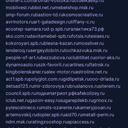
online-z.com
aromat-vostoka.ru
otdelkaexp.ru
mobilvest.ru
bbd.net.ru
mebelshop.msk.ru
smp-forum.ru
bastion-td.ru
kosmoscreative.ru
avrmotors.ru
art-galadesign.ru
tiffany-c.ru
ecostep-samara.ru
d-p.spb.ru
галактика73.рф
sko.com.ru
davitamebel-spb.ru
fotsis.ru
tesiaes.ru
kokoroyari.spb.ru
blesna-kazan.ru
mossilver.ru
lenderoq.ru
sergeydobrin.ru
tochkazvuka.msk.ru
people-of-art.ru
bezzubova.ru
clubtibet.ru
orior-aks.ru
dynamoauto.ru
szk-favorit.ru
carlines.ru
flatnsk.ru
kingbolenskaner.ru
alex-motor.ru
astroline.net.ru
act1.spb.ru
polyglot.com.ru
gidlipetsk.ru
ooo-driada.ru
detsad125.ru
mir-zdoroviya.ru
bruslanovo.ru
siterem.ru
council.spb.ru
лодкипатриот.рф
kafekolizey.ru
iclub.net.ru
gazon-easy.ru
sugarepilekb.ru
grinox.ru
pylesostineco.ru
msts-ozarenie.ru
kameryjooan.ru
artemovskij.ru
dopler.spb.ru
aid70.ru
metall-perm.ru
ndm.msk.ru
ratingzooshop.ru
apiaccess.ru