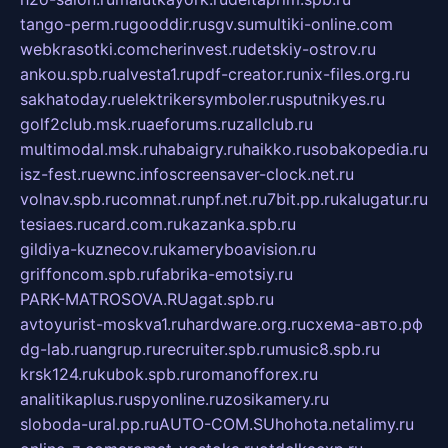
tango-perm.ru
gooddir.ru
sgv.su
multiki-online.com
webkrasotki.com
cherinvest.ru
detskiy-ostrov.ru
ankou.spb.ru
alvesta1.ru
pdf-creator.ru
nix-files.org.ru
sakhatoday.ru
elektrikersymboler.ru
sputnikyes.ru
golf2club.msk.ru
aeforums.ru
zallclub.ru
multimodal.msk.ru
habaigry.ru
haikko.ru
sobakopedia.ru
isz-fest.ru
ewnc.info
screensaver-clock.net.ru
volnav.spb.ru
comnat.ru
npf.net.ru
7bit.pp.ru
kalugatur.ru
tesiaes.ru
card.com.ru
kazanka.spb.ru
gildiya-kuznecov.ru
kameryboavision.ru
griffoncom.spb.ru
fabrika-emotsiy.ru
PARK-MATROSOVA.RU
agat.spb.ru
avtoyurist-moskva1.ru
hardware.org.ru
схема-авто.рф
dg-lab.ru
angrup.ru
recruiter.spb.ru
music8.spb.ru
krsk124.ru
kubok.spb.ru
romanofforex.ru
analitikaplus.ru
spyonline.ru
zosikamery.ru
sloboda-ural.pp.ru
AUTO-COM.SU
hohota.net
alimy.ru