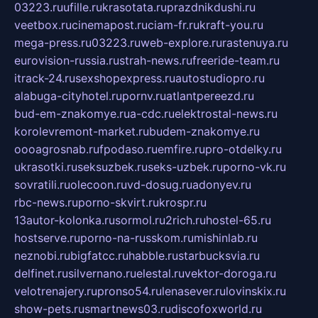
03223.ru
ufille.ru
krasotata.ru
prazdnikdushi.ru
veetbox.ru
cinemapost.ru
ciam-fr.ru
kraft-you.ru
mega-press.ru
03223.ru
web-explore.ru
rastenuya.ru
eurovision-russia.ru
strah-news.ru
freeride-team.ru
itrack-24.ru
sexshopexpress.ru
autostudiopro.ru
alabuga-cityhotel.ru
pornv.ru
atlantpereezd.ru
bud-em-znakomye.ru
a-cdc.ru
elektrostal-news.ru
korolevremont-market.ru
budem-znakomye.ru
oooagrosnab.ru
fpodaso.ru
emfire.ru
pro-otdelky.ru
ukrasotki.ru
seksuzbek.ru
seks-uzbek.ru
porno-vk.ru
sovratili.ru
olecoon.ru
vd-dosug.ru
adonyev.ru
rbc-news.ru
porno-skvirt.ru
krospr.ru
13autor-kolonka.ru
sormol.ru
2rich.ru
hostel-65.ru
hostserve.ru
porno-na-russkom.ru
mishinlab.ru
neznobi.ru
bigfatcc.ru
habble.ru
starbucksvia.ru
delfinet.ru
silvernano.ru
elestal.ru
vektor-doroga.ru
velotrenajery.ru
pronso54.ru
lenasever.ru
lovinskix.ru
show-pets.ru
smartnews03.ru
discofoxworld.ru