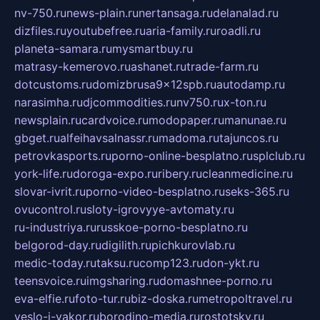
nv-750.ru
news-plain.ru
nertansaga.ru
delanalad.ru
dizfiles.ru
youtubefree.ru
aria-family.ru
roadli.ru
planeta-samara.ru
mysmartbuy.ru
matrasy-kemerovo.ru
ashanet.ru
trade-farm.ru
dotcustoms.ru
domizbrusa9x12spb.ru
autodamp.ru
narasimha.ru
djcommodities.ru
nv750.ru
x-ton.ru
newsplain.ru
cardvoice.ru
modopaper.ru
manunae.ru
gbget.ru
alfeihavsalnassr.ru
madoma.ru
tajuncos.ru
petrovkasports.ru
porno-online-besplatno.ru
splclub.ru
york-life.ru
doroga-expo.ru
ribery.ru
cleanmedicine.ru
slovar-ivrit.ru
porno-video-besplatno.ru
seks-365.ru
ovucontrol.ru
sloty-igrovyye-avtomaty.ru
ru-industriya.ru
russkoe-porno-besplatno.ru
belgorod-day.ru
digilith.ru
pichkurovlab.ru
medic-today.ru
taksu.ru
comp123.ru
don-ykt.ru
teensvoice.ru
imgsharing.ru
domashnee-porno.ru
eva-elfie.ru
foto-tur.ru
biz-doska.ru
metropoltravel.ru
veslo-i-yakor.ru
borodino-media.ru
rostotsky.ru