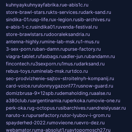
kuhnyaykuhnyayfabrika.ru
e-abis1c.ru
store-brawl-stars.ru
kts-services.ru
dark-sand.ru
sindika-01.ru
sp-life.ru
x-legion.ru
sib-archives.ru
e-abis-1-c.ru
sindika01.ru
venda-festival.ru
store-brawlstars.ru
dooraleksandria.ru
antenna-highly.ru
mine-lab-msk.ru
1-mus.ru
3-sex-porn.ru
ban-damn.ru
purse-factory.ru
viagra-tablet.ru
fasbags.ru
adler-jun.ru
bandamn.ru
fincontech.ru
3sexporn.ru
1mus.ru
darksand.ru
rebus-toys.ru
minelab-msk.ru
rtdco.ru
seo-prodvizhenie-sajtov-stroitelnyh-kompanij.ru
card-voice.ru
rulonnyygazon177.ru
snow-guard.ru
domizbrusa-9x12spb.ru
demaholding.ru
aalse.ru
a380club.ru
argentinamia.ru
perkoka.ru
movie-one.ru
perk-oka.ru
g-octopus.ru
sibarchives.ru
andreislyusar.ru
naruto-x.ru
pursefactory.ru
tor-lyubov-i-grom.ru
spayderhed-2022.ru
movieone.ru
evro-dez.ru
webamator.ru
ma-absolut1.ru
avtopomosch27.ru