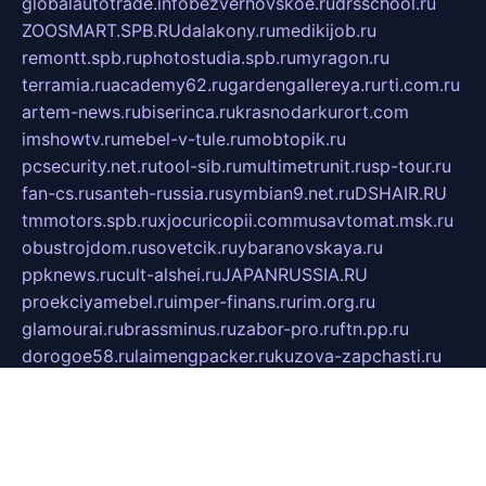
globalautotrade.info
bezverhovskoe.ru
drsschool.ru
ZOOSMART.SPB.RU
dalakony.ru
medikijob.ru
remontt.spb.ru
photostudia.spb.ru
myragon.ru
terramia.ru
academy62.ru
gardengallereya.ru
rti.com.ru
artem-news.ru
biserinca.ru
krasnodarkurort.com
imshowtv.ru
mebel-v-tule.ru
mobtopik.ru
pcsecurity.net.ru
tool-sib.ru
multimetrunit.ru
sp-tour.ru
fan-cs.ru
santeh-russia.ru
symbian9.net.ru
DSHAIR.RU
tmmotors.spb.ru
xjocuricopii.com
musavtomat.msk.ru
obustrojdom.ru
sovetcik.ru
ybaranovskaya.ru
ppknews.ru
cult-alshei.ru
JAPANRUSSIA.RU
proekciyamebel.ru
imper-finans.ru
rim.org.ru
glamourai.ru
brassminus.ru
zabor-pro.ru
ftn.pp.ru
dorogoe58.ru
laimengpacker.ru
kuzova-zapchasti.ru
sageerp.ru
taxodrom.ru
dsrazvitie.ru
hardcity.net.ru
ratinghomegames.ru
topservice25.ru
gubernyan.ru
gtglasslined.ru
ii4.ru
tssport.spb.ru
andorra24.com
blackwallstreet.ru
oboimos.ru
optim-doors.com.ru