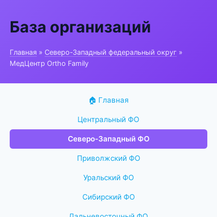
База организаций
Главная
»
Северо-Западный федеральный округ
»
МедЦентр Ortho Family
🏠 Главная
Центральный ФО
Северо-Западный ФО
Приволжский ФО
Уральский ФО
Сибирский ФО
Дальневосточный ФО