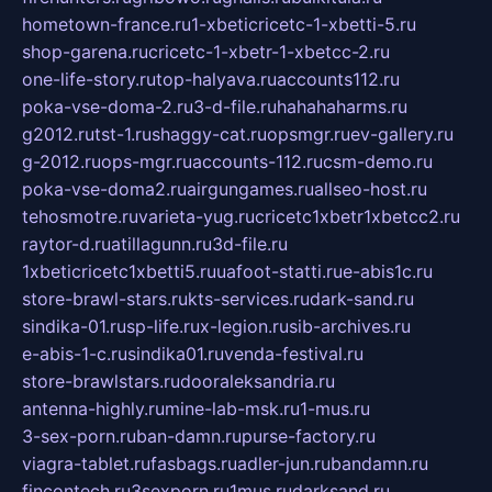
hometown-france.ru
1-xbeticricetc-1-xbetti-5.ru
shop-garena.ru
cricetc-1-xbetr-1-xbetcc-2.ru
one-life-story.ru
top-halyava.ru
accounts112.ru
poka-vse-doma-2.ru
3-d-file.ru
hahahaharms.ru
g2012.ru
tst-1.ru
shaggy-cat.ru
opsmgr.ru
ev-gallery.ru
g-2012.ru
ops-mgr.ru
accounts-112.ru
csm-demo.ru
poka-vse-doma2.ru
airgungames.ru
allseo-host.ru
tehosmotre.ru
varieta-yug.ru
cricetc1xbetr1xbetcc2.ru
raytor-d.ru
atillagunn.ru
3d-file.ru
1xbeticricetc1xbetti5.ru
uafoot-statti.ru
e-abis1c.ru
store-brawl-stars.ru
kts-services.ru
dark-sand.ru
sindika-01.ru
sp-life.ru
x-legion.ru
sib-archives.ru
e-abis-1-c.ru
sindika01.ru
venda-festival.ru
store-brawlstars.ru
dooraleksandria.ru
antenna-highly.ru
mine-lab-msk.ru
1-mus.ru
3-sex-porn.ru
ban-damn.ru
purse-factory.ru
viagra-tablet.ru
fasbags.ru
adler-jun.ru
bandamn.ru
fincontech.ru
3sexporn.ru
1mus.ru
darksand.ru