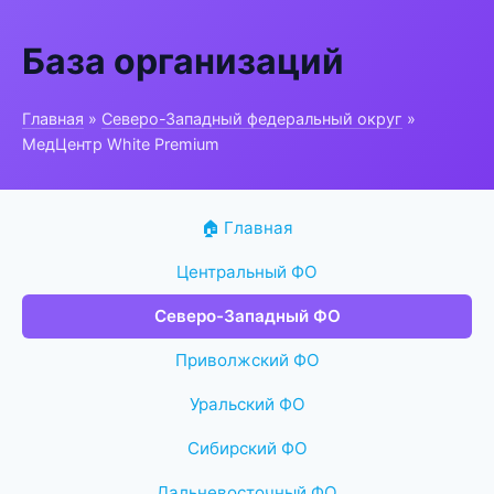
База организаций
Главная
»
Северо-Западный федеральный округ
»
МедЦентр White Premium
🏠 Главная
Центральный ФО
Северо-Западный ФО
Приволжский ФО
Уральский ФО
Сибирский ФО
Дальневосточный ФО