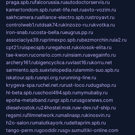
praga.spb.ru
falcorussia.ru
autodoctorservis.ru
kamertondom.spb.ru
net-life.net.ru
avto-vozim.ru
sakhcamera.ru
alliance-electro.spb.ru
stroyavt.ru
controlweb1.ru
tdsak74.ru
kinzozo-ru.ru
kvotka.ru
iron-snab.ru
costa-bella.ru
eugrus.pp.ru
associaciya39.ru
primexpo.spb.ru
bezmorchin.ru
ia2.ru
cpt21.ru
ispecspb.ru
regahost.ru
kolosok-elita.ru
tae-kwon.ru
consrio.com.ru
insiam.ru
avegainfo.ru
archery161.ru
bigencyclica.ru
vlast16.ru
korru.net
sarmiento.spb.su
extelopedia.ru
lammin-suo.spb.ru
iskatour.spb.ru
snpi.org.ru
running-line.ru
krygeva-spa.ru
chel.net.ru
rust-loco.ru
dugshop.ru
hl-beta.spb.ru
school494.spb.ru
mymubaby.ru
epoha-metalband.ru
ngr.spb.ru
rusgosnews.com
dieselvostok.ru
24hostel.msk.ru
w-dev.ru
f-ship.ru
regsmi.ru
filmnetwork.ru
malinasp.ru
kinosvin.ru
h2o-salon.ru
malutkayork.ru
deltaprim.spb.ru
tango-perm.ru
gooddir.ru
sgv.su
multiki-online.com