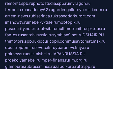
remontt.spb.ru
photostudia.spb.ru
myragon.ru
terramia.ru
academy62.ru
gardengallereya.ru
rti.com.ru
artem-news.ru
biserinca.ru
krasnodarkurort.com
imshowtv.ru
mebel-v-tule.ru
mobtopik.ru
pcsecurity.net.ru
tool-sib.ru
multimetrunit.ru
sp-tour.ru
fan-cs.ru
santeh-russia.ru
symbian9.net.ru
DSHAIR.RU
tmmotors.spb.ru
xjocuricopii.com
musavtomat.msk.ru
obustrojdom.ru
sovetcik.ru
ybaranovskaya.ru
ppknews.ru
cult-alshei.ru
JAPANRUSSIA.RU
proekciyamebel.ru
imper-finans.ru
rim.org.ru
glamourai.ru
brassminus.ru
zabor-pro.ru
ftn.pp.ru
dorogoe58.ru
laimengpacker.ru
kuzova-zapchasti.ru
sageerp.ru
taxodrom.ru
dsrazvitie.ru
hardcity.net.ru
ratinghomegames.ru
topservice25.ru
gubernyan.ru
gtglasslined.ru
ii4.ru
tssport.spb.ru
andorra24.com
blackwallstreet.ru
oboimos.ru
optim-doors.com.ru
ikuch.ru
nycr.org.ru
npa21.ru
vremya-ch.spb.ru
desert000.ru
ivtorgi.ru
ifiori.ru
catalog-statei.ru