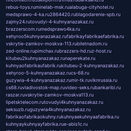
rebus-toys.ru
minelab-msk.ru
alabuga-cityhotel.ru
medsprawo-4-ka.ru
2864420.ru
blagodarenie-spb.ru
zajmy24.ru
tovudyi-4-kuhnyanazakaz.ru
brazzerscom.ru
medsprawo4ka.ru
xehyroo5kuhnyanazakaz.ru
fabrikayfabrikaefabrika.ru
vskrytie-zamkov-moskva-113.ru
biletnadom.ru
zed-online.ru
pimchax.ru
brazzers-hd.ru
z-host.ru
kitubeu2kuhnyanazakaz.ru
naperekate.ru
kuhnyaofabrikaufabrik.ru
kitubeu-2-kuhnyanazakaz.ru
xehyroo-5-kuhnyanazakaz.ru
cs-68.ru
guzywia-4-kuhnyanazakaz.ru
mir-tk.ru
vlknrussia.ru
cs68.ru
vladivostok-map.ru
video-seks.ru
bankaribi.ru
raszar.ru
vskrytie-zamkov-moskva113.ru
lipetsktelecom.ru
tovudyi4kuhnyanazakaz.ru
seksuzb.ru
guzywia4kuhnyanazakaz.ru
fabrikaofabrikaokuhny.ru
kuhnyaekuhnyaafabrika.ru
kuhnyaykuhnyayfabrika.ru
e-abis1c.ru