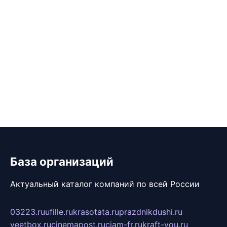
База организаций
Актуальный каталог компаний по всей России
03223.ru
ufille.ru
krasotata.ru
prazdnikdushi.ru
veetbox.ru
cinemapost.ru
ciam-fr.ru
kraft-you.ru