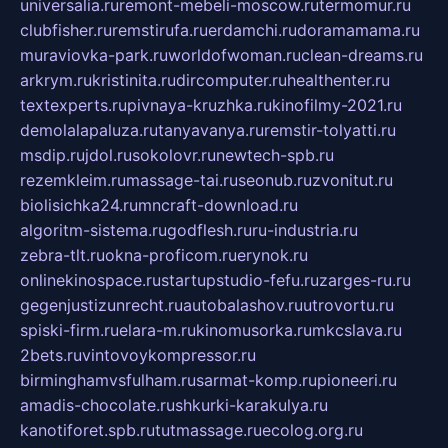
universalia.ru
remont-mebeli-moscow.ru
termomur.ru
clubfisher.ru
remstirufa.ru
erdamchi.ru
doramamama.ru
muraviovka-park.ru
worldofwoman.ru
clean-dreams.ru
arkrym.ru
kristinita.ru
dircomputer.ru
healthenter.ru
textexperts.ru
pivnaya-kruzhka.ru
kinofilmy-2021.ru
demolalapaluza.ru
tanyavanya.ru
remstir-tolyatti.ru
msdip.ru
jdol.ru
sokolovr.ru
newtech-spb.ru
rezemkleim.ru
massage-tai.ru
seonub.ru
zvonitut.ru
biolisichka24.ru
mncraft-download.ru
algoritm-sistema.ru
godflesh.ru
ru-industria.ru
zebra-tlt.ru
okna-proficom.ru
erynok.ru
onlinekinospace.ru
startupstudio-fefu.ru
zarges-ru.ru
gegenjustizunrecht.ru
autobalashov.ru
utrovortu.ru
spiski-firm.ru
elara-m.ru
kinomusorka.ru
mkcslava.ru
2bets.ru
vintovoykompressor.ru
birminghamvsfulham.ru
sarmat-komp.ru
pioneeri.ru
amadis-chocolate.ru
shkurki-karakulya.ru
kanotiforet.spb.ru
tutmassage.ru
ecolog.org.ru