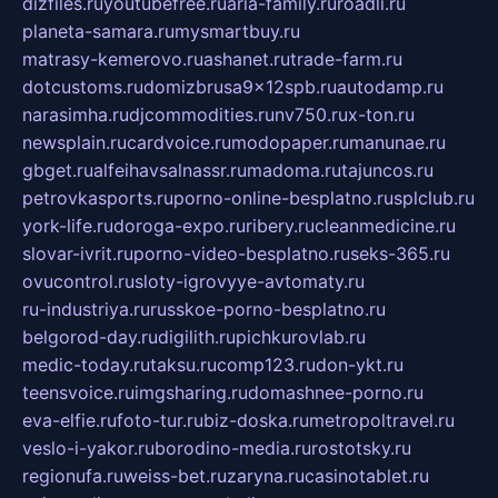
dizfiles.ru
youtubefree.ru
aria-family.ru
roadli.ru
planeta-samara.ru
mysmartbuy.ru
matrasy-kemerovo.ru
ashanet.ru
trade-farm.ru
dotcustoms.ru
domizbrusa9x12spb.ru
autodamp.ru
narasimha.ru
djcommodities.ru
nv750.ru
x-ton.ru
newsplain.ru
cardvoice.ru
modopaper.ru
manunae.ru
gbget.ru
alfeihavsalnassr.ru
madoma.ru
tajuncos.ru
petrovkasports.ru
porno-online-besplatno.ru
splclub.ru
york-life.ru
doroga-expo.ru
ribery.ru
cleanmedicine.ru
slovar-ivrit.ru
porno-video-besplatno.ru
seks-365.ru
ovucontrol.ru
sloty-igrovyye-avtomaty.ru
ru-industriya.ru
russkoe-porno-besplatno.ru
belgorod-day.ru
digilith.ru
pichkurovlab.ru
medic-today.ru
taksu.ru
comp123.ru
don-ykt.ru
teensvoice.ru
imgsharing.ru
domashnee-porno.ru
eva-elfie.ru
foto-tur.ru
biz-doska.ru
metropoltravel.ru
veslo-i-yakor.ru
borodino-media.ru
rostotsky.ru
regionufa.ru
weiss-bet.ru
zaryna.ru
casinotablet.ru