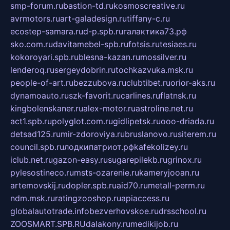
smp-forum.ru
bastion-td.ru
kosmoscreative.ru
avrmotors.ru
art-galadesign.ru
tiffany-c.ru
ecostep-samara.ru
d-p.spb.ru
галактика73.рф
sko.com.ru
davitamebel-spb.ru
fotsis.ru
tesiaes.ru
kokoroyari.spb.ru
blesna-kazan.ru
mossilver.ru
lenderoq.ru
sergeydobrin.ru
tochkazvuka.msk.ru
people-of-art.ru
bezzubova.ru
clubtibet.ru
orior-aks.ru
dynamoauto.ru
szk-favorit.ru
carlines.ru
flatnsk.ru
kingbolenskaner.ru
alex-motor.ru
astroline.net.ru
act1.spb.ru
polyglot.com.ru
gidlipetsk.ru
ooo-driada.ru
detsad125.ru
mir-zdoroviya.ru
bruslanovo.ru
siterem.ru
council.spb.ru
лодкипатриот.рф
kafekolizey.ru
iclub.net.ru
gazon-easy.ru
sugarepilekb.ru
grinox.ru
pylesostineco.ru
msts-ozarenie.ru
kameryjooan.ru
artemovskij.ru
dopler.spb.ru
aid70.ru
metall-perm.ru
ndm.msk.ru
ratingzooshop.ru
apiaccess.ru
globalautotrade.info
bezverhovskoe.ru
drsschool.ru
ZOOSMART.SPB.RU
dalakony.ru
medikijob.ru