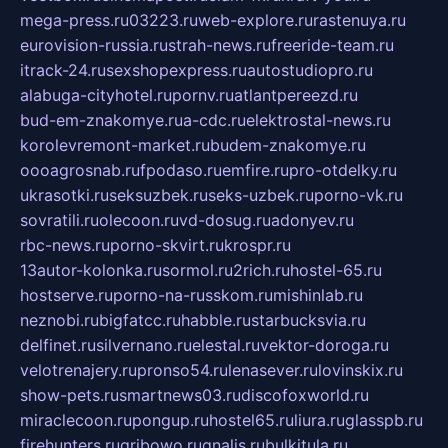
mega-press.ru
03223.ru
web-explore.ru
rastenuya.ru
eurovision-russia.ru
strah-news.ru
freeride-team.ru
itrack-24.ru
sexshopexpress.ru
autostudiopro.ru
alabuga-cityhotel.ru
pornv.ru
atlantpereezd.ru
bud-em-znakomye.ru
a-cdc.ru
elektrostal-news.ru
korolevremont-market.ru
budem-znakomye.ru
oooagrosnab.ru
fpodaso.ru
emfire.ru
pro-otdelky.ru
ukrasotki.ru
seksuzbek.ru
seks-uzbek.ru
porno-vk.ru
sovratili.ru
olecoon.ru
vd-dosug.ru
adonyev.ru
rbc-news.ru
porno-skvirt.ru
krospr.ru
13autor-kolonka.ru
sormol.ru
2rich.ru
hostel-65.ru
hostserve.ru
porno-na-russkom.ru
mishinlab.ru
neznobi.ru
bigfatcc.ru
habble.ru
starbucksvia.ru
delfinet.ru
silvernano.ru
elestal.ru
vektor-doroga.ru
velotrenajery.ru
pronso54.ru
lenasever.ru
lovinskix.ru
show-pets.ru
smartnews03.ru
discofoxworld.ru
miraclecoon.ru
pongup.ru
hostel65.ru
liura.ru
glasspb.ru
firehunters.ru
gribowo.ru
gnalis.ru
bulkitula.ru