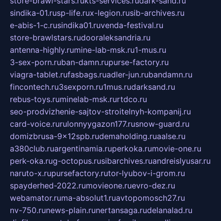
store-brawl-stars.ru
kts-services.ru
dark-sand.ru
sindika-01.ru
sp-life.ru
x-legion.ru
sib-archives.ru
e-abis-1-c.ru
sindika01.ru
venda-festival.ru
store-brawlstars.ru
dooraleksandria.ru
antenna-highly.ru
mine-lab-msk.ru
1-mus.ru
3-sex-porn.ru
ban-damn.ru
purse-factory.ru
viagra-tablet.ru
fasbags.ru
adler-jun.ru
bandamn.ru
fincontech.ru
3sexporn.ru
1mus.ru
darksand.ru
rebus-toys.ru
minelab-msk.ru
rtdco.ru
seo-prodvizhenie-sajtov-stroitelnyh-kompanij.ru
card-voice.ru
rulonnyygazon177.ru
snow-guard.ru
domizbrusa-9x12spb.ru
demaholding.ru
aalse.ru
a380club.ru
argentinamia.ru
perkoka.ru
movie-one.ru
perk-oka.ru
g-octopus.ru
sibarchives.ru
andreislyusar.ru
naruto-x.ru
pursefactory.ru
tor-lyubov-i-grom.ru
spayderhed-2022.ru
movieone.ru
evro-dez.ru
webamator.ru
ma-absolut1.ru
avtopomosch27.ru
nv-750.ru
news-plain.ru
nertansaga.ru
delanalad.ru