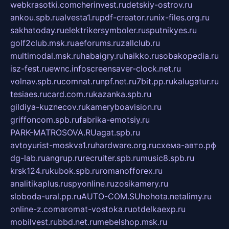
webkrasotki.com
cherinvest.ru
detskiy-ostrov.ru
ankou.spb.ru
alvesta1.ru
pdf-creator.ru
nix-files.org.ru
sakhatoday.ru
elektrikersymboler.ru
sputnikyes.ru
golf2club.msk.ru
aeforums.ru
zallclub.ru
multimodal.msk.ru
habaigry.ru
haikko.ru
sobakopedia.ru
isz-fest.ru
ewnc.info
screensaver-clock.net.ru
volnav.spb.ru
comnat.ru
npf.net.ru
7bit.pp.ru
kalugatur.ru
tesiaes.ru
card.com.ru
kazanka.spb.ru
gildiya-kuznecov.ru
kameryboavision.ru
griffoncom.spb.ru
fabrika-emotsiy.ru
PARK-MATROSOVA.RU
agat.spb.ru
avtoyurist-moskva1.ru
hardware.org.ru
схема-авто.рф
dg-lab.ru
angrup.ru
recruiter.spb.ru
music8.spb.ru
krsk124.ru
kubok.spb.ru
romanofforex.ru
analitikaplus.ru
spyonline.ru
zosikamery.ru
sloboda-ural.pp.ru
AUTO-COM.SU
hohota.net
alimy.ru
online-z.com
aromat-vostoka.ru
otdelkaexp.ru
mobilvest.ru
bbd.net.ru
mebelshop.msk.ru