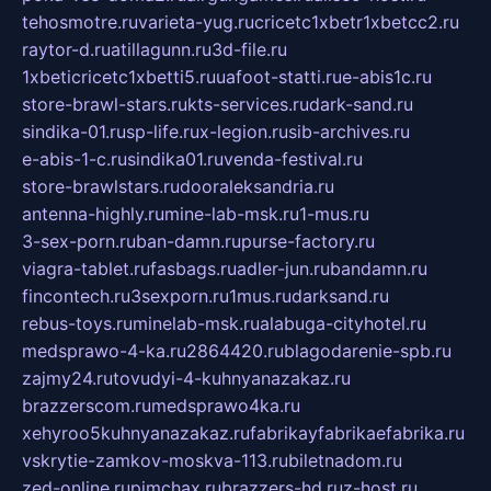
tehosmotre.ru
varieta-yug.ru
cricetc1xbetr1xbetcc2.ru
raytor-d.ru
atillagunn.ru
3d-file.ru
1xbeticricetc1xbetti5.ru
uafoot-statti.ru
e-abis1c.ru
store-brawl-stars.ru
kts-services.ru
dark-sand.ru
sindika-01.ru
sp-life.ru
x-legion.ru
sib-archives.ru
e-abis-1-c.ru
sindika01.ru
venda-festival.ru
store-brawlstars.ru
dooraleksandria.ru
antenna-highly.ru
mine-lab-msk.ru
1-mus.ru
3-sex-porn.ru
ban-damn.ru
purse-factory.ru
viagra-tablet.ru
fasbags.ru
adler-jun.ru
bandamn.ru
fincontech.ru
3sexporn.ru
1mus.ru
darksand.ru
rebus-toys.ru
minelab-msk.ru
alabuga-cityhotel.ru
medsprawo-4-ka.ru
2864420.ru
blagodarenie-spb.ru
zajmy24.ru
tovudyi-4-kuhnyanazakaz.ru
brazzerscom.ru
medsprawo4ka.ru
xehyroo5kuhnyanazakaz.ru
fabrikayfabrikaefabrika.ru
vskrytie-zamkov-moskva-113.ru
biletnadom.ru
zed-online.ru
pimchax.ru
brazzers-hd.ru
z-host.ru