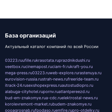
База организаций
Актуальный каталог компаний по всей России
03223.ru
ufille.ru
krasotata.ru
prazdnikdushi.ru
veetbox.ru
cinemapost.ru
ciam-fr.ru
kraft-you.ru
mega-press.ru
03223.ru
web-explore.ru
rastenuya.ru
eurovision-russia.ru
strah-news.ru
freeride-team.ru
itrack-24.ru
sexshopexpress.ru
autostudiopro.ru
alabuga-cityhotel.ru
pornv.ru
atlantpereezd.ru
bud-em-znakomye.ru
a-cdc.ru
elektrostal-news.ru
korolevremont-market.ru
budem-znakomye.ru
oooagrosnab.ru
fpodaso.ru
emfire.ru
pro-otdelky.ru