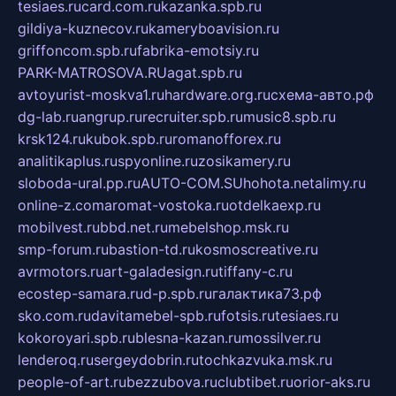
tesiaes.ru
card.com.ru
kazanka.spb.ru
gildiya-kuznecov.ru
kameryboavision.ru
griffoncom.spb.ru
fabrika-emotsiy.ru
PARK-MATROSOVA.RU
agat.spb.ru
avtoyurist-moskva1.ru
hardware.org.ru
схема-авто.рф
dg-lab.ru
angrup.ru
recruiter.spb.ru
music8.spb.ru
krsk124.ru
kubok.spb.ru
romanofforex.ru
analitikaplus.ru
spyonline.ru
zosikamery.ru
sloboda-ural.pp.ru
AUTO-COM.SU
hohota.net
alimy.ru
online-z.com
aromat-vostoka.ru
otdelkaexp.ru
mobilvest.ru
bbd.net.ru
mebelshop.msk.ru
smp-forum.ru
bastion-td.ru
kosmoscreative.ru
avrmotors.ru
art-galadesign.ru
tiffany-c.ru
ecostep-samara.ru
d-p.spb.ru
галактика73.рф
sko.com.ru
davitamebel-spb.ru
fotsis.ru
tesiaes.ru
kokoroyari.spb.ru
blesna-kazan.ru
mossilver.ru
lenderoq.ru
sergeydobrin.ru
tochkazvuka.msk.ru
people-of-art.ru
bezzubova.ru
clubtibet.ru
orior-aks.ru