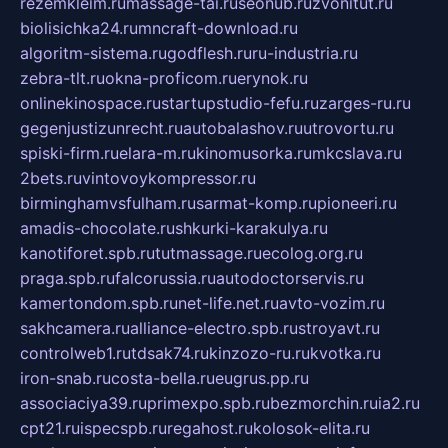
rezemkleim.ru
massage-tai.ru
seonub.ru
zvonitut.ru
biolisichka24.ru
mncraft-download.ru
algoritm-sistema.ru
godflesh.ru
ru-industria.ru
zebra-tlt.ru
okna-proficom.ru
erynok.ru
onlinekinospace.ru
startupstudio-fefu.ru
zarges-ru.ru
gegenjustizunrecht.ru
autobalashov.ru
utrovortu.ru
spiski-firm.ru
elara-m.ru
kinomusorka.ru
mkcslava.ru
2bets.ru
vintovoykompressor.ru
birminghamvsfulham.ru
sarmat-komp.ru
pioneeri.ru
amadis-chocolate.ru
shkurki-karakulya.ru
kanotiforet.spb.ru
tutmassage.ru
ecolog.org.ru
praga.spb.ru
falcorussia.ru
autodoctorservis.ru
kamertondom.spb.ru
net-life.net.ru
avto-vozim.ru
sakhcamera.ru
alliance-electro.spb.ru
stroyavt.ru
controlweb1.ru
tdsak74.ru
kinzozo-ru.ru
kvotka.ru
iron-snab.ru
costa-bella.ru
eugrus.pp.ru
associaciya39.ru
primexpo.spb.ru
bezmorchin.ru
ia2.ru
cpt21.ru
ispecspb.ru
regahost.ru
kolosok-elita.ru