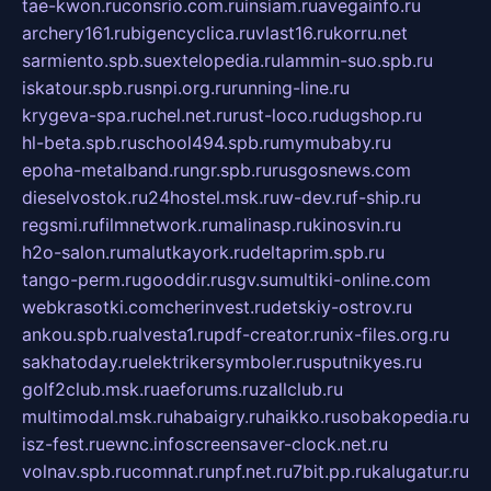
tae-kwon.ru
consrio.com.ru
insiam.ru
avegainfo.ru
archery161.ru
bigencyclica.ru
vlast16.ru
korru.net
sarmiento.spb.su
extelopedia.ru
lammin-suo.spb.ru
iskatour.spb.ru
snpi.org.ru
running-line.ru
krygeva-spa.ru
chel.net.ru
rust-loco.ru
dugshop.ru
hl-beta.spb.ru
school494.spb.ru
mymubaby.ru
epoha-metalband.ru
ngr.spb.ru
rusgosnews.com
dieselvostok.ru
24hostel.msk.ru
w-dev.ru
f-ship.ru
regsmi.ru
filmnetwork.ru
malinasp.ru
kinosvin.ru
h2o-salon.ru
malutkayork.ru
deltaprim.spb.ru
tango-perm.ru
gooddir.ru
sgv.su
multiki-online.com
webkrasotki.com
cherinvest.ru
detskiy-ostrov.ru
ankou.spb.ru
alvesta1.ru
pdf-creator.ru
nix-files.org.ru
sakhatoday.ru
elektrikersymboler.ru
sputnikyes.ru
golf2club.msk.ru
aeforums.ru
zallclub.ru
multimodal.msk.ru
habaigry.ru
haikko.ru
sobakopedia.ru
isz-fest.ru
ewnc.info
screensaver-clock.net.ru
volnav.spb.ru
comnat.ru
npf.net.ru
7bit.pp.ru
kalugatur.ru