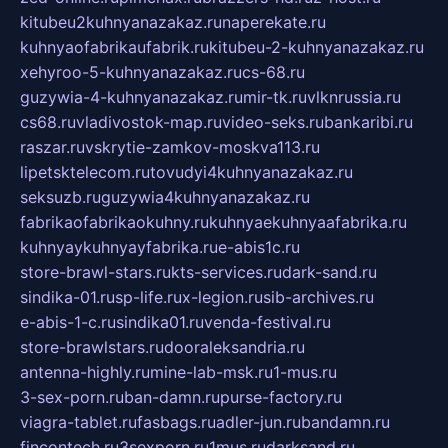
kitubeu2kuhnyanazakaz.ru
naperekate.ru
kuhnyaofabrikaufabrik.ru
kitubeu-2-kuhnyanazakaz.ru
xehyroo-5-kuhnyanazakaz.ru
cs-68.ru
guzywia-4-kuhnyanazakaz.ru
mir-tk.ru
vlknrussia.ru
cs68.ru
vladivostok-map.ru
video-seks.ru
bankaribi.ru
raszar.ru
vskrytie-zamkov-moskva113.ru
lipetsktelecom.ru
tovudyi4kuhnyanazakaz.ru
seksuzb.ru
guzywia4kuhnyanazakaz.ru
fabrikaofabrikaokuhny.ru
kuhnyaekuhnyaafabrika.ru
kuhnyaykuhnyayfabrika.ru
e-abis1c.ru
store-brawl-stars.ru
kts-services.ru
dark-sand.ru
sindika-01.ru
sp-life.ru
x-legion.ru
sib-archives.ru
e-abis-1-c.ru
sindika01.ru
venda-festival.ru
store-brawlstars.ru
dooraleksandria.ru
antenna-highly.ru
mine-lab-msk.ru
1-mus.ru
3-sex-porn.ru
ban-damn.ru
purse-factory.ru
viagra-tablet.ru
fasbags.ru
adler-jun.ru
bandamn.ru
fincontech.ru
3sexporn.ru
1mus.ru
darksand.ru