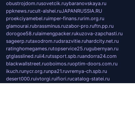
obustrojdom.ru
sovetcik.ru
ybaranovskaya.ru
ppknews.ru
cult-alshei.ru
JAPANRUSSIA.RU
proekciyamebel.ru
imper-finans.ru
rim.org.ru
glamourai.ru
brassminus.ru
zabor-pro.ru
ftn.pp.ru
dorogoe58.ru
laimengpacker.ru
kuzova-zapchasti.ru
sageerp.ru
taxodrom.ru
dsrazvitie.ru
hardcity.net.ru
ratinghomegames.ru
topservice25.ru
gubernyan.ru
gtglasslined.ru
ii4.ru
tssport.spb.ru
andorra24.com
blackwallstreet.ru
oboimos.ru
optim-doors.com.ru
ikuch.ru
nycr.org.ru
npa21.ru
vremya-ch.spb.ru
desert000.ru
ivtorgi.ru
ifiori.ru
catalog-statei.ru
dcv.org.ru
spetsmaster174.ru
ipkameryhiseeu.ru
dum26.ru
ruspol.spb.ru
fr-opendp.ru
kam-solnyshko.ru
cheyenne-arapaho.ru
sevzapmetal.spb.ru
ted-lapidus.spb.ru
parasite-eliminator.ru
sigma-complete.ru
modernworld.ru
dama-moda.ru
eholot-group.ru
sk-nvkz.ru
DRONGOLD.RU
democratia2.ru
i-farmer.ru
mass-sport.org