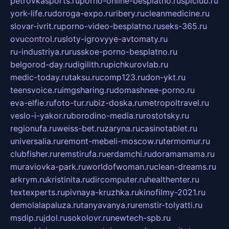
petrovkasports.ru
porno-online-besplatno.ru
splclub.ru
york-life.ru
doroga-expo.ru
ribery.ru
cleanmedicine.ru
slovar-ivrit.ru
porno-video-besplatno.ru
seks-365.ru
ovucontrol.ru
sloty-igrovyye-avtomaty.ru
ru-industriya.ru
russkoe-porno-besplatno.ru
belgorod-day.ru
digilith.ru
pichkurovlab.ru
medic-today.ru
taksu.ru
comp123.ru
don-ykt.ru
teensvoice.ru
imgsharing.ru
domashnee-porno.ru
eva-elfie.ru
foto-tur.ru
biz-doska.ru
metropoltravel.ru
veslo-i-yakor.ru
borodino-media.ru
rostotsky.ru
regionufa.ru
weiss-bet.ru
zaryna.ru
casinotablet.ru
universalia.ru
remont-mebeli-moscow.ru
termomur.ru
clubfisher.ru
remstirufa.ru
erdamchi.ru
doramamama.ru
muraviovka-park.ru
worldofwoman.ru
clean-dreams.ru
arkrym.ru
kristinita.ru
dircomputer.ru
healthenter.ru
textexperts.ru
pivnaya-kruzhka.ru
kinofilmy-2021.ru
demolalapaluza.ru
tanyavanya.ru
remstir-tolyatti.ru
msdip.ru
jdol.ru
sokolovr.ru
newtech-spb.ru