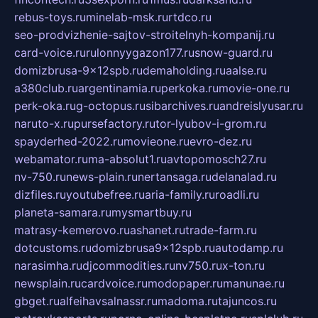
rebus-toys.ru
minelab-msk.ru
rtdco.ru
seo-prodvizhenie-sajtov-stroitelnyh-kompanij.ru
card-voice.ru
rulonnyygazon177.ru
snow-guard.ru
domizbrusa-9x12spb.ru
demaholding.ru
aalse.ru
a380club.ru
argentinamia.ru
perkoka.ru
movie-one.ru
perk-oka.ru
g-octopus.ru
sibarchives.ru
andreislyusar.ru
naruto-x.ru
pursefactory.ru
tor-lyubov-i-grom.ru
spayderhed-2022.ru
movieone.ru
evro-dez.ru
webamator.ru
ma-absolut1.ru
avtopomosch27.ru
nv-750.ru
news-plain.ru
nertansaga.ru
delanalad.ru
dizfiles.ru
youtubefree.ru
aria-family.ru
roadli.ru
planeta-samara.ru
mysmartbuy.ru
matrasy-kemerovo.ru
ashanet.ru
trade-farm.ru
dotcustoms.ru
domizbrusa9x12spb.ru
autodamp.ru
narasimha.ru
djcommodities.ru
nv750.ru
x-ton.ru
newsplain.ru
cardvoice.ru
modopaper.ru
manunae.ru
gbget.ru
alfeihavsalnassr.ru
madoma.ru
tajuncos.ru