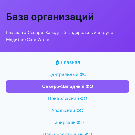
База организаций
Главная
»
Северо-Западный федеральный округ
»
МедиЛаб Care White
🏠 Главная
Центральный ФО
Северо-Западный ФО
Приволжский ФО
Уральский ФО
Сибирский ФО
Дальневосточный ФО