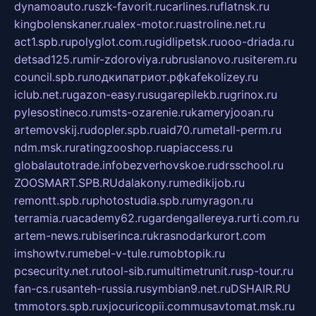
dynamoauto.ru
szk-favorit.ru
carlines.ru
flatnsk.ru
kingbolenskaner.ru
alex-motor.ru
astroline.net.ru
act1.spb.ru
polyglot.com.ru
gidlipetsk.ru
ooo-driada.ru
detsad125.ru
mir-zdoroviya.ru
bruslanovo.ru
siterem.ru
council.spb.ru
лодкипатриот.рф
kafekolizey.ru
iclub.net.ru
gazon-easy.ru
sugarepilekb.ru
grinox.ru
pylesostineco.ru
msts-ozarenie.ru
kameryjooan.ru
artemovskij.ru
dopler.spb.ru
aid70.ru
metall-perm.ru
ndm.msk.ru
ratingzooshop.ru
apiaccess.ru
globalautotrade.info
bezverhovskoe.ru
drsschool.ru
ZOOSMART.SPB.RU
dalakony.ru
medikijob.ru
remontt.spb.ru
photostudia.spb.ru
myragon.ru
terramia.ru
academy62.ru
gardengallereya.ru
rti.com.ru
artem-news.ru
biserinca.ru
krasnodarkurort.com
imshowtv.ru
mebel-v-tule.ru
mobtopik.ru
pcsecurity.net.ru
tool-sib.ru
multimetrunit.ru
sp-tour.ru
fan-cs.ru
santeh-russia.ru
symbian9.net.ru
DSHAIR.RU
tmmotors.spb.ru
xjocuricopii.com
musavtomat.msk.ru