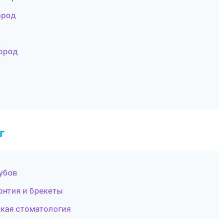
ород
город
г
зубов
онтия и брекеты
кая стоматология