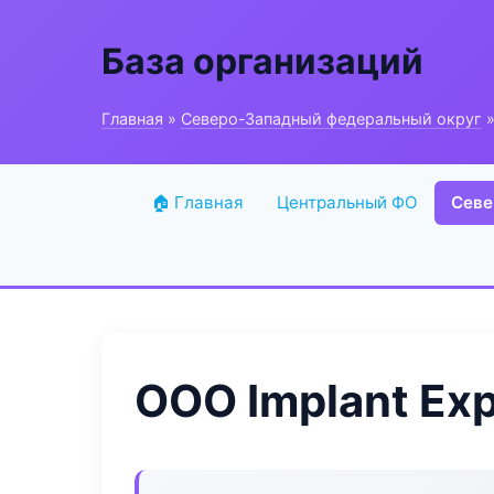
База организаций
Главная
»
Северо-Западный федеральный округ
»
🏠 Главная
Центральный ФО
Севе
ООО Implant Exp