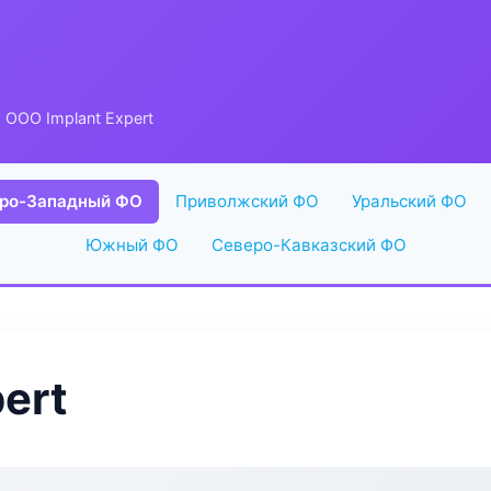
 ООО Implant Expert
ро-Западный ФО
Приволжский ФО
Уральский ФО
Южный ФО
Северо-Кавказский ФО
ert