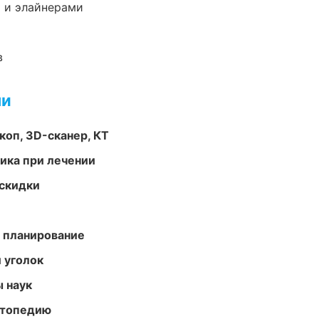
 и элайнерами
в
ми
оп, 3D-сканер, КТ
тика при лечении
скидки
 планирование
 уголок
ы наук
ортопедию