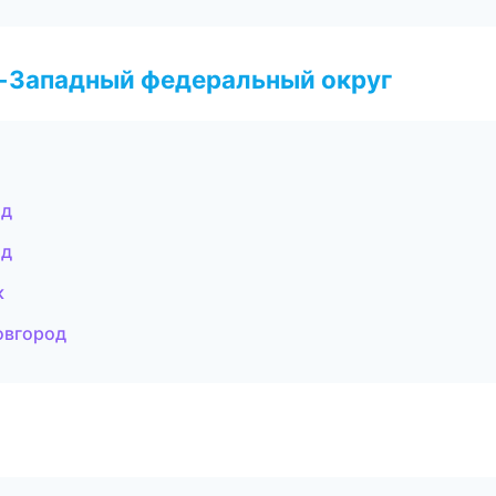
о-Западный федеральный округ
од
ад
к
овгород