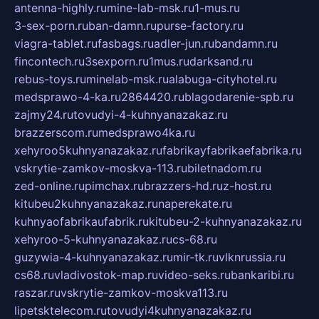
antenna-highly.ru
mine-lab-msk.ru
1-mus.ru
3-sex-porn.ru
ban-damn.ru
purse-factory.ru
viagra-tablet.ru
fasbags.ru
adler-jun.ru
bandamn.ru
fincontech.ru
3sexporn.ru
1mus.ru
darksand.ru
rebus-toys.ru
minelab-msk.ru
alabuga-cityhotel.ru
medsprawo-4-ka.ru
2864420.ru
blagodarenie-spb.ru
zajmy24.ru
tovudyi-4-kuhnyanazakaz.ru
brazzerscom.ru
medsprawo4ka.ru
xehyroo5kuhnyanazakaz.ru
fabrikayfabrikaefabrika.ru
vskrytie-zamkov-moskva-113.ru
biletnadom.ru
zed-online.ru
pimchax.ru
brazzers-hd.ru
z-host.ru
kitubeu2kuhnyanazakaz.ru
naperekate.ru
kuhnyaofabrikaufabrik.ru
kitubeu-2-kuhnyanazakaz.ru
xehyroo-5-kuhnyanazakaz.ru
cs-68.ru
guzywia-4-kuhnyanazakaz.ru
mir-tk.ru
vlknrussia.ru
cs68.ru
vladivostok-map.ru
video-seks.ru
bankaribi.ru
raszar.ru
vskrytie-zamkov-moskva113.ru
lipetsktelecom.ru
tovudyi4kuhnyanazakaz.ru