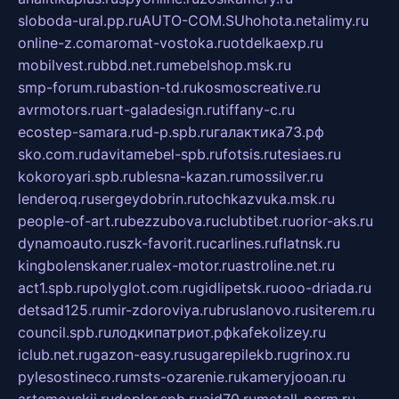
sloboda-ural.pp.ru
AUTO-COM.SU
hohota.net
alimy.ru
online-z.com
aromat-vostoka.ru
otdelkaexp.ru
mobilvest.ru
bbd.net.ru
mebelshop.msk.ru
smp-forum.ru
bastion-td.ru
kosmoscreative.ru
avrmotors.ru
art-galadesign.ru
tiffany-c.ru
ecostep-samara.ru
d-p.spb.ru
галактика73.рф
sko.com.ru
davitamebel-spb.ru
fotsis.ru
tesiaes.ru
kokoroyari.spb.ru
blesna-kazan.ru
mossilver.ru
lenderoq.ru
sergeydobrin.ru
tochkazvuka.msk.ru
people-of-art.ru
bezzubova.ru
clubtibet.ru
orior-aks.ru
dynamoauto.ru
szk-favorit.ru
carlines.ru
flatnsk.ru
kingbolenskaner.ru
alex-motor.ru
astroline.net.ru
act1.spb.ru
polyglot.com.ru
gidlipetsk.ru
ooo-driada.ru
detsad125.ru
mir-zdoroviya.ru
bruslanovo.ru
siterem.ru
council.spb.ru
лодкипатриот.рф
kafekolizey.ru
iclub.net.ru
gazon-easy.ru
sugarepilekb.ru
grinox.ru
pylesostineco.ru
msts-ozarenie.ru
kameryjooan.ru