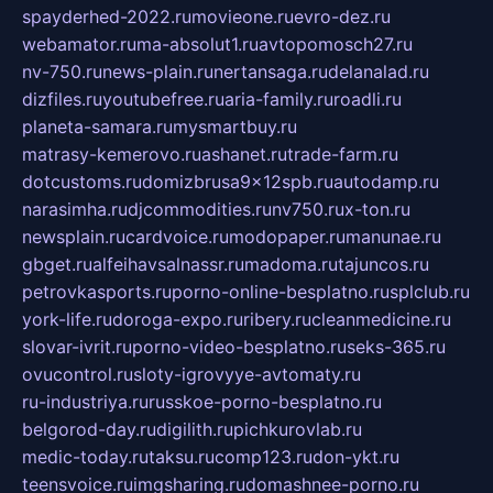
spayderhed-2022.ru
movieone.ru
evro-dez.ru
webamator.ru
ma-absolut1.ru
avtopomosch27.ru
nv-750.ru
news-plain.ru
nertansaga.ru
delanalad.ru
dizfiles.ru
youtubefree.ru
aria-family.ru
roadli.ru
planeta-samara.ru
mysmartbuy.ru
matrasy-kemerovo.ru
ashanet.ru
trade-farm.ru
dotcustoms.ru
domizbrusa9x12spb.ru
autodamp.ru
narasimha.ru
djcommodities.ru
nv750.ru
x-ton.ru
newsplain.ru
cardvoice.ru
modopaper.ru
manunae.ru
gbget.ru
alfeihavsalnassr.ru
madoma.ru
tajuncos.ru
petrovkasports.ru
porno-online-besplatno.ru
splclub.ru
york-life.ru
doroga-expo.ru
ribery.ru
cleanmedicine.ru
slovar-ivrit.ru
porno-video-besplatno.ru
seks-365.ru
ovucontrol.ru
sloty-igrovyye-avtomaty.ru
ru-industriya.ru
russkoe-porno-besplatno.ru
belgorod-day.ru
digilith.ru
pichkurovlab.ru
medic-today.ru
taksu.ru
comp123.ru
don-ykt.ru
teensvoice.ru
imgsharing.ru
domashnee-porno.ru