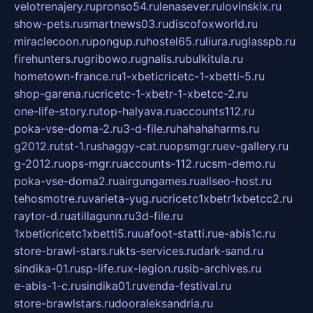
velotrenajery.ru
pronso54.ru
lenasever.ru
lovinskix.ru
show-pets.ru
smartnews03.ru
discofoxworld.ru
miraclecoon.ru
pongup.ru
hostel65.ru
liura.ru
glasspb.ru
firehunters.ru
gribowo.ru
gnalis.ru
bulkitula.ru
hometown-france.ru
1-xbeticricetc-1-xbetti-5.ru
shop-garena.ru
cricetc-1-xbetr-1-xbetcc-2.ru
one-life-story.ru
top-halyava.ru
accounts112.ru
poka-vse-doma-2.ru
3-d-file.ru
hahahaharms.ru
g2012.ru
tst-1.ru
shaggy-cat.ru
opsmgr.ru
ev-gallery.ru
g-2012.ru
ops-mgr.ru
accounts-112.ru
csm-demo.ru
poka-vse-doma2.ru
airgungames.ru
allseo-host.ru
tehosmotre.ru
varieta-yug.ru
cricetc1xbetr1xbetcc2.ru
raytor-d.ru
atillagunn.ru
3d-file.ru
1xbeticricetc1xbetti5.ru
uafoot-statti.ru
e-abis1c.ru
store-brawl-stars.ru
kts-services.ru
dark-sand.ru
sindika-01.ru
sp-life.ru
x-legion.ru
sib-archives.ru
e-abis-1-c.ru
sindika01.ru
venda-festival.ru
store-brawlstars.ru
dooraleksandria.ru