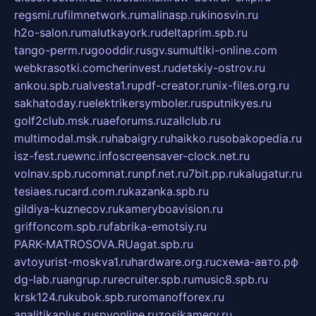
regsmi.ru
filmnetwork.ru
malinasp.ru
kinosvin.ru
h2o-salon.ru
malutkayork.ru
deltaprim.spb.ru
tango-perm.ru
gooddir.ru
sgv.su
multiki-online.com
webkrasotki.com
cherinvest.ru
detskiy-ostrov.ru
ankou.spb.ru
alvesta1.ru
pdf-creator.ru
nix-files.org.ru
sakhatoday.ru
elektrikersymboler.ru
sputnikyes.ru
golf2club.msk.ru
aeforums.ru
zallclub.ru
multimodal.msk.ru
habaigry.ru
haikko.ru
sobakopedia.ru
isz-fest.ru
ewnc.info
screensaver-clock.net.ru
volnav.spb.ru
comnat.ru
npf.net.ru
7bit.pp.ru
kalugatur.ru
tesiaes.ru
card.com.ru
kazanka.spb.ru
gildiya-kuznecov.ru
kameryboavision.ru
griffoncom.spb.ru
fabrika-emotsiy.ru
PARK-MATROSOVA.RU
agat.spb.ru
avtoyurist-moskva1.ru
hardware.org.ru
схема-авто.рф
dg-lab.ru
angrup.ru
recruiter.spb.ru
music8.spb.ru
krsk124.ru
kubok.spb.ru
romanofforex.ru
analitikaplus.ru
spyonline.ru
zosikamery.ru