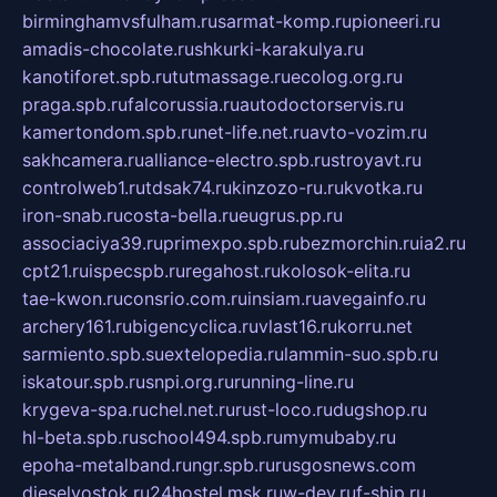
birminghamvsfulham.ru
sarmat-komp.ru
pioneeri.ru
amadis-chocolate.ru
shkurki-karakulya.ru
kanotiforet.spb.ru
tutmassage.ru
ecolog.org.ru
praga.spb.ru
falcorussia.ru
autodoctorservis.ru
kamertondom.spb.ru
net-life.net.ru
avto-vozim.ru
sakhcamera.ru
alliance-electro.spb.ru
stroyavt.ru
controlweb1.ru
tdsak74.ru
kinzozo-ru.ru
kvotka.ru
iron-snab.ru
costa-bella.ru
eugrus.pp.ru
associaciya39.ru
primexpo.spb.ru
bezmorchin.ru
ia2.ru
cpt21.ru
ispecspb.ru
regahost.ru
kolosok-elita.ru
tae-kwon.ru
consrio.com.ru
insiam.ru
avegainfo.ru
archery161.ru
bigencyclica.ru
vlast16.ru
korru.net
sarmiento.spb.su
extelopedia.ru
lammin-suo.spb.ru
iskatour.spb.ru
snpi.org.ru
running-line.ru
krygeva-spa.ru
chel.net.ru
rust-loco.ru
dugshop.ru
hl-beta.spb.ru
school494.spb.ru
mymubaby.ru
epoha-metalband.ru
ngr.spb.ru
rusgosnews.com
dieselvostok.ru
24hostel.msk.ru
w-dev.ru
f-ship.ru