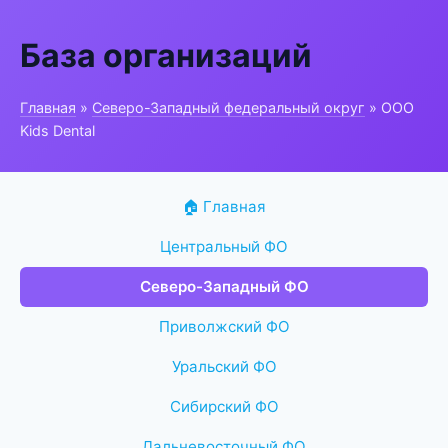
База организаций
Главная
»
Северо-Западный федеральный округ
» ООО
Kids Dental
🏠 Главная
Центральный ФО
Северо-Западный ФО
Приволжский ФО
Уральский ФО
Сибирский ФО
Дальневосточный ФО