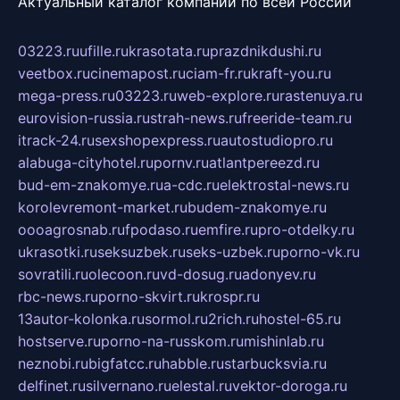
Актуальный каталог компаний по всей России
03223.ru
ufille.ru
krasotata.ru
prazdnikdushi.ru
veetbox.ru
cinemapost.ru
ciam-fr.ru
kraft-you.ru
mega-press.ru
03223.ru
web-explore.ru
rastenuya.ru
eurovision-russia.ru
strah-news.ru
freeride-team.ru
itrack-24.ru
sexshopexpress.ru
autostudiopro.ru
alabuga-cityhotel.ru
pornv.ru
atlantpereezd.ru
bud-em-znakomye.ru
a-cdc.ru
elektrostal-news.ru
korolevremont-market.ru
budem-znakomye.ru
oooagrosnab.ru
fpodaso.ru
emfire.ru
pro-otdelky.ru
ukrasotki.ru
seksuzbek.ru
seks-uzbek.ru
porno-vk.ru
sovratili.ru
olecoon.ru
vd-dosug.ru
adonyev.ru
rbc-news.ru
porno-skvirt.ru
krospr.ru
13autor-kolonka.ru
sormol.ru
2rich.ru
hostel-65.ru
hostserve.ru
porno-na-russkom.ru
mishinlab.ru
neznobi.ru
bigfatcc.ru
habble.ru
starbucksvia.ru
delfinet.ru
silvernano.ru
elestal.ru
vektor-doroga.ru