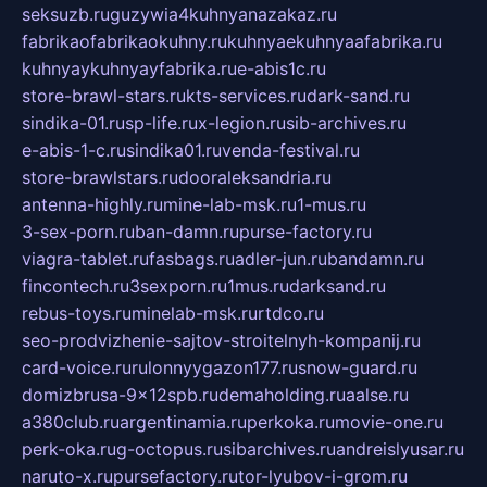
seksuzb.ru
guzywia4kuhnyanazakaz.ru
fabrikaofabrikaokuhny.ru
kuhnyaekuhnyaafabrika.ru
kuhnyaykuhnyayfabrika.ru
e-abis1c.ru
store-brawl-stars.ru
kts-services.ru
dark-sand.ru
sindika-01.ru
sp-life.ru
x-legion.ru
sib-archives.ru
e-abis-1-c.ru
sindika01.ru
venda-festival.ru
store-brawlstars.ru
dooraleksandria.ru
antenna-highly.ru
mine-lab-msk.ru
1-mus.ru
3-sex-porn.ru
ban-damn.ru
purse-factory.ru
viagra-tablet.ru
fasbags.ru
adler-jun.ru
bandamn.ru
fincontech.ru
3sexporn.ru
1mus.ru
darksand.ru
rebus-toys.ru
minelab-msk.ru
rtdco.ru
seo-prodvizhenie-sajtov-stroitelnyh-kompanij.ru
card-voice.ru
rulonnyygazon177.ru
snow-guard.ru
domizbrusa-9x12spb.ru
demaholding.ru
aalse.ru
a380club.ru
argentinamia.ru
perkoka.ru
movie-one.ru
perk-oka.ru
g-octopus.ru
sibarchives.ru
andreislyusar.ru
naruto-x.ru
pursefactory.ru
tor-lyubov-i-grom.ru