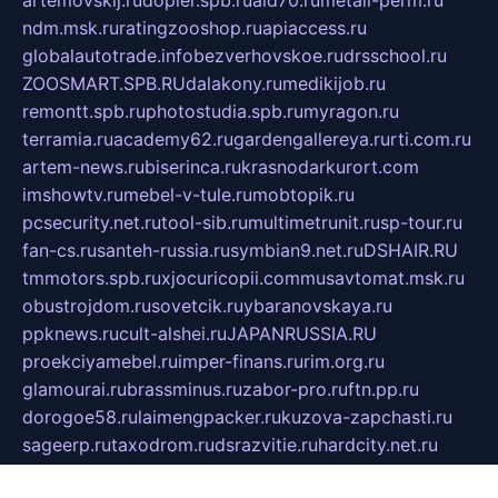
artemovskij.ru
dopler.spb.ru
aid70.ru
metall-perm.ru
ndm.msk.ru
ratingzooshop.ru
apiaccess.ru
globalautotrade.info
bezverhovskoe.ru
drsschool.ru
ZOOSMART.SPB.RU
dalakony.ru
medikijob.ru
remontt.spb.ru
photostudia.spb.ru
myragon.ru
terramia.ru
academy62.ru
gardengallereya.ru
rti.com.ru
artem-news.ru
biserinca.ru
krasnodarkurort.com
imshowtv.ru
mebel-v-tule.ru
mobtopik.ru
pcsecurity.net.ru
tool-sib.ru
multimetrunit.ru
sp-tour.ru
fan-cs.ru
santeh-russia.ru
symbian9.net.ru
DSHAIR.RU
tmmotors.spb.ru
xjocuricopii.com
musavtomat.msk.ru
obustrojdom.ru
sovetcik.ru
ybaranovskaya.ru
ppknews.ru
cult-alshei.ru
JAPANRUSSIA.RU
proekciyamebel.ru
imper-finans.ru
rim.org.ru
glamourai.ru
brassminus.ru
zabor-pro.ru
ftn.pp.ru
dorogoe58.ru
laimengpacker.ru
kuzova-zapchasti.ru
sageerp.ru
taxodrom.ru
dsrazvitie.ru
hardcity.net.ru
ratinghomegames.ru
topservice25.ru
gubernyan.ru