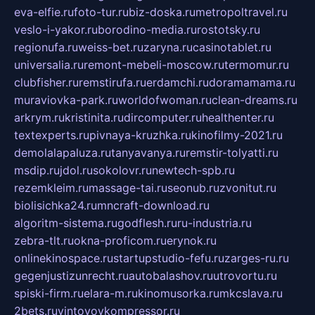
eva-elfie.ru
foto-tur.ru
biz-doska.ru
metropoltravel.ru
veslo-i-yakor.ru
borodino-media.ru
rostotsky.ru
regionufa.ru
weiss-bet.ru
zaryna.ru
casinotablet.ru
universalia.ru
remont-mebeli-moscow.ru
termomur.ru
clubfisher.ru
remstirufa.ru
erdamchi.ru
doramamama.ru
muraviovka-park.ru
worldofwoman.ru
clean-dreams.ru
arkrym.ru
kristinita.ru
dircomputer.ru
healthenter.ru
textexperts.ru
pivnaya-kruzhka.ru
kinofilmy-2021.ru
demolalapaluza.ru
tanyavanya.ru
remstir-tolyatti.ru
msdip.ru
jdol.ru
sokolovr.ru
newtech-spb.ru
rezemkleim.ru
massage-tai.ru
seonub.ru
zvonitut.ru
biolisichka24.ru
mncraft-download.ru
algoritm-sistema.ru
godflesh.ru
ru-industria.ru
zebra-tlt.ru
okna-proficom.ru
erynok.ru
onlinekinospace.ru
startupstudio-fefu.ru
zarges-ru.ru
gegenjustizunrecht.ru
autobalashov.ru
utrovortu.ru
spiski-firm.ru
elara-m.ru
kinomusorka.ru
mkcslava.ru
2bets.ru
vintovoykompressor.ru