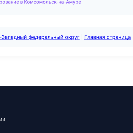
ирование в Комсомольск-на-Амуре
о-Западный федеральный округ
|
Главная страница
сии