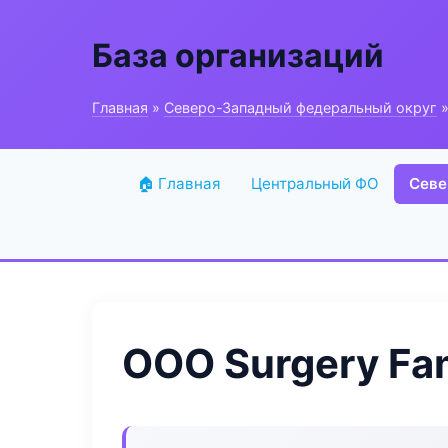
База организаций
Главная
»
Северо-Западный федеральный округ
»
🏠 Главная
Центральный ФО
Севе
ООО Surgery Fa