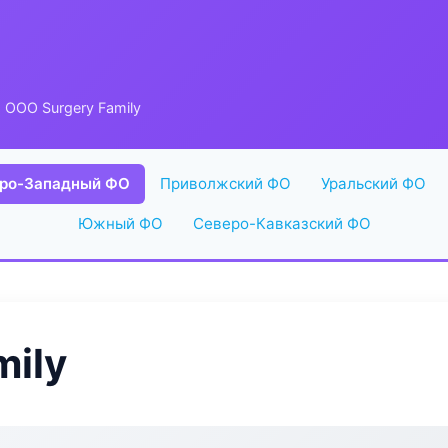
 ООО Surgery Family
ро-Западный ФО
Приволжский ФО
Уральский ФО
Южный ФО
Северо-Кавказский ФО
mily