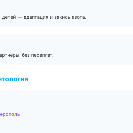
я детей — адаптация и закись азота.
артнёры, без переплат.
нтология
ферополь