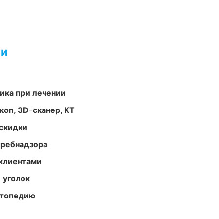
ми
тика при лечении
оп, 3D-сканер, КТ
скидки
требнадзора
 клиентами
 уголок
ортопедию