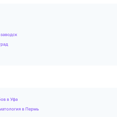
озаводск
град
ов в Уфа
матология в Пермь