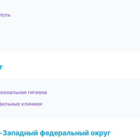
поль
г
сиональная гигиена
фильные клиники
о-Западный федеральный округ