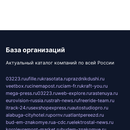
База организаций
Актуальный каталог компаний по всей России
03223.ru
ufille.ru
krasotata.ru
prazdnikdushi.ru
veetbox.ru
cinemapost.ru
ciam-fr.ru
kraft-you.ru
mega-press.ru
03223.ru
web-explore.ru
rastenuya.ru
eurovision-russia.ru
strah-news.ru
freeride-team.ru
itrack-24.ru
sexshopexpress.ru
autostudiopro.ru
alabuga-cityhotel.ru
pornv.ru
atlantpereezd.ru
bud-em-znakomye.ru
a-cdc.ru
elektrostal-news.ru
korolevremont-market.ru
budem-znakomye.ru