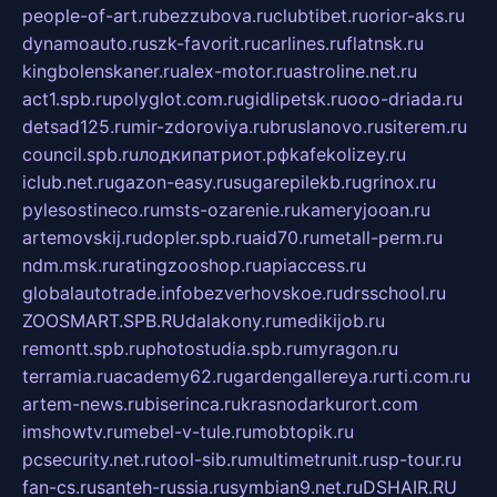
people-of-art.ru
bezzubova.ru
clubtibet.ru
orior-aks.ru
dynamoauto.ru
szk-favorit.ru
carlines.ru
flatnsk.ru
kingbolenskaner.ru
alex-motor.ru
astroline.net.ru
act1.spb.ru
polyglot.com.ru
gidlipetsk.ru
ooo-driada.ru
detsad125.ru
mir-zdoroviya.ru
bruslanovo.ru
siterem.ru
council.spb.ru
лодкипатриот.рф
kafekolizey.ru
iclub.net.ru
gazon-easy.ru
sugarepilekb.ru
grinox.ru
pylesostineco.ru
msts-ozarenie.ru
kameryjooan.ru
artemovskij.ru
dopler.spb.ru
aid70.ru
metall-perm.ru
ndm.msk.ru
ratingzooshop.ru
apiaccess.ru
globalautotrade.info
bezverhovskoe.ru
drsschool.ru
ZOOSMART.SPB.RU
dalakony.ru
medikijob.ru
remontt.spb.ru
photostudia.spb.ru
myragon.ru
terramia.ru
academy62.ru
gardengallereya.ru
rti.com.ru
artem-news.ru
biserinca.ru
krasnodarkurort.com
imshowtv.ru
mebel-v-tule.ru
mobtopik.ru
pcsecurity.net.ru
tool-sib.ru
multimetrunit.ru
sp-tour.ru
fan-cs.ru
santeh-russia.ru
symbian9.net.ru
DSHAIR.RU