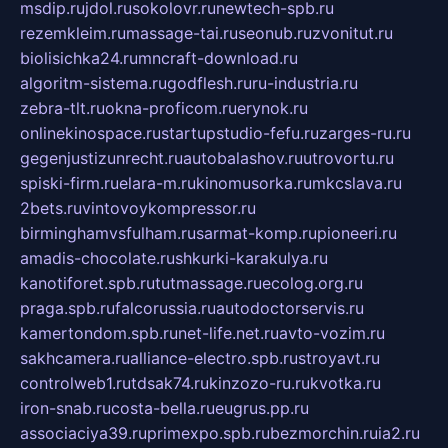
msdip.ru
jdol.ru
sokolovr.ru
newtech-spb.ru
rezemkleim.ru
massage-tai.ru
seonub.ru
zvonitut.ru
biolisichka24.ru
mncraft-download.ru
algoritm-sistema.ru
godflesh.ru
ru-industria.ru
zebra-tlt.ru
okna-proficom.ru
erynok.ru
onlinekinospace.ru
startupstudio-fefu.ru
zarges-ru.ru
gegenjustizunrecht.ru
autobalashov.ru
utrovortu.ru
spiski-firm.ru
elara-m.ru
kinomusorka.ru
mkcslava.ru
2bets.ru
vintovoykompressor.ru
birminghamvsfulham.ru
sarmat-komp.ru
pioneeri.ru
amadis-chocolate.ru
shkurki-karakulya.ru
kanotiforet.spb.ru
tutmassage.ru
ecolog.org.ru
praga.spb.ru
falcorussia.ru
autodoctorservis.ru
kamertondom.spb.ru
net-life.net.ru
avto-vozim.ru
sakhcamera.ru
alliance-electro.spb.ru
stroyavt.ru
controlweb1.ru
tdsak74.ru
kinzozo-ru.ru
kvotka.ru
iron-snab.ru
costa-bella.ru
eugrus.pp.ru
associaciya39.ru
primexpo.spb.ru
bezmorchin.ru
ia2.ru