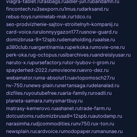
viagra-tablet.ru
fasbags.ru
adler-jun.ru
bandamn.ru
fincontech.ru
3sexporn.ru
1mus.ru
darksand.ru
rebus-toys.ru
minelab-msk.ru
rtdco.ru
seo-prodvizhenie-sajtov-stroitelnyh-kompanij.ru
card-voice.ru
rulonnyygazon177.ru
snow-guard.ru
domizbrusa-9x12spb.ru
demaholding.ru
aalse.ru
a380club.ru
argentinamia.ru
perkoka.ru
movie-one.ru
perk-oka.ru
g-octopus.ru
sibarchives.ru
andreislyusar.ru
naruto-x.ru
pursefactory.ru
tor-lyubov-i-grom.ru
spayderhed-2022.ru
movieone.ru
evro-dez.ru
webamator.ru
ma-absolut1.ru
avtopomosch27.ru
nv-750.ru
news-plain.ru
nertansaga.ru
delanalad.ru
dizfiles.ru
youtubefree.ru
aria-family.ru
roadli.ru
planeta-samara.ru
mysmartbuy.ru
matrasy-kemerovo.ru
ashanet.ru
trade-farm.ru
dotcustoms.ru
domizbrusa9x12spb.ru
autodamp.ru
narasimha.ru
djcommodities.ru
nv750.ru
x-ton.ru
newsplain.ru
cardvoice.ru
modopaper.ru
manunae.ru