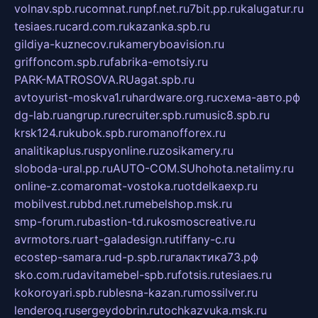
volnav.spb.ru
comnat.ru
npf.net.ru
7bit.pp.ru
kalugatur.ru
tesiaes.ru
card.com.ru
kazanka.spb.ru
gildiya-kuznecov.ru
kameryboavision.ru
griffoncom.spb.ru
fabrika-emotsiy.ru
PARK-MATROSOVA.RU
agat.spb.ru
avtoyurist-moskva1.ru
hardware.org.ru
схема-авто.рф
dg-lab.ru
angrup.ru
recruiter.spb.ru
music8.spb.ru
krsk124.ru
kubok.spb.ru
romanofforex.ru
analitikaplus.ru
spyonline.ru
zosikamery.ru
sloboda-ural.pp.ru
AUTO-COM.SU
hohota.net
alimy.ru
online-z.com
aromat-vostoka.ru
otdelkaexp.ru
mobilvest.ru
bbd.net.ru
mebelshop.msk.ru
smp-forum.ru
bastion-td.ru
kosmoscreative.ru
avrmotors.ru
art-galadesign.ru
tiffany-c.ru
ecostep-samara.ru
d-p.spb.ru
галактика73.рф
sko.com.ru
davitamebel-spb.ru
fotsis.ru
tesiaes.ru
kokoroyari.spb.ru
blesna-kazan.ru
mossilver.ru
lenderoq.ru
sergeydobrin.ru
tochkazvuka.msk.ru