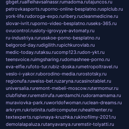
gbget.ru
alfeihavsalnassr.ru
madoma.ru
tajuncos.ru
petrovkasports.ru
porno-online-besplatno.ru
splclub.ru
york-life.ru
doroga-expo.ru
ribery.ru
cleanmedicine.ru
slovar-ivrit.ru
porno-video-besplatno.ru
seks-365.ru
ovucontrol.ru
sloty-igrovyye-avtomaty.ru
ru-industriya.ru
russkoe-porno-besplatno.ru
belgorod-day.ru
digilith.ru
pichkurovlab.ru
medic-today.ru
taksu.ru
comp123.ru
don-ykt.ru
teensvoice.ru
imgsharing.ru
domashnee-porno.ru
eva-elfie.ru
foto-tur.ru
biz-doska.ru
metropoltravel.ru
veslo-i-yakor.ru
borodino-media.ru
rostotsky.ru
regionufa.ru
weiss-bet.ru
zaryna.ru
casinotablet.ru
universalia.ru
remont-mebeli-moscow.ru
termomur.ru
clubfisher.ru
remstirufa.ru
erdamchi.ru
doramamama.ru
muraviovka-park.ru
worldofwoman.ru
clean-dreams.ru
arkrym.ru
kristinita.ru
dircomputer.ru
healthenter.ru
textexperts.ru
pivnaya-kruzhka.ru
kinofilmy-2021.ru
demolalapaluza.ru
tanyavanya.ru
remstir-tolyatti.ru