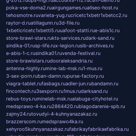
g-2012.ru
ops-mgr.ru
accounts-112.ru
csm-demo.ru
poka-vse-doma2.ru
airgungames.ru
allseo-host.ru
tehosmotre.ru
varieta-yug.ru
cricetc1xbetr1xbetcc2.ru
raytor-d.ru
atillagunn.ru
3d-file.ru
1xbeticricetc1xbetti5.ru
uafoot-statti.ru
e-abis1c.ru
store-brawl-stars.ru
kts-services.ru
dark-sand.ru
sindika-01.ru
sp-life.ru
x-legion.ru
sib-archives.ru
e-abis-1-c.ru
sindika01.ru
venda-festival.ru
store-brawlstars.ru
dooraleksandria.ru
antenna-highly.ru
mine-lab-msk.ru
1-mus.ru
3-sex-porn.ru
ban-damn.ru
purse-factory.ru
viagra-tablet.ru
fasbags.ru
adler-jun.ru
bandamn.ru
fincontech.ru
3sexporn.ru
1mus.ru
darksand.ru
rebus-toys.ru
minelab-msk.ru
alabuga-cityhotel.ru
medsprawo-4-ka.ru
2864420.ru
blagodarenie-spb.ru
zajmy24.ru
tovudyi-4-kuhnyanazakaz.ru
brazzerscom.ru
medsprawo4ka.ru
xehyroo5kuhnyanazakaz.ru
fabrikayfabrikaefabrika.ru