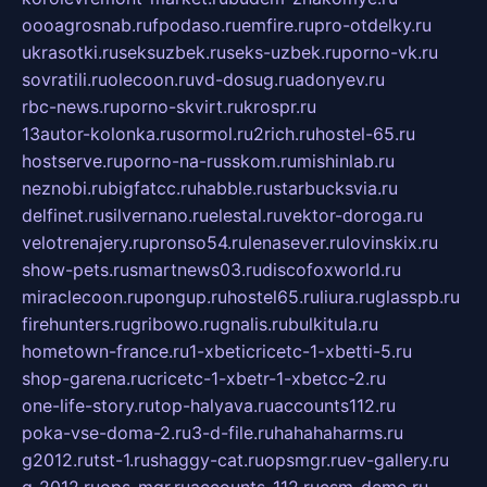
oooagrosnab.ru
fpodaso.ru
emfire.ru
pro-otdelky.ru
ukrasotki.ru
seksuzbek.ru
seks-uzbek.ru
porno-vk.ru
sovratili.ru
olecoon.ru
vd-dosug.ru
adonyev.ru
rbc-news.ru
porno-skvirt.ru
krospr.ru
13autor-kolonka.ru
sormol.ru
2rich.ru
hostel-65.ru
hostserve.ru
porno-na-russkom.ru
mishinlab.ru
neznobi.ru
bigfatcc.ru
habble.ru
starbucksvia.ru
delfinet.ru
silvernano.ru
elestal.ru
vektor-doroga.ru
velotrenajery.ru
pronso54.ru
lenasever.ru
lovinskix.ru
show-pets.ru
smartnews03.ru
discofoxworld.ru
miraclecoon.ru
pongup.ru
hostel65.ru
liura.ru
glasspb.ru
firehunters.ru
gribowo.ru
gnalis.ru
bulkitula.ru
hometown-france.ru
1-xbeticricetc-1-xbetti-5.ru
shop-garena.ru
cricetc-1-xbetr-1-xbetcc-2.ru
one-life-story.ru
top-halyava.ru
accounts112.ru
poka-vse-doma-2.ru
3-d-file.ru
hahahaharms.ru
g2012.ru
tst-1.ru
shaggy-cat.ru
opsmgr.ru
ev-gallery.ru