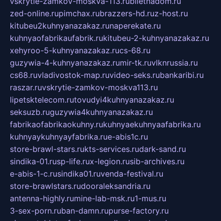
vskrytie-zamkov-moskva-113.ru
biletnadom.ru
zed-online.ru
pimchax.ru
brazzers-hd.ru
z-host.ru
kitubeu2kuhnyanazakaz.ru
naperekate.ru
kuhnyaofabrikaufabrik.ru
kitubeu-2-kuhnyanazakaz.ru
xehyroo-5-kuhnyanazakaz.ru
cs-68.ru
guzywia-4-kuhnyanazakaz.ru
mir-tk.ru
vlknrussia.ru
cs68.ru
vladivostok-map.ru
video-seks.ru
bankaribi.ru
raszar.ru
vskrytie-zamkov-moskva113.ru
lipetsktelecom.ru
tovudyi4kuhnyanazakaz.ru
seksuzb.ru
guzywia4kuhnyanazakaz.ru
fabrikaofabrikaokuhny.ru
kuhnyaekuhnyaafabrika.ru
kuhnyaykuhnyayfabrika.ru
e-abis1c.ru
store-brawl-stars.ru
kts-services.ru
dark-sand.ru
sindika-01.ru
sp-life.ru
x-legion.ru
sib-archives.ru
e-abis-1-c.ru
sindika01.ru
venda-festival.ru
store-brawlstars.ru
dooraleksandria.ru
antenna-highly.ru
mine-lab-msk.ru
1-mus.ru
3-sex-porn.ru
ban-damn.ru
purse-factory.ru