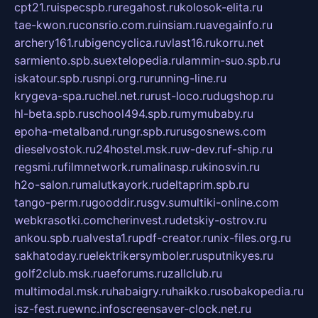
cpt21.ru
ispecspb.ru
regahost.ru
kolosok-elita.ru
tae-kwon.ru
consrio.com.ru
insiam.ru
avegainfo.ru
archery161.ru
bigencyclica.ru
vlast16.ru
korru.net
sarmiento.spb.su
extelopedia.ru
lammin-suo.spb.ru
iskatour.spb.ru
snpi.org.ru
running-line.ru
krygeva-spa.ru
chel.net.ru
rust-loco.ru
dugshop.ru
hl-beta.spb.ru
school494.spb.ru
mymubaby.ru
epoha-metalband.ru
ngr.spb.ru
rusgosnews.com
dieselvostok.ru
24hostel.msk.ru
w-dev.ru
f-ship.ru
regsmi.ru
filmnetwork.ru
malinasp.ru
kinosvin.ru
h2o-salon.ru
malutkayork.ru
deltaprim.spb.ru
tango-perm.ru
gooddir.ru
sgv.su
multiki-online.com
webkrasotki.com
cherinvest.ru
detskiy-ostrov.ru
ankou.spb.ru
alvesta1.ru
pdf-creator.ru
nix-files.org.ru
sakhatoday.ru
elektrikersymboler.ru
sputnikyes.ru
golf2club.msk.ru
aeforums.ru
zallclub.ru
multimodal.msk.ru
habaigry.ru
haikko.ru
sobakopedia.ru
isz-fest.ru
ewnc.info
screensaver-clock.net.ru