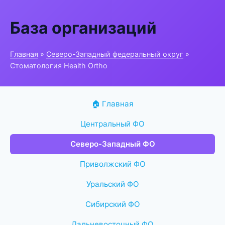
База организаций
Главная
»
Северо-Западный федеральный округ
»
Стоматология Health Ortho
🏠 Главная
Центральный ФО
Северо-Западный ФО
Приволжский ФО
Уральский ФО
Сибирский ФО
Дальневосточный ФО