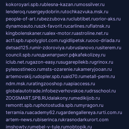
kokoroyari.spb.ru
blesna-kazan.ru
mossilver.ru
lenderoq.ru
sergeydobrin.ru
tochkazvuka.msk.ru
people-of-art.ru
bezzubova.ru
clubtibet.ru
orior-aks.ru
dynamoauto.ru
szk-favorit.ru
carlines.ru
flatnsk.ru
kingbolenskaner.ru
alex-motor.ru
astroline.net.ru
act1.spb.ru
polyglot.com.ru
gidlipetsk.ru
ooo-driada.ru
detsad125.ru
mir-zdoroviya.ru
bruslanovo.ru
siterem.ru
council.spb.ru
лодкипатриот.рф
kafekolizey.ru
iclub.net.ru
gazon-easy.ru
sugarepilekb.ru
grinox.ru
pylesostineco.ru
msts-ozarenie.ru
kameryjooan.ru
artemovskij.ru
dopler.spb.ru
aid70.ru
metall-perm.ru
ndm.msk.ru
ratingzooshop.ru
apiaccess.ru
globalautotrade.info
bezverhovskoe.ru
drsschool.ru
ZOOSMART.SPB.RU
dalakony.ru
medikijob.ru
remontt.spb.ru
photostudia.spb.ru
myragon.ru
terramia.ru
academy62.ru
gardengallereya.ru
rti.com.ru
artem-news.ru
biserinca.ru
krasnodarkurort.com
imshowtv.ru
mebel-v-tule.ru
mobtopik.ru