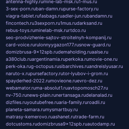
antenna-highly.ru
mine-lab-msk.ru
1-mus.ru
3-sex-porn.ru
ban-damn.ru
purse-factory.ru
viagra-tablet.ru
fasbags.ru
adler-jun.ru
bandamn.ru
fincontech.ru
3sexporn.ru
1mus.ru
darksand.ru
rebus-toys.ru
minelab-msk.ru
rtdco.ru
seo-prodvizhenie-sajtov-stroitelnyh-kompanij.ru
card-voice.ru
rulonnyygazon177.ru
snow-guard.ru
domizbrusa-9x12spb.ru
demaholding.ru
aalse.ru
a380club.ru
argentinamia.ru
perkoka.ru
movie-one.ru
perk-oka.ru
g-octopus.ru
sibarchives.ru
andreislyusar.ru
naruto-x.ru
pursefactory.ru
tor-lyubov-i-grom.ru
spayderhed-2022.ru
movieone.ru
evro-dez.ru
webamator.ru
ma-absolut1.ru
avtopomosch27.ru
nv-750.ru
news-plain.ru
nertansaga.ru
delanalad.ru
dizfiles.ru
youtubefree.ru
aria-family.ru
roadli.ru
planeta-samara.ru
mysmartbuy.ru
matrasy-kemerovo.ru
ashanet.ru
trade-farm.ru
dotcustoms.ru
domizbrusa9x12spb.ru
autodamp.ru