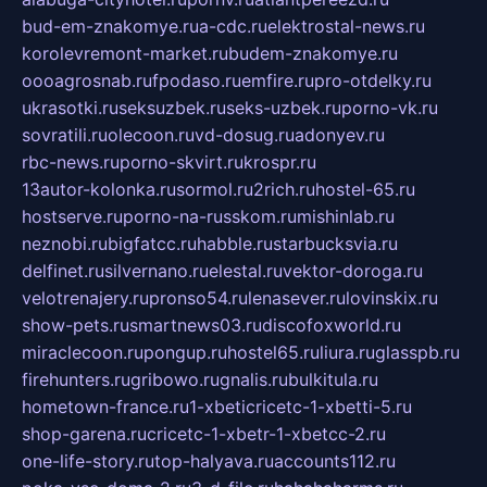
bud-em-znakomye.ru
a-cdc.ru
elektrostal-news.ru
korolevremont-market.ru
budem-znakomye.ru
oooagrosnab.ru
fpodaso.ru
emfire.ru
pro-otdelky.ru
ukrasotki.ru
seksuzbek.ru
seks-uzbek.ru
porno-vk.ru
sovratili.ru
olecoon.ru
vd-dosug.ru
adonyev.ru
rbc-news.ru
porno-skvirt.ru
krospr.ru
13autor-kolonka.ru
sormol.ru
2rich.ru
hostel-65.ru
hostserve.ru
porno-na-russkom.ru
mishinlab.ru
neznobi.ru
bigfatcc.ru
habble.ru
starbucksvia.ru
delfinet.ru
silvernano.ru
elestal.ru
vektor-doroga.ru
velotrenajery.ru
pronso54.ru
lenasever.ru
lovinskix.ru
show-pets.ru
smartnews03.ru
discofoxworld.ru
miraclecoon.ru
pongup.ru
hostel65.ru
liura.ru
glasspb.ru
firehunters.ru
gribowo.ru
gnalis.ru
bulkitula.ru
hometown-france.ru
1-xbeticricetc-1-xbetti-5.ru
shop-garena.ru
cricetc-1-xbetr-1-xbetcc-2.ru
one-life-story.ru
top-halyava.ru
accounts112.ru