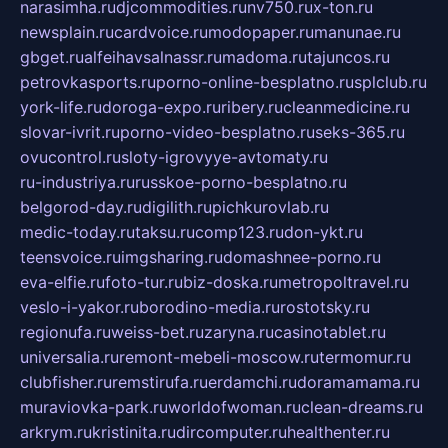
narasimha.ru
djcommodities.ru
nv750.ru
x-ton.ru
newsplain.ru
cardvoice.ru
modopaper.ru
manunae.ru
gbget.ru
alfeihavsalnassr.ru
madoma.ru
tajuncos.ru
petrovkasports.ru
porno-online-besplatno.ru
splclub.ru
york-life.ru
doroga-expo.ru
ribery.ru
cleanmedicine.ru
slovar-ivrit.ru
porno-video-besplatno.ru
seks-365.ru
ovucontrol.ru
sloty-igrovyye-avtomaty.ru
ru-industriya.ru
russkoe-porno-besplatno.ru
belgorod-day.ru
digilith.ru
pichkurovlab.ru
medic-today.ru
taksu.ru
comp123.ru
don-ykt.ru
teensvoice.ru
imgsharing.ru
domashnee-porno.ru
eva-elfie.ru
foto-tur.ru
biz-doska.ru
metropoltravel.ru
veslo-i-yakor.ru
borodino-media.ru
rostotsky.ru
regionufa.ru
weiss-bet.ru
zaryna.ru
casinotablet.ru
universalia.ru
remont-mebeli-moscow.ru
termomur.ru
clubfisher.ru
remstirufa.ru
erdamchi.ru
doramamama.ru
muraviovka-park.ru
worldofwoman.ru
clean-dreams.ru
arkrym.ru
kristinita.ru
dircomputer.ru
healthenter.ru