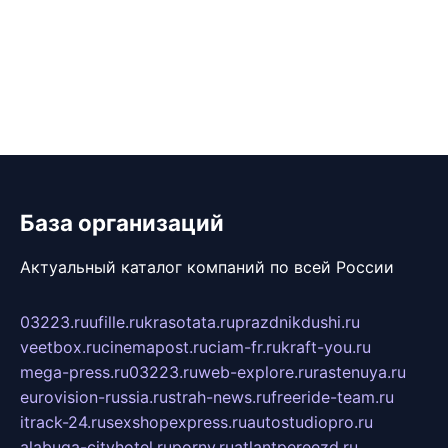
База организаций
Актуальный каталог компаний по всей России
03223.ru
ufille.ru
krasotata.ru
prazdnikdushi.ru
veetbox.ru
cinemapost.ru
ciam-fr.ru
kraft-you.ru
mega-press.ru
03223.ru
web-explore.ru
rastenuya.ru
eurovision-russia.ru
strah-news.ru
freeride-team.ru
itrack-24.ru
sexshopexpress.ru
autostudiopro.ru
alabuga-cityhotel.ru
pornv.ru
atlantpereezd.ru