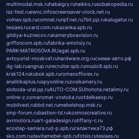
multimodal.msk.ru
habaigry.ru
haikko.ru
sobakopedia.ru
isz-fest.ru
ewnc.info
screensaver-clock.net.ru
volnav.spb.ru
comnat.ru
npf.net.ru
7bit.pp.ru
kalugatur.ru
tesiaes.ru
card.com.ru
kazanka.spb.ru
gildiya-kuznecov.ru
kameryboavision.ru
griffoncom.spb.ru
fabrika-emotsiy.ru
PARK-MATROSOVA.RU
agat.spb.ru
avtoyurist-moskva1.ru
hardware.org.ru
схема-авто.рф
dg-lab.ru
angrup.ru
recruiter.spb.ru
music8.spb.ru
krsk124.ru
kubok.spb.ru
romanofforex.ru
analitikaplus.ru
spyonline.ru
zosikamery.ru
sloboda-ural.pp.ru
AUTO-COM.SU
hohota.net
alimy.ru
online-z.com
aromat-vostoka.ru
otdelkaexp.ru
mobilvest.ru
bbd.net.ru
mebelshop.msk.ru
smp-forum.ru
bastion-td.ru
kosmoscreative.ru
avrmotors.ru
art-galadesign.ru
tiffany-c.ru
ecostep-samara.ru
d-p.spb.ru
галактика73.рф
sko.com.ru
davitamebel-spb.ru
fotsis.ru
tesiaes.ru