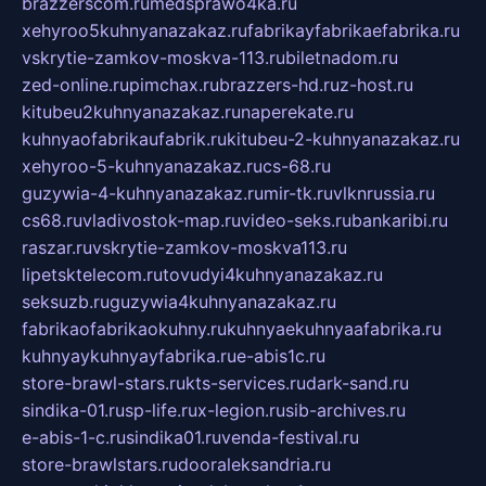
brazzerscom.ru
medsprawo4ka.ru
xehyroo5kuhnyanazakaz.ru
fabrikayfabrikaefabrika.ru
vskrytie-zamkov-moskva-113.ru
biletnadom.ru
zed-online.ru
pimchax.ru
brazzers-hd.ru
z-host.ru
kitubeu2kuhnyanazakaz.ru
naperekate.ru
kuhnyaofabrikaufabrik.ru
kitubeu-2-kuhnyanazakaz.ru
xehyroo-5-kuhnyanazakaz.ru
cs-68.ru
guzywia-4-kuhnyanazakaz.ru
mir-tk.ru
vlknrussia.ru
cs68.ru
vladivostok-map.ru
video-seks.ru
bankaribi.ru
raszar.ru
vskrytie-zamkov-moskva113.ru
lipetsktelecom.ru
tovudyi4kuhnyanazakaz.ru
seksuzb.ru
guzywia4kuhnyanazakaz.ru
fabrikaofabrikaokuhny.ru
kuhnyaekuhnyaafabrika.ru
kuhnyaykuhnyayfabrika.ru
e-abis1c.ru
store-brawl-stars.ru
kts-services.ru
dark-sand.ru
sindika-01.ru
sp-life.ru
x-legion.ru
sib-archives.ru
e-abis-1-c.ru
sindika01.ru
venda-festival.ru
store-brawlstars.ru
dooraleksandria.ru