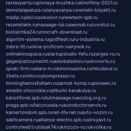
textexperts.ru
pivnaya-kruzhka.ru
kinofilmy-2021.ru
demolalapaluza.ru
tanyavanya.ru
remstir-tolyatti.ru
msdip.ru
jdol.ru
sokolovr.ru
newtech-spb.ru
rezemkleim.ru
massage-tai.ru
seonub.ru
zvonitut.ru
biolisichka24.ru
mncraft-download.ru
algoritm-sistema.ru
godflesh.ru
ru-industria.ru
zebra-tlt.ru
okna-proficom.ru
erynok.ru
onlinekinospace.ru
startupstudio-fefu.ru
zarges-ru.ru
gegenjustizunrecht.ru
autobalashov.ru
utrovortu.ru
spiski-firm.ru
elara-m.ru
kinomusorka.ru
mkcslava.ru
2bets.ru
vintovoykompressor.ru
birminghamvsfulham.ru
sarmat-komp.ru
pioneeri.ru
amadis-chocolate.ru
shkurki-karakulya.ru
kanotiforet.spb.ru
tutmassage.ru
ecolog.org.ru
praga.spb.ru
falcorussia.ru
autodoctorservis.ru
kamertondom.spb.ru
net-life.net.ru
avto-vozim.ru
sakhcamera.ru
alliance-electro.spb.ru
stroyavt.ru
controlweb1.ru
tdsak74.ru
kinzozo-ru.ru
kvotka.ru