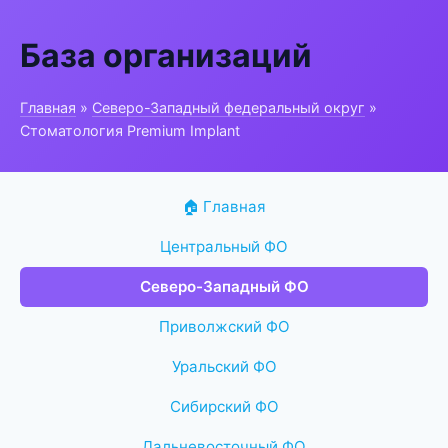
База организаций
Главная
»
Северо-Западный федеральный округ
»
Стоматология Premium Implant
🏠 Главная
Центральный ФО
Северо-Западный ФО
Приволжский ФО
Уральский ФО
Сибирский ФО
Дальневосточный ФО