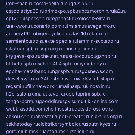
iron-snab.ru
costa-bella.ru
eugrus.pp.ru
associaciya39.ru
primexpo.spb.ru
bezmorchin.ru
ia2.ru
cpt21.ru
ispecspb.ru
regahost.ru
kolosok-elita.ru
tae-kwon.ru
consrio.com.ru
insiam.ru
avegainfo.ru
archery161.ru
bigencyclica.ru
vlast16.ru
korru.net
sarmiento.spb.su
extelopedia.ru
lammin-suo.spb.ru
iskatour.spb.ru
snpi.org.ru
running-line.ru
krygeva-spa.ru
chel.net.ru
rust-loco.ru
dugshop.ru
hl-beta.spb.ru
school494.spb.ru
mymubaby.ru
epoha-metalband.ru
ngr.spb.ru
rusgosnews.com
dieselvostok.ru
24hostel.msk.ru
w-dev.ru
f-ship.ru
regsmi.ru
filmnetwork.ru
malinasp.ru
kinosvin.ru
h2o-salon.ru
malutkayork.ru
deltaprim.spb.ru
tango-perm.ru
gooddir.ru
sgv.su
multiki-online.com
webkrasotki.com
cherinvest.ru
detskiy-ostrov.ru
ankou.spb.ru
alvesta1.ru
pdf-creator.ru
nix-files.org.ru
sakhatoday.ru
elektrikersymboler.ru
sputnikyes.ru
golf2club.msk.ru
aeforums.ru
zallclub.ru