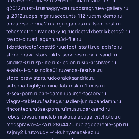
poka-vse-doma-2.ru
3-d-file.ru
hahahaharms.ru
g2012.ru
tst-1.ru
shaggy-cat.ru
opsmgr.ru
ev-gallery.ru
g-2012.ru
ops-mgr.ru
accounts-112.ru
csm-demo.ru
poka-vse-doma2.ru
airgungames.ru
allseo-host.ru
tehosmotre.ru
varieta-yug.ru
cricetc1xbetr1xbetcc2.ru
raytor-d.ru
atillagunn.ru
3d-file.ru
1xbeticricetc1xbetti5.ru
uafoot-statti.ru
e-abis1c.ru
store-brawl-stars.ru
kts-services.ru
dark-sand.ru
sindika-01.ru
sp-life.ru
x-legion.ru
sib-archives.ru
e-abis-1-c.ru
sindika01.ru
venda-festival.ru
store-brawlstars.ru
dooraleksandria.ru
antenna-highly.ru
mine-lab-msk.ru
1-mus.ru
3-sex-porn.ru
ban-damn.ru
purse-factory.ru
viagra-tablet.ru
fasbags.ru
adler-jun.ru
bandamn.ru
fincontech.ru
3sexporn.ru
1mus.ru
darksand.ru
rebus-toys.ru
minelab-msk.ru
alabuga-cityhotel.ru
medsprawo-4-ka.ru
2864420.ru
blagodarenie-spb.ru
zajmy24.ru
tovudyi-4-kuhnyanazakaz.ru