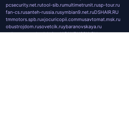
pcsecurity.net.ru
tool-sib.ru
multimetrunit.ru
sp-tour.ru
fan-cs.ru
santeh-russia.ru
symbian9.net.ru
DSHAIR.RU
tmmotors.spb.ru
xjocuricopii.com
musavtomat.msk.ru
obustrojdom.ru
sovetcik.ru
ybaranovskaya.ru
ppknews.ru
cult-alshei.ru
JAPANRUSSIA.RU
proekciyamebel.ru
imper-finans.ru
rim.org.ru
glamourai.ru
brassminus.ru
zabor-pro.ru
ftn.pp.ru
dorogoe58.ru
laimengpacker.ru
kuzova-zapchasti.ru
sageerp.ru
taxodrom.ru
dsrazvitie.ru
hardcity.net.ru
ratinghomegames.ru
topservice25.ru
gubernyan.ru
gtglasslined.ru
ii4.ru
tssport.spb.ru
andorra24.com
blackwallstreet.ru
oboimos.ru
optim-doors.com.ru
ikuch.ru
nycr.org.ru
npa21.ru
vremya-ch.spb.ru
desert000.ru
ivtorgi.ru
ifiori.ru
catalog-statei.ru
dcv.org.ru
spetsmaster174.ru
ipkameryhiseeu.ru
dum26.ru
ruspol.spb.ru
fr-opendp.ru
kam-solnyshko.ru
cheyenne-arapaho.ru
sevzapmetal.spb.ru
ted-lapidus.spb.ru
parasite-eliminator.ru