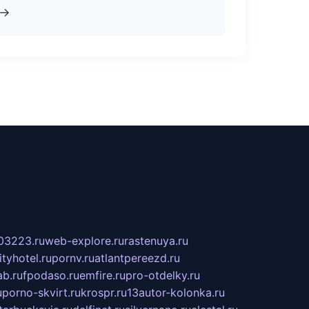
→
03223.ru
web-explore.ru
rastenuya.ru
tyhotel.ru
pornv.ru
atlantpereezd.ru
b.ru
fpodaso.ru
emfire.ru
pro-otdelky.ru
u
porno-skvirt.ru
krospr.ru
13autor-kolonka.ru