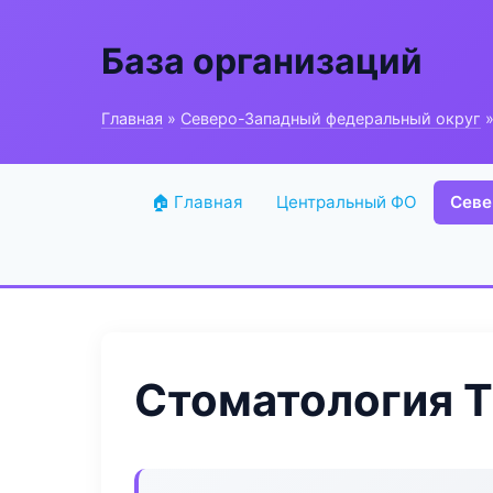
База организаций
Главная
»
Северо-Западный федеральный округ
»
🏠 Главная
Центральный ФО
Севе
Стоматология T