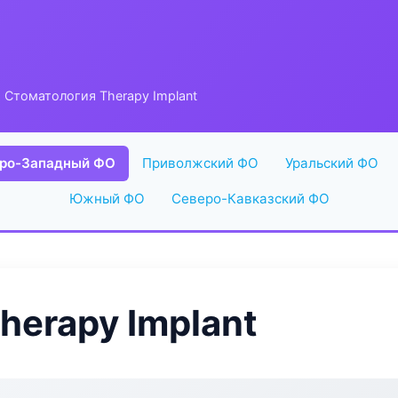
 Стоматология Therapy Implant
ро-Западный ФО
Приволжский ФО
Уральский ФО
Южный ФО
Северо-Кавказский ФО
herapy Implant