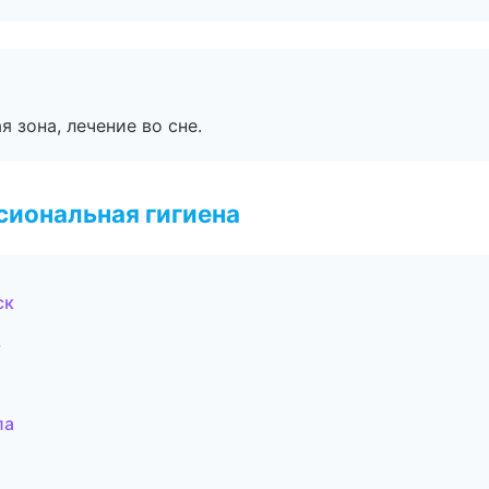
я зона, лечение во сне.
иональная гигиена
ск
ь
ла