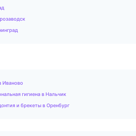
ад
трозаводск
нинград
в Иваново
нальная гигиена в Нальчик
онтия и брекеты в Оренбург