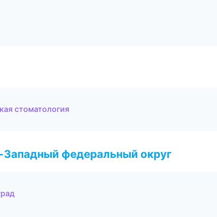
ская стоматология
о-Западный федеральный округ
град