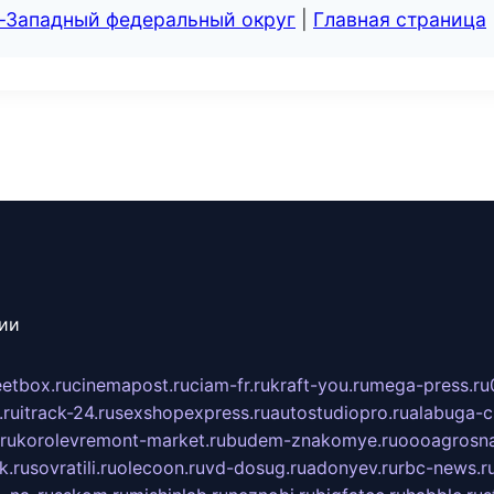
о-Западный федеральный округ
|
Главная страница
сии
eetbox.ru
cinemapost.ru
ciam-fr.ru
kraft-you.ru
mega-press.ru
.ru
itrack-24.ru
sexshopexpress.ru
autostudiopro.ru
alabuga-ci
ru
korolevremont-market.ru
budem-znakomye.ru
oooagrosna
k.ru
sovratili.ru
olecoon.ru
vd-dosug.ru
adonyev.ru
rbc-news.r