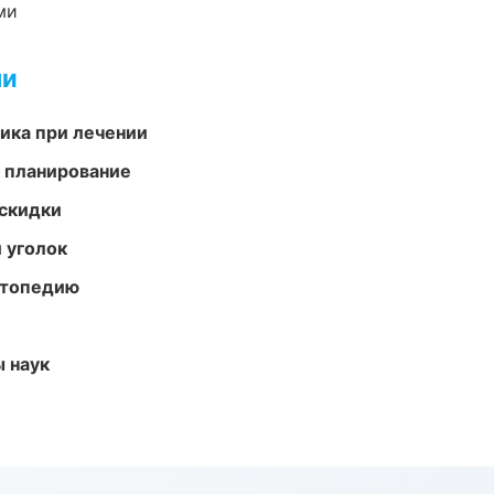
ми
ми
тика при лечении
 планирование
скидки
 уголок
ортопедию
ы наук