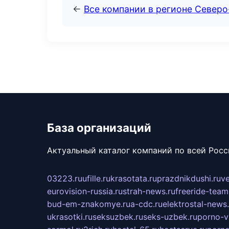
←
Все компании в регионе Север
База организаций
Актуальный каталог компаний по всей Рос
03223.ru
ufille.ru
krasotata.ru
prazdnikdushi.ru
v
eurovision-russia.ru
strah-news.ru
freeride-team
bud-em-znakomye.ru
a-cdc.ru
elektrostal-news.
ukrasotki.ru
seksuzbek.ru
seks-uzbek.ru
porno-v