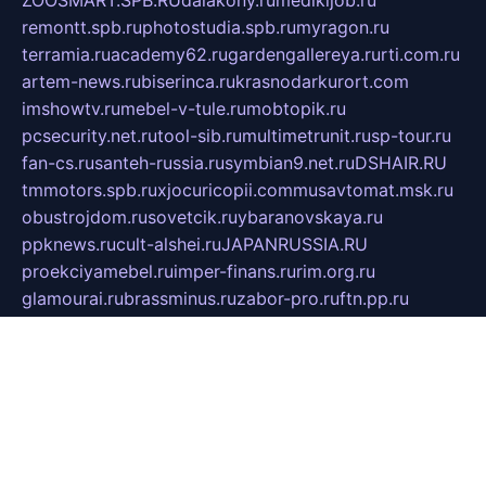
remontt.spb.ru
photostudia.spb.ru
myragon.ru
terramia.ru
academy62.ru
gardengallereya.ru
rti.com.ru
artem-news.ru
biserinca.ru
krasnodarkurort.com
imshowtv.ru
mebel-v-tule.ru
mobtopik.ru
pcsecurity.net.ru
tool-sib.ru
multimetrunit.ru
sp-tour.ru
fan-cs.ru
santeh-russia.ru
symbian9.net.ru
DSHAIR.RU
tmmotors.spb.ru
xjocuricopii.com
musavtomat.msk.ru
obustrojdom.ru
sovetcik.ru
ybaranovskaya.ru
ppknews.ru
cult-alshei.ru
JAPANRUSSIA.RU
proekciyamebel.ru
imper-finans.ru
rim.org.ru
glamourai.ru
brassminus.ru
zabor-pro.ru
ftn.pp.ru
dorogoe58.ru
laimengpacker.ru
kuzova-zapchasti.ru
sageerp.ru
taxodrom.ru
dsrazvitie.ru
hardcity.net.ru
ratinghomegames.ru
topservice25.ru
gubernyan.ru
gtglasslined.ru
ii4.ru
tssport.spb.ru
andorra24.com
blackwallstreet.ru
oboimos.ru
optim-doors.com.ru
ikuch.ru
nycr.org.ru
npa21.ru
vremya-ch.spb.ru