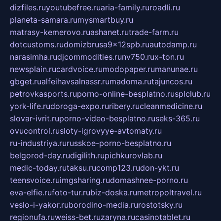
dizfiles.ru
youtubefree.ru
aria-family.ru
roadli.ru
planeta-samara.ru
mysmartbuy.ru
matrasy-kemerovo.ru
ashanet.ru
trade-farm.ru
dotcustoms.ru
domizbrusa9x12spb.ru
autodamp.ru
narasimha.ru
djcommodities.ru
nv750.ru
x-ton.ru
newsplain.ru
cardvoice.ru
modopaper.ru
manunae.ru
gbget.ru
alfeihavsalnassr.ru
madoma.ru
tajuncos.ru
petrovkasports.ru
porno-online-besplatno.ru
splclub.ru
york-life.ru
doroga-expo.ru
ribery.ru
cleanmedicine.ru
slovar-ivrit.ru
porno-video-besplatno.ru
seks-365.ru
ovucontrol.ru
sloty-igrovyye-avtomaty.ru
ru-industriya.ru
russkoe-porno-besplatno.ru
belgorod-day.ru
digilith.ru
pichkurovlab.ru
medic-today.ru
taksu.ru
comp123.ru
don-ykt.ru
teensvoice.ru
imgsharing.ru
domashnee-porno.ru
eva-elfie.ru
foto-tur.ru
biz-doska.ru
metropoltravel.ru
veslo-i-yakor.ru
borodino-media.ru
rostotsky.ru
regionufa.ru
weiss-bet.ru
zaryna.ru
casinotablet.ru