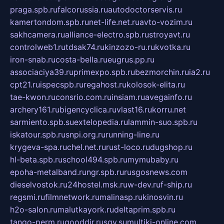
praga.spb.ru
falcorussia.ru
autodoctorservis.ru
kamertondom.spb.ru
net-life.net.ru
avto-vozim.ru
sakhcamera.ru
alliance-electro.spb.ru
stroyavt.ru
controlweb1.ru
tdsak74.ru
kinzozo-ru.ru
kvotka.ru
iron-snab.ru
costa-bella.ru
eugrus.pp.ru
associaciya39.ru
primexpo.spb.ru
bezmorchin.ru
ia2.ru
cpt21.ru
ispecspb.ru
regahost.ru
kolosok-elita.ru
tae-kwon.ru
consrio.com.ru
insiam.ru
avegainfo.ru
archery161.ru
bigencyclica.ru
vlast16.ru
korru.net
sarmiento.spb.su
extelopedia.ru
lammin-suo.spb.ru
iskatour.spb.ru
snpi.org.ru
running-line.ru
krygeva-spa.ru
chel.net.ru
rust-loco.ru
dugshop.ru
hl-beta.spb.ru
school494.spb.ru
mymubaby.ru
epoha-metalband.ru
ngr.spb.ru
rusgosnews.com
dieselvostok.ru
24hostel.msk.ru
w-dev.ru
f-ship.ru
regsmi.ru
filmnetwork.ru
malinasp.ru
kinosvin.ru
h2o-salon.ru
malutkayork.ru
deltaprim.spb.ru
tango-perm.ru
gooddir.ru
sgv.su
multiki-online.com