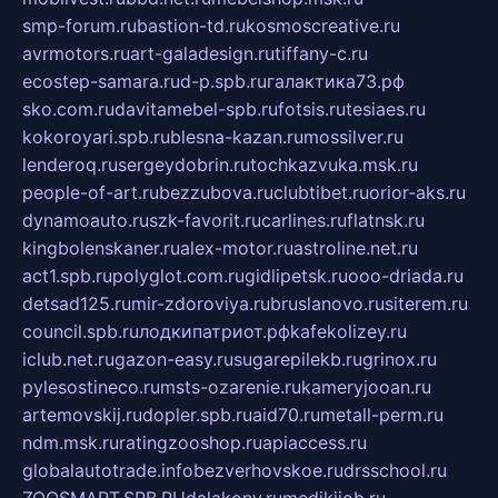
smp-forum.ru
bastion-td.ru
kosmoscreative.ru
avrmotors.ru
art-galadesign.ru
tiffany-c.ru
ecostep-samara.ru
d-p.spb.ru
галактика73.рф
sko.com.ru
davitamebel-spb.ru
fotsis.ru
tesiaes.ru
kokoroyari.spb.ru
blesna-kazan.ru
mossilver.ru
lenderoq.ru
sergeydobrin.ru
tochkazvuka.msk.ru
people-of-art.ru
bezzubova.ru
clubtibet.ru
orior-aks.ru
dynamoauto.ru
szk-favorit.ru
carlines.ru
flatnsk.ru
kingbolenskaner.ru
alex-motor.ru
astroline.net.ru
act1.spb.ru
polyglot.com.ru
gidlipetsk.ru
ooo-driada.ru
detsad125.ru
mir-zdoroviya.ru
bruslanovo.ru
siterem.ru
council.spb.ru
лодкипатриот.рф
kafekolizey.ru
iclub.net.ru
gazon-easy.ru
sugarepilekb.ru
grinox.ru
pylesostineco.ru
msts-ozarenie.ru
kameryjooan.ru
artemovskij.ru
dopler.spb.ru
aid70.ru
metall-perm.ru
ndm.msk.ru
ratingzooshop.ru
apiaccess.ru
globalautotrade.info
bezverhovskoe.ru
drsschool.ru
ZOOSMART.SPB.RU
dalakony.ru
medikijob.ru