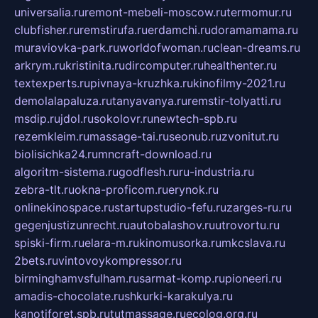
universalia.ru
remont-mebeli-moscow.ru
termomur.ru
clubfisher.ru
remstirufa.ru
erdamchi.ru
doramamama.ru
muraviovka-park.ru
worldofwoman.ru
clean-dreams.ru
arkrym.ru
kristinita.ru
dircomputer.ru
healthenter.ru
textexperts.ru
pivnaya-kruzhka.ru
kinofilmy-2021.ru
demolalapaluza.ru
tanyavanya.ru
remstir-tolyatti.ru
msdip.ru
jdol.ru
sokolovr.ru
newtech-spb.ru
rezemkleim.ru
massage-tai.ru
seonub.ru
zvonitut.ru
biolisichka24.ru
mncraft-download.ru
algoritm-sistema.ru
godflesh.ru
ru-industria.ru
zebra-tlt.ru
okna-proficom.ru
erynok.ru
onlinekinospace.ru
startupstudio-fefu.ru
zarges-ru.ru
gegenjustizunrecht.ru
autobalashov.ru
utrovortu.ru
spiski-firm.ru
elara-m.ru
kinomusorka.ru
mkcslava.ru
2bets.ru
vintovoykompressor.ru
birminghamvsfulham.ru
sarmat-komp.ru
pioneeri.ru
amadis-chocolate.ru
shkurki-karakulya.ru
kanotiforet.spb.ru
tutmassage.ru
ecolog.org.ru