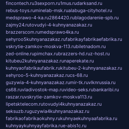
fincontech.ru
3sexporn.ru
1mus.ru
darksand.ru
rebus-toys.ru
minelab-msk.ru
alabuga-cityhotel.ru
medsprawo-4-ka.ru
2864420.ru
blagodarenie-spb.ru
zajmy24.ru
tovudyi-4-kuhnyanazakaz.ru
brazzerscom.ru
medsprawo4ka.ru
xehyroo5kuhnyanazakaz.ru
fabrikayfabrikaefabrika.ru
vskrytie-zamkov-moskva-113.ru
biletnadom.ru
zed-online.ru
pimchax.ru
brazzers-hd.ru
z-host.ru
kitubeu2kuhnyanazakaz.ru
naperekate.ru
kuhnyaofabrikaufabrik.ru
kitubeu-2-kuhnyanazakaz.ru
xehyroo-5-kuhnyanazakaz.ru
cs-68.ru
guzywia-4-kuhnyanazakaz.ru
mir-tk.ru
vlknrussia.ru
cs68.ru
vladivostok-map.ru
video-seks.ru
bankaribi.ru
raszar.ru
vskrytie-zamkov-moskva113.ru
lipetsktelecom.ru
tovudyi4kuhnyanazakaz.ru
seksuzb.ru
guzywia4kuhnyanazakaz.ru
fabrikaofabrikaokuhny.ru
kuhnyaekuhnyaafabrika.ru
kuhnyaykuhnyayfabrika.ru
e-abis1c.ru