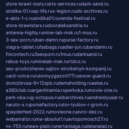
store-brawl-stars.ru
kts-services.ru
dark-sand.ru
sindika-01.ru
sp-life.ru
x-legion.ru
sib-archives.ru
e-abis-1-c.ru
sindika01.ru
venda-festival.ru
store-brawlstars.ru
dooraleksandria.ru
antenna-highly.ru
mine-lab-msk.ru
1-mus.ru
3-sex-porn.ru
ban-damn.ru
purse-factory.ru
viagra-tablet.ru
fasbags.ru
adler-jun.ru
bandamn.ru
fincontech.ru
3sexporn.ru
1mus.ru
darksand.ru
rebus-toys.ru
minelab-msk.ru
rtdco.ru
seo-prodvizhenie-sajtov-stroitelnyh-kompanij.ru
card-voice.ru
rulonnyygazon177.ru
snow-guard.ru
domizbrusa-9x12spb.ru
demaholding.ru
aalse.ru
a380club.ru
argentinamia.ru
perkoka.ru
movie-one.ru
perk-oka.ru
g-octopus.ru
sibarchives.ru
andreislyusar.ru
naruto-x.ru
pursefactory.ru
tor-lyubov-i-grom.ru
spayderhed-2022.ru
movieone.ru
evro-dez.ru
webamator.ru
ma-absolut1.ru
avtopomosch27.ru
nv-750.ru
news-plain.ru
nertansaga.ru
delanalad.ru