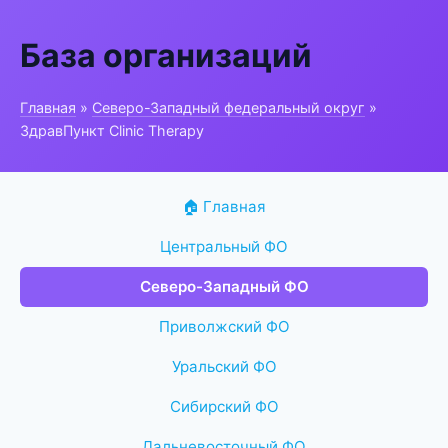
База организаций
Главная
»
Северо-Западный федеральный округ
»
ЗдравПункт Clinic Therapy
🏠 Главная
Центральный ФО
Северо-Западный ФО
Приволжский ФО
Уральский ФО
Сибирский ФО
Дальневосточный ФО