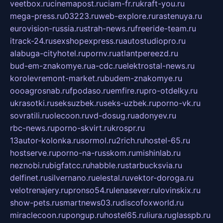
veetbox.ru
cinemapost.ru
ciam-fr.ru
kraft-you.ru
mega-press.ru
03223.ru
web-explore.ru
rastenuya.ru
eurovision-russia.ru
strah-news.ru
freeride-team.ru
itrack-24.ru
sexshopexpress.ru
autostudiopro.ru
alabuga-cityhotel.ru
pornv.ru
atlantpereezd.ru
bud-em-znakomye.ru
a-cdc.ru
elektrostal-news.ru
korolevremont-market.ru
budem-znakomye.ru
oooagrosnab.ru
fpodaso.ru
emfire.ru
pro-otdelky.ru
ukrasotki.ru
seksuzbek.ru
seks-uzbek.ru
porno-vk.ru
sovratili.ru
olecoon.ru
vd-dosug.ru
adonyev.ru
rbc-news.ru
porno-skvirt.ru
krospr.ru
13autor-kolonka.ru
sormol.ru
2rich.ru
hostel-65.ru
hostserve.ru
porno-na-russkom.ru
mishinlab.ru
neznobi.ru
bigfatcc.ru
habble.ru
starbucksvia.ru
delfinet.ru
silvernano.ru
elestal.ru
vektor-doroga.ru
velotrenajery.ru
pronso54.ru
lenasever.ru
lovinskix.ru
show-pets.ru
smartnews03.ru
discofoxworld.ru
miraclecoon.ru
pongup.ru
hostel65.ru
liura.ru
glasspb.ru