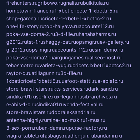
firehunters.ru
gribowo.ru
gnalis.ru
bulkitula.ru
hometown-france.ru
1-xbeticricetc-1-xbetti-5.ru
shop-garena.ru
cricetc-1-xbetr-1-xbetcc-2.ru
one-life-story.ru
top-halyava.ru
accounts112.ru
poka-vse-doma-2.ru
3-d-file.ru
hahahaharms.ru
g2012.ru
tst-1.ru
shaggy-cat.ru
opsmgr.ru
ev-gallery.ru
g-2012.ru
ops-mgr.ru
accounts-112.ru
csm-demo.ru
poka-vse-doma2.ru
airgungames.ru
allseo-host.ru
tehosmotre.ru
varieta-yug.ru
cricetc1xbetr1xbetcc2.ru
raytor-d.ru
atillagunn.ru
3d-file.ru
1xbeticricetc1xbetti5.ru
uafoot-statti.ru
e-abis1c.ru
store-brawl-stars.ru
kts-services.ru
dark-sand.ru
sindika-01.ru
sp-life.ru
x-legion.ru
sib-archives.ru
e-abis-1-c.ru
sindika01.ru
venda-festival.ru
store-brawlstars.ru
dooraleksandria.ru
antenna-highly.ru
mine-lab-msk.ru
1-mus.ru
3-sex-porn.ru
ban-damn.ru
purse-factory.ru
viagra-tablet.ru
fasbags.ru
adler-jun.ru
bandamn.ru