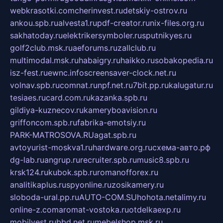
webkrasotki.com
cherinvest.ru
detskiy-ostrov.ru
ankou.spb.ru
alvesta1.ru
pdf-creator.ru
nix-files.org.ru
sakhatoday.ru
elektrikersymboler.ru
sputnikyes.ru
golf2club.msk.ru
aeforums.ru
zallclub.ru
multimodal.msk.ru
habaigry.ru
haikko.ru
sobakopedia.ru
isz-fest.ru
ewnc.info
screensaver-clock.net.ru
volnav.spb.ru
comnat.ru
npf.net.ru
7bit.pp.ru
kalugatur.ru
tesiaes.ru
card.com.ru
kazanka.spb.ru
gildiya-kuznecov.ru
kameryboavision.ru
griffoncom.spb.ru
fabrika-emotsiy.ru
PARK-MATROSOVA.RU
agat.spb.ru
avtoyurist-moskva1.ru
hardware.org.ru
схема-авто.рф
dg-lab.ru
angrup.ru
recruiter.spb.ru
music8.spb.ru
krsk124.ru
kubok.spb.ru
romanofforex.ru
analitikaplus.ru
spyonline.ru
zosikamery.ru
sloboda-ural.pp.ru
AUTO-COM.SU
hohota.net
alimy.ru
online-z.com
aromat-vostoka.ru
otdelkaexp.ru
mobilvest.ru
bbd.net.ru
mebelshop.msk.ru