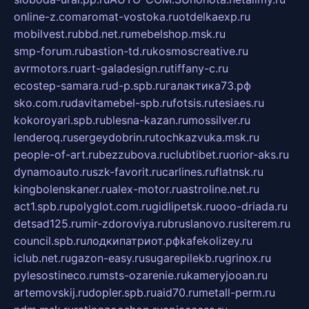
online-z.com
aromat-vostoka.ru
otdelkaexp.ru
mobilvest.ru
bbd.net.ru
mebelshop.msk.ru
smp-forum.ru
bastion-td.ru
kosmoscreative.ru
avrmotors.ru
art-galadesign.ru
tiffany-c.ru
ecostep-samara.ru
d-p.spb.ru
галактика73.рф
sko.com.ru
davitamebel-spb.ru
fotsis.ru
tesiaes.ru
kokoroyari.spb.ru
blesna-kazan.ru
mossilver.ru
lenderoq.ru
sergeydobrin.ru
tochkazvuka.msk.ru
people-of-art.ru
bezzubova.ru
clubtibet.ru
orior-aks.ru
dynamoauto.ru
szk-favorit.ru
carlines.ru
flatnsk.ru
kingbolenskaner.ru
alex-motor.ru
astroline.net.ru
act1.spb.ru
polyglot.com.ru
gidlipetsk.ru
ooo-driada.ru
detsad125.ru
mir-zdoroviya.ru
bruslanovo.ru
siterem.ru
council.spb.ru
лодкипатриот.рф
kafekolizey.ru
iclub.net.ru
gazon-easy.ru
sugarepilekb.ru
grinox.ru
pylesostineco.ru
msts-ozarenie.ru
kameryjooan.ru
artemovskij.ru
dopler.spb.ru
aid70.ru
metall-perm.ru