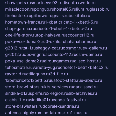
show-pets.ru
smartnews03.ru
discofoxworld.ru
miraclecoon.ru
pongup.ru
hostel65.ru
liura.ru
glasspb.ru
firehunters.ru
gribowo.ru
gnalis.ru
bulkitula.ru
hometown-france.ru
1-xbeticricetc-1-xbetti-5.ru
shop-garena.ru
cricetc-1-xbetr-1-xbetcc-2.ru
one-life-story.ru
top-halyava.ru
accounts112.ru
poka-vse-doma-2.ru
3-d-file.ru
hahahaharms.ru
g2012.ru
tst-1.ru
shaggy-cat.ru
opsmgr.ru
ev-gallery.ru
g-2012.ru
ops-mgr.ru
accounts-112.ru
csm-demo.ru
poka-vse-doma2.ru
airgungames.ru
allseo-host.ru
tehosmotre.ru
varieta-yug.ru
cricetc1xbetr1xbetcc2.ru
raytor-d.ru
atillagunn.ru
3d-file.ru
1xbeticricetc1xbetti5.ru
uafoot-statti.ru
e-abis1c.ru
store-brawl-stars.ru
kts-services.ru
dark-sand.ru
sindika-01.ru
sp-life.ru
x-legion.ru
sib-archives.ru
e-abis-1-c.ru
sindika01.ru
venda-festival.ru
store-brawlstars.ru
dooraleksandria.ru
antenna-highly.ru
mine-lab-msk.ru
1-mus.ru