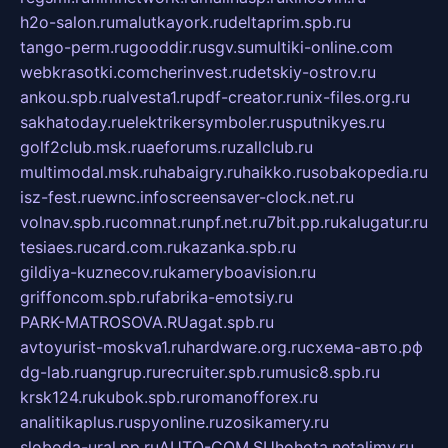
h2o-salon.ru
malutkayork.ru
deltaprim.spb.ru
tango-perm.ru
gooddir.ru
sgv.su
multiki-online.com
webkrasotki.com
cherinvest.ru
detskiy-ostrov.ru
ankou.spb.ru
alvesta1.ru
pdf-creator.ru
nix-files.org.ru
sakhatoday.ru
elektrikersymboler.ru
sputnikyes.ru
golf2club.msk.ru
aeforums.ru
zallclub.ru
multimodal.msk.ru
habaigry.ru
haikko.ru
sobakopedia.ru
isz-fest.ru
ewnc.info
screensaver-clock.net.ru
volnav.spb.ru
comnat.ru
npf.net.ru
7bit.pp.ru
kalugatur.ru
tesiaes.ru
card.com.ru
kazanka.spb.ru
gildiya-kuznecov.ru
kameryboavision.ru
griffoncom.spb.ru
fabrika-emotsiy.ru
PARK-MATROSOVA.RU
agat.spb.ru
avtoyurist-moskva1.ru
hardware.org.ru
схема-авто.рф
dg-lab.ru
angrup.ru
recruiter.spb.ru
music8.spb.ru
krsk124.ru
kubok.spb.ru
romanofforex.ru
analitikaplus.ru
spyonline.ru
zosikamery.ru
sloboda-ural.pp.ru
AUTO-COM.SU
hohota.net
alimy.ru