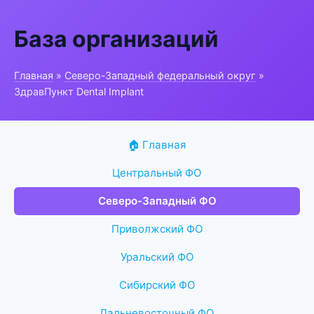
База организаций
Главная
»
Северо-Западный федеральный округ
»
ЗдравПункт Dental Implant
🏠 Главная
Центральный ФО
Северо-Западный ФО
Приволжский ФО
Уральский ФО
Сибирский ФО
Дальневосточный ФО