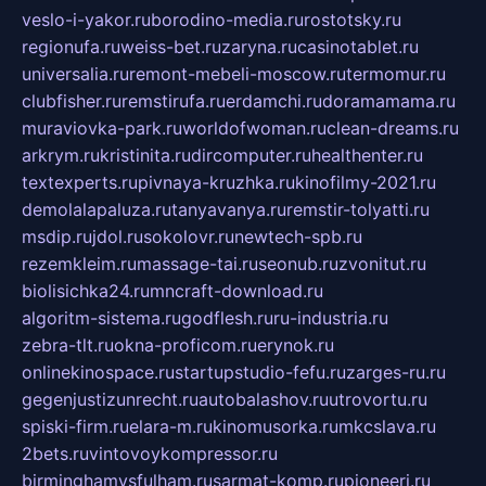
veslo-i-yakor.ru
borodino-media.ru
rostotsky.ru
regionufa.ru
weiss-bet.ru
zaryna.ru
casinotablet.ru
universalia.ru
remont-mebeli-moscow.ru
termomur.ru
clubfisher.ru
remstirufa.ru
erdamchi.ru
doramamama.ru
muraviovka-park.ru
worldofwoman.ru
clean-dreams.ru
arkrym.ru
kristinita.ru
dircomputer.ru
healthenter.ru
textexperts.ru
pivnaya-kruzhka.ru
kinofilmy-2021.ru
demolalapaluza.ru
tanyavanya.ru
remstir-tolyatti.ru
msdip.ru
jdol.ru
sokolovr.ru
newtech-spb.ru
rezemkleim.ru
massage-tai.ru
seonub.ru
zvonitut.ru
biolisichka24.ru
mncraft-download.ru
algoritm-sistema.ru
godflesh.ru
ru-industria.ru
zebra-tlt.ru
okna-proficom.ru
erynok.ru
onlinekinospace.ru
startupstudio-fefu.ru
zarges-ru.ru
gegenjustizunrecht.ru
autobalashov.ru
utrovortu.ru
spiski-firm.ru
elara-m.ru
kinomusorka.ru
mkcslava.ru
2bets.ru
vintovoykompressor.ru
birminghamvsfulham.ru
sarmat-komp.ru
pioneeri.ru