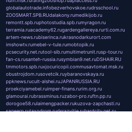
ndm.msk.ru
ratingzooshop.ru
apiaccess.ru
globalautotrade.info
bezverhovskoe.ru
drsschool.ru
ZOOSMART.SPB.RU
dalakony.ru
medikijob.ru
remontt.spb.ru
photostudia.spb.ru
myragon.ru
terramia.ru
academy62.ru
gardengallereya.ru
rti.com.ru
artem-news.ru
biserinca.ru
krasnodarkurort.com
imshowtv.ru
mebel-v-tule.ru
mobtopik.ru
pcsecurity.net.ru
tool-sib.ru
multimetrunit.ru
sp-tour.ru
fan-cs.ru
santeh-russia.ru
symbian9.net.ru
DSHAIR.RU
tmmotors.spb.ru
xjocuricopii.com
musavtomat.msk.ru
obustrojdom.ru
sovetcik.ru
ybaranovskaya.ru
ppknews.ru
cult-alshei.ru
JAPANRUSSIA.RU
proekciyamebel.ru
imper-finans.ru
rim.org.ru
glamourai.ru
brassminus.ru
zabor-pro.ru
ftn.pp.ru
dorogoe58.ru
laimengpacker.ru
kuzova-zapchasti.ru
sageerp.ru
taxodrom.ru
dsrazvitie.ru
hardcity.net.ru
ratinghomegames.ru
topservice25.ru
gubernyan.ru
gtglasslined.ru
ii4.ru
tssport.spb.ru
andorra24.com