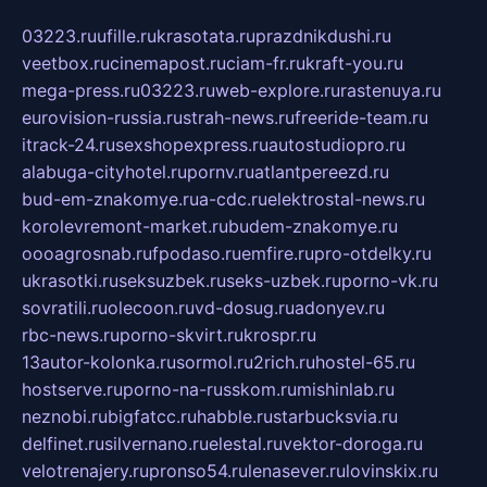
03223.ru
ufille.ru
krasotata.ru
prazdnikdushi.ru
veetbox.ru
cinemapost.ru
ciam-fr.ru
kraft-you.ru
mega-press.ru
03223.ru
web-explore.ru
rastenuya.ru
eurovision-russia.ru
strah-news.ru
freeride-team.ru
itrack-24.ru
sexshopexpress.ru
autostudiopro.ru
alabuga-cityhotel.ru
pornv.ru
atlantpereezd.ru
bud-em-znakomye.ru
a-cdc.ru
elektrostal-news.ru
korolevremont-market.ru
budem-znakomye.ru
oooagrosnab.ru
fpodaso.ru
emfire.ru
pro-otdelky.ru
ukrasotki.ru
seksuzbek.ru
seks-uzbek.ru
porno-vk.ru
sovratili.ru
olecoon.ru
vd-dosug.ru
adonyev.ru
rbc-news.ru
porno-skvirt.ru
krospr.ru
13autor-kolonka.ru
sormol.ru
2rich.ru
hostel-65.ru
hostserve.ru
porno-na-russkom.ru
mishinlab.ru
neznobi.ru
bigfatcc.ru
habble.ru
starbucksvia.ru
delfinet.ru
silvernano.ru
elestal.ru
vektor-doroga.ru
velotrenajery.ru
pronso54.ru
lenasever.ru
lovinskix.ru