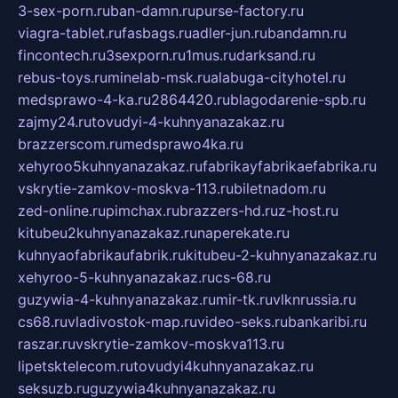
3-sex-porn.ru
ban-damn.ru
purse-factory.ru
viagra-tablet.ru
fasbags.ru
adler-jun.ru
bandamn.ru
fincontech.ru
3sexporn.ru
1mus.ru
darksand.ru
rebus-toys.ru
minelab-msk.ru
alabuga-cityhotel.ru
medsprawo-4-ka.ru
2864420.ru
blagodarenie-spb.ru
zajmy24.ru
tovudyi-4-kuhnyanazakaz.ru
brazzerscom.ru
medsprawo4ka.ru
xehyroo5kuhnyanazakaz.ru
fabrikayfabrikaefabrika.ru
vskrytie-zamkov-moskva-113.ru
biletnadom.ru
zed-online.ru
pimchax.ru
brazzers-hd.ru
z-host.ru
kitubeu2kuhnyanazakaz.ru
naperekate.ru
kuhnyaofabrikaufabrik.ru
kitubeu-2-kuhnyanazakaz.ru
xehyroo-5-kuhnyanazakaz.ru
cs-68.ru
guzywia-4-kuhnyanazakaz.ru
mir-tk.ru
vlknrussia.ru
cs68.ru
vladivostok-map.ru
video-seks.ru
bankaribi.ru
raszar.ru
vskrytie-zamkov-moskva113.ru
lipetsktelecom.ru
tovudyi4kuhnyanazakaz.ru
seksuzb.ru
guzywia4kuhnyanazakaz.ru