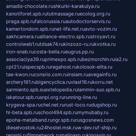
amadis-chocolate.ru
shkurki-karakulya.ru
kanotiforet.spb.ru
tutmassage.ru
ecolog.org.ru
praga.spb.ru
falcorussia.ru
autodoctorservis.ru
kamertondom.spb.ru
net-life.net.ru
avto-vozim.ru
sakhcamera.ru
alliance-electro.spb.ru
stroyavt.ru
controlweb1.ru
tdsak74.ru
kinzozo-ru.ru
kvotka.ru
iron-snab.ru
costa-bella.ru
eugrus.pp.ru
associaciya39.ru
primexpo.spb.ru
bezmorchin.ru
ia2.ru
cpt21.ru
ispecspb.ru
regahost.ru
kolosok-elita.ru
tae-kwon.ru
consrio.com.ru
insiam.ru
avegainfo.ru
archery161.ru
bigencyclica.ru
vlast16.ru
korru.net
sarmiento.spb.su
extelopedia.ru
lammin-suo.spb.ru
iskatour.spb.ru
snpi.org.ru
running-line.ru
krygeva-spa.ru
chel.net.ru
rust-loco.ru
dugshop.ru
hl-beta.spb.ru
school494.spb.ru
mymubaby.ru
epoha-metalband.ru
ngr.spb.ru
rusgosnews.com
dieselvostok.ru
24hostel.msk.ru
w-dev.ru
f-ship.ru
regsmi.ru
filmnetwork.ru
malinasp.ru
kinosvin.ru