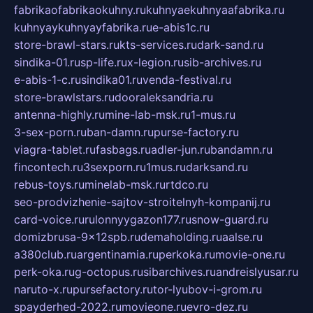
fabrikaofabrikaokuhny.ru
kuhnyaekuhnyaafabrika.ru
kuhnyaykuhnyayfabrika.ru
e-abis1c.ru
store-brawl-stars.ru
kts-services.ru
dark-sand.ru
sindika-01.ru
sp-life.ru
x-legion.ru
sib-archives.ru
e-abis-1-c.ru
sindika01.ru
venda-festival.ru
store-brawlstars.ru
dooraleksandria.ru
antenna-highly.ru
mine-lab-msk.ru
1-mus.ru
3-sex-porn.ru
ban-damn.ru
purse-factory.ru
viagra-tablet.ru
fasbags.ru
adler-jun.ru
bandamn.ru
fincontech.ru
3sexporn.ru
1mus.ru
darksand.ru
rebus-toys.ru
minelab-msk.ru
rtdco.ru
seo-prodvizhenie-sajtov-stroitelnyh-kompanij.ru
card-voice.ru
rulonnyygazon177.ru
snow-guard.ru
domizbrusa-9x12spb.ru
demaholding.ru
aalse.ru
a380club.ru
argentinamia.ru
perkoka.ru
movie-one.ru
perk-oka.ru
g-octopus.ru
sibarchives.ru
andreislyusar.ru
naruto-x.ru
pursefactory.ru
tor-lyubov-i-grom.ru
spayderhed-2022.ru
movieone.ru
evro-dez.ru