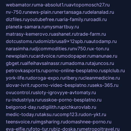
webamator.ru
ma-absolut1.ru
avtopomosch27.ru
nv-750.ru
news-plain.ru
nertansaga.ru
delanalad.ru
dizfiles.ru
youtubefree.ru
aria-family.ru
roadli.ru
planeta-samara.ru
mysmartbuy.ru
matrasy-kemerovo.ru
ashanet.ru
trade-farm.ru
dotcustoms.ru
domizbrusa9x12spb.ru
autodamp.ru
narasimha.ru
djcommodities.ru
nv750.ru
x-ton.ru
newsplain.ru
cardvoice.ru
modopaper.ru
manunae.ru
gbget.ru
alfeihavsalnassr.ru
madoma.ru
tajuncos.ru
petrovkasports.ru
porno-online-besplatno.ru
splclub.ru
york-life.ru
doroga-expo.ru
ribery.ru
cleanmedicine.ru
slovar-ivrit.ru
porno-video-besplatno.ru
seks-365.ru
ovucontrol.ru
sloty-igrovyye-avtomaty.ru
ru-industriya.ru
russkoe-porno-besplatno.ru
belgorod-day.ru
digilith.ru
pichkurovlab.ru
medic-today.ru
taksu.ru
comp123.ru
don-ykt.ru
teensvoice.ru
imgsharing.ru
domashnee-porno.ru
eva-elfie.ru
foto-tur.ru
biz-doska.ru
metropoltravel.ru