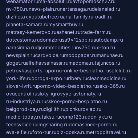
webamator.ru
ma-absolut1.ru
avtopomosch27.ru
nv-750.ru
news-plain.ru
nertansaga.ru
delanalad.ru
dizfiles.ru
youtubefree.ru
aria-family.ru
roadli.ru
planeta-samara.ru
mysmartbuy.ru
matrasy-kemerovo.ru
ashanet.ru
trade-farm.ru
dotcustoms.ru
domizbrusa9x12spb.ru
autodamp.ru
narasimha.ru
djcommodities.ru
nv750.ru
x-ton.ru
newsplain.ru
cardvoice.ru
modopaper.ru
manunae.ru
gbget.ru
alfeihavsalnassr.ru
madoma.ru
tajuncos.ru
petrovkasports.ru
porno-online-besplatno.ru
splclub.ru
york-life.ru
doroga-expo.ru
ribery.ru
cleanmedicine.ru
slovar-ivrit.ru
porno-video-besplatno.ru
seks-365.ru
ovucontrol.ru
sloty-igrovyye-avtomaty.ru
ru-industriya.ru
russkoe-porno-besplatno.ru
belgorod-day.ru
digilith.ru
pichkurovlab.ru
medic-today.ru
taksu.ru
comp123.ru
don-ykt.ru
teensvoice.ru
imgsharing.ru
domashnee-porno.ru
eva-elfie.ru
foto-tur.ru
biz-doska.ru
metropoltravel.ru