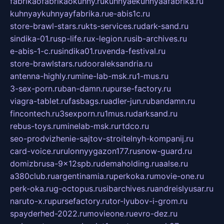
fabrikaofabrikaokuhny.ru
kuhnyaekuhnyaafabrika.ru
kuhnyaykuhnyayfabrika.ru
e-abis1c.ru
store-brawl-stars.ru
kts-services.ru
dark-sand.ru
sindika-01.ru
sp-life.ru
x-legion.ru
sib-archives.ru
e-abis-1-c.ru
sindika01.ru
venda-festival.ru
store-brawlstars.ru
dooraleksandria.ru
antenna-highly.ru
mine-lab-msk.ru
1-mus.ru
3-sex-porn.ru
ban-damn.ru
purse-factory.ru
viagra-tablet.ru
fasbags.ru
adler-jun.ru
bandamn.ru
fincontech.ru
3sexporn.ru
1mus.ru
darksand.ru
rebus-toys.ru
minelab-msk.ru
rtdco.ru
seo-prodvizhenie-sajtov-stroitelnyh-kompanij.ru
card-voice.ru
rulonnyygazon177.ru
snow-guard.ru
domizbrusa-9x12spb.ru
demaholding.ru
aalse.ru
a380club.ru
argentinamia.ru
perkoka.ru
movie-one.ru
perk-oka.ru
g-octopus.ru
sibarchives.ru
andreislyusar.ru
naruto-x.ru
pursefactory.ru
tor-lyubov-i-grom.ru
spayderhed-2022.ru
movieone.ru
evro-dez.ru