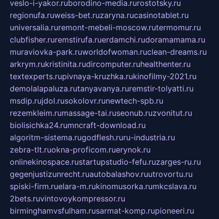
veslo-i-yakor.ru
borodino-media.ru
rostotsky.ru
regionufa.ru
weiss-bet.ru
zaryna.ru
casinotablet.ru
universalia.ru
remont-mebeli-moscow.ru
termomur.ru
clubfisher.ru
remstirufa.ru
erdamchi.ru
doramamama.ru
muraviovka-park.ru
worldofwoman.ru
clean-dreams.ru
arkrym.ru
kristinita.ru
dircomputer.ru
healthenter.ru
textexperts.ru
pivnaya-kruzhka.ru
kinofilmy-2021.ru
demolalapaluza.ru
tanyavanya.ru
remstir-tolyatti.ru
msdip.ru
jdol.ru
sokolovr.ru
newtech-spb.ru
rezemkleim.ru
massage-tai.ru
seonub.ru
zvonitut.ru
biolisichka24.ru
mncraft-download.ru
algoritm-sistema.ru
godflesh.ru
ru-industria.ru
zebra-tlt.ru
okna-proficom.ru
erynok.ru
onlinekinospace.ru
startupstudio-fefu.ru
zarges-ru.ru
gegenjustizunrecht.ru
autobalashov.ru
utrovortu.ru
spiski-firm.ru
elara-m.ru
kinomusorka.ru
mkcslava.ru
2bets.ru
vintovoykompressor.ru
birminghamvsfulham.ru
sarmat-komp.ru
pioneeri.ru