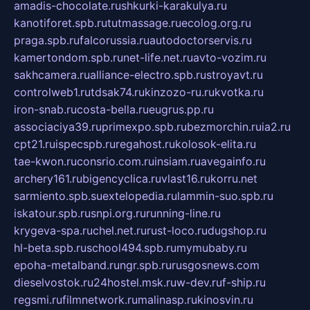
amadis-chocolate.ru
shkurki-karakulya.ru
kanotiforet.spb.ru
tutmassage.ru
ecolog.org.ru
praga.spb.ru
falcorussia.ru
autodoctorservis.ru
kamertondom.spb.ru
net-life.net.ru
avto-vozim.ru
sakhcamera.ru
alliance-electro.spb.ru
stroyavt.ru
controlweb1.ru
tdsak74.ru
kinzozo-ru.ru
kvotka.ru
iron-snab.ru
costa-bella.ru
eugrus.pp.ru
associaciya39.ru
primexpo.spb.ru
bezmorchin.ru
ia2.ru
cpt21.ru
ispecspb.ru
regahost.ru
kolosok-elita.ru
tae-kwon.ru
consrio.com.ru
insiam.ru
avegainfo.ru
archery161.ru
bigencyclica.ru
vlast16.ru
korru.net
sarmiento.spb.su
extelopedia.ru
lammin-suo.spb.ru
iskatour.spb.ru
snpi.org.ru
running-line.ru
krygeva-spa.ru
chel.net.ru
rust-loco.ru
dugshop.ru
hl-beta.spb.ru
school494.spb.ru
mymubaby.ru
epoha-metalband.ru
ngr.spb.ru
rusgosnews.com
dieselvostok.ru
24hostel.msk.ru
w-dev.ru
f-ship.ru
regsmi.ru
filmnetwork.ru
malinasp.ru
kinosvin.ru