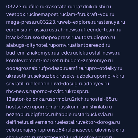
03223.ru
ufille.ru
krasotata.ru
prazdnikdushi.ru
veetbox.ru
cinemapost.ru
ciam-fr.ru
kraft-you.ru
mega-press.ru
03223.ru
web-explore.ru
rastenuya.ru
eurovision-russia.ru
strah-news.ru
freeride-team.ru
itrack-24.ru
sexshopexpress.ru
autostudiopro.ru
alabuga-cityhotel.ru
pornv.ru
atlantpereezd.ru
bud-em-znakomye.ru
a-cdc.ru
elektrostal-news.ru
korolevremont-market.ru
budem-znakomye.ru
oooagrosnab.ru
fpodaso.ru
emfire.ru
pro-otdelky.ru
ukrasotki.ru
seksuzbek.ru
seks-uzbek.ru
porno-vk.ru
sovratili.ru
olecoon.ru
vd-dosug.ru
adonyev.ru
rbc-news.ru
porno-skvirt.ru
krospr.ru
13autor-kolonka.ru
sormol.ru
2rich.ru
hostel-65.ru
hostserve.ru
porno-na-russkom.ru
mishinlab.ru
neznobi.ru
bigfatcc.ru
habble.ru
starbucksvia.ru
delfinet.ru
silvernano.ru
elestal.ru
vektor-doroga.ru
velotrenajery.ru
pronso54.ru
lenasever.ru
lovinskix.ru
show-pets.ru
smartnews03.ru
discofoxworld.ru