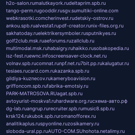
h2o-salon.ru
malutkayork.ru
deltaprim.spb.ru
tango-perm.ru
gooddir.ru
sgv.su
multiki-online.com
webkrasotki.com
cherinvest.ru
detskiy-ostrov.ru
ankou.spb.ru
alvesta1.ru
pdf-creator.ru
nix-files.org.ru
sakhatoday.ru
elektrikersymboler.ru
sputnikyes.ru
golf2club.msk.ru
aeforums.ru
zallclub.ru
multimodal.msk.ru
habaigry.ru
haikko.ru
sobakopedia.ru
isz-fest.ru
ewnc.info
screensaver-clock.net.ru
volnav.spb.ru
comnat.ru
npf.net.ru
7bit.pp.ru
kalugatur.ru
tesiaes.ru
card.com.ru
kazanka.spb.ru
gildiya-kuznecov.ru
kameryboavision.ru
griffoncom.spb.ru
fabrika-emotsiy.ru
PARK-MATROSOVA.RU
agat.spb.ru
avtoyurist-moskva1.ru
hardware.org.ru
схема-авто.рф
dg-lab.ru
angrup.ru
recruiter.spb.ru
music8.spb.ru
krsk124.ru
kubok.spb.ru
romanofforex.ru
analitikaplus.ru
spyonline.ru
zosikamery.ru
sloboda-ural.pp.ru
AUTO-COM.SU
hohota.net
alimy.ru