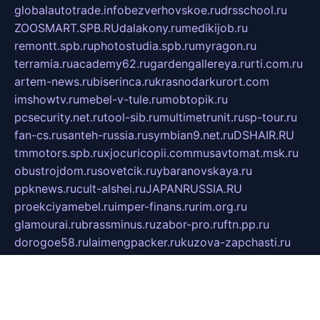
globalautotrade.info
bezverhovskoe.ru
drsschool.ru
ZOOSMART.SPB.RU
dalakony.ru
medikijob.ru
remontt.spb.ru
photostudia.spb.ru
myragon.ru
terramia.ru
academy62.ru
gardengallereya.ru
rti.com.ru
artem-news.ru
biserinca.ru
krasnodarkurort.com
imshowtv.ru
mebel-v-tule.ru
mobtopik.ru
pcsecurity.net.ru
tool-sib.ru
multimetrunit.ru
sp-tour.ru
fan-cs.ru
santeh-russia.ru
symbian9.net.ru
DSHAIR.RU
tmmotors.spb.ru
xjocuricopii.com
musavtomat.msk.ru
obustrojdom.ru
sovetcik.ru
ybaranovskaya.ru
ppknews.ru
cult-alshei.ru
JAPANRUSSIA.RU
proekciyamebel.ru
imper-finans.ru
rim.org.ru
glamourai.ru
brassminus.ru
zabor-pro.ru
ftn.pp.ru
dorogoe58.ru
laimengpacker.ru
kuzova-zapchasti.ru
sageerp.ru
taxodrom.ru
dsrazvitie.ru
hardcity.net.ru
ratinghomegames.ru
topservice25.ru
gubernyan.ru
gtglasslined.ru
ii4.ru
tssport.spb.ru
andorra24.com
blackwallstreet.ru
oboimos.ru
optim-doors.com.ru