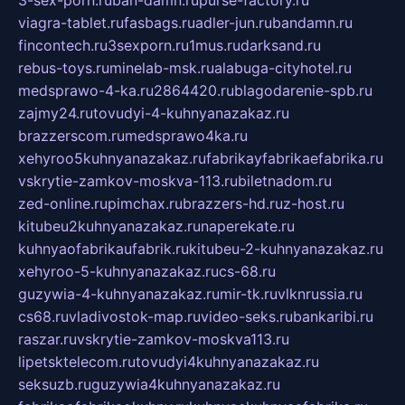
viagra-tablet.ru
fasbags.ru
adler-jun.ru
bandamn.ru
fincontech.ru
3sexporn.ru
1mus.ru
darksand.ru
rebus-toys.ru
minelab-msk.ru
alabuga-cityhotel.ru
medsprawo-4-ka.ru
2864420.ru
blagodarenie-spb.ru
zajmy24.ru
tovudyi-4-kuhnyanazakaz.ru
brazzerscom.ru
medsprawo4ka.ru
xehyroo5kuhnyanazakaz.ru
fabrikayfabrikaefabrika.ru
vskrytie-zamkov-moskva-113.ru
biletnadom.ru
zed-online.ru
pimchax.ru
brazzers-hd.ru
z-host.ru
kitubeu2kuhnyanazakaz.ru
naperekate.ru
kuhnyaofabrikaufabrik.ru
kitubeu-2-kuhnyanazakaz.ru
xehyroo-5-kuhnyanazakaz.ru
cs-68.ru
guzywia-4-kuhnyanazakaz.ru
mir-tk.ru
vlknrussia.ru
cs68.ru
vladivostok-map.ru
video-seks.ru
bankaribi.ru
raszar.ru
vskrytie-zamkov-moskva113.ru
lipetsktelecom.ru
tovudyi4kuhnyanazakaz.ru
seksuzb.ru
guzywia4kuhnyanazakaz.ru