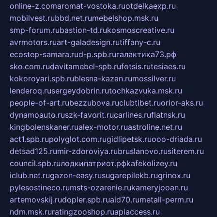
online-z.com
aromat-vostoka.ru
otdelkaexp.ru
mobilvest.ru
bbd.net.ru
mebelshop.msk.ru
smp-forum.ru
bastion-td.ru
kosmoscreative.ru
avrmotors.ru
art-galadesign.ru
tiffany-c.ru
ecostep-samara.ru
d-p.spb.ru
галактика73.рф
sko.com.ru
davitamebel-spb.ru
fotsis.ru
tesiaes.ru
kokoroyari.spb.ru
blesna-kazan.ru
mossilver.ru
lenderoq.ru
sergeydobrin.ru
tochkazvuka.msk.ru
people-of-art.ru
bezzubova.ru
clubtibet.ru
orior-aks.ru
dynamoauto.ru
szk-favorit.ru
carlines.ru
flatnsk.ru
kingbolenskaner.ru
alex-motor.ru
astroline.net.ru
act1.spb.ru
polyglot.com.ru
gidlipetsk.ru
ooo-driada.ru
detsad125.ru
mir-zdoroviya.ru
bruslanovo.ru
siterem.ru
council.spb.ru
лодкипатриот.рф
kafekolizey.ru
iclub.net.ru
gazon-easy.ru
sugarepilekb.ru
grinox.ru
pylesostineco.ru
msts-ozarenie.ru
kameryjooan.ru
artemovskij.ru
dopler.spb.ru
aid70.ru
metall-perm.ru
ndm.msk.ru
ratingzooshop.ru
apiaccess.ru