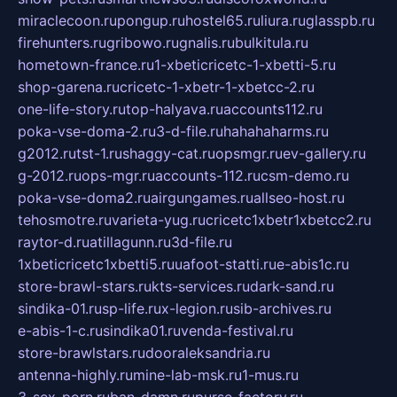
miraclecoon.ru
pongup.ru
hostel65.ru
liura.ru
glasspb.ru
firehunters.ru
gribowo.ru
gnalis.ru
bulkitula.ru
hometown-france.ru
1-xbeticricetc-1-xbetti-5.ru
shop-garena.ru
cricetc-1-xbetr-1-xbetcc-2.ru
one-life-story.ru
top-halyava.ru
accounts112.ru
poka-vse-doma-2.ru
3-d-file.ru
hahahaharms.ru
g2012.ru
tst-1.ru
shaggy-cat.ru
opsmgr.ru
ev-gallery.ru
g-2012.ru
ops-mgr.ru
accounts-112.ru
csm-demo.ru
poka-vse-doma2.ru
airgungames.ru
allseo-host.ru
tehosmotre.ru
varieta-yug.ru
cricetc1xbetr1xbetcc2.ru
raytor-d.ru
atillagunn.ru
3d-file.ru
1xbeticricetc1xbetti5.ru
uafoot-statti.ru
e-abis1c.ru
store-brawl-stars.ru
kts-services.ru
dark-sand.ru
sindika-01.ru
sp-life.ru
x-legion.ru
sib-archives.ru
e-abis-1-c.ru
sindika01.ru
venda-festival.ru
store-brawlstars.ru
dooraleksandria.ru
antenna-highly.ru
mine-lab-msk.ru
1-mus.ru
3-sex-porn.ru
ban-damn.ru
purse-factory.ru