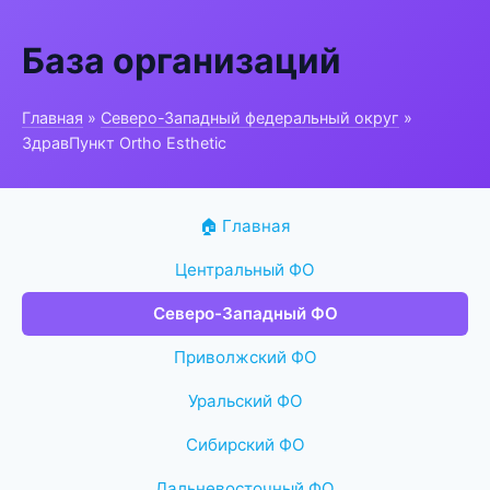
База организаций
Главная
»
Северо-Западный федеральный округ
»
ЗдравПункт Ortho Esthetic
🏠 Главная
Центральный ФО
Северо-Западный ФО
Приволжский ФО
Уральский ФО
Сибирский ФО
Дальневосточный ФО