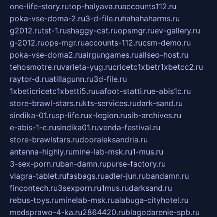
one-life-story.ru
top-halyava.ru
accounts112.ru
poka-vse-doma-2.ru
3-d-file.ru
hahahaharms.ru
g2012.ru
tst-1.ru
shaggy-cat.ru
opsmgr.ru
ev-gallery.ru
g-2012.ru
ops-mgr.ru
accounts-112.ru
csm-demo.ru
poka-vse-doma2.ru
airgungames.ru
allseo-host.ru
tehosmotre.ru
varieta-yug.ru
cricetc1xbetr1xbetcc2.ru
raytor-d.ru
atillagunn.ru
3d-file.ru
1xbeticricetc1xbetti5.ru
uafoot-statti.ru
e-abis1c.ru
store-brawl-stars.ru
kts-services.ru
dark-sand.ru
sindika-01.ru
sp-life.ru
x-legion.ru
sib-archives.ru
e-abis-1-c.ru
sindika01.ru
venda-festival.ru
store-brawlstars.ru
dooraleksandria.ru
antenna-highly.ru
mine-lab-msk.ru
1-mus.ru
3-sex-porn.ru
ban-damn.ru
purse-factory.ru
viagra-tablet.ru
fasbags.ru
adler-jun.ru
bandamn.ru
fincontech.ru
3sexporn.ru
1mus.ru
darksand.ru
rebus-toys.ru
minelab-msk.ru
alabuga-cityhotel.ru
medsprawo-4-ka.ru
2864420.ru
blagodarenie-spb.ru