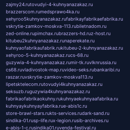
zajmy24.ru
tovudyi-4-kuhnyanazakaz.ru
brazzerscom.ru
medsprawo4ka.ru
xehyroo5kuhnyanazakaz.ru
fabrikayfabrikaefabrika.ru
vskrytie-zamkov-moskva-113.ru
biletnadom.ru
zed-online.ru
pimchax.ru
brazzers-hd.ru
z-host.ru
kitubeu2kuhnyanazakaz.ru
naperekate.ru
kuhnyaofabrikaufabrik.ru
kitubeu-2-kuhnyanazakaz.ru
xehyroo-5-kuhnyanazakaz.ru
cs-68.ru
guzywia-4-kuhnyanazakaz.ru
mir-tk.ru
vlknrussia.ru
cs68.ru
vladivostok-map.ru
video-seks.ru
bankaribi.ru
raszar.ru
vskrytie-zamkov-moskva113.ru
lipetsktelecom.ru
tovudyi4kuhnyanazakaz.ru
seksuzb.ru
guzywia4kuhnyanazakaz.ru
fabrikaofabrikaokuhny.ru
kuhnyaekuhnyaafabrika.ru
kuhnyaykuhnyayfabrika.ru
e-abis1c.ru
store-brawl-stars.ru
kts-services.ru
dark-sand.ru
sindika-01.ru
sp-life.ru
x-legion.ru
sib-archives.ru
e-abis-1-c.ru
sindika01.ru
venda-festival.ru