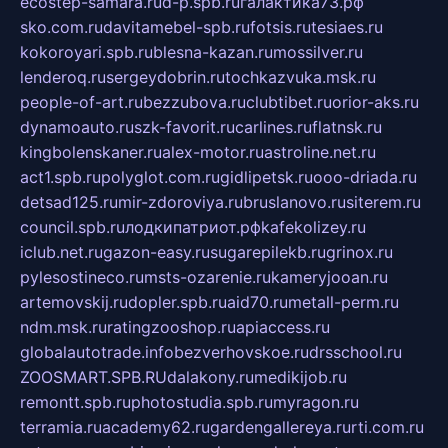
ecostep-samara.ru
d-p.spb.ru
галактика73.рф
sko.com.ru
davitamebel-spb.ru
fotsis.ru
tesiaes.ru
kokoroyari.spb.ru
blesna-kazan.ru
mossilver.ru
lenderoq.ru
sergeydobrin.ru
tochkazvuka.msk.ru
people-of-art.ru
bezzubova.ru
clubtibet.ru
orior-aks.ru
dynamoauto.ru
szk-favorit.ru
carlines.ru
flatnsk.ru
kingbolenskaner.ru
alex-motor.ru
astroline.net.ru
act1.spb.ru
polyglot.com.ru
gidlipetsk.ru
ooo-driada.ru
detsad125.ru
mir-zdoroviya.ru
bruslanovo.ru
siterem.ru
council.spb.ru
лодкипатриот.рф
kafekolizey.ru
iclub.net.ru
gazon-easy.ru
sugarepilekb.ru
grinox.ru
pylesostineco.ru
msts-ozarenie.ru
kameryjooan.ru
artemovskij.ru
dopler.spb.ru
aid70.ru
metall-perm.ru
ndm.msk.ru
ratingzooshop.ru
apiaccess.ru
globalautotrade.info
bezverhovskoe.ru
drsschool.ru
ZOOSMART.SPB.RU
dalakony.ru
medikijob.ru
remontt.spb.ru
photostudia.spb.ru
myragon.ru
terramia.ru
academy62.ru
gardengallereya.ru
rti.com.ru