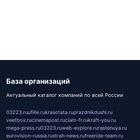
База организаций
Актуальный каталог компаний по всей России
03223.ru
ufille.ru
krasotata.ru
prazdnikdushi.ru
veetbox.ru
cinemapost.ru
ciam-fr.ru
kraft-you.ru
mega-press.ru
03223.ru
web-explore.ru
rastenuya.ru
eurovision-russia.ru
strah-news.ru
freeride-team.ru