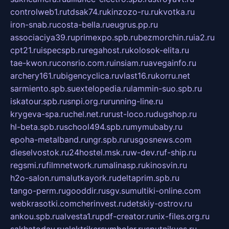
controlweb1.ru
tdsak74.ru
kinzozo-ru.ru
kvotka.ru
iron-snab.ru
costa-bella.ru
eugrus.pp.ru
associaciya39.ru
primexpo.spb.ru
bezmorchin.ru
ia2.ru
cpt21.ru
ispecspb.ru
regahost.ru
kolosok-elita.ru
tae-kwon.ru
consrio.com.ru
insiam.ru
avegainfo.ru
archery161.ru
bigencyclica.ru
vlast16.ru
korru.net
sarmiento.spb.su
extelopedia.ru
lammin-suo.spb.ru
iskatour.spb.ru
snpi.org.ru
running-line.ru
krygeva-spa.ru
chel.net.ru
rust-loco.ru
dugshop.ru
hl-beta.spb.ru
school494.spb.ru
mymubaby.ru
epoha-metalband.ru
ngr.spb.ru
rusgosnews.com
dieselvostok.ru
24hostel.msk.ru
w-dev.ru
f-ship.ru
regsmi.ru
filmnetwork.ru
malinasp.ru
kinosvin.ru
h2o-salon.ru
malutkayork.ru
deltaprim.spb.ru
tango-perm.ru
gooddir.ru
sgv.su
multiki-online.com
webkrasotki.com
cherinvest.ru
detskiy-ostrov.ru
ankou.spb.ru
alvesta1.ru
pdf-creator.ru
nix-files.org.ru
sakhatoday.ru
elektrikersymboler.ru
sputnikyes.ru