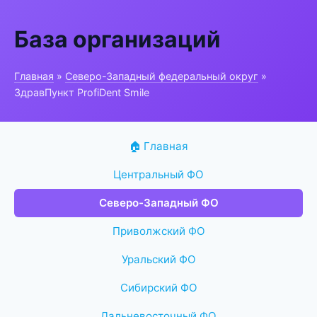
База организаций
Главная
»
Северо-Западный федеральный округ
»
ЗдравПункт ProfiDent Smile
🏠 Главная
Центральный ФО
Северо-Западный ФО
Приволжский ФО
Уральский ФО
Сибирский ФО
Дальневосточный ФО