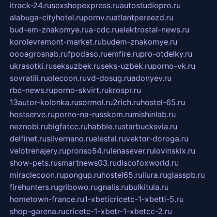
itrack-24.ru
sexshopexpress.ru
autostudiopro.ru
alabuga-cityhotel.ru
pornv.ru
atlantpereezd.ru
bud-em-znakomye.ru
a-cdc.ru
elektrostal-news.ru
korolevremont-market.ru
budem-znakomye.ru
oooagrosnab.ru
fpodaso.ru
emfire.ru
pro-otdelky.ru
ukrasotki.ru
seksuzbek.ru
seks-uzbek.ru
porno-vk.ru
sovratili.ru
olecoon.ru
vd-dosug.ru
adonyev.ru
rbc-news.ru
porno-skvirt.ru
krospr.ru
13autor-kolonka.ru
sormol.ru
2rich.ru
hostel-65.ru
hostserve.ru
porno-na-russkom.ru
mishinlab.ru
neznobi.ru
bigfatcc.ru
habble.ru
starbucksvia.ru
delfinet.ru
silvernano.ru
elestal.ru
vektor-doroga.ru
velotrenajery.ru
pronso54.ru
lenasever.ru
lovinskix.ru
show-pets.ru
smartnews03.ru
discofoxworld.ru
miraclecoon.ru
pongup.ru
hostel65.ru
liura.ru
glasspb.ru
firehunters.ru
gribowo.ru
gnalis.ru
bulkitula.ru
hometown-france.ru
1-xbeticricetc-1-xbetti-5.ru
shop-garena.ru
cricetc-1-xbetr-1-xbetcc-2.ru