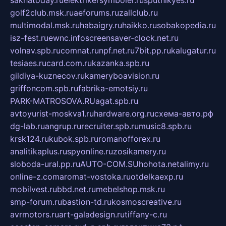
golf2club.msk.ru
aeforums.ru
zallclub.ru
multimodal.msk.ru
habaigry.ru
haikko.ru
sobakopedia.ru
isz-fest.ru
ewnc.info
screensaver-clock.net.ru
volnav.spb.ru
comnat.ru
npf.net.ru
7bit.pp.ru
kalugatur.ru
tesiaes.ru
card.com.ru
kazanka.spb.ru
gildiya-kuznecov.ru
kameryboavision.ru
griffoncom.spb.ru
fabrika-emotsiy.ru
PARK-MATROSOVA.RU
agat.spb.ru
avtoyurist-moskva1.ru
hardware.org.ru
схема-авто.рф
dg-lab.ru
angrup.ru
recruiter.spb.ru
music8.spb.ru
krsk124.ru
kubok.spb.ru
romanofforex.ru
analitikaplus.ru
spyonline.ru
zosikamery.ru
sloboda-ural.pp.ru
AUTO-COM.SU
hohota.net
alimy.ru
online-z.com
aromat-vostoka.ru
otdelkaexp.ru
mobilvest.ru
bbd.net.ru
mebelshop.msk.ru
smp-forum.ru
bastion-td.ru
kosmoscreative.ru
avrmotors.ru
art-galadesign.ru
tiffany-c.ru