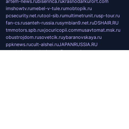
artem-news.ru
biserinca.ru
krasnodarkurort.com
imshowtv.ru
mebel-v-tule.ru
mobtopik.ru
pcsecurity.net.ru
tool-sib.ru
multimetrunit.ru
sp-tour.ru
fan-cs.ru
santeh-russia.ru
symbian9.net.ru
DSHAIR.RU
tmmotors.spb.ru
xjocuricopii.com
musavtomat.msk.ru
obustrojdom.ru
sovetcik.ru
ybaranovskaya.ru
ppknews.ru
cult-alshei.ru
JAPANRUSSIA.RU
proekciyamebel.ru
imper-finans.ru
rim.org.ru
glamourai.ru
brassminus.ru
zabor-pro.ru
ftn.pp.ru
dorogoe58.ru
laimengpacker.ru
kuzova-zapchasti.ru
sageerp.ru
taxodrom.ru
dsrazvitie.ru
hardcity.net.ru
ratinghomegames.ru
topservice25.ru
gubernyan.ru
gtglasslined.ru
ii4.ru
tssport.spb.ru
andorra24.com
blackwallstreet.ru
oboimos.ru
optim-doors.com.ru
ikuch.ru
nycr.org.ru
npa21.ru
vremya-ch.spb.ru
desert000.ru
ivtorgi.ru
ifiori.ru
catalog-statei.ru
dcv.org.ru
spetsmaster174.ru
ipkameryhiseeu.ru
dum26.ru
ruspol.spb.ru
fr-opendp.ru
kam-solnyshko.ru