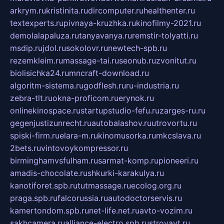
arkrym.ru
kristinita.ru
dircomputer.ru
healthenter.ru
textexperts.ru
pivnaya-kruzhka.ru
kinofilmy-2021.ru
demolalapaluza.ru
tanyavanya.ru
remstir-tolyatti.ru
msdip.ru
jdol.ru
sokolovr.ru
newtech-spb.ru
rezemkleim.ru
massage-tai.ru
seonub.ru
zvonitut.ru
biolisichka24.ru
mncraft-download.ru
algoritm-sistema.ru
godflesh.ru
ru-industria.ru
zebra-tlt.ru
okna-proficom.ru
erynok.ru
onlinekinospace.ru
startupstudio-fefu.ru
zarges-ru.ru
gegenjustizunrecht.ru
autobalashov.ru
utrovortu.ru
spiski-firm.ru
elara-m.ru
kinomusorka.ru
mkcslava.ru
2bets.ru
vintovoykompressor.ru
birminghamvsfulham.ru
sarmat-komp.ru
pioneeri.ru
amadis-chocolate.ru
shkurki-karakulya.ru
kanotiforet.spb.ru
tutmassage.ru
ecolog.org.ru
praga.spb.ru
falcorussia.ru
autodoctorservis.ru
kamertondom.spb.ru
net-life.net.ru
avto-vozim.ru
sakhcamera.ru
alliance-electro.spb.ru
stroyavt.ru