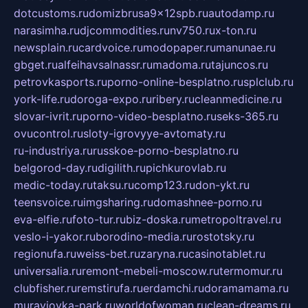
dotcustoms.ru
domizbrusa9x12spb.ru
autodamp.ru
narasimha.ru
djcommodities.ru
nv750.ru
x-ton.ru
newsplain.ru
cardvoice.ru
modopaper.ru
manunae.ru
gbget.ru
alfeihavsalnassr.ru
madoma.ru
tajuncos.ru
petrovkasports.ru
porno-online-besplatno.ru
splclub.ru
york-life.ru
doroga-expo.ru
ribery.ru
cleanmedicine.ru
slovar-ivrit.ru
porno-video-besplatno.ru
seks-365.ru
ovucontrol.ru
sloty-igrovyye-avtomaty.ru
ru-industriya.ru
russkoe-porno-besplatno.ru
belgorod-day.ru
digilith.ru
pichkurovlab.ru
medic-today.ru
taksu.ru
comp123.ru
don-ykt.ru
teensvoice.ru
imgsharing.ru
domashnee-porno.ru
eva-elfie.ru
foto-tur.ru
biz-doska.ru
metropoltravel.ru
veslo-i-yakor.ru
borodino-media.ru
rostotsky.ru
regionufa.ru
weiss-bet.ru
zaryna.ru
casinotablet.ru
universalia.ru
remont-mebeli-moscow.ru
termomur.ru
clubfisher.ru
remstirufa.ru
erdamchi.ru
doramamama.ru
muraviovka-park.ru
worldofwoman.ru
clean-dreams.ru