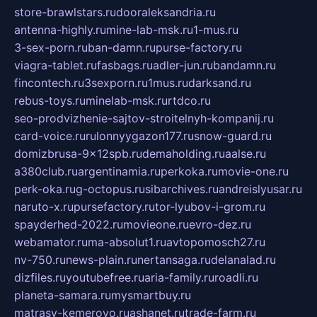
store-brawlstars.ru
dooraleksandria.ru
antenna-highly.ru
mine-lab-msk.ru
1-mus.ru
3-sex-porn.ru
ban-damn.ru
purse-factory.ru
viagra-tablet.ru
fasbags.ru
adler-jun.ru
bandamn.ru
fincontech.ru
3sexporn.ru
1mus.ru
darksand.ru
rebus-toys.ru
minelab-msk.ru
rtdco.ru
seo-prodvizhenie-sajtov-stroitelnyh-kompanij.ru
card-voice.ru
rulonnyygazon177.ru
snow-guard.ru
domizbrusa-9x12spb.ru
demaholding.ru
aalse.ru
a380club.ru
argentinamia.ru
perkoka.ru
movie-one.ru
perk-oka.ru
g-octopus.ru
sibarchives.ru
andreislyusar.ru
naruto-x.ru
pursefactory.ru
tor-lyubov-i-grom.ru
spayderhed-2022.ru
movieone.ru
evro-dez.ru
webamator.ru
ma-absolut1.ru
avtopomosch27.ru
nv-750.ru
news-plain.ru
nertansaga.ru
delanalad.ru
dizfiles.ru
youtubefree.ru
aria-family.ru
roadli.ru
planeta-samara.ru
mysmartbuy.ru
matrasy-kemerovo.ru
ashanet.ru
trade-farm.ru