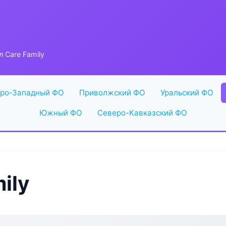
 Care Family
ро-Западный ФО
Приволжский ФО
Уральский ФО
Южный ФО
Северо-Кавказский ФО
ily