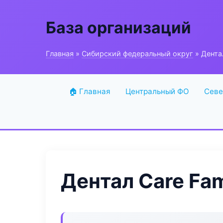
База организаций
Главная
»
Сибирский федеральный округ
» Дентал
🏠 Главная
Центральный ФО
Севе
Дентал Care Fam