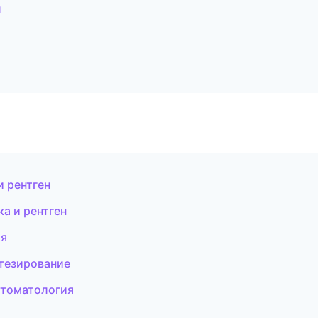
л
и рентген
а и рентген
ия
тезирование
стоматология