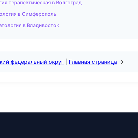
ия терапевтическая в Волгоград
тология в Симферополь
атология в Владивосток
ский федеральный округ
|
Главная страница
→