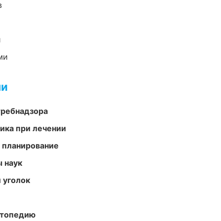
в
и
ми
ми
требнадзора
тика при лечении
 планирование
ы наук
 уголок
ортопедию