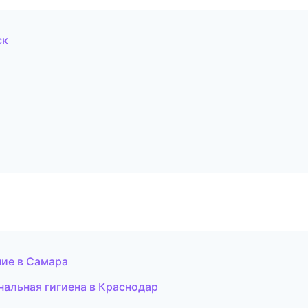
ск
ние в Самара
альная гигиена в Краснодар