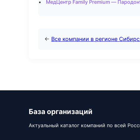
МедЦентр Family Premium — Пародон
←
Все компании в регионе Сибир
База организаций
Актуальный каталог компаний по всей Рос