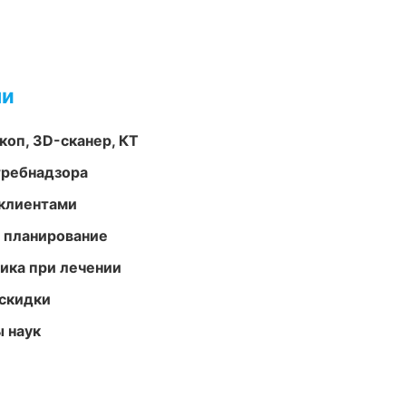
ми
оп, 3D-сканер, КТ
требнадзора
 клиентами
 планирование
тика при лечении
скидки
ы наук