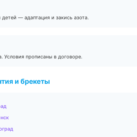
я детей — адаптация и закись азота.
. Условия прописаны в договоре.
тия и брекеты
рад
инск
оград