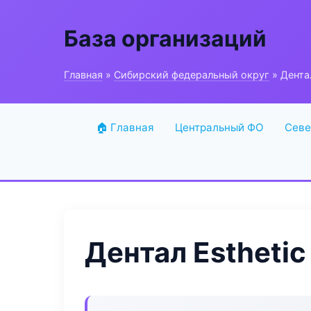
База организаций
Главная
»
Сибирский федеральный округ
» Дента
🏠 Главная
Центральный ФО
Севе
Дентал Esthetic