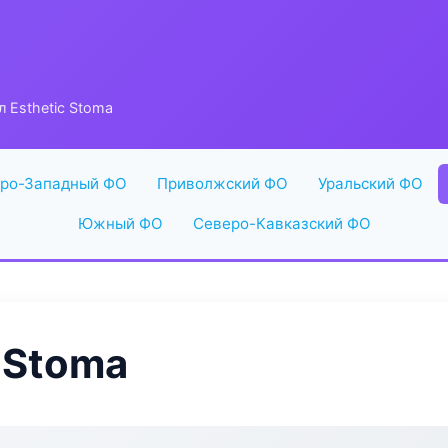
л Esthetic Stoma
ро-Западный ФО
Приволжский ФО
Уральский ФО
Южный ФО
Северо-Кавказский ФО
 Stoma