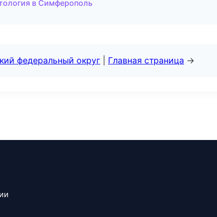
тология в Симферополь
ский федеральный округ
|
Главная страница
→
сии