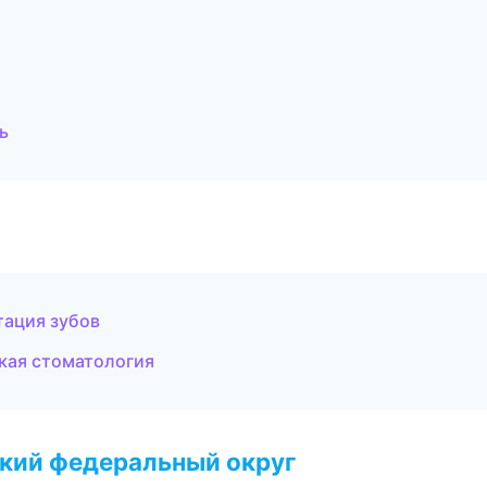
ь
тация зубов
кая стоматология
ский федеральный округ