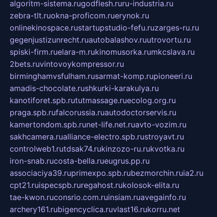
algoritm-sistema.ru
godflesh.ru
ru-industria.ru
zebra-tlt.ru
okna-proficom.ru
erynok.ru
onlinekinospace.ru
startupstudio-fefu.ru
zarges-ru.ru
gegenjustizunrecht.ru
autobalashov.ru
utrovortu.ru
spiski-firm.ru
elara-m.ru
kinomusorka.ru
mkcslava.ru
2bets.ru
vintovoykompressor.ru
birminghamvsfulham.ru
sarmat-komp.ru
pioneeri.ru
amadis-chocolate.ru
shkurki-karakulya.ru
kanotiforet.spb.ru
tutmassage.ru
ecolog.org.ru
praga.spb.ru
falcorussia.ru
autodoctorservis.ru
kamertondom.spb.ru
net-life.net.ru
avto-vozim.ru
sakhcamera.ru
alliance-electro.spb.ru
stroyavt.ru
controlweb1.ru
tdsak74.ru
kinzozo-ru.ru
kvotka.ru
iron-snab.ru
costa-bella.ru
eugrus.pp.ru
associaciya39.ru
primexpo.spb.ru
bezmorchin.ru
ia2.ru
cpt21.ru
ispecspb.ru
regahost.ru
kolosok-elita.ru
tae-kwon.ru
consrio.com.ru
insiam.ru
avegainfo.ru
archery161.ru
bigencyclica.ru
vlast16.ru
korru.net