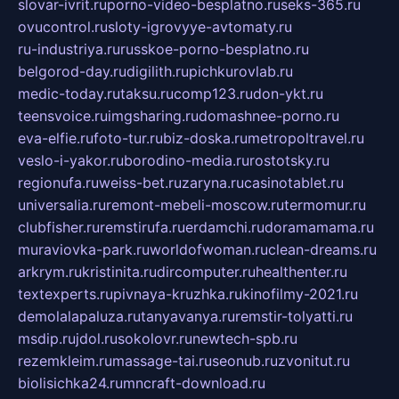
slovar-ivrit.ru
porno-video-besplatno.ru
seks-365.ru
ovucontrol.ru
sloty-igrovyye-avtomaty.ru
ru-industriya.ru
russkoe-porno-besplatno.ru
belgorod-day.ru
digilith.ru
pichkurovlab.ru
medic-today.ru
taksu.ru
comp123.ru
don-ykt.ru
teensvoice.ru
imgsharing.ru
domashnee-porno.ru
eva-elfie.ru
foto-tur.ru
biz-doska.ru
metropoltravel.ru
veslo-i-yakor.ru
borodino-media.ru
rostotsky.ru
regionufa.ru
weiss-bet.ru
zaryna.ru
casinotablet.ru
universalia.ru
remont-mebeli-moscow.ru
termomur.ru
clubfisher.ru
remstirufa.ru
erdamchi.ru
doramamama.ru
muraviovka-park.ru
worldofwoman.ru
clean-dreams.ru
arkrym.ru
kristinita.ru
dircomputer.ru
healthenter.ru
textexperts.ru
pivnaya-kruzhka.ru
kinofilmy-2021.ru
demolalapaluza.ru
tanyavanya.ru
remstir-tolyatti.ru
msdip.ru
jdol.ru
sokolovr.ru
newtech-spb.ru
rezemkleim.ru
massage-tai.ru
seonub.ru
zvonitut.ru
biolisichka24.ru
mncraft-download.ru