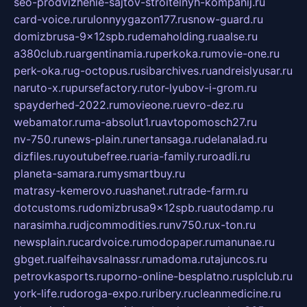
seo-prodvizhenie-sajtov-stroitelnyh-kompanij.ru
card-voice.ru
rulonnyygazon177.ru
snow-guard.ru
domizbrusa-9x12spb.ru
demaholding.ru
aalse.ru
a380club.ru
argentinamia.ru
perkoka.ru
movie-one.ru
perk-oka.ru
g-octopus.ru
sibarchives.ru
andreislyusar.ru
naruto-x.ru
pursefactory.ru
tor-lyubov-i-grom.ru
spayderhed-2022.ru
movieone.ru
evro-dez.ru
webamator.ru
ma-absolut1.ru
avtopomosch27.ru
nv-750.ru
news-plain.ru
nertansaga.ru
delanalad.ru
dizfiles.ru
youtubefree.ru
aria-family.ru
roadli.ru
planeta-samara.ru
mysmartbuy.ru
matrasy-kemerovo.ru
ashanet.ru
trade-farm.ru
dotcustoms.ru
domizbrusa9x12spb.ru
autodamp.ru
narasimha.ru
djcommodities.ru
nv750.ru
x-ton.ru
newsplain.ru
cardvoice.ru
modopaper.ru
manunae.ru
gbget.ru
alfeihavsalnassr.ru
madoma.ru
tajuncos.ru
petrovkasports.ru
porno-online-besplatno.ru
splclub.ru
york-life.ru
doroga-expo.ru
ribery.ru
cleanmedicine.ru