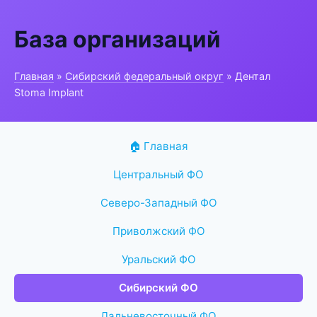
База организаций
Главная
»
Сибирский федеральный округ
» Дентал
Stoma Implant
🏠 Главная
Центральный ФО
Северо-Западный ФО
Приволжский ФО
Уральский ФО
Сибирский ФО
Дальневосточный ФО