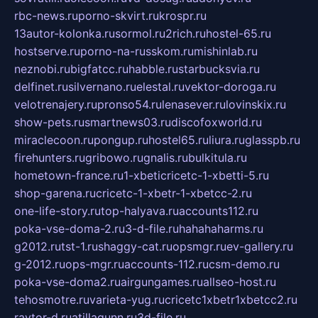
rbc-news.ru
porno-skvirt.ru
krospr.ru
13autor-kolonka.ru
sormol.ru
2rich.ru
hostel-65.ru
hostserve.ru
porno-na-russkom.ru
mishinlab.ru
neznobi.ru
bigfatcc.ru
habble.ru
starbucksvia.ru
delfinet.ru
silvernano.ru
elestal.ru
vektor-doroga.ru
velotrenajery.ru
pronso54.ru
lenasever.ru
lovinskix.ru
show-pets.ru
smartnews03.ru
discofoxworld.ru
miraclecoon.ru
pongup.ru
hostel65.ru
liura.ru
glasspb.ru
firehunters.ru
gribowo.ru
gnalis.ru
bulkitula.ru
hometown-france.ru
1-xbeticricetc-1-xbetti-5.ru
shop-garena.ru
cricetc-1-xbetr-1-xbetcc-2.ru
one-life-story.ru
top-halyava.ru
accounts112.ru
poka-vse-doma-2.ru
3-d-file.ru
hahahaharms.ru
g2012.ru
tst-1.ru
shaggy-cat.ru
opsmgr.ru
ev-gallery.ru
g-2012.ru
ops-mgr.ru
accounts-112.ru
csm-demo.ru
poka-vse-doma2.ru
airgungames.ru
allseo-host.ru
tehosmotre.ru
varieta-yug.ru
cricetc1xbetr1xbetcc2.ru
raytor-d.ru
atillagunn.ru
3d-file.ru