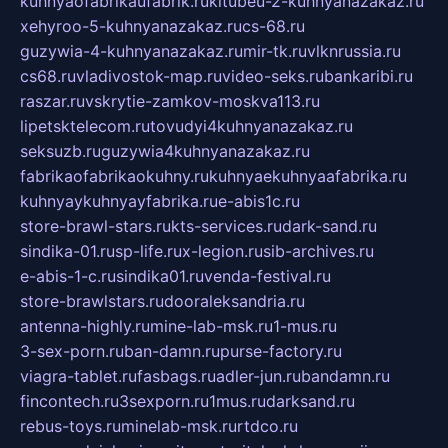
kuhnyaofabrikaufabrik.ru
kitubeu-2-kuhnyanazakaz.ru
xehyroo-5-kuhnyanazakaz.ru
cs-68.ru
guzywia-4-kuhnyanazakaz.ru
mir-tk.ru
vlknrussia.ru
cs68.ru
vladivostok-map.ru
video-seks.ru
bankaribi.ru
raszar.ru
vskrytie-zamkov-moskva113.ru
lipetsktelecom.ru
tovudyi4kuhnyanazakaz.ru
seksuzb.ru
guzywia4kuhnyanazakaz.ru
fabrikaofabrikaokuhny.ru
kuhnyaekuhnyaafabrika.ru
kuhnyaykuhnyayfabrika.ru
e-abis1c.ru
store-brawl-stars.ru
kts-services.ru
dark-sand.ru
sindika-01.ru
sp-life.ru
x-legion.ru
sib-archives.ru
e-abis-1-c.ru
sindika01.ru
venda-festival.ru
store-brawlstars.ru
dooraleksandria.ru
antenna-highly.ru
mine-lab-msk.ru
1-mus.ru
3-sex-porn.ru
ban-damn.ru
purse-factory.ru
viagra-tablet.ru
fasbags.ru
adler-jun.ru
bandamn.ru
fincontech.ru
3sexporn.ru
1mus.ru
darksand.ru
rebus-toys.ru
minelab-msk.ru
rtdco.ru