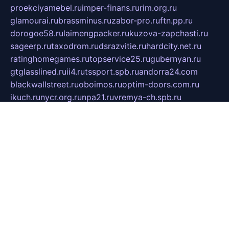
proekciyamebel.ru
imper-finans.ru
rim.org.ru
glamourai.ru
brassminus.ru
zabor-pro.ru
ftn.pp.ru
dorogoe58.ru
laimengpacker.ru
kuzova-zapchasti.ru
sageerp.ru
taxodrom.ru
dsrazvitie.ru
hardcity.net.ru
ratinghomegames.ru
topservice25.ru
gubernyan.ru
gtglasslined.ru
ii4.ru
tssport.spb.ru
andorra24.com
blackwallstreet.ru
oboimos.ru
optim-doors.com.ru
ikuch.ru
nycr.org.ru
npa21.ru
vremya-ch.spb.ru
desert000.ru
ivtorgi.ru
ifiori.ru
catalog-statei.ru
dcv.org.ru
spetsmaster174.ru
ipkameryhiseeu.ru
dum26.ru
ruspol.spb.ru
fr-opendp.ru
kam-solnyshko.ru
cheyenne-arapaho.ru
sevzapmetal.spb.ru
ted-lapidus.spb.ru
parasite-eliminator.ru
sigma-complete.ru
modernworld.ru
dama-moda.ru
eholot-group.ru
sk-nvkz.ru
DRONGOLD.RU
democratia2.ru
i-farmer.ru
mass-sport.org
jablonex.spb.ru
bookmess.ru
linkword.ru
refineua.com.ru
cs-spec.net.ru
altay-mebel.ru