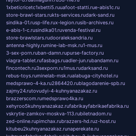
1xbeticricetc1xbetti5.ru
uafoot-statti.ru
e-abis1c.ru
store-brawl-stars.ru
kts-services.ru
dark-sand.ru
sindika-01.ru
sp-life.ru
x-legion.ru
sib-archives.ru
e-abis-1-c.ru
sindika01.ru
venda-festival.ru
store-brawlstars.ru
dooraleksandria.ru
antenna-highly.ru
mine-lab-msk.ru
1-mus.ru
3-sex-porn.ru
ban-damn.ru
purse-factory.ru
viagra-tablet.ru
fasbags.ru
adler-jun.ru
bandamn.ru
fincontech.ru
3sexporn.ru
1mus.ru
darksand.ru
rebus-toys.ru
minelab-msk.ru
alabuga-cityhotel.ru
medsprawo-4-ka.ru
2864420.ru
blagodarenie-spb.ru
zajmy24.ru
tovudyi-4-kuhnyanazakaz.ru
brazzerscom.ru
medsprawo4ka.ru
xehyroo5kuhnyanazakaz.ru
fabrikayfabrikaefabrika.ru
vskrytie-zamkov-moskva-113.ru
biletnadom.ru
zed-online.ru
pimchax.ru
brazzers-hd.ru
z-host.ru
kitubeu2kuhnyanazakaz.ru
naperekate.ru