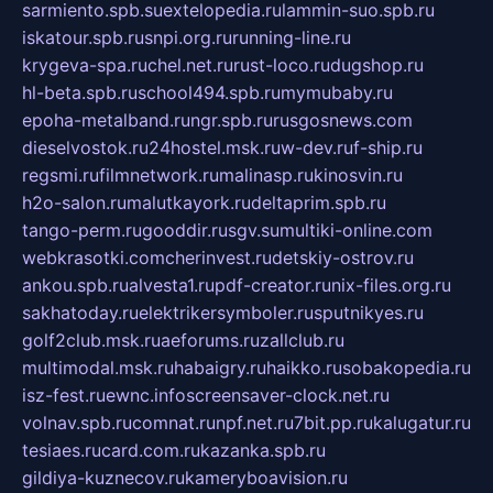
sarmiento.spb.su
extelopedia.ru
lammin-suo.spb.ru
iskatour.spb.ru
snpi.org.ru
running-line.ru
krygeva-spa.ru
chel.net.ru
rust-loco.ru
dugshop.ru
hl-beta.spb.ru
school494.spb.ru
mymubaby.ru
epoha-metalband.ru
ngr.spb.ru
rusgosnews.com
dieselvostok.ru
24hostel.msk.ru
w-dev.ru
f-ship.ru
regsmi.ru
filmnetwork.ru
malinasp.ru
kinosvin.ru
h2o-salon.ru
malutkayork.ru
deltaprim.spb.ru
tango-perm.ru
gooddir.ru
sgv.su
multiki-online.com
webkrasotki.com
cherinvest.ru
detskiy-ostrov.ru
ankou.spb.ru
alvesta1.ru
pdf-creator.ru
nix-files.org.ru
sakhatoday.ru
elektrikersymboler.ru
sputnikyes.ru
golf2club.msk.ru
aeforums.ru
zallclub.ru
multimodal.msk.ru
habaigry.ru
haikko.ru
sobakopedia.ru
isz-fest.ru
ewnc.info
screensaver-clock.net.ru
volnav.spb.ru
comnat.ru
npf.net.ru
7bit.pp.ru
kalugatur.ru
tesiaes.ru
card.com.ru
kazanka.spb.ru
gildiya-kuznecov.ru
kameryboavision.ru