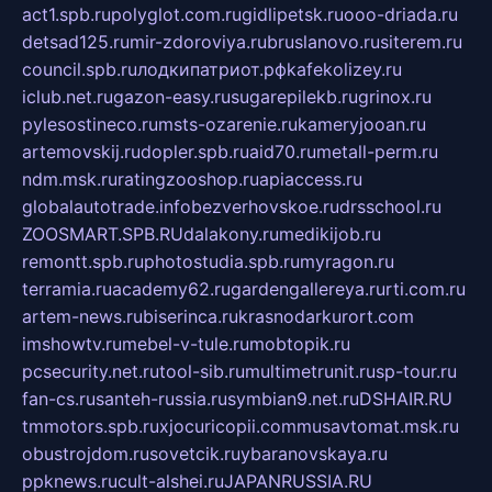
act1.spb.ru
polyglot.com.ru
gidlipetsk.ru
ooo-driada.ru
detsad125.ru
mir-zdoroviya.ru
bruslanovo.ru
siterem.ru
council.spb.ru
лодкипатриот.рф
kafekolizey.ru
iclub.net.ru
gazon-easy.ru
sugarepilekb.ru
grinox.ru
pylesostineco.ru
msts-ozarenie.ru
kameryjooan.ru
artemovskij.ru
dopler.spb.ru
aid70.ru
metall-perm.ru
ndm.msk.ru
ratingzooshop.ru
apiaccess.ru
globalautotrade.info
bezverhovskoe.ru
drsschool.ru
ZOOSMART.SPB.RU
dalakony.ru
medikijob.ru
remontt.spb.ru
photostudia.spb.ru
myragon.ru
terramia.ru
academy62.ru
gardengallereya.ru
rti.com.ru
artem-news.ru
biserinca.ru
krasnodarkurort.com
imshowtv.ru
mebel-v-tule.ru
mobtopik.ru
pcsecurity.net.ru
tool-sib.ru
multimetrunit.ru
sp-tour.ru
fan-cs.ru
santeh-russia.ru
symbian9.net.ru
DSHAIR.RU
tmmotors.spb.ru
xjocuricopii.com
musavtomat.msk.ru
obustrojdom.ru
sovetcik.ru
ybaranovskaya.ru
ppknews.ru
cult-alshei.ru
JAPANRUSSIA.RU