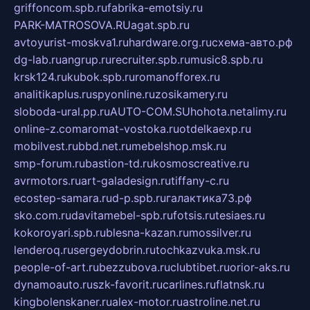
griffoncom.spb.ru
fabrika-emotsiy.ru
PARK-MATROSOVA.RU
agat.spb.ru
avtoyurist-moskva1.ru
hardware.org.ru
схема-авто.рф
dg-lab.ru
angrup.ru
recruiter.spb.ru
music8.spb.ru
krsk124.ru
kubok.spb.ru
romanofforex.ru
analitikaplus.ru
spyonline.ru
zosikamery.ru
sloboda-ural.pp.ru
AUTO-COM.SU
hohota.net
alimy.ru
online-z.com
aromat-vostoka.ru
otdelkaexp.ru
mobilvest.ru
bbd.net.ru
mebelshop.msk.ru
smp-forum.ru
bastion-td.ru
kosmoscreative.ru
avrmotors.ru
art-galadesign.ru
tiffany-c.ru
ecostep-samara.ru
d-p.spb.ru
галактика73.рф
sko.com.ru
davitamebel-spb.ru
fotsis.ru
tesiaes.ru
kokoroyari.spb.ru
blesna-kazan.ru
mossilver.ru
lenderoq.ru
sergeydobrin.ru
tochkazvuka.msk.ru
people-of-art.ru
bezzubova.ru
clubtibet.ru
orior-aks.ru
dynamoauto.ru
szk-favorit.ru
carlines.ru
flatnsk.ru
kingbolenskaner.ru
alex-motor.ru
astroline.net.ru