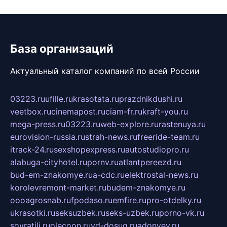
База организаций
Актуальный каталог компаний по всей России
03223.ru
ufille.ru
krasotata.ru
prazdnikdushi.ru
veetbox.ru
cinemapost.ru
ciam-fr.ru
kraft-you.ru
mega-press.ru
03223.ru
web-explore.ru
rastenuya.ru
eurovision-russia.ru
strah-news.ru
freeride-team.ru
itrack-24.ru
sexshopexpress.ru
autostudiopro.ru
alabuga-cityhotel.ru
pornv.ru
atlantpereezd.ru
bud-em-znakomye.ru
a-cdc.ru
elektrostal-news.ru
korolevremont-market.ru
budem-znakomye.ru
oooagrosnab.ru
fpodaso.ru
emfire.ru
pro-otdelky.ru
ukrasotki.ru
seksuzbek.ru
seks-uzbek.ru
porno-vk.ru
sovratili.ru
olecoon.ru
vd-dosug.ru
adonyev.ru