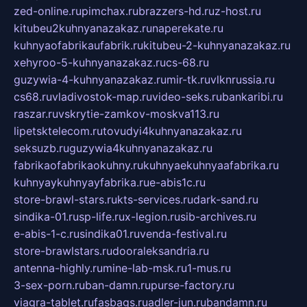
zed-online.ru
pimchax.ru
brazzers-hd.ru
z-host.ru
kitubeu2kuhnyanazakaz.ru
naperekate.ru
kuhnyaofabrikaufabrik.ru
kitubeu-2-kuhnyanazakaz.ru
xehyroo-5-kuhnyanazakaz.ru
cs-68.ru
guzywia-4-kuhnyanazakaz.ru
mir-tk.ru
vlknrussia.ru
cs68.ru
vladivostok-map.ru
video-seks.ru
bankaribi.ru
raszar.ru
vskrytie-zamkov-moskva113.ru
lipetsktelecom.ru
tovudyi4kuhnyanazakaz.ru
seksuzb.ru
guzywia4kuhnyanazakaz.ru
fabrikaofabrikaokuhny.ru
kuhnyaekuhnyaafabrika.ru
kuhnyaykuhnyayfabrika.ru
e-abis1c.ru
store-brawl-stars.ru
kts-services.ru
dark-sand.ru
sindika-01.ru
sp-life.ru
x-legion.ru
sib-archives.ru
e-abis-1-c.ru
sindika01.ru
venda-festival.ru
store-brawlstars.ru
dooraleksandria.ru
antenna-highly.ru
mine-lab-msk.ru
1-mus.ru
3-sex-porn.ru
ban-damn.ru
purse-factory.ru
viagra-tablet.ru
fasbags.ru
adler-jun.ru
bandamn.ru