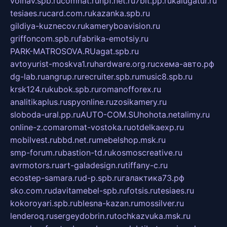
volnav.spb.ru
comnat.ru
npf.net.ru
7bit.pp.ru
kalugatur.ru
tesiaes.ru
card.com.ru
kazanka.spb.ru
gildiya-kuznecov.ru
kameryboavision.ru
griffoncom.spb.ru
fabrika-emotsiy.ru
PARK-MATROSOVA.RU
agat.spb.ru
avtoyurist-moskva1.ru
hardware.org.ru
схема-авто.рф
dg-lab.ru
angrup.ru
recruiter.spb.ru
music8.spb.ru
krsk124.ru
kubok.spb.ru
romanofforex.ru
analitikaplus.ru
spyonline.ru
zosikamery.ru
sloboda-ural.pp.ru
AUTO-COM.SU
hohota.net
alimy.ru
online-z.com
aromat-vostoka.ru
otdelkaexp.ru
mobilvest.ru
bbd.net.ru
mebelshop.msk.ru
smp-forum.ru
bastion-td.ru
kosmoscreative.ru
avrmotors.ru
art-galadesign.ru
tiffany-c.ru
ecostep-samara.ru
d-p.spb.ru
галактика73.рф
sko.com.ru
davitamebel-spb.ru
fotsis.ru
tesiaes.ru
kokoroyari.spb.ru
blesna-kazan.ru
mossilver.ru
lenderoq.ru
sergeydobrin.ru
tochkazvuka.msk.ru