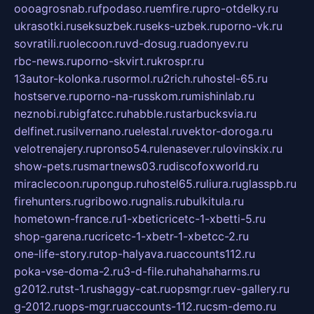
oooagrosnab.ru
fpodaso.ru
emfire.ru
pro-otdelky.ru
ukrasotki.ru
seksuzbek.ru
seks-uzbek.ru
porno-vk.ru
sovratili.ru
olecoon.ru
vd-dosug.ru
adonyev.ru
rbc-news.ru
porno-skvirt.ru
krospr.ru
13autor-kolonka.ru
sormol.ru
2rich.ru
hostel-65.ru
hostserve.ru
porno-na-russkom.ru
mishinlab.ru
neznobi.ru
bigfatcc.ru
habble.ru
starbucksvia.ru
delfinet.ru
silvernano.ru
elestal.ru
vektor-doroga.ru
velotrenajery.ru
pronso54.ru
lenasever.ru
lovinskix.ru
show-pets.ru
smartnews03.ru
discofoxworld.ru
miraclecoon.ru
pongup.ru
hostel65.ru
liura.ru
glasspb.ru
firehunters.ru
gribowo.ru
gnalis.ru
bulkitula.ru
hometown-france.ru
1-xbeticricetc-1-xbetti-5.ru
shop-garena.ru
cricetc-1-xbetr-1-xbetcc-2.ru
one-life-story.ru
top-halyava.ru
accounts112.ru
poka-vse-doma-2.ru
3-d-file.ru
hahahaharms.ru
g2012.ru
tst-1.ru
shaggy-cat.ru
opsmgr.ru
ev-gallery.ru
g-2012.ru
ops-mgr.ru
accounts-112.ru
csm-demo.ru