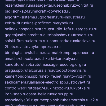
rezemkleim.ru
massage-tai.ru
seonub.ru
zvonitut.ru
biolisichka24.ru
mncraft-download.ru
algoritm-sistema.ru
godflesh.ru
ru-industria.ru
zebra-tlt.ru
okna-proficom.ru
erynok.ru
onlinekinospace.ru
startupstudio-fefu.ru
zarges-ru.ru
gegenjustizunrecht.ru
autobalashov.ru
utrovortu.ru
spiski-firm.ru
elara-m.ru
kinomusorka.ru
mkcslava.ru
2bets.ru
vintovoykompressor.ru
birminghamvsfulham.ru
sarmat-komp.ru
pioneeri.ru
amadis-chocolate.ru
shkurki-karakulya.ru
kanotiforet.spb.ru
tutmassage.ru
ecolog.org.ru
praga.spb.ru
falcorussia.ru
autodoctorservis.ru
kamertondom.spb.ru
net-life.net.ru
avto-vozim.ru
sakhcamera.ru
alliance-electro.spb.ru
stroyavt.ru
controlweb1.ru
tdsak74.ru
kinzozo-ru.ru
kvotka.ru
iron-snab.ru
costa-bella.ru
eugrus.pp.ru
associaciya39.ru
primexpo.spb.ru
bezmorchin.ru
ia2.ru
cpt21.ru
ispecspb.ru
regahost.ru
kolosok-elita.ru