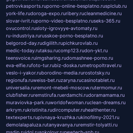
petrovkasports.ru
porno-online-besplatno.ru
splclub.ru
york-life.ru
doroga-expo.ru
ribery.ru
cleanmedicine.ru
slovar-ivrit.ru
porno-video-besplatno.ru
seks-365.ru
ovucontrol.ru
sloty-igrovyye-avtomaty.ru
ru-industriya.ru
russkoe-porno-besplatno.ru
belgorod-day.ru
digilith.ru
pichkurovlab.ru
medic-today.ru
taksu.ru
comp123.ru
don-ykt.ru
teensvoice.ru
imgsharing.ru
domashnee-porno.ru
eva-elfie.ru
foto-tur.ru
biz-doska.ru
metropoltravel.ru
veslo-i-yakor.ru
borodino-media.ru
rostotsky.ru
regionufa.ru
weiss-bet.ru
zaryna.ru
casinotablet.ru
universalia.ru
remont-mebeli-moscow.ru
termomur.ru
clubfisher.ru
remstirufa.ru
erdamchi.ru
doramamama.ru
muraviovka-park.ru
worldofwoman.ru
clean-dreams.ru
arkrym.ru
kristinita.ru
dircomputer.ru
healthenter.ru
textexperts.ru
pivnaya-kruzhka.ru
kinofilmy-2021.ru
demolalapaluza.ru
tanyavanya.ru
remstir-tolyatti.ru
msdip.ru
jdol.ru
sokolovr.ru
newtech-spb.ru