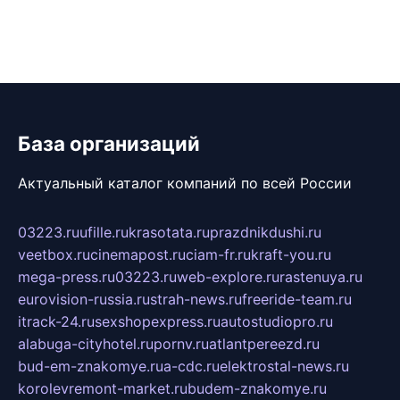
База организаций
Актуальный каталог компаний по всей России
03223.ru
ufille.ru
krasotata.ru
prazdnikdushi.ru
veetbox.ru
cinemapost.ru
ciam-fr.ru
kraft-you.ru
mega-press.ru
03223.ru
web-explore.ru
rastenuya.ru
eurovision-russia.ru
strah-news.ru
freeride-team.ru
itrack-24.ru
sexshopexpress.ru
autostudiopro.ru
alabuga-cityhotel.ru
pornv.ru
atlantpereezd.ru
bud-em-znakomye.ru
a-cdc.ru
elektrostal-news.ru
korolevremont-market.ru
budem-znakomye.ru