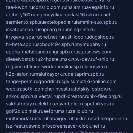
tae-kwon.ru
consrio.com.ru
insiam.ru
avegainfo.ru
archery161.ru
bigencyclica.ru
vlast16.ru
korru.net
sarmiento.spb.su
extelopedia.ru
lammin-suo.spb.ru
iskatour.spb.ru
snpi.org.ru
running-line.ru
krygeva-spa.ru
chel.net.ru
rust-loco.ru
dugshop.ru
hl-beta.spb.ru
school494.spb.ru
mymubaby.ru
epoha-metalband.ru
ngr.spb.ru
rusgosnews.com
dieselvostok.ru
24hostel.msk.ru
w-dev.ru
f-ship.ru
regsmi.ru
filmnetwork.ru
malinasp.ru
kinosvin.ru
h2o-salon.ru
malutkayork.ru
deltaprim.spb.ru
tango-perm.ru
gooddir.ru
sgv.su
multiki-online.com
webkrasotki.com
cherinvest.ru
detskiy-ostrov.ru
ankou.spb.ru
alvesta1.ru
pdf-creator.ru
nix-files.org.ru
sakhatoday.ru
elektrikersymboler.ru
sputnikyes.ru
golf2club.msk.ru
aeforums.ru
zallclub.ru
multimodal.msk.ru
habaigry.ru
haikko.ru
sobakopedia.ru
isz-fest.ru
ewnc.info
screensaver-clock.net.ru