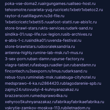
poka-vse-doma2.ru
airgungames.ru
allseo-host.ru
tehosmotre.ru
varieta-yug.ru
cricetc1xbetr1xbetcc2.ru
raytor-d.ru
atillagunn.ru
3d-file.ru
1xbeticricetc1xbetti5.ru
uafoot-statti.ru
e-abis1c.ru
store-brawl-stars.ru
kts-services.ru
dark-sand.ru
sindika-01.ru
sp-life.ru
x-legion.ru
sib-archives.ru
e-abis-1-c.ru
sindika01.ru
venda-festival.ru
store-brawlstars.ru
dooraleksandria.ru
antenna-highly.ru
mine-lab-msk.ru
1-mus.ru
3-sex-porn.ru
ban-damn.ru
purse-factory.ru
viagra-tablet.ru
fasbags.ru
adler-jun.ru
bandamn.ru
fincontech.ru
3sexporn.ru
1mus.ru
darksand.ru
rebus-toys.ru
minelab-msk.ru
alabuga-cityhotel.ru
medsprawo-4-ka.ru
2864420.ru
blagodarenie-spb.ru
zajmy24.ru
tovudyi-4-kuhnyanazakaz.ru
brazzerscom.ru
medsprawo4ka.ru
xehyroo5kuhnyanazakaz.ru
fabrikayfabrikaefabrika.ru
vskrytie-zamkov-moskva-113.ru
biletnadom.ru