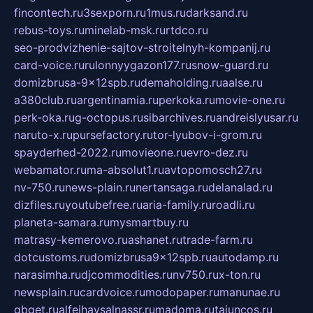
fincontech.ru
3sexporn.ru
1mus.ru
darksand.ru
rebus-toys.ru
minelab-msk.ru
rtdco.ru
seo-prodvizhenie-sajtov-stroitelnyh-kompanij.ru
card-voice.ru
rulonnyygazon177.ru
snow-guard.ru
domizbrusa-9x12spb.ru
demaholding.ru
aalse.ru
a380club.ru
argentinamia.ru
perkoka.ru
movie-one.ru
perk-oka.ru
g-octopus.ru
sibarchives.ru
andreislyusar.ru
naruto-x.ru
pursefactory.ru
tor-lyubov-i-grom.ru
spayderhed-2022.ru
movieone.ru
evro-dez.ru
webamator.ru
ma-absolut1.ru
avtopomosch27.ru
nv-750.ru
news-plain.ru
nertansaga.ru
delanalad.ru
dizfiles.ru
youtubefree.ru
aria-family.ru
roadli.ru
planeta-samara.ru
mysmartbuy.ru
matrasy-kemerovo.ru
ashanet.ru
trade-farm.ru
dotcustoms.ru
domizbrusa9x12spb.ru
autodamp.ru
narasimha.ru
djcommodities.ru
nv750.ru
x-ton.ru
newsplain.ru
cardvoice.ru
modopaper.ru
manunae.ru
gbget.ru
alfeihavsalnassr.ru
madoma.ru
tajuncos.ru