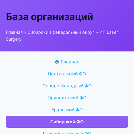
База организаций
Главная
»
Сибирский федеральный округ
» ИП Laser
Surgery
🏠 Главная
Центральный ФО
Северо-Западный ФО
Приволжский ФО
Уральский ФО
Сибирский ФО
Дальневосточный ФО