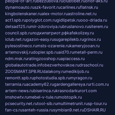
people-of-art.ru
bezzubova.ru
clubtibet.ru
orior-aks.ru
dynamoauto.ru
szk-favorit.ru
carlines.ru
flatnsk.ru
kingbolenskaner.ru
alex-motor.ru
astroline.net.ru
act1.spb.ru
polyglot.com.ru
gidlipetsk.ru
ooo-driada.ru
detsad125.ru
mir-zdoroviya.ru
bruslanovo.ru
siterem.ru
council.spb.ru
лодкипатриот.рф
kafekolizey.ru
iclub.net.ru
gazon-easy.ru
sugarepilekb.ru
grinox.ru
pylesostineco.ru
msts-ozarenie.ru
kameryjooan.ru
artemovskij.ru
dopler.spb.ru
aid70.ru
metall-perm.ru
ndm.msk.ru
ratingzooshop.ru
apiaccess.ru
globalautotrade.info
bezverhovskoe.ru
drsschool.ru
ZOOSMART.SPB.RU
dalakony.ru
medikijob.ru
remontt.spb.ru
photostudia.spb.ru
myragon.ru
terramia.ru
academy62.ru
gardengallereya.ru
rti.com.ru
artem-news.ru
biserinca.ru
krasnodarkurort.com
imshowtv.ru
mebel-v-tule.ru
mobtopik.ru
pcsecurity.net.ru
tool-sib.ru
multimetrunit.ru
sp-tour.ru
fan-cs.ru
santeh-russia.ru
symbian9.net.ru
DSHAIR.RU