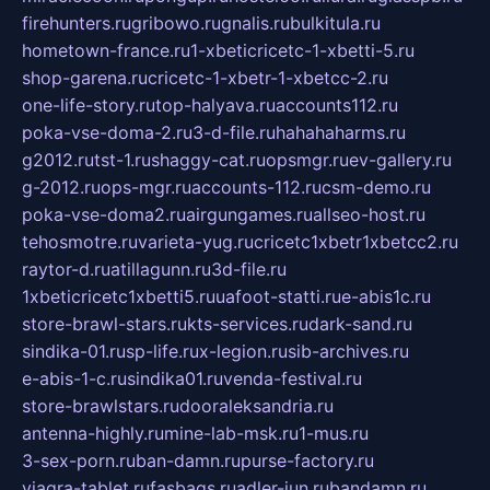
firehunters.ru
gribowo.ru
gnalis.ru
bulkitula.ru
hometown-france.ru
1-xbeticricetc-1-xbetti-5.ru
shop-garena.ru
cricetc-1-xbetr-1-xbetcc-2.ru
one-life-story.ru
top-halyava.ru
accounts112.ru
poka-vse-doma-2.ru
3-d-file.ru
hahahaharms.ru
g2012.ru
tst-1.ru
shaggy-cat.ru
opsmgr.ru
ev-gallery.ru
g-2012.ru
ops-mgr.ru
accounts-112.ru
csm-demo.ru
poka-vse-doma2.ru
airgungames.ru
allseo-host.ru
tehosmotre.ru
varieta-yug.ru
cricetc1xbetr1xbetcc2.ru
raytor-d.ru
atillagunn.ru
3d-file.ru
1xbeticricetc1xbetti5.ru
uafoot-statti.ru
e-abis1c.ru
store-brawl-stars.ru
kts-services.ru
dark-sand.ru
sindika-01.ru
sp-life.ru
x-legion.ru
sib-archives.ru
e-abis-1-c.ru
sindika01.ru
venda-festival.ru
store-brawlstars.ru
dooraleksandria.ru
antenna-highly.ru
mine-lab-msk.ru
1-mus.ru
3-sex-porn.ru
ban-damn.ru
purse-factory.ru
viagra-tablet.ru
fasbags.ru
adler-jun.ru
bandamn.ru