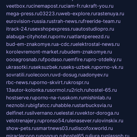
veetbox.ru
cinemapost.ru
ciam-fr.ru
kraft-you.ru
mega-press.ru
03223.ru
web-explore.ru
rastenuya.ru
eurovision-russia.ru
strah-news.ru
freeride-team.ru
itrack-24.ru
sexshopexpress.ru
autostudiopro.ru
alabuga-cityhotel.ru
pornv.ru
atlantpereezd.ru
bud-em-znakomye.ru
a-cdc.ru
elektrostal-news.ru
korolevremont-market.ru
budem-znakomye.ru
oooagrosnab.ru
fpodaso.ru
emfire.ru
pro-otdelky.ru
ukrasotki.ru
seksuzbek.ru
seks-uzbek.ru
porno-vk.ru
sovratili.ru
olecoon.ru
vd-dosug.ru
adonyev.ru
rbc-news.ru
porno-skvirt.ru
krospr.ru
13autor-kolonka.ru
sormol.ru
2rich.ru
hostel-65.ru
hostserve.ru
porno-na-russkom.ru
mishinlab.ru
neznobi.ru
bigfatcc.ru
habble.ru
starbucksvia.ru
delfinet.ru
silvernano.ru
elestal.ru
vektor-doroga.ru
velotrenajery.ru
pronso54.ru
lenasever.ru
lovinskix.ru
show-pets.ru
smartnews03.ru
discofoxworld.ru
miraclecoon.ru
pongup.ru
hostel65.ru
liura.ru
glasspb.ru