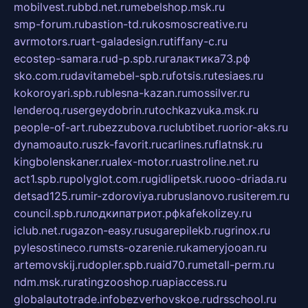
mobilvest.ru
bbd.net.ru
mebelshop.msk.ru
smp-forum.ru
bastion-td.ru
kosmoscreative.ru
avrmotors.ru
art-galadesign.ru
tiffany-c.ru
ecostep-samara.ru
d-p.spb.ru
галактика73.рф
sko.com.ru
davitamebel-spb.ru
fotsis.ru
tesiaes.ru
kokoroyari.spb.ru
blesna-kazan.ru
mossilver.ru
lenderoq.ru
sergeydobrin.ru
tochkazvuka.msk.ru
people-of-art.ru
bezzubova.ru
clubtibet.ru
orior-aks.ru
dynamoauto.ru
szk-favorit.ru
carlines.ru
flatnsk.ru
kingbolenskaner.ru
alex-motor.ru
astroline.net.ru
act1.spb.ru
polyglot.com.ru
gidlipetsk.ru
ooo-driada.ru
detsad125.ru
mir-zdoroviya.ru
bruslanovo.ru
siterem.ru
council.spb.ru
лодкипатриот.рф
kafekolizey.ru
iclub.net.ru
gazon-easy.ru
sugarepilekb.ru
grinox.ru
pylesostineco.ru
msts-ozarenie.ru
kameryjooan.ru
artemovskij.ru
dopler.spb.ru
aid70.ru
metall-perm.ru
ndm.msk.ru
ratingzooshop.ru
apiaccess.ru
globalautotrade.info
bezverhovskoe.ru
drsschool.ru