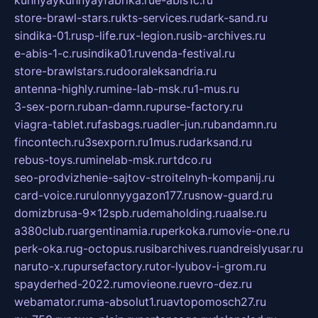
kuhnyaykuhnyayfabrika.ru
e-abis1c.ru
store-brawl-stars.ru
kts-services.ru
dark-sand.ru
sindika-01.ru
sp-life.ru
x-legion.ru
sib-archives.ru
e-abis-1-c.ru
sindika01.ru
venda-festival.ru
store-brawlstars.ru
dooraleksandria.ru
antenna-highly.ru
mine-lab-msk.ru
1-mus.ru
3-sex-porn.ru
ban-damn.ru
purse-factory.ru
viagra-tablet.ru
fasbags.ru
adler-jun.ru
bandamn.ru
fincontech.ru
3sexporn.ru
1mus.ru
darksand.ru
rebus-toys.ru
minelab-msk.ru
rtdco.ru
seo-prodvizhenie-sajtov-stroitelnyh-kompanij.ru
card-voice.ru
rulonnyygazon177.ru
snow-guard.ru
domizbrusa-9x12spb.ru
demaholding.ru
aalse.ru
a380club.ru
argentinamia.ru
perkoka.ru
movie-one.ru
perk-oka.ru
g-octopus.ru
sibarchives.ru
andreislyusar.ru
naruto-x.ru
pursefactory.ru
tor-lyubov-i-grom.ru
spayderhed-2022.ru
movieone.ru
evro-dez.ru
webamator.ru
ma-absolut1.ru
avtopomosch27.ru