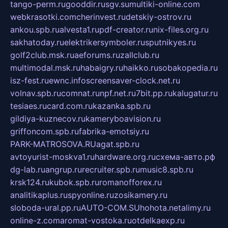
tango-perm.ru
gooddir.ru
sgv.su
multiki-online.com
webkrasotki.com
cherinvest.ru
detskiy-ostrov.ru
ankou.spb.ru
alvesta1.ru
pdf-creator.ru
nix-files.org.ru
sakhatoday.ru
elektrikersymboler.ru
sputnikyes.ru
golf2club.msk.ru
aeforums.ru
zallclub.ru
multimodal.msk.ru
habaigry.ru
haikko.ru
sobakopedia.ru
isz-fest.ru
ewnc.info
screensaver-clock.net.ru
volnav.spb.ru
comnat.ru
npf.net.ru
7bit.pp.ru
kalugatur.ru
tesiaes.ru
card.com.ru
kazanka.spb.ru
gildiya-kuznecov.ru
kameryboavision.ru
griffoncom.spb.ru
fabrika-emotsiy.ru
PARK-MATROSOVA.RU
agat.spb.ru
avtoyurist-moskva1.ru
hardware.org.ru
схема-авто.рф
dg-lab.ru
angrup.ru
recruiter.spb.ru
music8.spb.ru
krsk124.ru
kubok.spb.ru
romanofforex.ru
analitikaplus.ru
spyonline.ru
zosikamery.ru
sloboda-ural.pp.ru
AUTO-COM.SU
hohota.net
alimy.ru
online-z.com
aromat-vostoka.ru
otdelkaexp.ru