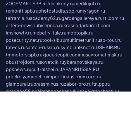
ZOOSMART.SPB.RU
dalakony.ru
medikijob.ru
remontt.spb.ru
photostudia.spb.ru
myragon.ru
terramia.ru
academy62.ru
gardengallereya.ru
rti.com.ru
artem-news.ru
biserinca.ru
krasnodarkurort.com
imshowtv.ru
mebel-v-tule.ru
mobtopik.ru
pcsecurity.net.ru
tool-sib.ru
multimetrunit.ru
sp-tour.ru
fan-cs.ru
santeh-russia.ru
symbian9.net.ru
DSHAIR.RU
tmmotors.spb.ru
xjocuricopii.com
musavtomat.msk.ru
obustrojdom.ru
sovetcik.ru
ybaranovskaya.ru
ppknews.ru
cult-alshei.ru
JAPANRUSSIA.RU
proekciyamebel.ru
imper-finans.ru
rim.org.ru
glamourai.ru
brassminus.ru
zabor-pro.ru
ftn.pp.ru
dorogoe58.ru
laimengpacker.ru
kuzova-zapchasti.ru
sageerp.ru
taxodrom.ru
dsrazvitie.ru
hardcity.net.ru
ratinghomegames.ru
topservice25.ru
gubernyan.ru
gtglasslined.ru
ii4.ru
tssport.spb.ru
andorra24.com
blackwallstreet.ru
oboimos.ru
optim-doors.com.ru
ikuch.ru
nycr.org.ru
npa21.ru
vremya-ch.spb.ru