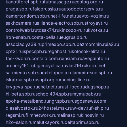
kanotiforet.spb.ru
tutmassage.ru
ecolog.org.ru
praga.spb.ru
falcorussia.ru
autodoctorservis.ru
kamertondom.spb.ru
net-life.net.ru
avto-vozim.ru
sakhcamera.ru
alliance-electro.spb.ru
stroyavt.ru
controlweb1.ru
tdsak74.ru
kinzozo-ru.ru
kvotka.ru
iron-snab.ru
costa-bella.ru
eugrus.pp.ru
associaciya39.ru
primexpo.spb.ru
bezmorchin.ru
ia2.ru
cpt21.ru
ispecspb.ru
regahost.ru
kolosok-elita.ru
tae-kwon.ru
consrio.com.ru
insiam.ru
avegainfo.ru
archery161.ru
bigencyclica.ru
vlast16.ru
korru.net
sarmiento.spb.su
extelopedia.ru
lammin-suo.spb.ru
iskatour.spb.ru
snpi.org.ru
running-line.ru
krygeva-spa.ru
chel.net.ru
rust-loco.ru
dugshop.ru
hl-beta.spb.ru
school494.spb.ru
mymubaby.ru
epoha-metalband.ru
ngr.spb.ru
rusgosnews.com
dieselvostok.ru
24hostel.msk.ru
w-dev.ru
f-ship.ru
regsmi.ru
filmnetwork.ru
malinasp.ru
kinosvin.ru
h2o-salon.ru
malutkayork.ru
deltaprim.spb.ru