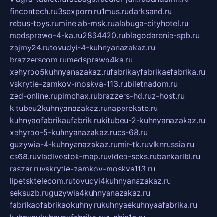
fincontech.ru
3sexporn.ru
1mus.ru
darksand.ru
rebus-toys.ru
minelab-msk.ru
alabuga-cityhotel.ru
medsprawo-4-ka.ru
2864420.ru
blagodarenie-spb.ru
zajmy24.ru
tovudyi-4-kuhnyanazakaz.ru
brazzerscom.ru
medsprawo4ka.ru
xehyroo5kuhnyanazakaz.ru
fabrikayfabrikaefabrika.ru
vskrytie-zamkov-moskva-113.ru
biletnadom.ru
zed-online.ru
pimchax.ru
brazzers-hd.ru
z-host.ru
kitubeu2kuhnyanazakaz.ru
naperekate.ru
kuhnyaofabrikaufabrik.ru
kitubeu-2-kuhnyanazakaz.ru
xehyroo-5-kuhnyanazakaz.ru
cs-68.ru
guzywia-4-kuhnyanazakaz.ru
mir-tk.ru
vlknrussia.ru
cs68.ru
vladivostok-map.ru
video-seks.ru
bankaribi.ru
raszar.ru
vskrytie-zamkov-moskva113.ru
lipetsktelecom.ru
tovudyi4kuhnyanazakaz.ru
seksuzb.ru
guzywia4kuhnyanazakaz.ru
fabrikaofabrikaokuhny.ru
kuhnyaekuhnyaafabrika.ru