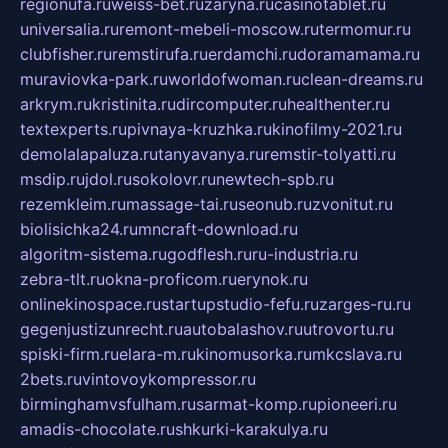
regionufa.ru
weiss-bet.ru
zaryna.ru
casinotablet.ru
universalia.ru
remont-mebeli-moscow.ru
termomur.ru
clubfisher.ru
remstirufa.ru
erdamchi.ru
doramamama.ru
muraviovka-park.ru
worldofwoman.ru
clean-dreams.ru
arkrym.ru
kristinita.ru
dircomputer.ru
healthenter.ru
textexperts.ru
pivnaya-kruzhka.ru
kinofilmy-2021.ru
demolalapaluza.ru
tanyavanya.ru
remstir-tolyatti.ru
msdip.ru
jdol.ru
sokolovr.ru
newtech-spb.ru
rezemkleim.ru
massage-tai.ru
seonub.ru
zvonitut.ru
biolisichka24.ru
mncraft-download.ru
algoritm-sistema.ru
godflesh.ru
ru-industria.ru
zebra-tlt.ru
okna-proficom.ru
erynok.ru
onlinekinospace.ru
startupstudio-fefu.ru
zarges-ru.ru
gegenjustizunrecht.ru
autobalashov.ru
utrovortu.ru
spiski-firm.ru
elara-m.ru
kinomusorka.ru
mkcslava.ru
2bets.ru
vintovoykompressor.ru
birminghamvsfulham.ru
sarmat-komp.ru
pioneeri.ru
amadis-chocolate.ru
shkurki-karakulya.ru