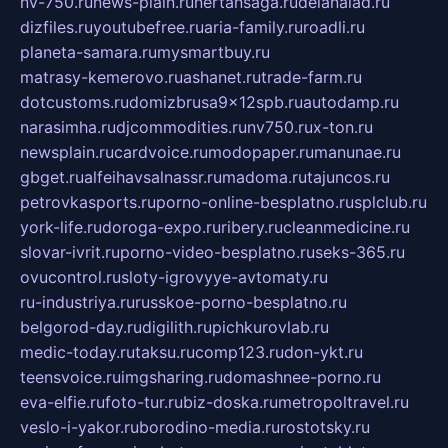
nv-750.ru
news-plain.ru
nertansaga.ru
delanalad.ru
dizfiles.ru
youtubefree.ru
aria-family.ru
roadli.ru
planeta-samara.ru
mysmartbuy.ru
matrasy-kemerovo.ru
ashanet.ru
trade-farm.ru
dotcustoms.ru
domizbrusa9x12spb.ru
autodamp.ru
narasimha.ru
djcommodities.ru
nv750.ru
x-ton.ru
newsplain.ru
cardvoice.ru
modopaper.ru
manunae.ru
gbget.ru
alfeihavsalnassr.ru
madoma.ru
tajuncos.ru
petrovkasports.ru
porno-online-besplatno.ru
splclub.ru
york-life.ru
doroga-expo.ru
ribery.ru
cleanmedicine.ru
slovar-ivrit.ru
porno-video-besplatno.ru
seks-365.ru
ovucontrol.ru
sloty-igrovyye-avtomaty.ru
ru-industriya.ru
russkoe-porno-besplatno.ru
belgorod-day.ru
digilith.ru
pichkurovlab.ru
medic-today.ru
taksu.ru
comp123.ru
don-ykt.ru
teensvoice.ru
imgsharing.ru
domashnee-porno.ru
eva-elfie.ru
foto-tur.ru
biz-doska.ru
metropoltravel.ru
veslo-i-yakor.ru
borodino-media.ru
rostotsky.ru