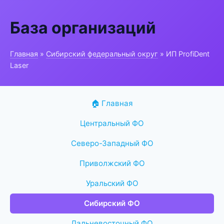
База организаций
Главная
»
Сибирский федеральный округ
» ИП ProfiDent
Laser
🏠 Главная
Центральный ФО
Северо-Западный ФО
Приволжский ФО
Уральский ФО
Сибирский ФО
Дальневосточный ФО