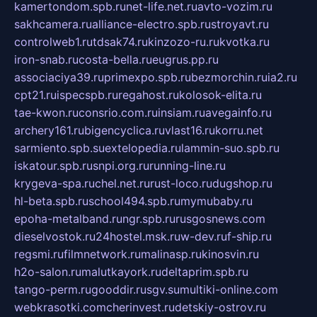
kamertondom.spb.ru
net-life.net.ru
avto-vozim.ru
sakhcamera.ru
alliance-electro.spb.ru
stroyavt.ru
controlweb1.ru
tdsak74.ru
kinzozo-ru.ru
kvotka.ru
iron-snab.ru
costa-bella.ru
eugrus.pp.ru
associaciya39.ru
primexpo.spb.ru
bezmorchin.ru
ia2.ru
cpt21.ru
ispecspb.ru
regahost.ru
kolosok-elita.ru
tae-kwon.ru
consrio.com.ru
insiam.ru
avegainfo.ru
archery161.ru
bigencyclica.ru
vlast16.ru
korru.net
sarmiento.spb.su
extelopedia.ru
lammin-suo.spb.ru
iskatour.spb.ru
snpi.org.ru
running-line.ru
krygeva-spa.ru
chel.net.ru
rust-loco.ru
dugshop.ru
hl-beta.spb.ru
school494.spb.ru
mymubaby.ru
epoha-metalband.ru
ngr.spb.ru
rusgosnews.com
dieselvostok.ru
24hostel.msk.ru
w-dev.ru
f-ship.ru
regsmi.ru
filmnetwork.ru
malinasp.ru
kinosvin.ru
h2o-salon.ru
malutkayork.ru
deltaprim.spb.ru
tango-perm.ru
gooddir.ru
sgv.su
multiki-online.com
webkrasotki.com
cherinvest.ru
detskiy-ostrov.ru