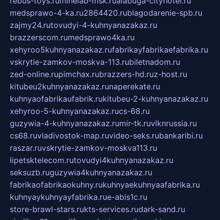
rebus-toys.ru
minelab-msk.ru
alabuga-cityhotel.ru
medsprawo-4-ka.ru
2864420.ru
blagodarenie-spb.ru
zajmy24.ru
tovudyi-4-kuhnyanazakaz.ru
brazzerscom.ru
medsprawo4ka.ru
xehyroo5kuhnyanazakaz.ru
fabrikayfabrikaefabrika.ru
vskrytie-zamkov-moskva-113.ru
biletnadom.ru
zed-online.ru
pimchax.ru
brazzers-hd.ru
z-host.ru
kitubeu2kuhnyanazakaz.ru
naperekate.ru
kuhnyaofabrikaufabrik.ru
kitubeu-2-kuhnyanazakaz.ru
xehyroo-5-kuhnyanazakaz.ru
cs-68.ru
guzywia-4-kuhnyanazakaz.ru
mir-tk.ru
vlknrussia.ru
cs68.ru
vladivostok-map.ru
video-seks.ru
bankaribi.ru
raszar.ru
vskrytie-zamkov-moskva113.ru
lipetsktelecom.ru
tovudyi4kuhnyanazakaz.ru
seksuzb.ru
guzywia4kuhnyanazakaz.ru
fabrikaofabrikaokuhny.ru
kuhnyaekuhnyaafabrika.ru
kuhnyaykuhnyayfabrika.ru
e-abis1c.ru
store-brawl-stars.ru
kts-services.ru
dark-sand.ru