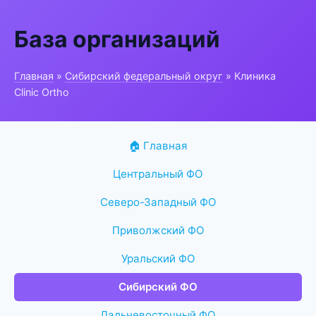
База организаций
Главная
»
Сибирский федеральный округ
» Клиника
Clinic Ortho
🏠 Главная
Центральный ФО
Северо-Западный ФО
Приволжский ФО
Уральский ФО
Сибирский ФО
Дальневосточный ФО