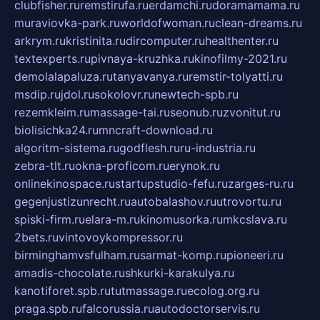
clubfisher.ru
remstirufa.ru
erdamchi.ru
doramamama.ru
muraviovka-park.ru
worldofwoman.ru
clean-dreams.ru
arkrym.ru
kristinita.ru
dircomputer.ru
healthenter.ru
textexperts.ru
pivnaya-kruzhka.ru
kinofilmy-2021.ru
demolalapaluza.ru
tanyavanya.ru
remstir-tolyatti.ru
msdip.ru
jdol.ru
sokolovr.ru
newtech-spb.ru
rezemkleim.ru
massage-tai.ru
seonub.ru
zvonitut.ru
biolisichka24.ru
mncraft-download.ru
algoritm-sistema.ru
godflesh.ru
ru-industria.ru
zebra-tlt.ru
okna-proficom.ru
erynok.ru
onlinekinospace.ru
startupstudio-fefu.ru
zarges-ru.ru
gegenjustizunrecht.ru
autobalashov.ru
utrovortu.ru
spiski-firm.ru
elara-m.ru
kinomusorka.ru
mkcslava.ru
2bets.ru
vintovoykompressor.ru
birminghamvsfulham.ru
sarmat-komp.ru
pioneeri.ru
amadis-chocolate.ru
shkurki-karakulya.ru
kanotiforet.spb.ru
tutmassage.ru
ecolog.org.ru
praga.spb.ru
falcorussia.ru
autodoctorservis.ru