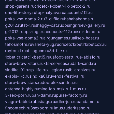
shop-garena.ru
cricetc-1-xbetr-1-xbetcc-2.ru
one-life-story.ru
top-halyava.ru
accounts112.ru
poka-vse-doma-2.ru
3-d-file.ru
hahahaharms.ru
g2012.ru
tst-1.ru
shaggy-cat.ru
opsmgr.ru
ev-gallery.ru
g-2012.ru
ops-mgr.ru
accounts-112.ru
csm-demo.ru
poka-vse-doma2.ru
airgungames.ru
allseo-host.ru
tehosmotre.ru
varieta-yug.ru
cricetc1xbetr1xbetcc2.ru
raytor-d.ru
atillagunn.ru
3d-file.ru
1xbeticricetc1xbetti5.ru
uafoot-statti.ru
e-abis1c.ru
store-brawl-stars.ru
kts-services.ru
dark-sand.ru
sindika-01.ru
sp-life.ru
x-legion.ru
sib-archives.ru
e-abis-1-c.ru
sindika01.ru
venda-festival.ru
store-brawlstars.ru
dooraleksandria.ru
antenna-highly.ru
mine-lab-msk.ru
1-mus.ru
3-sex-porn.ru
ban-damn.ru
purse-factory.ru
viagra-tablet.ru
fasbags.ru
adler-jun.ru
bandamn.ru
fincontech.ru
3sexporn.ru
1mus.ru
darksand.ru