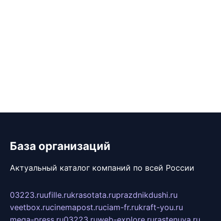
База организаций
Актуальный каталог компаний по всей России
03223.ru
ufille.ru
krasotata.ru
prazdnikdushi.ru
veetbox.ru
cinemapost.ru
ciam-fr.ru
kraft-you.ru
mega-press.ru
03223.ru
web-explore.ru
rastenuya.ru