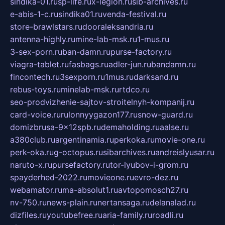
sindika-01.ru
sp-life.ru
x-legion.ru
sib-archives.ru
e-abis-1-c.ru
sindika01.ru
venda-festival.ru
store-brawlstars.ru
dooraleksandria.ru
antenna-highly.ru
mine-lab-msk.ru
1-mus.ru
3-sex-porn.ru
ban-damn.ru
purse-factory.ru
viagra-tablet.ru
fasbags.ru
adler-jun.ru
bandamn.ru
fincontech.ru
3sexporn.ru
1mus.ru
darksand.ru
rebus-toys.ru
minelab-msk.ru
rtdco.ru
seo-prodvizhenie-sajtov-stroitelnyh-kompanij.ru
card-voice.ru
rulonnyygazon177.ru
snow-guard.ru
domizbrusa-9x12spb.ru
demaholding.ru
aalse.ru
a380club.ru
argentinamia.ru
perkoka.ru
movie-one.ru
perk-oka.ru
g-octopus.ru
sibarchives.ru
andreislyusar.ru
naruto-x.ru
pursefactory.ru
tor-lyubov-i-grom.ru
spayderhed-2022.ru
movieone.ru
evro-dez.ru
webamator.ru
ma-absolut1.ru
avtopomosch27.ru
nv-750.ru
news-plain.ru
nertansaga.ru
delanalad.ru
dizfiles.ru
youtubefree.ru
aria-family.ru
roadli.ru