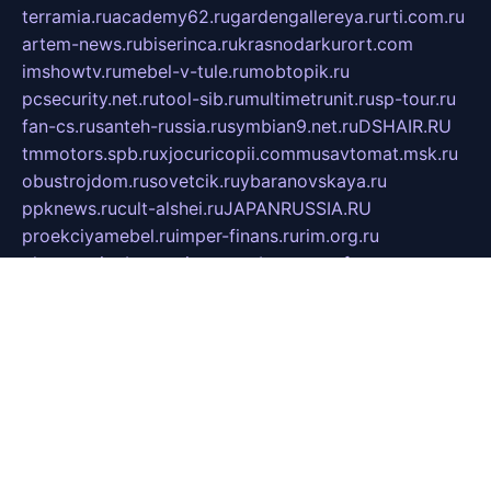
terramia.ru
academy62.ru
gardengallereya.ru
rti.com.ru
artem-news.ru
biserinca.ru
krasnodarkurort.com
imshowtv.ru
mebel-v-tule.ru
mobtopik.ru
pcsecurity.net.ru
tool-sib.ru
multimetrunit.ru
sp-tour.ru
fan-cs.ru
santeh-russia.ru
symbian9.net.ru
DSHAIR.RU
tmmotors.spb.ru
xjocuricopii.com
musavtomat.msk.ru
obustrojdom.ru
sovetcik.ru
ybaranovskaya.ru
ppknews.ru
cult-alshei.ru
JAPANRUSSIA.RU
proekciyamebel.ru
imper-finans.ru
rim.org.ru
glamourai.ru
brassminus.ru
zabor-pro.ru
ftn.pp.ru
dorogoe58.ru
laimengpacker.ru
kuzova-zapchasti.ru
sageerp.ru
taxodrom.ru
dsrazvitie.ru
hardcity.net.ru
ratinghomegames.ru
topservice25.ru
gubernyan.ru
gtglasslined.ru
ii4.ru
tssport.spb.ru
andorra24.com
blackwallstreet.ru
oboimos.ru
optim-doors.com.ru
ikuch.ru
nycr.org.ru
npa21.ru
vremya-ch.spb.ru
desert000.ru
ivtorgi.ru
ifiori.ru
catalog-statei.ru
dcv.org.ru
spetsmaster174.ru
ipkameryhiseeu.ru