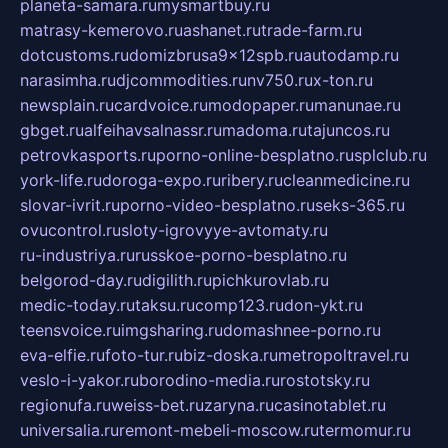
planeta-samara.ru
mysmartbuy.ru
matrasy-kemerovo.ru
ashanet.ru
trade-farm.ru
dotcustoms.ru
domizbrusa9x12spb.ru
autodamp.ru
narasimha.ru
djcommodities.ru
nv750.ru
x-ton.ru
newsplain.ru
cardvoice.ru
modopaper.ru
manunae.ru
gbget.ru
alfeihavsalnassr.ru
madoma.ru
tajuncos.ru
petrovkasports.ru
porno-online-besplatno.ru
splclub.ru
york-life.ru
doroga-expo.ru
ribery.ru
cleanmedicine.ru
slovar-ivrit.ru
porno-video-besplatno.ru
seks-365.ru
ovucontrol.ru
sloty-igrovyye-avtomaty.ru
ru-industriya.ru
russkoe-porno-besplatno.ru
belgorod-day.ru
digilith.ru
pichkurovlab.ru
medic-today.ru
taksu.ru
comp123.ru
don-ykt.ru
teensvoice.ru
imgsharing.ru
domashnee-porno.ru
eva-elfie.ru
foto-tur.ru
biz-doska.ru
metropoltravel.ru
veslo-i-yakor.ru
borodino-media.ru
rostotsky.ru
regionufa.ru
weiss-bet.ru
zaryna.ru
casinotablet.ru
universalia.ru
remont-mebeli-moscow.ru
termomur.ru