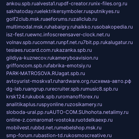
ankou.spb.ru
alvesta1.ru
pdf-creator.ru
nix-files.org.ru
sakhatoday.ru
elektrikersymboler.ru
sputnikyes.ru
golf2club.msk.ru
aeforums.ru
zallclub.ru
multimodal.msk.ru
habaigry.ru
haikko.ru
sobakopedia.ru
isz-fest.ru
ewnc.info
screensaver-clock.net.ru
volnav.spb.ru
comnat.ru
npf.net.ru
7bit.pp.ru
kalugatur.ru
tesiaes.ru
card.com.ru
kazanka.spb.ru
gildiya-kuznecov.ru
kameryboavision.ru
griffoncom.spb.ru
fabrika-emotsiy.ru
PARK-MATROSOVA.RU
agat.spb.ru
avtoyurist-moskva1.ru
hardware.org.ru
схема-авто.рф
dg-lab.ru
angrup.ru
recruiter.spb.ru
music8.spb.ru
krsk124.ru
kubok.spb.ru
romanofforex.ru
analitikaplus.ru
spyonline.ru
zosikamery.ru
sloboda-ural.pp.ru
AUTO-COM.SU
hohota.net
alimy.ru
online-z.com
aromat-vostoka.ru
otdelkaexp.ru
mobilvest.ru
bbd.net.ru
mebelshop.msk.ru
smp-forum.ru
bastion-td.ru
kosmoscreative.ru