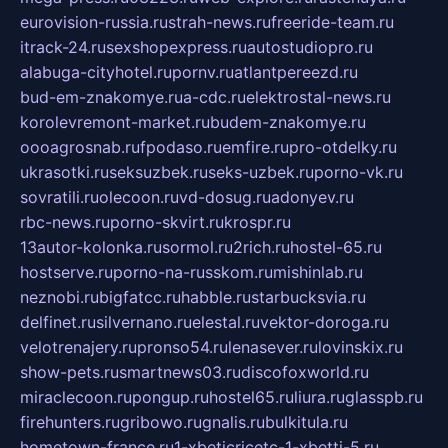
eurovision-russia.ru
strah-news.ru
freeride-team.ru
itrack-24.ru
sexshopexpress.ru
autostudiopro.ru
alabuga-cityhotel.ru
pornv.ru
atlantpereezd.ru
bud-em-znakomye.ru
a-cdc.ru
elektrostal-news.ru
korolevremont-market.ru
budem-znakomye.ru
oooagrosnab.ru
fpodaso.ru
emfire.ru
pro-otdelky.ru
ukrasotki.ru
seksuzbek.ru
seks-uzbek.ru
porno-vk.ru
sovratili.ru
olecoon.ru
vd-dosug.ru
adonyev.ru
rbc-news.ru
porno-skvirt.ru
krospr.ru
13autor-kolonka.ru
sormol.ru
2rich.ru
hostel-65.ru
hostserve.ru
porno-na-russkom.ru
mishinlab.ru
neznobi.ru
bigfatcc.ru
habble.ru
starbucksvia.ru
delfinet.ru
silvernano.ru
elestal.ru
vektor-doroga.ru
velotrenajery.ru
pronso54.ru
lenasever.ru
lovinskix.ru
show-pets.ru
smartnews03.ru
discofoxworld.ru
miraclecoon.ru
pongup.ru
hostel65.ru
liura.ru
glasspb.ru
firehunters.ru
gribowo.ru
gnalis.ru
bulkitula.ru
hometown-france.ru
1-xbeticricetc-1-xbetti-5.ru