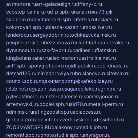
avrmotors.ru
art-galadesign.ru
tiffany-c.ru
ecostep-samara.ru
d-p.spb.ru
галактика73.рф
sko.com.ru
davitamebel-spb.ru
fotsis.ru
tesiaes.ru
kokoroyari.spb.ru
blesna-kazan.ru
mossilver.ru
lenderoq.ru
sergeydobrin.ru
tochkazvuka.msk.ru
people-of-art.ru
bezzubova.ru
clubtibet.ru
orior-aks.ru
dynamoauto.ru
szk-favorit.ru
carlines.ru
flatnsk.ru
kingbolenskaner.ru
alex-motor.ru
astroline.net.ru
act1.spb.ru
polyglot.com.ru
gidlipetsk.ru
ooo-driada.ru
detsad125.ru
mir-zdoroviya.ru
bruslanovo.ru
siterem.ru
council.spb.ru
лодкипатриот.рф
kafekolizey.ru
iclub.net.ru
gazon-easy.ru
sugarepilekb.ru
grinox.ru
pylesostineco.ru
msts-ozarenie.ru
kameryjooan.ru
artemovskij.ru
dopler.spb.ru
aid70.ru
metall-perm.ru
ndm.msk.ru
ratingzooshop.ru
apiaccess.ru
globalautotrade.info
bezverhovskoe.ru
drsschool.ru
ZOOSMART.SPB.RU
dalakony.ru
medikijob.ru
remontt.spb.ru
photostudia.spb.ru
myragon.ru