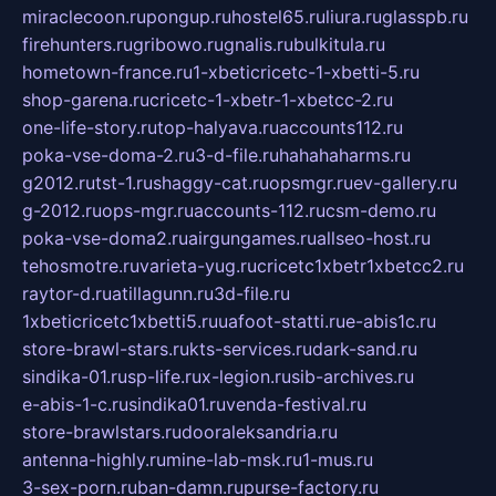
miraclecoon.ru
pongup.ru
hostel65.ru
liura.ru
glasspb.ru
firehunters.ru
gribowo.ru
gnalis.ru
bulkitula.ru
hometown-france.ru
1-xbeticricetc-1-xbetti-5.ru
shop-garena.ru
cricetc-1-xbetr-1-xbetcc-2.ru
one-life-story.ru
top-halyava.ru
accounts112.ru
poka-vse-doma-2.ru
3-d-file.ru
hahahaharms.ru
g2012.ru
tst-1.ru
shaggy-cat.ru
opsmgr.ru
ev-gallery.ru
g-2012.ru
ops-mgr.ru
accounts-112.ru
csm-demo.ru
poka-vse-doma2.ru
airgungames.ru
allseo-host.ru
tehosmotre.ru
varieta-yug.ru
cricetc1xbetr1xbetcc2.ru
raytor-d.ru
atillagunn.ru
3d-file.ru
1xbeticricetc1xbetti5.ru
uafoot-statti.ru
e-abis1c.ru
store-brawl-stars.ru
kts-services.ru
dark-sand.ru
sindika-01.ru
sp-life.ru
x-legion.ru
sib-archives.ru
e-abis-1-c.ru
sindika01.ru
venda-festival.ru
store-brawlstars.ru
dooraleksandria.ru
antenna-highly.ru
mine-lab-msk.ru
1-mus.ru
3-sex-porn.ru
ban-damn.ru
purse-factory.ru