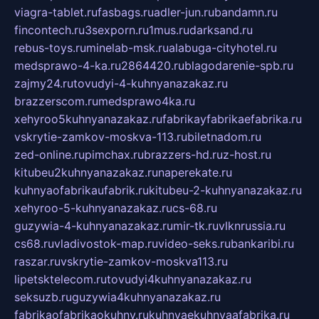
viagra-tablet.ru
fasbags.ru
adler-jun.ru
bandamn.ru
fincontech.ru
3sexporn.ru
1mus.ru
darksand.ru
rebus-toys.ru
minelab-msk.ru
alabuga-cityhotel.ru
medsprawo-4-ka.ru
2864420.ru
blagodarenie-spb.ru
zajmy24.ru
tovudyi-4-kuhnyanazakaz.ru
brazzerscom.ru
medsprawo4ka.ru
xehyroo5kuhnyanazakaz.ru
fabrikayfabrikaefabrika.ru
vskrytie-zamkov-moskva-113.ru
biletnadom.ru
zed-online.ru
pimchax.ru
brazzers-hd.ru
z-host.ru
kitubeu2kuhnyanazakaz.ru
naperekate.ru
kuhnyaofabrikaufabrik.ru
kitubeu-2-kuhnyanazakaz.ru
xehyroo-5-kuhnyanazakaz.ru
cs-68.ru
guzywia-4-kuhnyanazakaz.ru
mir-tk.ru
vlknrussia.ru
cs68.ru
vladivostok-map.ru
video-seks.ru
bankaribi.ru
raszar.ru
vskrytie-zamkov-moskva113.ru
lipetsktelecom.ru
tovudyi4kuhnyanazakaz.ru
seksuzb.ru
guzywia4kuhnyanazakaz.ru
fabrikaofabrikaokuhny.ru
kuhnyaekuhnyaafabrika.ru