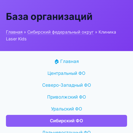
База организаций
Главная
»
Сибирский федеральный округ
» Клиника
Laser Kids
🏠 Главная
Центральный ФО
Северо-Западный ФО
Приволжский ФО
Уральский ФО
Сибирский ФО
Дальневосточный ФО