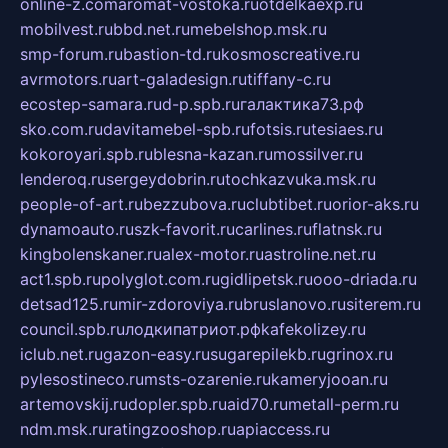
online-z.com
aromat-vostoka.ru
otdelkaexp.ru
mobilvest.ru
bbd.net.ru
mebelshop.msk.ru
smp-forum.ru
bastion-td.ru
kosmoscreative.ru
avrmotors.ru
art-galadesign.ru
tiffany-c.ru
ecostep-samara.ru
d-p.spb.ru
галактика73.рф
sko.com.ru
davitamebel-spb.ru
fotsis.ru
tesiaes.ru
kokoroyari.spb.ru
blesna-kazan.ru
mossilver.ru
lenderoq.ru
sergeydobrin.ru
tochkazvuka.msk.ru
people-of-art.ru
bezzubova.ru
clubtibet.ru
orior-aks.ru
dynamoauto.ru
szk-favorit.ru
carlines.ru
flatnsk.ru
kingbolenskaner.ru
alex-motor.ru
astroline.net.ru
act1.spb.ru
polyglot.com.ru
gidlipetsk.ru
ooo-driada.ru
detsad125.ru
mir-zdoroviya.ru
bruslanovo.ru
siterem.ru
council.spb.ru
лодкипатриот.рф
kafekolizey.ru
iclub.net.ru
gazon-easy.ru
sugarepilekb.ru
grinox.ru
pylesostineco.ru
msts-ozarenie.ru
kameryjooan.ru
artemovskij.ru
dopler.spb.ru
aid70.ru
metall-perm.ru
ndm.msk.ru
ratingzooshop.ru
apiaccess.ru