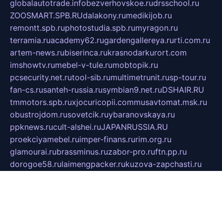
globalautotrade.info
bezverhovskoe.ru
drsschool.ru
ZOOSMART.SPB.RU
dalakony.ru
medikijob.ru
remontt.spb.ru
photostudia.spb.ru
myragon.ru
terramia.ru
academy62.ru
gardengallereya.ru
rti.com.ru
artem-news.ru
biserinca.ru
krasnodarkurort.com
imshowtv.ru
mebel-v-tule.ru
mobtopik.ru
pcsecurity.net.ru
tool-sib.ru
multimetrunit.ru
sp-tour.ru
fan-cs.ru
santeh-russia.ru
symbian9.net.ru
DSHAIR.RU
tmmotors.spb.ru
xjocuricopii.com
musavtomat.msk.ru
obustrojdom.ru
sovetcik.ru
ybaranovskaya.ru
ppknews.ru
cult-alshei.ru
JAPANRUSSIA.RU
proekciyamebel.ru
imper-finans.ru
rim.org.ru
glamourai.ru
brassminus.ru
zabor-pro.ru
ftn.pp.ru
dorogoe58.ru
laimengpacker.ru
kuzova-zapchasti.ru
sageerp.ru
taxodrom.ru
dsrazvitie.ru
hardcity.net.ru
ratinghomegames.ru
topservice25.ru
gubernyan.ru
gtglasslined.ru
ii4.ru
tssport.spb.ru
andorra24.com
blackwallstreet.ru
oboimos.ru
optim-doors.com.ru