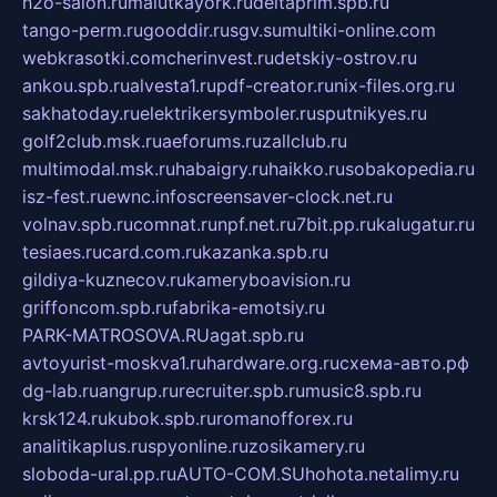
h2o-salon.ru
malutkayork.ru
deltaprim.spb.ru
tango-perm.ru
gooddir.ru
sgv.su
multiki-online.com
webkrasotki.com
cherinvest.ru
detskiy-ostrov.ru
ankou.spb.ru
alvesta1.ru
pdf-creator.ru
nix-files.org.ru
sakhatoday.ru
elektrikersymboler.ru
sputnikyes.ru
golf2club.msk.ru
aeforums.ru
zallclub.ru
multimodal.msk.ru
habaigry.ru
haikko.ru
sobakopedia.ru
isz-fest.ru
ewnc.info
screensaver-clock.net.ru
volnav.spb.ru
comnat.ru
npf.net.ru
7bit.pp.ru
kalugatur.ru
tesiaes.ru
card.com.ru
kazanka.spb.ru
gildiya-kuznecov.ru
kameryboavision.ru
griffoncom.spb.ru
fabrika-emotsiy.ru
PARK-MATROSOVA.RU
agat.spb.ru
avtoyurist-moskva1.ru
hardware.org.ru
схема-авто.рф
dg-lab.ru
angrup.ru
recruiter.spb.ru
music8.spb.ru
krsk124.ru
kubok.spb.ru
romanofforex.ru
analitikaplus.ru
spyonline.ru
zosikamery.ru
sloboda-ural.pp.ru
AUTO-COM.SU
hohota.net
alimy.ru