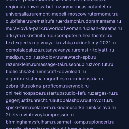
regionufa.ru
weiss-bet.ru
zaryna.ru
casinotablet.ru
universalia.ru
remont-mebeli-moscow.ru
termomur.ru
clubfisher.ru
remstirufa.ru
erdamchi.ru
doramamama.ru
muraviovka-park.ru
worldofwoman.ru
clean-dreams.ru
arkrym.ru
kristinita.ru
dircomputer.ru
healthenter.ru
textexperts.ru
pivnaya-kruzhka.ru
kinofilmy-2021.ru
demolalapaluza.ru
tanyavanya.ru
remstir-tolyatti.ru
msdip.ru
jdol.ru
sokolovr.ru
newtech-spb.ru
rezemkleim.ru
massage-tai.ru
seonub.ru
zvonitut.ru
biolisichka24.ru
mncraft-download.ru
algoritm-sistema.ru
godflesh.ru
ru-industria.ru
zebra-tlt.ru
okna-proficom.ru
erynok.ru
onlinekinospace.ru
startupstudio-fefu.ru
zarges-ru.ru
gegenjustizunrecht.ru
autobalashov.ru
utrovortu.ru
spiski-firm.ru
elara-m.ru
kinomusorka.ru
mkcslava.ru
2bets.ru
vintovoykompressor.ru
birminghamvsfulham.ru
sarmat-komp.ru
pioneeri.ru