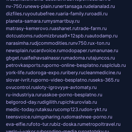
nv-750.ru
news-plain.ru
nertansaga.ru
delanalad.ru
dizfiles.ru
youtubefree.ru
aria-family.ru
roadli.ru
planeta-samara.ru
mysmartbuy.ru
matrasy-kemerovo.ru
ashanet.ru
trade-farm.ru
dotcustoms.ru
domizbrusa9x12spb.ru
autodamp.ru
narasimha.ru
djcommodities.ru
nv750.ru
x-ton.ru
newsplain.ru
cardvoice.ru
modopaper.ru
manunae.ru
gbget.ru
alfeihavsalnassr.ru
madoma.ru
tajuncos.ru
petrovkasports.ru
porno-online-besplatno.ru
splclub.ru
york-life.ru
doroga-expo.ru
ribery.ru
cleanmedicine.ru
slovar-ivrit.ru
porno-video-besplatno.ru
seks-365.ru
ovucontrol.ru
sloty-igrovyye-avtomaty.ru
ru-industriya.ru
russkoe-porno-besplatno.ru
belgorod-day.ru
digilith.ru
pichkurovlab.ru
medic-today.ru
taksu.ru
comp123.ru
don-ykt.ru
teensvoice.ru
imgsharing.ru
domashnee-porno.ru
eva-elfie.ru
foto-tur.ru
biz-doska.ru
metropoltravel.ru
veslo-i-yakor.ru
borodino-media.ru
rostotsky.ru