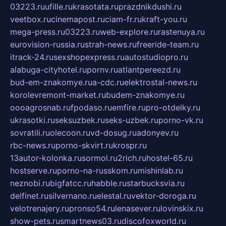
03223.ru
ufille.ru
krasotata.ru
prazdnikdushi.ru
veetbox.ru
cinemapost.ru
ciam-fr.ru
kraft-you.ru
mega-press.ru
03223.ru
web-explore.ru
rastenuya.ru
eurovision-russia.ru
strah-news.ru
freeride-team.ru
itrack-24.ru
sexshopexpress.ru
autostudiopro.ru
alabuga-cityhotel.ru
pornv.ru
atlantpereezd.ru
bud-em-znakomye.ru
a-cdc.ru
elektrostal-news.ru
korolevremont-market.ru
budem-znakomye.ru
oooagrosnab.ru
fpodaso.ru
emfire.ru
pro-otdelky.ru
ukrasotki.ru
seksuzbek.ru
seks-uzbek.ru
porno-vk.ru
sovratili.ru
olecoon.ru
vd-dosug.ru
adonyev.ru
rbc-news.ru
porno-skvirt.ru
krospr.ru
13autor-kolonka.ru
sormol.ru
2rich.ru
hostel-65.ru
hostserve.ru
porno-na-russkom.ru
mishinlab.ru
neznobi.ru
bigfatcc.ru
habble.ru
starbucksvia.ru
delfinet.ru
silvernano.ru
elestal.ru
vektor-doroga.ru
velotrenajery.ru
pronso54.ru
lenasever.ru
lovinskix.ru
show-pets.ru
smartnews03.ru
discofoxworld.ru