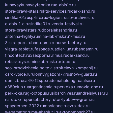
kuhnyaykuhnyayfabrika.ru
e-abis1c.ru
store-brawl-stars.ru
kts-services.ru
dark-sand.ru
sindika-01.ru
sp-life.ru
x-legion.ru
sib-archives.ru
e-abis-1-c.ru
sindika01.ru
venda-festival.ru
store-brawlstars.ru
dooraleksandria.ru
antenna-highly.ru
mine-lab-msk.ru
1-mus.ru
3-sex-porn.ru
ban-damn.ru
purse-factory.ru
viagra-tablet.ru
fasbags.ru
adler-jun.ru
bandamn.ru
fincontech.ru
3sexporn.ru
1mus.ru
darksand.ru
rebus-toys.ru
minelab-msk.ru
rtdco.ru
seo-prodvizhenie-sajtov-stroitelnyh-kompanij.ru
card-voice.ru
rulonnyygazon177.ru
snow-guard.ru
domizbrusa-9x12spb.ru
demaholding.ru
aalse.ru
a380club.ru
argentinamia.ru
perkoka.ru
movie-one.ru
perk-oka.ru
g-octopus.ru
sibarchives.ru
andreislyusar.ru
naruto-x.ru
pursefactory.ru
tor-lyubov-i-grom.ru
spayderhed-2022.ru
movieone.ru
evro-dez.ru
webamator.ru
ma-absolut1.ru
avtopomosch27.ru