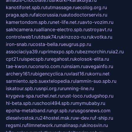
amadis-chocolate.ru
shkurki-karakulya.ru
kanotiforet.spb.ru
tutmassage.ru
ecolog.org.ru
praga.spb.ru
falcorussia.ru
autodoctorservis.ru
kamertondom.spb.ru
net-life.net.ru
avto-vozim.ru
sakhcamera.ru
alliance-electro.spb.ru
stroyavt.ru
controlweb1.ru
tdsak74.ru
kinzozo-ru.ru
kvotka.ru
iron-snab.ru
costa-bella.ru
eugrus.pp.ru
associaciya39.ru
primexpo.spb.ru
bezmorchin.ru
ia2.ru
cpt21.ru
ispecspb.ru
regahost.ru
kolosok-elita.ru
tae-kwon.ru
consrio.com.ru
insiam.ru
avegainfo.ru
archery161.ru
bigencyclica.ru
vlast16.ru
korru.net
sarmiento.spb.su
extelopedia.ru
lammin-suo.spb.ru
iskatour.spb.ru
snpi.org.ru
running-line.ru
krygeva-spa.ru
chel.net.ru
rust-loco.ru
dugshop.ru
hl-beta.spb.ru
school494.spb.ru
mymubaby.ru
epoha-metalband.ru
ngr.spb.ru
rusgosnews.com
dieselvostok.ru
24hostel.msk.ru
w-dev.ru
f-ship.ru
regsmi.ru
filmnetwork.ru
malinasp.ru
kinosvin.ru