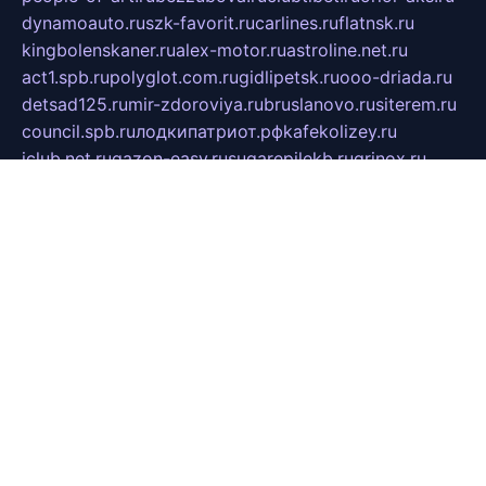
dynamoauto.ru
szk-favorit.ru
carlines.ru
flatnsk.ru
kingbolenskaner.ru
alex-motor.ru
astroline.net.ru
act1.spb.ru
polyglot.com.ru
gidlipetsk.ru
ooo-driada.ru
detsad125.ru
mir-zdoroviya.ru
bruslanovo.ru
siterem.ru
council.spb.ru
лодкипатриот.рф
kafekolizey.ru
iclub.net.ru
gazon-easy.ru
sugarepilekb.ru
grinox.ru
pylesostineco.ru
msts-ozarenie.ru
kameryjooan.ru
artemovskij.ru
dopler.spb.ru
aid70.ru
metall-perm.ru
ndm.msk.ru
ratingzooshop.ru
apiaccess.ru
globalautotrade.info
bezverhovskoe.ru
drsschool.ru
ZOOSMART.SPB.RU
dalakony.ru
medikijob.ru
remontt.spb.ru
photostudia.spb.ru
myragon.ru
terramia.ru
academy62.ru
gardengallereya.ru
rti.com.ru
artem-news.ru
biserinca.ru
krasnodarkurort.com
imshowtv.ru
mebel-v-tule.ru
mobtopik.ru
pcsecurity.net.ru
tool-sib.ru
multimetrunit.ru
sp-tour.ru
fan-cs.ru
santeh-russia.ru
symbian9.net.ru
DSHAIR.RU
tmmotors.spb.ru
xjocuricopii.com
musavtomat.msk.ru