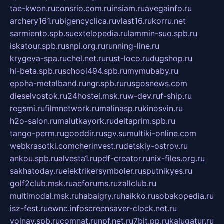
tae-kwon.ru
consrio.com.ru
insiam.ru
avegainfo.ru
archery161.ru
bigencyclica.ru
vlast16.ru
korru.net
sarmiento.spb.su
extelopedia.ru
lammin-suo.spb.ru
iskatour.spb.ru
snpi.org.ru
running-line.ru
krygeva-spa.ru
chel.net.ru
rust-loco.ru
dugshop.ru
hl-beta.spb.ru
school494.spb.ru
mymubaby.ru
epoha-metalband.ru
ngr.spb.ru
rusgosnews.com
dieselvostok.ru
24hostel.msk.ru
w-dev.ru
f-ship.ru
regsmi.ru
filmnetwork.ru
malinasp.ru
kinosvin.ru
h2o-salon.ru
malutkayork.ru
deltaprim.spb.ru
tango-perm.ru
gooddir.ru
sgv.su
multiki-online.com
webkrasotki.com
cherinvest.ru
detskiy-ostrov.ru
ankou.spb.ru
alvesta1.ru
pdf-creator.ru
nix-files.org.ru
sakhatoday.ru
elektrikersymboler.ru
sputnikyes.ru
golf2club.msk.ru
aeforums.ru
zallclub.ru
multimodal.msk.ru
habaigry.ru
haikko.ru
sobakopedia.ru
isz-fest.ru
ewnc.info
screensaver-clock.net.ru
volnav.spb.ru
comnat.ru
npf.net.ru
7bit.pp.ru
kalugatur.ru