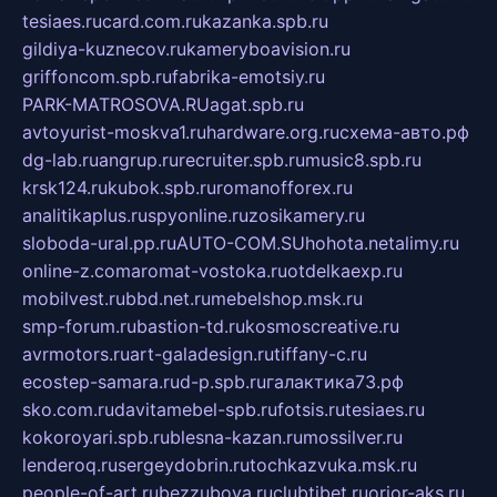
tesiaes.ru
card.com.ru
kazanka.spb.ru
gildiya-kuznecov.ru
kameryboavision.ru
griffoncom.spb.ru
fabrika-emotsiy.ru
PARK-MATROSOVA.RU
agat.spb.ru
avtoyurist-moskva1.ru
hardware.org.ru
схема-авто.рф
dg-lab.ru
angrup.ru
recruiter.spb.ru
music8.spb.ru
krsk124.ru
kubok.spb.ru
romanofforex.ru
analitikaplus.ru
spyonline.ru
zosikamery.ru
sloboda-ural.pp.ru
AUTO-COM.SU
hohota.net
alimy.ru
online-z.com
aromat-vostoka.ru
otdelkaexp.ru
mobilvest.ru
bbd.net.ru
mebelshop.msk.ru
smp-forum.ru
bastion-td.ru
kosmoscreative.ru
avrmotors.ru
art-galadesign.ru
tiffany-c.ru
ecostep-samara.ru
d-p.spb.ru
галактика73.рф
sko.com.ru
davitamebel-spb.ru
fotsis.ru
tesiaes.ru
kokoroyari.spb.ru
blesna-kazan.ru
mossilver.ru
lenderoq.ru
sergeydobrin.ru
tochkazvuka.msk.ru
people-of-art.ru
bezzubova.ru
clubtibet.ru
orior-aks.ru