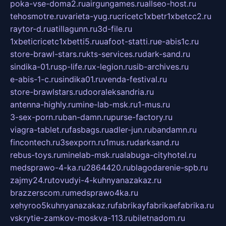
poka-vse-doma2.ru
airgungames.ru
allseo-host.ru
tehosmotre.ru
varieta-yug.ru
cricetc1xbetr1xbetcc2.ru
raytor-d.ru
atillagunn.ru
3d-file.ru
1xbeticricetc1xbetti5.ru
uafoot-statti.ru
e-abis1c.ru
store-brawl-stars.ru
kts-services.ru
dark-sand.ru
sindika-01.ru
sp-life.ru
x-legion.ru
sib-archives.ru
e-abis-1-c.ru
sindika01.ru
venda-festival.ru
store-brawlstars.ru
dooraleksandria.ru
antenna-highly.ru
mine-lab-msk.ru
1-mus.ru
3-sex-porn.ru
ban-damn.ru
purse-factory.ru
viagra-tablet.ru
fasbags.ru
adler-jun.ru
bandamn.ru
fincontech.ru
3sexporn.ru
1mus.ru
darksand.ru
rebus-toys.ru
minelab-msk.ru
alabuga-cityhotel.ru
medsprawo-4-ka.ru
2864420.ru
blagodarenie-spb.ru
zajmy24.ru
tovudyi-4-kuhnyanazakaz.ru
brazzerscom.ru
medsprawo4ka.ru
xehyroo5kuhnyanazakaz.ru
fabrikayfabrikaefabrika.ru
vskrytie-zamkov-moskva-113.ru
biletnadom.ru