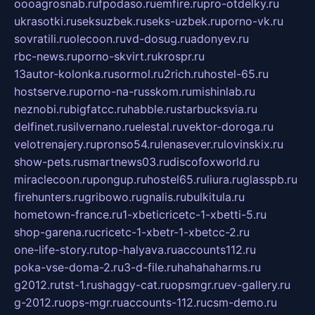
oooagrosnab.ru
fpodaso.ru
emfire.ru
pro-otdelky.ru
ukrasotki.ru
seksuzbek.ru
seks-uzbek.ru
porno-vk.ru
sovratili.ru
olecoon.ru
vd-dosug.ru
adonyev.ru
rbc-news.ru
porno-skvirt.ru
krospr.ru
13autor-kolonka.ru
sormol.ru
2rich.ru
hostel-65.ru
hostserve.ru
porno-na-russkom.ru
mishinlab.ru
neznobi.ru
bigfatcc.ru
habble.ru
starbucksvia.ru
delfinet.ru
silvernano.ru
elestal.ru
vektor-doroga.ru
velotrenajery.ru
pronso54.ru
lenasever.ru
lovinskix.ru
show-pets.ru
smartnews03.ru
discofoxworld.ru
miraclecoon.ru
pongup.ru
hostel65.ru
liura.ru
glasspb.ru
firehunters.ru
gribowo.ru
gnalis.ru
bulkitula.ru
hometown-france.ru
1-xbeticricetc-1-xbetti-5.ru
shop-garena.ru
cricetc-1-xbetr-1-xbetcc-2.ru
one-life-story.ru
top-halyava.ru
accounts112.ru
poka-vse-doma-2.ru
3-d-file.ru
hahahaharms.ru
g2012.ru
tst-1.ru
shaggy-cat.ru
opsmgr.ru
ev-gallery.ru
g-2012.ru
ops-mgr.ru
accounts-112.ru
csm-demo.ru