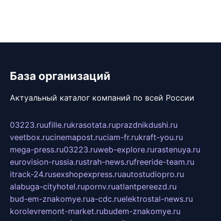
База организаций
Актуальный каталог компаний по всей России
03223.ru
ufille.ru
krasotata.ru
prazdnikdushi.ru
veetbox.ru
cinemapost.ru
ciam-fr.ru
kraft-you.ru
mega-press.ru
03223.ru
web-explore.ru
rastenuya.ru
eurovision-russia.ru
strah-news.ru
freeride-team.ru
itrack-24.ru
sexshopexpress.ru
autostudiopro.ru
alabuga-cityhotel.ru
pornv.ru
atlantpereezd.ru
bud-em-znakomye.ru
a-cdc.ru
elektrostal-news.ru
korolevremont-market.ru
budem-znakomye.ru