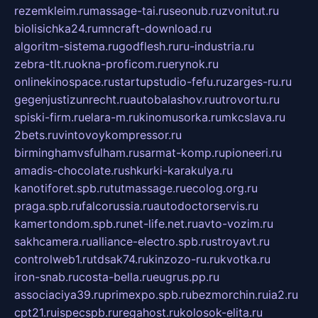
rezemkleim.ru
massage-tai.ru
seonub.ru
zvonitut.ru
biolisichka24.ru
mncraft-download.ru
algoritm-sistema.ru
godflesh.ru
ru-industria.ru
zebra-tlt.ru
okna-proficom.ru
erynok.ru
onlinekinospace.ru
startupstudio-fefu.ru
zarges-ru.ru
gegenjustizunrecht.ru
autobalashov.ru
utrovortu.ru
spiski-firm.ru
elara-m.ru
kinomusorka.ru
mkcslava.ru
2bets.ru
vintovoykompressor.ru
birminghamvsfulham.ru
sarmat-komp.ru
pioneeri.ru
amadis-chocolate.ru
shkurki-karakulya.ru
kanotiforet.spb.ru
tutmassage.ru
ecolog.org.ru
praga.spb.ru
falcorussia.ru
autodoctorservis.ru
kamertondom.spb.ru
net-life.net.ru
avto-vozim.ru
sakhcamera.ru
alliance-electro.spb.ru
stroyavt.ru
controlweb1.ru
tdsak74.ru
kinzozo-ru.ru
kvotka.ru
iron-snab.ru
costa-bella.ru
eugrus.pp.ru
associaciya39.ru
primexpo.spb.ru
bezmorchin.ru
ia2.ru
cpt21.ru
ispecspb.ru
regahost.ru
kolosok-elita.ru