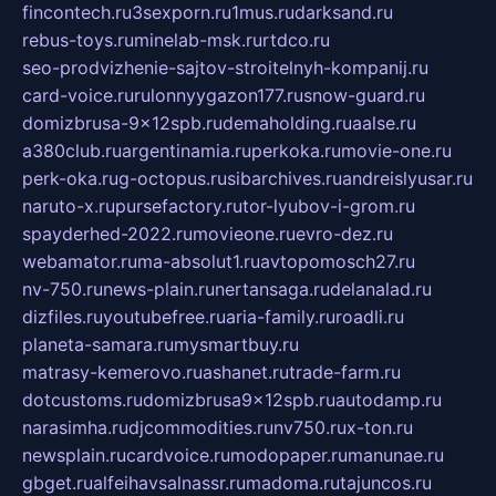
fincontech.ru
3sexporn.ru
1mus.ru
darksand.ru
rebus-toys.ru
minelab-msk.ru
rtdco.ru
seo-prodvizhenie-sajtov-stroitelnyh-kompanij.ru
card-voice.ru
rulonnyygazon177.ru
snow-guard.ru
domizbrusa-9x12spb.ru
demaholding.ru
aalse.ru
a380club.ru
argentinamia.ru
perkoka.ru
movie-one.ru
perk-oka.ru
g-octopus.ru
sibarchives.ru
andreislyusar.ru
naruto-x.ru
pursefactory.ru
tor-lyubov-i-grom.ru
spayderhed-2022.ru
movieone.ru
evro-dez.ru
webamator.ru
ma-absolut1.ru
avtopomosch27.ru
nv-750.ru
news-plain.ru
nertansaga.ru
delanalad.ru
dizfiles.ru
youtubefree.ru
aria-family.ru
roadli.ru
planeta-samara.ru
mysmartbuy.ru
matrasy-kemerovo.ru
ashanet.ru
trade-farm.ru
dotcustoms.ru
domizbrusa9x12spb.ru
autodamp.ru
narasimha.ru
djcommodities.ru
nv750.ru
x-ton.ru
newsplain.ru
cardvoice.ru
modopaper.ru
manunae.ru
gbget.ru
alfeihavsalnassr.ru
madoma.ru
tajuncos.ru