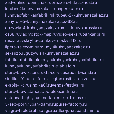
zed-online.ru
pimchax.ru
brazzers-hd.ru
z-host.ru
kitubeu2kuhnyanazakaz.ru
naperekate.ru
kuhnyaofabrikaufabrik.ru
kitubeu-2-kuhnyanazakaz.ru
xehyroo-5-kuhnyanazakaz.ru
cs-68.ru
guzywia-4-kuhnyanazakaz.ru
mir-tk.ru
vlknrussia.ru
cs68.ru
vladivostok-map.ru
video-seks.ru
bankaribi.ru
raszar.ru
vskrytie-zamkov-moskva113.ru
lipetsktelecom.ru
tovudyi4kuhnyanazakaz.ru
seksuzb.ru
guzywia4kuhnyanazakaz.ru
fabrikaofabrikaokuhny.ru
kuhnyaekuhnyaafabrika.ru
kuhnyaykuhnyayfabrika.ru
e-abis1c.ru
store-brawl-stars.ru
kts-services.ru
dark-sand.ru
sindika-01.ru
sp-life.ru
x-legion.ru
sib-archives.ru
e-abis-1-c.ru
sindika01.ru
venda-festival.ru
store-brawlstars.ru
dooraleksandria.ru
antenna-highly.ru
mine-lab-msk.ru
1-mus.ru
3-sex-porn.ru
ban-damn.ru
purse-factory.ru
viagra-tablet.ru
fasbags.ru
adler-jun.ru
bandamn.ru