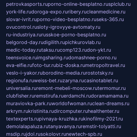
petrovkasports.ru
porno-online-besplatno.ru
splclub.ru
york-life.ru
doroga-expo.ru
ribery.ru
cleanmedicine.ru
slovar-ivrit.ru
porno-video-besplatno.ru
seks-365.ru
ovucontrol.ru
sloty-igrovyye-avtomaty.ru
ru-industriya.ru
russkoe-porno-besplatno.ru
belgorod-day.ru
digilith.ru
pichkurovlab.ru
medic-today.ru
taksu.ru
comp123.ru
don-ykt.ru
teensvoice.ru
imgsharing.ru
domashnee-porno.ru
eva-elfie.ru
foto-tur.ru
biz-doska.ru
metropoltravel.ru
veslo-i-yakor.ru
borodino-media.ru
rostotsky.ru
regionufa.ru
weiss-bet.ru
zaryna.ru
casinotablet.ru
universalia.ru
remont-mebeli-moscow.ru
termomur.ru
clubfisher.ru
remstirufa.ru
erdamchi.ru
doramamama.ru
muraviovka-park.ru
worldofwoman.ru
clean-dreams.ru
arkrym.ru
kristinita.ru
dircomputer.ru
healthenter.ru
textexperts.ru
pivnaya-kruzhka.ru
kinofilmy-2021.ru
demolalapaluza.ru
tanyavanya.ru
remstir-tolyatti.ru
msdip.ru
jdol.ru
sokolovr.ru
newtech-spb.ru