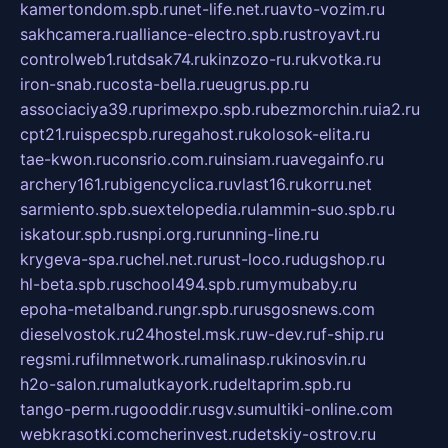
kamertondom.spb.ru
net-life.net.ru
avto-vozim.ru
sakhcamera.ru
alliance-electro.spb.ru
stroyavt.ru
controlweb1.ru
tdsak74.ru
kinzozo-ru.ru
kvotka.ru
iron-snab.ru
costa-bella.ru
eugrus.pp.ru
associaciya39.ru
primexpo.spb.ru
bezmorchin.ru
ia2.ru
cpt21.ru
ispecspb.ru
regahost.ru
kolosok-elita.ru
tae-kwon.ru
consrio.com.ru
insiam.ru
avegainfo.ru
archery161.ru
bigencyclica.ru
vlast16.ru
korru.net
sarmiento.spb.su
extelopedia.ru
lammin-suo.spb.ru
iskatour.spb.ru
snpi.org.ru
running-line.ru
krygeva-spa.ru
chel.net.ru
rust-loco.ru
dugshop.ru
hl-beta.spb.ru
school494.spb.ru
mymubaby.ru
epoha-metalband.ru
ngr.spb.ru
rusgosnews.com
dieselvostok.ru
24hostel.msk.ru
w-dev.ru
f-ship.ru
regsmi.ru
filmnetwork.ru
malinasp.ru
kinosvin.ru
h2o-salon.ru
malutkayork.ru
deltaprim.spb.ru
tango-perm.ru
gooddir.ru
sgv.su
multiki-online.com
webkrasotki.com
cherinvest.ru
detskiy-ostrov.ru