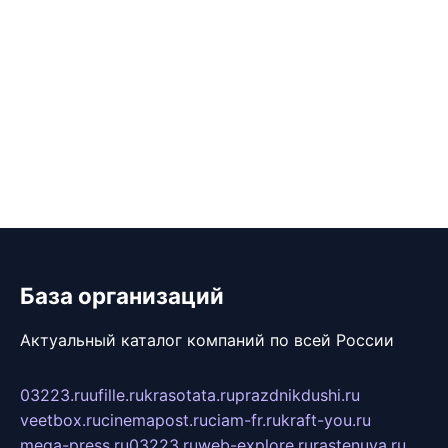
База организаций
Актуальный каталог компаний по всей России
03223.ru
ufille.ru
krasotata.ru
prazdnikdushi.ru
veetbox.ru
cinemapost.ru
ciam-fr.ru
kraft-you.ru
mega-press.ru
03223.ru
web-explore.ru
rastenuya.ru