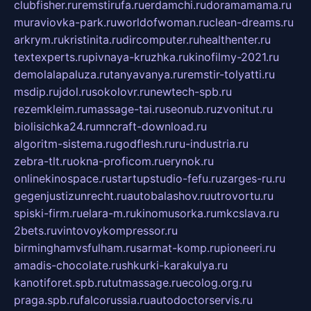
clubfisher.ru
remstirufa.ru
erdamchi.ru
doramamama.ru
muraviovka-park.ru
worldofwoman.ru
clean-dreams.ru
arkrym.ru
kristinita.ru
dircomputer.ru
healthenter.ru
textexperts.ru
pivnaya-kruzhka.ru
kinofilmy-2021.ru
demolalapaluza.ru
tanyavanya.ru
remstir-tolyatti.ru
msdip.ru
jdol.ru
sokolovr.ru
newtech-spb.ru
rezemkleim.ru
massage-tai.ru
seonub.ru
zvonitut.ru
biolisichka24.ru
mncraft-download.ru
algoritm-sistema.ru
godflesh.ru
ru-industria.ru
zebra-tlt.ru
okna-proficom.ru
erynok.ru
onlinekinospace.ru
startupstudio-fefu.ru
zarges-ru.ru
gegenjustizunrecht.ru
autobalashov.ru
utrovortu.ru
spiski-firm.ru
elara-m.ru
kinomusorka.ru
mkcslava.ru
2bets.ru
vintovoykompressor.ru
birminghamvsfulham.ru
sarmat-komp.ru
pioneeri.ru
amadis-chocolate.ru
shkurki-karakulya.ru
kanotiforet.spb.ru
tutmassage.ru
ecolog.org.ru
praga.spb.ru
falcorussia.ru
autodoctorservis.ru