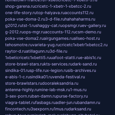
shop-garena.ru
cricetc-1-xbetr-1-xbetcc-2.ru
one-life-story.ru
top-halyava.ru
accounts112.ru
poka-vse-doma-2.ru
3-d-file.ru
hahahaharms.ru
g2012.ru
tst-1.ru
shaggy-cat.ru
opsmgr.ru
ev-gallery.ru
g-2012.ru
ops-mgr.ru
accounts-112.ru
csm-demo.ru
poka-vse-doma2.ru
airgungames.ru
allseo-host.ru
tehosmotre.ru
varieta-yug.ru
cricetc1xbetr1xbetcc2.ru
raytor-d.ru
atillagunn.ru
3d-file.ru
1xbeticricetc1xbetti5.ru
uafoot-statti.ru
e-abis1c.ru
store-brawl-stars.ru
kts-services.ru
dark-sand.ru
sindika-01.ru
sp-life.ru
x-legion.ru
sib-archives.ru
e-abis-1-c.ru
sindika01.ru
venda-festival.ru
store-brawlstars.ru
dooraleksandria.ru
antenna-highly.ru
mine-lab-msk.ru
1-mus.ru
3-sex-porn.ru
ban-damn.ru
purse-factory.ru
viagra-tablet.ru
fasbags.ru
adler-jun.ru
bandamn.ru
fincontech.ru
3sexporn.ru
1mus.ru
darksand.ru