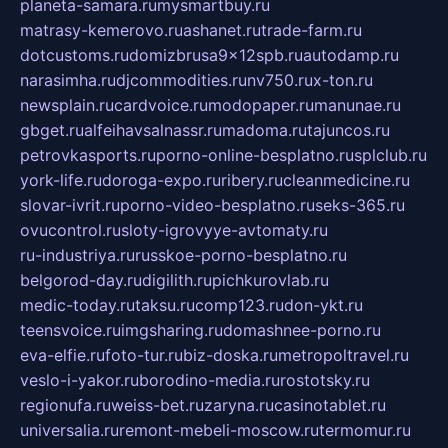
planeta-samara.ru
mysmartbuy.ru
matrasy-kemerovo.ru
ashanet.ru
trade-farm.ru
dotcustoms.ru
domizbrusa9x12spb.ru
autodamp.ru
narasimha.ru
djcommodities.ru
nv750.ru
x-ton.ru
newsplain.ru
cardvoice.ru
modopaper.ru
manunae.ru
gbget.ru
alfeihavsalnassr.ru
madoma.ru
tajuncos.ru
petrovkasports.ru
porno-online-besplatno.ru
splclub.ru
york-life.ru
doroga-expo.ru
ribery.ru
cleanmedicine.ru
slovar-ivrit.ru
porno-video-besplatno.ru
seks-365.ru
ovucontrol.ru
sloty-igrovyye-avtomaty.ru
ru-industriya.ru
russkoe-porno-besplatno.ru
belgorod-day.ru
digilith.ru
pichkurovlab.ru
medic-today.ru
taksu.ru
comp123.ru
don-ykt.ru
teensvoice.ru
imgsharing.ru
domashnee-porno.ru
eva-elfie.ru
foto-tur.ru
biz-doska.ru
metropoltravel.ru
veslo-i-yakor.ru
borodino-media.ru
rostotsky.ru
regionufa.ru
weiss-bet.ru
zaryna.ru
casinotablet.ru
universalia.ru
remont-mebeli-moscow.ru
termomur.ru