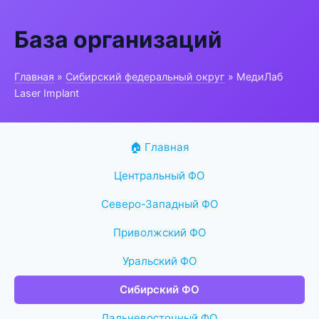
База организаций
Главная
»
Сибирский федеральный округ
» МедиЛаб
Laser Implant
🏠 Главная
Центральный ФО
Северо-Западный ФО
Приволжский ФО
Уральский ФО
Сибирский ФО
Дальневосточный ФО