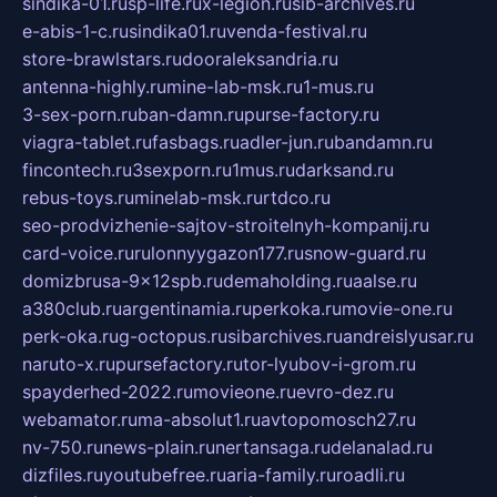
sindika-01.ru
sp-life.ru
x-legion.ru
sib-archives.ru
e-abis-1-c.ru
sindika01.ru
venda-festival.ru
store-brawlstars.ru
dooraleksandria.ru
antenna-highly.ru
mine-lab-msk.ru
1-mus.ru
3-sex-porn.ru
ban-damn.ru
purse-factory.ru
viagra-tablet.ru
fasbags.ru
adler-jun.ru
bandamn.ru
fincontech.ru
3sexporn.ru
1mus.ru
darksand.ru
rebus-toys.ru
minelab-msk.ru
rtdco.ru
seo-prodvizhenie-sajtov-stroitelnyh-kompanij.ru
card-voice.ru
rulonnyygazon177.ru
snow-guard.ru
domizbrusa-9x12spb.ru
demaholding.ru
aalse.ru
a380club.ru
argentinamia.ru
perkoka.ru
movie-one.ru
perk-oka.ru
g-octopus.ru
sibarchives.ru
andreislyusar.ru
naruto-x.ru
pursefactory.ru
tor-lyubov-i-grom.ru
spayderhed-2022.ru
movieone.ru
evro-dez.ru
webamator.ru
ma-absolut1.ru
avtopomosch27.ru
nv-750.ru
news-plain.ru
nertansaga.ru
delanalad.ru
dizfiles.ru
youtubefree.ru
aria-family.ru
roadli.ru