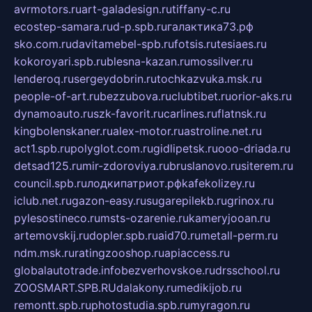
avrmotors.ru
art-galadesign.ru
tiffany-c.ru
ecostep-samara.ru
d-p.spb.ru
галактика73.рф
sko.com.ru
davitamebel-spb.ru
fotsis.ru
tesiaes.ru
kokoroyari.spb.ru
blesna-kazan.ru
mossilver.ru
lenderoq.ru
sergeydobrin.ru
tochkazvuka.msk.ru
people-of-art.ru
bezzubova.ru
clubtibet.ru
orior-aks.ru
dynamoauto.ru
szk-favorit.ru
carlines.ru
flatnsk.ru
kingbolenskaner.ru
alex-motor.ru
astroline.net.ru
act1.spb.ru
polyglot.com.ru
gidlipetsk.ru
ooo-driada.ru
detsad125.ru
mir-zdoroviya.ru
bruslanovo.ru
siterem.ru
council.spb.ru
лодкипатриот.рф
kafekolizey.ru
iclub.net.ru
gazon-easy.ru
sugarepilekb.ru
grinox.ru
pylesostineco.ru
msts-ozarenie.ru
kameryjooan.ru
artemovskij.ru
dopler.spb.ru
aid70.ru
metall-perm.ru
ndm.msk.ru
ratingzooshop.ru
apiaccess.ru
globalautotrade.info
bezverhovskoe.ru
drsschool.ru
ZOOSMART.SPB.RU
dalakony.ru
medikijob.ru
remontt.spb.ru
photostudia.spb.ru
myragon.ru