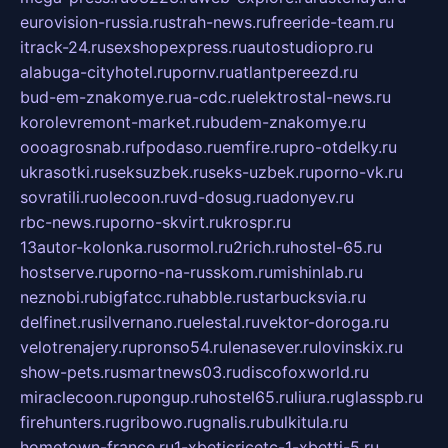
eurovision-russia.ru
strah-news.ru
freeride-team.ru
itrack-24.ru
sexshopexpress.ru
autostudiopro.ru
alabuga-cityhotel.ru
pornv.ru
atlantpereezd.ru
bud-em-znakomye.ru
a-cdc.ru
elektrostal-news.ru
korolevremont-market.ru
budem-znakomye.ru
oooagrosnab.ru
fpodaso.ru
emfire.ru
pro-otdelky.ru
ukrasotki.ru
seksuzbek.ru
seks-uzbek.ru
porno-vk.ru
sovratili.ru
olecoon.ru
vd-dosug.ru
adonyev.ru
rbc-news.ru
porno-skvirt.ru
krospr.ru
13autor-kolonka.ru
sormol.ru
2rich.ru
hostel-65.ru
hostserve.ru
porno-na-russkom.ru
mishinlab.ru
neznobi.ru
bigfatcc.ru
habble.ru
starbucksvia.ru
delfinet.ru
silvernano.ru
elestal.ru
vektor-doroga.ru
velotrenajery.ru
pronso54.ru
lenasever.ru
lovinskix.ru
show-pets.ru
smartnews03.ru
discofoxworld.ru
miraclecoon.ru
pongup.ru
hostel65.ru
liura.ru
glasspb.ru
firehunters.ru
gribowo.ru
gnalis.ru
bulkitula.ru
hometown-france.ru
1-xbeticricetc-1-xbetti-5.ru