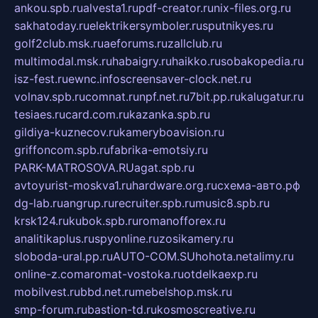
ankou.spb.ru
alvesta1.ru
pdf-creator.ru
nix-files.org.ru
sakhatoday.ru
elektrikersymboler.ru
sputnikyes.ru
golf2club.msk.ru
aeforums.ru
zallclub.ru
multimodal.msk.ru
habaigry.ru
haikko.ru
sobakopedia.ru
isz-fest.ru
ewnc.info
screensaver-clock.net.ru
volnav.spb.ru
comnat.ru
npf.net.ru
7bit.pp.ru
kalugatur.ru
tesiaes.ru
card.com.ru
kazanka.spb.ru
gildiya-kuznecov.ru
kameryboavision.ru
griffoncom.spb.ru
fabrika-emotsiy.ru
PARK-MATROSOVA.RU
agat.spb.ru
avtoyurist-moskva1.ru
hardware.org.ru
схема-авто.рф
dg-lab.ru
angrup.ru
recruiter.spb.ru
music8.spb.ru
krsk124.ru
kubok.spb.ru
romanofforex.ru
analitikaplus.ru
spyonline.ru
zosikamery.ru
sloboda-ural.pp.ru
AUTO-COM.SU
hohota.net
alimy.ru
online-z.com
aromat-vostoka.ru
otdelkaexp.ru
mobilvest.ru
bbd.net.ru
mebelshop.msk.ru
smp-forum.ru
bastion-td.ru
kosmoscreative.ru