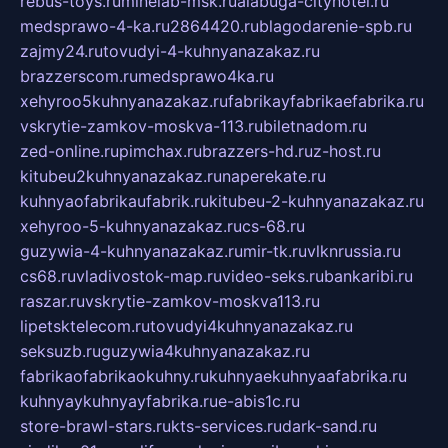
rebus-toys.ru
minelab-msk.ru
alabuga-cityhotel.ru
medsprawo-4-ka.ru
2864420.ru
blagodarenie-spb.ru
zajmy24.ru
tovudyi-4-kuhnyanazakaz.ru
brazzerscom.ru
medsprawo4ka.ru
xehyroo5kuhnyanazakaz.ru
fabrikayfabrikaefabrika.ru
vskrytie-zamkov-moskva-113.ru
biletnadom.ru
zed-online.ru
pimchax.ru
brazzers-hd.ru
z-host.ru
kitubeu2kuhnyanazakaz.ru
naperekate.ru
kuhnyaofabrikaufabrik.ru
kitubeu-2-kuhnyanazakaz.ru
xehyroo-5-kuhnyanazakaz.ru
cs-68.ru
guzywia-4-kuhnyanazakaz.ru
mir-tk.ru
vlknrussia.ru
cs68.ru
vladivostok-map.ru
video-seks.ru
bankaribi.ru
raszar.ru
vskrytie-zamkov-moskva113.ru
lipetsktelecom.ru
tovudyi4kuhnyanazakaz.ru
seksuzb.ru
guzywia4kuhnyanazakaz.ru
fabrikaofabrikaokuhny.ru
kuhnyaekuhnyaafabrika.ru
kuhnyaykuhnyayfabrika.ru
e-abis1c.ru
store-brawl-stars.ru
kts-services.ru
dark-sand.ru