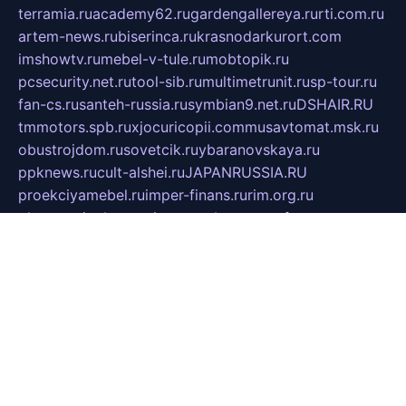
terramia.ru
academy62.ru
gardengallereya.ru
rti.com.ru
artem-news.ru
biserinca.ru
krasnodarkurort.com
imshowtv.ru
mebel-v-tule.ru
mobtopik.ru
pcsecurity.net.ru
tool-sib.ru
multimetrunit.ru
sp-tour.ru
fan-cs.ru
santeh-russia.ru
symbian9.net.ru
DSHAIR.RU
tmmotors.spb.ru
xjocuricopii.com
musavtomat.msk.ru
obustrojdom.ru
sovetcik.ru
ybaranovskaya.ru
ppknews.ru
cult-alshei.ru
JAPANRUSSIA.RU
proekciyamebel.ru
imper-finans.ru
rim.org.ru
glamourai.ru
brassminus.ru
zabor-pro.ru
ftn.pp.ru
dorogoe58.ru
laimengpacker.ru
kuzova-zapchasti.ru
sageerp.ru
taxodrom.ru
dsrazvitie.ru
hardcity.net.ru
ratinghomegames.ru
topservice25.ru
gubernyan.ru
gtglasslined.ru
ii4.ru
tssport.spb.ru
andorra24.com
blackwallstreet.ru
oboimos.ru
optim-doors.com.ru
ikuch.ru
nycr.org.ru
npa21.ru
vremya-ch.spb.ru
desert000.ru
ivtorgi.ru
ifiori.ru
catalog-statei.ru
dcv.org.ru
spetsmaster174.ru
ipkameryhiseeu.ru