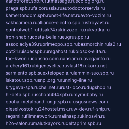
kanotiforet.spb.ru
tutmassage.ru
ecolog.org.ru
praga.spb.ru
falcorussia.ru
autodoctorservis.ru
kamertondom.spb.ru
net-life.net.ru
avto-vozim.ru
sakhcamera.ru
alliance-electro.spb.ru
stroyavt.ru
controlweb1.ru
tdsak74.ru
kinzozo-ru.ru
kvotka.ru
iron-snab.ru
costa-bella.ru
eugrus.pp.ru
associaciya39.ru
primexpo.spb.ru
bezmorchin.ru
ia2.ru
cpt21.ru
ispecspb.ru
regahost.ru
kolosok-elita.ru
tae-kwon.ru
consrio.com.ru
insiam.ru
avegainfo.ru
archery161.ru
bigencyclica.ru
vlast16.ru
korru.net
sarmiento.spb.su
extelopedia.ru
lammin-suo.spb.ru
iskatour.spb.ru
snpi.org.ru
running-line.ru
krygeva-spa.ru
chel.net.ru
rust-loco.ru
dugshop.ru
hl-beta.spb.ru
school494.spb.ru
mymubaby.ru
epoha-metalband.ru
ngr.spb.ru
rusgosnews.com
dieselvostok.ru
24hostel.msk.ru
w-dev.ru
f-ship.ru
regsmi.ru
filmnetwork.ru
malinasp.ru
kinosvin.ru
h2o-salon.ru
malutkayork.ru
deltaprim.spb.ru