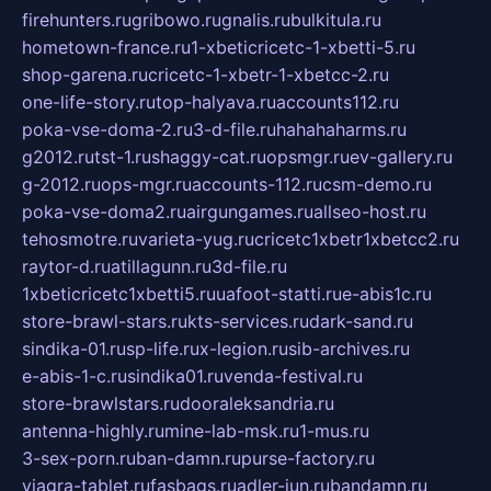
firehunters.ru
gribowo.ru
gnalis.ru
bulkitula.ru
hometown-france.ru
1-xbeticricetc-1-xbetti-5.ru
shop-garena.ru
cricetc-1-xbetr-1-xbetcc-2.ru
one-life-story.ru
top-halyava.ru
accounts112.ru
poka-vse-doma-2.ru
3-d-file.ru
hahahaharms.ru
g2012.ru
tst-1.ru
shaggy-cat.ru
opsmgr.ru
ev-gallery.ru
g-2012.ru
ops-mgr.ru
accounts-112.ru
csm-demo.ru
poka-vse-doma2.ru
airgungames.ru
allseo-host.ru
tehosmotre.ru
varieta-yug.ru
cricetc1xbetr1xbetcc2.ru
raytor-d.ru
atillagunn.ru
3d-file.ru
1xbeticricetc1xbetti5.ru
uafoot-statti.ru
e-abis1c.ru
store-brawl-stars.ru
kts-services.ru
dark-sand.ru
sindika-01.ru
sp-life.ru
x-legion.ru
sib-archives.ru
e-abis-1-c.ru
sindika01.ru
venda-festival.ru
store-brawlstars.ru
dooraleksandria.ru
antenna-highly.ru
mine-lab-msk.ru
1-mus.ru
3-sex-porn.ru
ban-damn.ru
purse-factory.ru
viagra-tablet.ru
fasbags.ru
adler-jun.ru
bandamn.ru