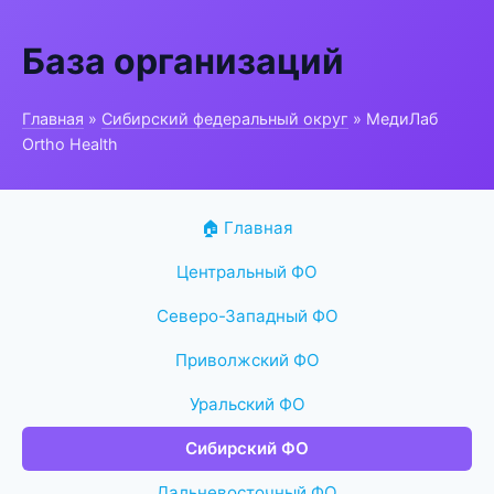
База организаций
Главная
»
Сибирский федеральный округ
» МедиЛаб
Ortho Health
🏠 Главная
Центральный ФО
Северо-Западный ФО
Приволжский ФО
Уральский ФО
Сибирский ФО
Дальневосточный ФО