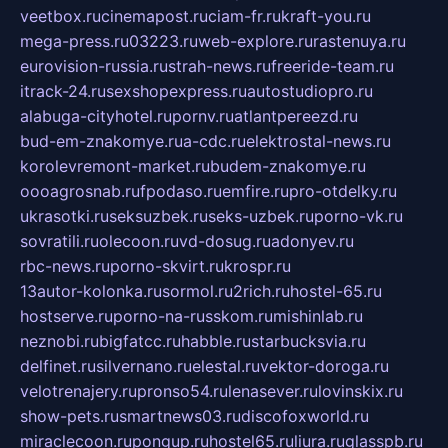
veetbox.ru
cinemapost.ru
ciam-fr.ru
kraft-you.ru
mega-press.ru
03223.ru
web-explore.ru
rastenuya.ru
eurovision-russia.ru
strah-news.ru
freeride-team.ru
itrack-24.ru
sexshopexpress.ru
autostudiopro.ru
alabuga-cityhotel.ru
pornv.ru
atlantpereezd.ru
bud-em-znakomye.ru
a-cdc.ru
elektrostal-news.ru
korolevremont-market.ru
budem-znakomye.ru
oooagrosnab.ru
fpodaso.ru
emfire.ru
pro-otdelky.ru
ukrasotki.ru
seksuzbek.ru
seks-uzbek.ru
porno-vk.ru
sovratili.ru
olecoon.ru
vd-dosug.ru
adonyev.ru
rbc-news.ru
porno-skvirt.ru
krospr.ru
13autor-kolonka.ru
sormol.ru
2rich.ru
hostel-65.ru
hostserve.ru
porno-na-russkom.ru
mishinlab.ru
neznobi.ru
bigfatcc.ru
habble.ru
starbucksvia.ru
delfinet.ru
silvernano.ru
elestal.ru
vektor-doroga.ru
velotrenajery.ru
pronso54.ru
lenasever.ru
lovinskix.ru
show-pets.ru
smartnews03.ru
discofoxworld.ru
miraclecoon.ru
pongup.ru
hostel65.ru
liura.ru
glasspb.ru