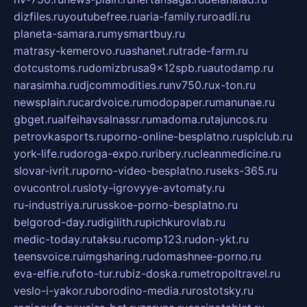
dizfiles.ru
youtubefree.ru
aria-family.ru
roadli.ru
planeta-samara.ru
mysmartbuy.ru
matrasy-kemerovo.ru
ashanet.ru
trade-farm.ru
dotcustoms.ru
domizbrusa9x12spb.ru
autodamp.ru
narasimha.ru
djcommodities.ru
nv750.ru
x-ton.ru
newsplain.ru
cardvoice.ru
modopaper.ru
manunae.ru
gbget.ru
alfeihavsalnassr.ru
madoma.ru
tajuncos.ru
petrovkasports.ru
porno-online-besplatno.ru
splclub.ru
york-life.ru
doroga-expo.ru
ribery.ru
cleanmedicine.ru
slovar-ivrit.ru
porno-video-besplatno.ru
seks-365.ru
ovucontrol.ru
sloty-igrovyye-avtomaty.ru
ru-industriya.ru
russkoe-porno-besplatno.ru
belgorod-day.ru
digilith.ru
pichkurovlab.ru
medic-today.ru
taksu.ru
comp123.ru
don-ykt.ru
teensvoice.ru
imgsharing.ru
domashnee-porno.ru
eva-elfie.ru
foto-tur.ru
biz-doska.ru
metropoltravel.ru
veslo-i-yakor.ru
borodino-media.ru
rostotsky.ru