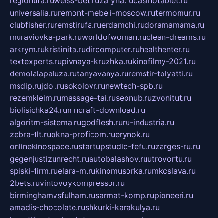
regionufa.ru
weiss-bet.ru
zaryna.ru
casinotablet.ru
universalia.ru
remont-mebeli-moscow.ru
termomur.ru
clubfisher.ru
remstirufa.ru
erdamchi.ru
doramamama.ru
muraviovka-park.ru
worldofwoman.ru
clean-dreams.ru
arkrym.ru
kristinita.ru
dircomputer.ru
healthenter.ru
textexperts.ru
pivnaya-kruzhka.ru
kinofilmy-2021.ru
demolalapaluza.ru
tanyavanya.ru
remstir-tolyatti.ru
msdip.ru
jdol.ru
sokolovr.ru
newtech-spb.ru
rezemkleim.ru
massage-tai.ru
seonub.ru
zvonitut.ru
biolisichka24.ru
mncraft-download.ru
algoritm-sistema.ru
godflesh.ru
ru-industria.ru
zebra-tlt.ru
okna-proficom.ru
erynok.ru
onlinekinospace.ru
startupstudio-fefu.ru
zarges-ru.ru
gegenjustizunrecht.ru
autobalashov.ru
utrovortu.ru
spiski-firm.ru
elara-m.ru
kinomusorka.ru
mkcslava.ru
2bets.ru
vintovoykompressor.ru
birminghamvsfulham.ru
sarmat-komp.ru
pioneeri.ru
amadis-chocolate.ru
shkurki-karakulya.ru