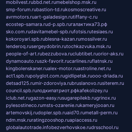
mobilvest.ru
bbd.net.ru
mebelshop.msk.ru
smp-forum.ru
bastion-td.ru
kosmoscreative.ru
avrmotors.ru
art-galadesign.ru
tiffany-c.ru
ecostep-samara.ru
d-p.spb.ru
галактика73.рф
sko.com.ru
davitamebel-spb.ru
fotsis.ru
tesiaes.ru
kokoroyari.spb.ru
blesna-kazan.ru
mossilver.ru
lenderoq.ru
sergeydobrin.ru
tochkazvuka.msk.ru
people-of-art.ru
bezzubova.ru
clubtibet.ru
orior-aks.ru
dynamoauto.ru
szk-favorit.ru
carlines.ru
flatnsk.ru
kingbolenskaner.ru
alex-motor.ru
astroline.net.ru
act1.spb.ru
polyglot.com.ru
gidlipetsk.ru
ooo-driada.ru
detsad125.ru
mir-zdoroviya.ru
bruslanovo.ru
siterem.ru
council.spb.ru
лодкипатриот.рф
kafekolizey.ru
iclub.net.ru
gazon-easy.ru
sugarepilekb.ru
grinox.ru
pylesostineco.ru
msts-ozarenie.ru
kameryjooan.ru
artemovskij.ru
dopler.spb.ru
aid70.ru
metall-perm.ru
ndm.msk.ru
ratingzooshop.ru
apiaccess.ru
globalautotrade.info
bezverhovskoe.ru
drsschool.ru