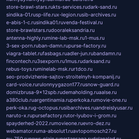
store-brawl-stars.ru
kts-services.ru
dark-sand.ru
sindika-01.ru
sp-life.ru
x-legion.ru
sib-archives.ru
e-abis-1-c.ru
sindika01.ru
venda-festival.ru
store-brawlstars.ru
dooraleksandria.ru
antenna-highly.ru
mine-lab-msk.ru
1-mus.ru
3-sex-porn.ru
ban-damn.ru
purse-factory.ru
viagra-tablet.ru
fasbags.ru
adler-jun.ru
bandamn.ru
fincontech.ru
3sexporn.ru
1mus.ru
darksand.ru
rebus-toys.ru
minelab-msk.ru
rtdco.ru
seo-prodvizhenie-sajtov-stroitelnyh-kompanij.ru
card-voice.ru
rulonnyygazon177.ru
snow-guard.ru
domizbrusa-9x12spb.ru
demaholding.ru
aalse.ru
a380club.ru
argentinamia.ru
perkoka.ru
movie-one.ru
perk-oka.ru
g-octopus.ru
sibarchives.ru
andreislyusar.ru
naruto-x.ru
pursefactory.ru
tor-lyubov-i-grom.ru
spayderhed-2022.ru
movieone.ru
evro-dez.ru
webamator.ru
ma-absolut1.ru
avtopomosch27.ru
nv-750.ru
news-plain.ru
nertansaga.ru
delanalad.ru