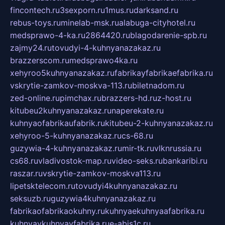
fincontech.ru
3sexporn.ru
1mus.ru
darksand.ru
rebus-toys.ru
minelab-msk.ru
alabuga-cityhotel.ru
medsprawo-4-ka.ru
2864420.ru
blagodarenie-spb.ru
zajmy24.ru
tovudyi-4-kuhnyanazakaz.ru
brazzerscom.ru
medsprawo4ka.ru
xehyroo5kuhnyanazakaz.ru
fabrikayfabrikaefabrika.ru
vskrytie-zamkov-moskva-113.ru
biletnadom.ru
zed-online.ru
pimchax.ru
brazzers-hd.ru
z-host.ru
kitubeu2kuhnyanazakaz.ru
naperekate.ru
kuhnyaofabrikaufabrik.ru
kitubeu-2-kuhnyanazakaz.ru
xehyroo-5-kuhnyanazakaz.ru
cs-68.ru
guzywia-4-kuhnyanazakaz.ru
mir-tk.ru
vlknrussia.ru
cs68.ru
vladivostok-map.ru
video-seks.ru
bankaribi.ru
raszar.ru
vskrytie-zamkov-moskva113.ru
lipetsktelecom.ru
tovudyi4kuhnyanazakaz.ru
seksuzb.ru
guzywia4kuhnyanazakaz.ru
fabrikaofabrikaokuhny.ru
kuhnyaekuhnyaafabrika.ru
kuhnyaykuhnyayfabrika.ru
e-abis1c.ru