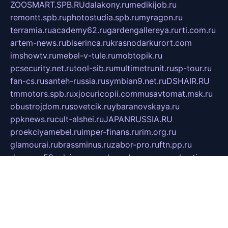
ZOOSMART.SPB.RU
dalakony.ru
medikijob.ru
remontt.spb.ru
photostudia.spb.ru
myragon.ru
terramia.ru
academy62.ru
gardengallereya.ru
rti.com.ru
artem-news.ru
biserinca.ru
krasnodarkurort.com
imshowtv.ru
mebel-v-tule.ru
mobtopik.ru
pcsecurity.net.ru
tool-sib.ru
multimetrunit.ru
sp-tour.ru
fan-cs.ru
santeh-russia.ru
symbian9.net.ru
DSHAIR.RU
tmmotors.spb.ru
xjocuricopii.com
musavtomat.msk.ru
obustrojdom.ru
sovetcik.ru
ybaranovskaya.ru
ppknews.ru
cult-alshei.ru
JAPANRUSSIA.RU
proekciyamebel.ru
imper-finans.ru
rim.org.ru
glamourai.ru
brassminus.ru
zabor-pro.ru
ftn.pp.ru
dorogoe58.ru
laimengpacker.ru
kuzova-zapchasti.ru
sageerp.ru
taxodrom.ru
dsrazvitie.ru
hardcity.net.ru
ratinghomegames.ru
topservice25.ru
gubernyan.ru
gtglasslined.ru
ii4.ru
tssport.spb.ru
andorra24.com
blackwallstreet.ru
oboimos.ru
optim-doors.com.ru
ikuch.ru
nycr.org.ru
npa21.ru
vremya-ch.spb.ru