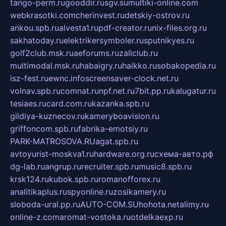
tango-perm.ru
gooddir.ru
sgv.su
multiki-online.com
webkrasotki.com
cherinvest.ru
detskiy-ostrov.ru
ankou.spb.ru
alvesta1.ru
pdf-creator.ru
nix-files.org.ru
sakhatoday.ru
elektrikersymboler.ru
sputnikyes.ru
golf2club.msk.ru
aeforums.ru
zallclub.ru
multimodal.msk.ru
habaigry.ru
haikko.ru
sobakopedia.ru
isz-fest.ru
ewnc.info
screensaver-clock.net.ru
volnav.spb.ru
comnat.ru
npf.net.ru
7bit.pp.ru
kalugatur.ru
tesiaes.ru
card.com.ru
kazanka.spb.ru
gildiya-kuznecov.ru
kameryboavision.ru
griffoncom.spb.ru
fabrika-emotsiy.ru
PARK-MATROSOVA.RU
agat.spb.ru
avtoyurist-moskva1.ru
hardware.org.ru
схема-авто.рф
dg-lab.ru
angrup.ru
recruiter.spb.ru
music8.spb.ru
krsk124.ru
kubok.spb.ru
romanofforex.ru
analitikaplus.ru
spyonline.ru
zosikamery.ru
sloboda-ural.pp.ru
AUTO-COM.SU
hohota.net
alimy.ru
online-z.com
aromat-vostoka.ru
otdelkaexp.ru