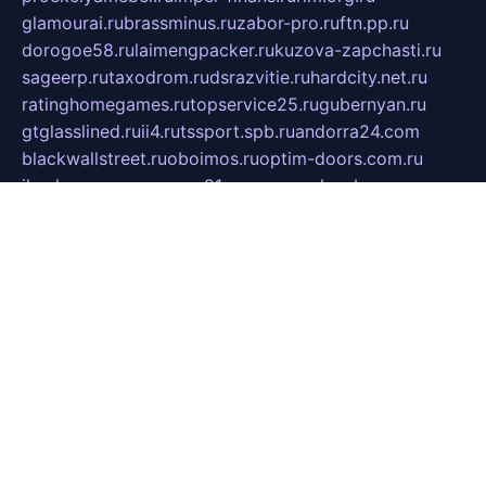
glamourai.ru
brassminus.ru
zabor-pro.ru
ftn.pp.ru
dorogoe58.ru
laimengpacker.ru
kuzova-zapchasti.ru
sageerp.ru
taxodrom.ru
dsrazvitie.ru
hardcity.net.ru
ratinghomegames.ru
topservice25.ru
gubernyan.ru
gtglasslined.ru
ii4.ru
tssport.spb.ru
andorra24.com
blackwallstreet.ru
oboimos.ru
optim-doors.com.ru
ikuch.ru
nycr.org.ru
npa21.ru
vremya-ch.spb.ru
desert000.ru
ivtorgi.ru
ifiori.ru
catalog-statei.ru
dcv.org.ru
spetsmaster174.ru
ipkameryhiseeu.ru
dum26.ru
ruspol.spb.ru
fr-opendp.ru
kam-solnyshko.ru
cheyenne-arapaho.ru
sevzapmetal.spb.ru
ted-lapidus.spb.ru
parasite-eliminator.ru
sigma-complete.ru
modernworld.ru
dama-moda.ru
eholot-group.ru
sk-nvkz.ru
DRONGOLD.RU
democratia2.ru
i-farmer.ru
mass-sport.org
jablonex.spb.ru
bookmess.ru
linkword.ru
refineua.com.ru
cs-spec.net.ru
altay-mebel.ru
DNK-THEATRE.RU
mechaniks.spb.ru
ipcamtechage.ru