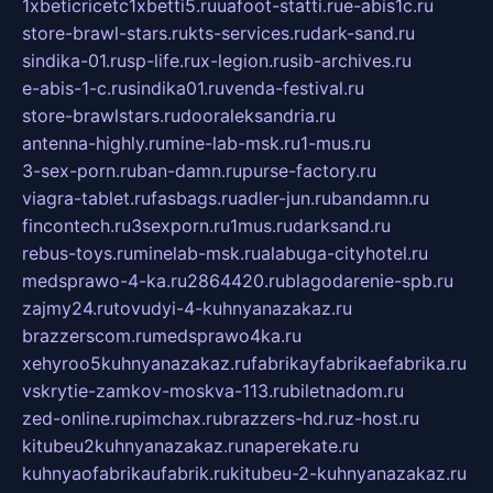
1xbeticricetc1xbetti5.ru
uafoot-statti.ru
e-abis1c.ru
store-brawl-stars.ru
kts-services.ru
dark-sand.ru
sindika-01.ru
sp-life.ru
x-legion.ru
sib-archives.ru
e-abis-1-c.ru
sindika01.ru
venda-festival.ru
store-brawlstars.ru
dooraleksandria.ru
antenna-highly.ru
mine-lab-msk.ru
1-mus.ru
3-sex-porn.ru
ban-damn.ru
purse-factory.ru
viagra-tablet.ru
fasbags.ru
adler-jun.ru
bandamn.ru
fincontech.ru
3sexporn.ru
1mus.ru
darksand.ru
rebus-toys.ru
minelab-msk.ru
alabuga-cityhotel.ru
medsprawo-4-ka.ru
2864420.ru
blagodarenie-spb.ru
zajmy24.ru
tovudyi-4-kuhnyanazakaz.ru
brazzerscom.ru
medsprawo4ka.ru
xehyroo5kuhnyanazakaz.ru
fabrikayfabrikaefabrika.ru
vskrytie-zamkov-moskva-113.ru
biletnadom.ru
zed-online.ru
pimchax.ru
brazzers-hd.ru
z-host.ru
kitubeu2kuhnyanazakaz.ru
naperekate.ru
kuhnyaofabrikaufabrik.ru
kitubeu-2-kuhnyanazakaz.ru