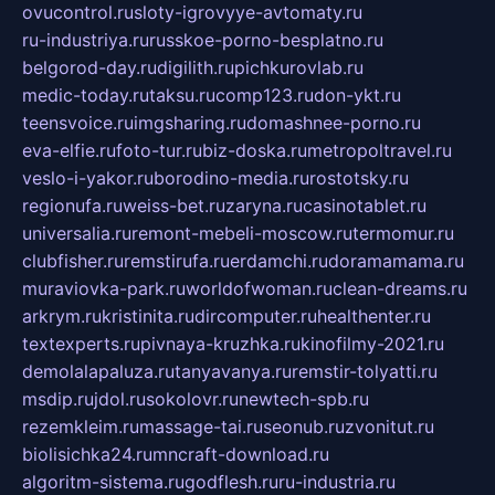
ovucontrol.ru
sloty-igrovyye-avtomaty.ru
ru-industriya.ru
russkoe-porno-besplatno.ru
belgorod-day.ru
digilith.ru
pichkurovlab.ru
medic-today.ru
taksu.ru
comp123.ru
don-ykt.ru
teensvoice.ru
imgsharing.ru
domashnee-porno.ru
eva-elfie.ru
foto-tur.ru
biz-doska.ru
metropoltravel.ru
veslo-i-yakor.ru
borodino-media.ru
rostotsky.ru
regionufa.ru
weiss-bet.ru
zaryna.ru
casinotablet.ru
universalia.ru
remont-mebeli-moscow.ru
termomur.ru
clubfisher.ru
remstirufa.ru
erdamchi.ru
doramamama.ru
muraviovka-park.ru
worldofwoman.ru
clean-dreams.ru
arkrym.ru
kristinita.ru
dircomputer.ru
healthenter.ru
textexperts.ru
pivnaya-kruzhka.ru
kinofilmy-2021.ru
demolalapaluza.ru
tanyavanya.ru
remstir-tolyatti.ru
msdip.ru
jdol.ru
sokolovr.ru
newtech-spb.ru
rezemkleim.ru
massage-tai.ru
seonub.ru
zvonitut.ru
biolisichka24.ru
mncraft-download.ru
algoritm-sistema.ru
godflesh.ru
ru-industria.ru