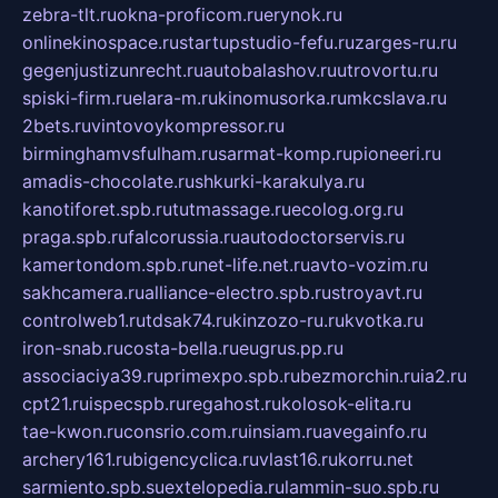
zebra-tlt.ru
okna-proficom.ru
erynok.ru
onlinekinospace.ru
startupstudio-fefu.ru
zarges-ru.ru
gegenjustizunrecht.ru
autobalashov.ru
utrovortu.ru
spiski-firm.ru
elara-m.ru
kinomusorka.ru
mkcslava.ru
2bets.ru
vintovoykompressor.ru
birminghamvsfulham.ru
sarmat-komp.ru
pioneeri.ru
amadis-chocolate.ru
shkurki-karakulya.ru
kanotiforet.spb.ru
tutmassage.ru
ecolog.org.ru
praga.spb.ru
falcorussia.ru
autodoctorservis.ru
kamertondom.spb.ru
net-life.net.ru
avto-vozim.ru
sakhcamera.ru
alliance-electro.spb.ru
stroyavt.ru
controlweb1.ru
tdsak74.ru
kinzozo-ru.ru
kvotka.ru
iron-snab.ru
costa-bella.ru
eugrus.pp.ru
associaciya39.ru
primexpo.spb.ru
bezmorchin.ru
ia2.ru
cpt21.ru
ispecspb.ru
regahost.ru
kolosok-elita.ru
tae-kwon.ru
consrio.com.ru
insiam.ru
avegainfo.ru
archery161.ru
bigencyclica.ru
vlast16.ru
korru.net
sarmiento.spb.su
extelopedia.ru
lammin-suo.spb.ru