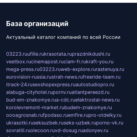
База организаций
Актуальный каталог компаний по всей России
03223.ru
ufille.ru
krasotata.ru
prazdnikdushi.ru
veetbox.ru
cinemapost.ru
ciam-fr.ru
kraft-you.ru
mega-press.ru
03223.ru
web-explore.ru
rastenuya.ru
eurovision-russia.ru
strah-news.ru
freeride-team.ru
itrack-24.ru
sexshopexpress.ru
autostudiopro.ru
alabuga-cityhotel.ru
pornv.ru
atlantpereezd.ru
bud-em-znakomye.ru
a-cdc.ru
elektrostal-news.ru
korolevremont-market.ru
budem-znakomye.ru
oooagrosnab.ru
fpodaso.ru
emfire.ru
pro-otdelky.ru
ukrasotki.ru
seksuzbek.ru
seks-uzbek.ru
porno-vk.ru
sovratili.ru
olecoon.ru
vd-dosug.ru
adonyev.ru