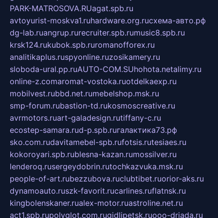
PARK-MATROSOVA.RU
agat.spb.ru
avtoyurist-moskva1.ru
hardware.org.ru
схема-авто.рф
dg-lab.ru
angrup.ru
recruiter.spb.ru
music8.spb.ru
krsk124.ru
kubok.spb.ru
romanofforex.ru
analitikaplus.ru
spyonline.ru
zosikamery.ru
sloboda-ural.pp.ru
AUTO-COM.SU
hohota.net
alimy.ru
online-z.com
aromat-vostoka.ru
otdelkaexp.ru
mobilvest.ru
bbd.net.ru
mebelshop.msk.ru
smp-forum.ru
bastion-td.ru
kosmoscreative.ru
avrmotors.ru
art-galadesign.ru
tiffany-c.ru
ecostep-samara.ru
d-p.spb.ru
галактика73.рф
sko.com.ru
davitamebel-spb.ru
fotsis.ru
tesiaes.ru
kokoroyari.spb.ru
blesna-kazan.ru
mossilver.ru
lenderoq.ru
sergeydobrin.ru
tochkazvuka.msk.ru
people-of-art.ru
bezzubova.ru
clubtibet.ru
orior-aks.ru
dynamoauto.ru
szk-favorit.ru
carlines.ru
flatnsk.ru
kingbolenskaner.ru
alex-motor.ru
astroline.net.ru
act1.spb.ru
polyglot.com.ru
gidlipetsk.ru
ooo-driada.ru