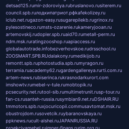
detsad125.ru
mir-zdoroviya.ru
bruslanovo.ru
siterem.ru
council.spb.ru
лодкипатриот.рф
kafekolizey.ru
iclub.net.ru
gazon-easy.ru
sugarepilekb.ru
grinox.ru
pylesostineco.ru
msts-ozarenie.ru
kameryjooan.ru
artemovskij.ru
dopler.spb.ru
aid70.ru
metall-perm.ru
ndm.msk.ru
ratingzooshop.ru
apiaccess.ru
globalautotrade.info
bezverhovskoe.ru
drsschool.ru
ZOOSMART.SPB.RU
dalakony.ru
medikijob.ru
remontt.spb.ru
photostudia.spb.ru
myragon.ru
terramia.ru
academy62.ru
gardengallereya.ru
rti.com.ru
artem-news.ru
biserinca.ru
krasnodarkurort.com
imshowtv.ru
mebel-v-tule.ru
mobtopik.ru
pcsecurity.net.ru
tool-sib.ru
multimetrunit.ru
sp-tour.ru
fan-cs.ru
santeh-russia.ru
symbian9.net.ru
DSHAIR.RU
tmmotors.spb.ru
xjocuricopii.com
musavtomat.msk.ru
obustrojdom.ru
sovetcik.ru
ybaranovskaya.ru
ppknews.ru
cult-alshei.ru
JAPANRUSSIA.RU
proekciyamebel.ru
imper-finans.ru
rim.org.ru