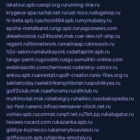
iskatour.spb.ru
snpi.org.ru
running-line.ru
krygeva-spa.ru
chel.net.ru
rust-loco.ru
dugshop.ru
hl-beta.spb.ru
school494.spb.ru
mymubaby.ru
epoha-metalband.ru
ngr.spb.ru
rusgosnews.com
dieselvostok.ru
24hostel.msk.ru
w-dev.ru
f-ship.ru
regsmi.ru
filmnetwork.ru
malinasp.ru
kinosvin.ru
h2o-salon.ru
malutkayork.ru
deltaprim.spb.ru
tango-perm.ru
gooddir.ru
sgv.su
multiki-online.com
webkrasotki.com
cherinvest.ru
detskiy-ostrov.ru
ankou.spb.ru
alvesta1.ru
pdf-creator.ru
nix-files.org.ru
sakhatoday.ru
elektrikersymboler.ru
sputnikyes.ru
golf2club.msk.ru
aeforums.ru
zallclub.ru
multimodal.msk.ru
habaigry.ru
haikko.ru
sobakopedia.ru
isz-fest.ru
ewnc.info
screensaver-clock.net.ru
volnav.spb.ru
comnat.ru
npf.net.ru
7bit.pp.ru
kalugatur.ru
tesiaes.ru
card.com.ru
kazanka.spb.ru
gildiya-kuznecov.ru
kameryboavision.ru
griffoncom.spb.ru
fabrika-emotsiy.ru