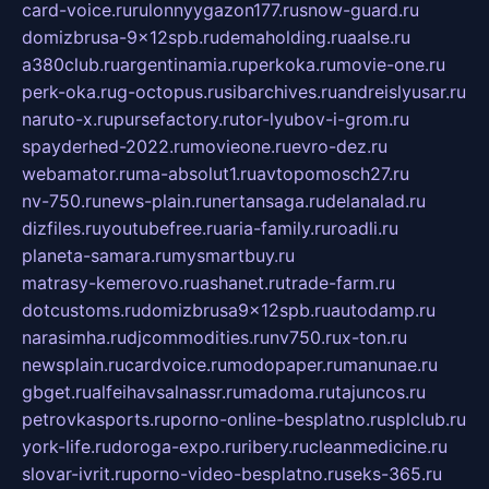
card-voice.ru
rulonnyygazon177.ru
snow-guard.ru
domizbrusa-9x12spb.ru
demaholding.ru
aalse.ru
a380club.ru
argentinamia.ru
perkoka.ru
movie-one.ru
perk-oka.ru
g-octopus.ru
sibarchives.ru
andreislyusar.ru
naruto-x.ru
pursefactory.ru
tor-lyubov-i-grom.ru
spayderhed-2022.ru
movieone.ru
evro-dez.ru
webamator.ru
ma-absolut1.ru
avtopomosch27.ru
nv-750.ru
news-plain.ru
nertansaga.ru
delanalad.ru
dizfiles.ru
youtubefree.ru
aria-family.ru
roadli.ru
planeta-samara.ru
mysmartbuy.ru
matrasy-kemerovo.ru
ashanet.ru
trade-farm.ru
dotcustoms.ru
domizbrusa9x12spb.ru
autodamp.ru
narasimha.ru
djcommodities.ru
nv750.ru
x-ton.ru
newsplain.ru
cardvoice.ru
modopaper.ru
manunae.ru
gbget.ru
alfeihavsalnassr.ru
madoma.ru
tajuncos.ru
petrovkasports.ru
porno-online-besplatno.ru
splclub.ru
york-life.ru
doroga-expo.ru
ribery.ru
cleanmedicine.ru
slovar-ivrit.ru
porno-video-besplatno.ru
seks-365.ru