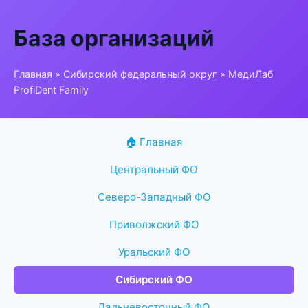
База организаций
Главная
»
Сибирский федеральный округ
» МедиЛаб
ProfiDent Family
🏠 Главная
Центральный ФО
Северо-Западный ФО
Приволжский ФО
Уральский ФО
Сибирский ФО
Дальневосточный ФО