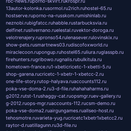
rbc-news.ru
porno-skvirt.ru
krospr.ru
13autor-kolonka.ru
sormol.ru
2rich.ru
hostel-65.ru
hostserve.ru
porno-na-russkom.ru
mishinlab.ru
neznobi.ru
bigfatcc.ru
habble.ru
starbucksvia.ru
delfinet.ru
silvernano.ru
elestal.ru
vektor-doroga.ru
velotrenajery.ru
pronso54.ru
lenasever.ru
lovinskix.ru
show-pets.ru
smartnews03.ru
discofoxworld.ru
miraclecoon.ru
pongup.ru
hostel65.ru
liura.ru
glasspb.ru
firehunters.ru
gribowo.ru
gnalis.ru
bulkitula.ru
hometown-france.ru
1-xbeticricetc-1-xbetti-5.ru
shop-garena.ru
cricetc-1-xbetr-1-xbetcc-2.ru
one-life-story.ru
top-halyava.ru
accounts112.ru
poka-vse-doma-2.ru
3-d-file.ru
hahahaharms.ru
g2012.ru
tst-1.ru
shaggy-cat.ru
opsmgr.ru
ev-gallery.ru
g-2012.ru
ops-mgr.ru
accounts-112.ru
csm-demo.ru
poka-vse-doma2.ru
airgungames.ru
allseo-host.ru
tehosmotre.ru
varieta-yug.ru
cricetc1xbetr1xbetcc2.ru
raytor-d.ru
atillagunn.ru
3d-file.ru