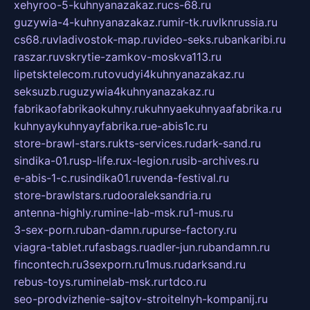
xehyroo-5-kuhnyanazakaz.ru
cs-68.ru
guzywia-4-kuhnyanazakaz.ru
mir-tk.ru
vlknrussia.ru
cs68.ru
vladivostok-map.ru
video-seks.ru
bankaribi.ru
raszar.ru
vskrytie-zamkov-moskva113.ru
lipetsktelecom.ru
tovudyi4kuhnyanazakaz.ru
seksuzb.ru
guzywia4kuhnyanazakaz.ru
fabrikaofabrikaokuhny.ru
kuhnyaekuhnyaafabrika.ru
kuhnyaykuhnyayfabrika.ru
e-abis1c.ru
store-brawl-stars.ru
kts-services.ru
dark-sand.ru
sindika-01.ru
sp-life.ru
x-legion.ru
sib-archives.ru
e-abis-1-c.ru
sindika01.ru
venda-festival.ru
store-brawlstars.ru
dooraleksandria.ru
antenna-highly.ru
mine-lab-msk.ru
1-mus.ru
3-sex-porn.ru
ban-damn.ru
purse-factory.ru
viagra-tablet.ru
fasbags.ru
adler-jun.ru
bandamn.ru
fincontech.ru
3sexporn.ru
1mus.ru
darksand.ru
rebus-toys.ru
minelab-msk.ru
rtdco.ru
seo-prodvizhenie-sajtov-stroitelnyh-kompanij.ru