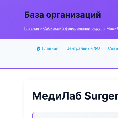
База организаций
Главная
»
Сибирский федеральный округ
» МедиЛ
🏠 Главная
Центральный ФО
Севе
МедиЛаб Surger