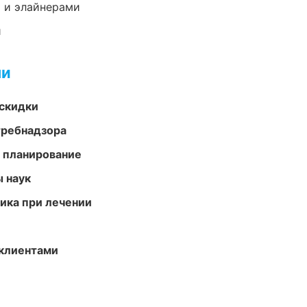
 и элайнерами
и
ми
скидки
требнадзора
 планирование
ы наук
тика при лечении
 клиентами