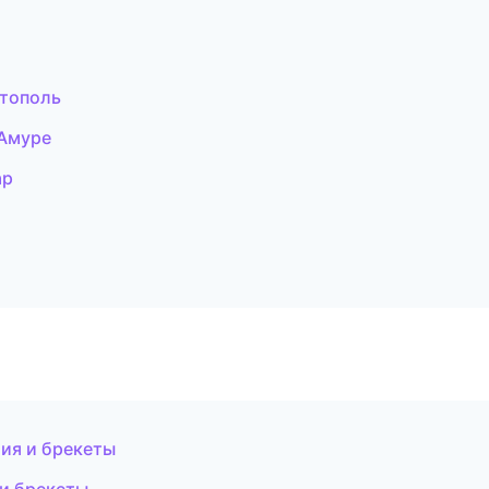
стополь
-Амуре
ар
ия и брекеты