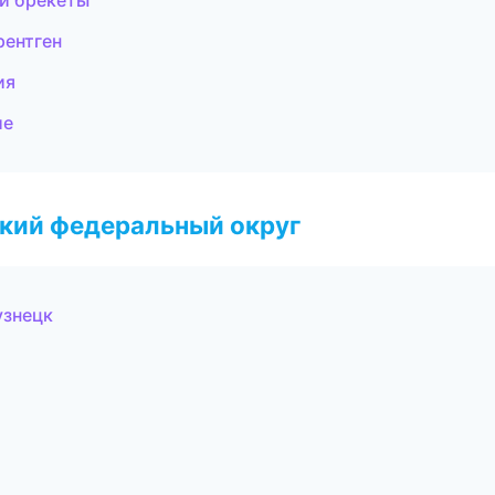
и брекеты
рентген
ия
ие
ский федеральный округ
узнецк