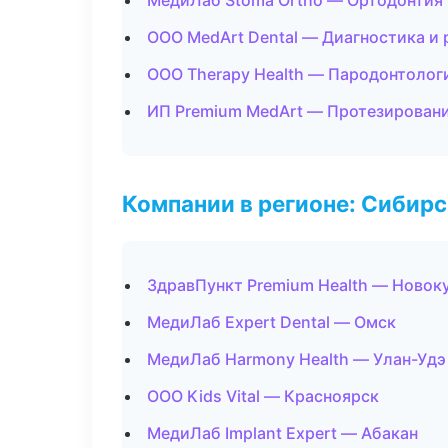
МедиЛаб Stoma Ortho — Ортодонтия 
ООО MedArt Dental — Диагностика и 
ООО Therapy Health — Пародонтолог
ИП Premium MedArt — Протезирован
Компании в регионе: Сибир
ЗдравПункт Premium Health — Новок
МедиЛаб Expert Dental — Омск
МедиЛаб Harmony Health — Улан-Удэ
ООО Kids Vital — Красноярск
МедиЛаб Implant Expert — Абакан