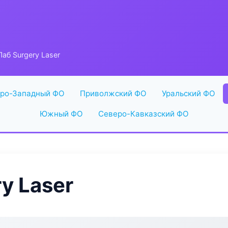
аб Surgery Laser
ро-Западный ФО
Приволжский ФО
Уральский ФО
Южный ФО
Северо-Кавказский ФО
y Laser