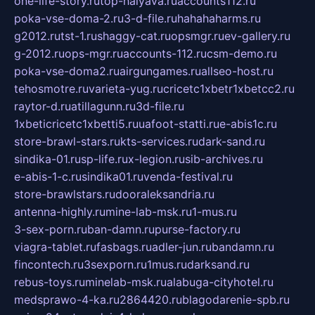
one-life-story.ru
top-halyava.ru
accounts112.ru
poka-vse-doma-2.ru
3-d-file.ru
hahahaharms.ru
g2012.ru
tst-1.ru
shaggy-cat.ru
opsmgr.ru
ev-gallery.ru
g-2012.ru
ops-mgr.ru
accounts-112.ru
csm-demo.ru
poka-vse-doma2.ru
airgungames.ru
allseo-host.ru
tehosmotre.ru
varieta-yug.ru
cricetc1xbetr1xbetcc2.ru
raytor-d.ru
atillagunn.ru
3d-file.ru
1xbeticricetc1xbetti5.ru
uafoot-statti.ru
e-abis1c.ru
store-brawl-stars.ru
kts-services.ru
dark-sand.ru
sindika-01.ru
sp-life.ru
x-legion.ru
sib-archives.ru
e-abis-1-c.ru
sindika01.ru
venda-festival.ru
store-brawlstars.ru
dooraleksandria.ru
antenna-highly.ru
mine-lab-msk.ru
1-mus.ru
3-sex-porn.ru
ban-damn.ru
purse-factory.ru
viagra-tablet.ru
fasbags.ru
adler-jun.ru
bandamn.ru
fincontech.ru
3sexporn.ru
1mus.ru
darksand.ru
rebus-toys.ru
minelab-msk.ru
alabuga-cityhotel.ru
medsprawo-4-ka.ru
2864420.ru
blagodarenie-spb.ru