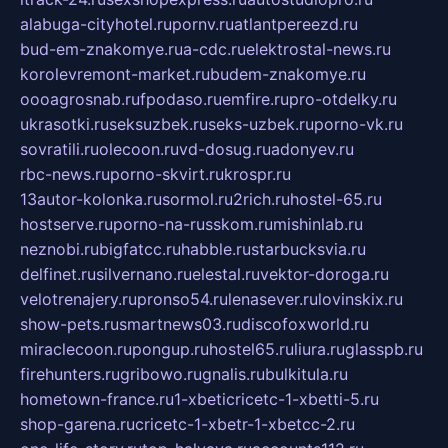
alabuga-cityhotel.ru
pornv.ru
atlantpereezd.ru
bud-em-znakomye.ru
a-cdc.ru
elektrostal-news.ru
korolevremont-market.ru
budem-znakomye.ru
oooagrosnab.ru
fpodaso.ru
emfire.ru
pro-otdelky.ru
ukrasotki.ru
seksuzbek.ru
seks-uzbek.ru
porno-vk.ru
sovratili.ru
olecoon.ru
vd-dosug.ru
adonyev.ru
rbc-news.ru
porno-skvirt.ru
krospr.ru
13autor-kolonka.ru
sormol.ru
2rich.ru
hostel-65.ru
hostserve.ru
porno-na-russkom.ru
mishinlab.ru
neznobi.ru
bigfatcc.ru
habble.ru
starbucksvia.ru
delfinet.ru
silvernano.ru
elestal.ru
vektor-doroga.ru
velotrenajery.ru
pronso54.ru
lenasever.ru
lovinskix.ru
show-pets.ru
smartnews03.ru
discofoxworld.ru
miraclecoon.ru
pongup.ru
hostel65.ru
liura.ru
glasspb.ru
firehunters.ru
gribowo.ru
gnalis.ru
bulkitula.ru
hometown-france.ru
1-xbeticricetc-1-xbetti-5.ru
shop-garena.ru
cricetc-1-xbetr-1-xbetcc-2.ru