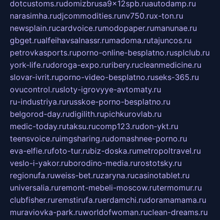
dotcustoms.ru
domizbrusa9x12spb.ru
autodamp.ru
narasimha.ru
djcommodities.ru
nv750.ru
x-ton.ru
newsplain.ru
cardvoice.ru
modopaper.ru
manunae.ru
gbget.ru
alfeihavsalnassr.ru
madoma.ru
tajuncos.ru
petrovkasports.ru
porno-online-besplatno.ru
splclub.ru
york-life.ru
doroga-expo.ru
ribery.ru
cleanmedicine.ru
slovar-ivrit.ru
porno-video-besplatno.ru
seks-365.ru
ovucontrol.ru
sloty-igrovyye-avtomaty.ru
ru-industriya.ru
russkoe-porno-besplatno.ru
belgorod-day.ru
digilith.ru
pichkurovlab.ru
medic-today.ru
taksu.ru
comp123.ru
don-ykt.ru
teensvoice.ru
imgsharing.ru
domashnee-porno.ru
eva-elfie.ru
foto-tur.ru
biz-doska.ru
metropoltravel.ru
veslo-i-yakor.ru
borodino-media.ru
rostotsky.ru
regionufa.ru
weiss-bet.ru
zaryna.ru
casinotablet.ru
universalia.ru
remont-mebeli-moscow.ru
termomur.ru
clubfisher.ru
remstirufa.ru
erdamchi.ru
doramamama.ru
muraviovka-park.ru
worldofwoman.ru
clean-dreams.ru