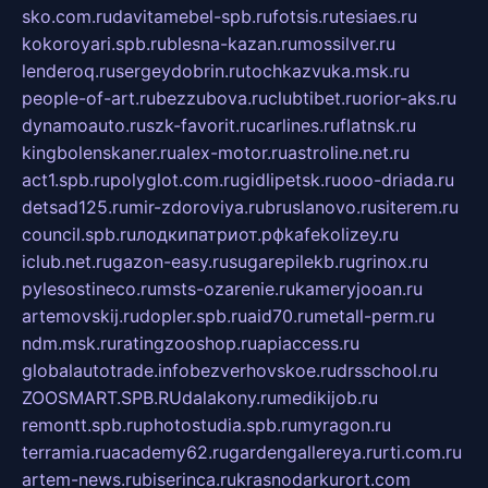
sko.com.ru
davitamebel-spb.ru
fotsis.ru
tesiaes.ru
kokoroyari.spb.ru
blesna-kazan.ru
mossilver.ru
lenderoq.ru
sergeydobrin.ru
tochkazvuka.msk.ru
people-of-art.ru
bezzubova.ru
clubtibet.ru
orior-aks.ru
dynamoauto.ru
szk-favorit.ru
carlines.ru
flatnsk.ru
kingbolenskaner.ru
alex-motor.ru
astroline.net.ru
act1.spb.ru
polyglot.com.ru
gidlipetsk.ru
ooo-driada.ru
detsad125.ru
mir-zdoroviya.ru
bruslanovo.ru
siterem.ru
council.spb.ru
лодкипатриот.рф
kafekolizey.ru
iclub.net.ru
gazon-easy.ru
sugarepilekb.ru
grinox.ru
pylesostineco.ru
msts-ozarenie.ru
kameryjooan.ru
artemovskij.ru
dopler.spb.ru
aid70.ru
metall-perm.ru
ndm.msk.ru
ratingzooshop.ru
apiaccess.ru
globalautotrade.info
bezverhovskoe.ru
drsschool.ru
ZOOSMART.SPB.RU
dalakony.ru
medikijob.ru
remontt.spb.ru
photostudia.spb.ru
myragon.ru
terramia.ru
academy62.ru
gardengallereya.ru
rti.com.ru
artem-news.ru
biserinca.ru
krasnodarkurort.com