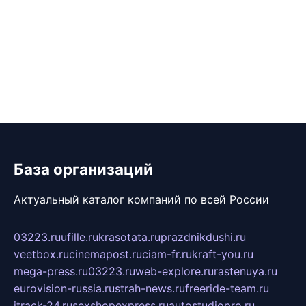
База организаций
Актуальный каталог компаний по всей России
03223.ru
ufille.ru
krasotata.ru
prazdnikdushi.ru
veetbox.ru
cinemapost.ru
ciam-fr.ru
kraft-you.ru
mega-press.ru
03223.ru
web-explore.ru
rastenuya.ru
eurovision-russia.ru
strah-news.ru
freeride-team.ru
itrack-24.ru
sexshopexpress.ru
autostudiopro.ru