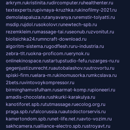
arkrym.ru
kristinita.ru
dircomputer.ru
healthenter.ru
textexperts.ru
pivnaya-kruzhka.ru
kinofilmy-2021.ru
demolalapaluza.ru
tanyavanya.ru
remstir-tolyatti.ru
msdip.ru
jdol.ru
sokolovr.ru
newtech-spb.ru
rezemkleim.ru
massage-tai.ru
seonub.ru
zvonitut.ru
biolisichka24.ru
mncraft-download.ru
algoritm-sistema.ru
godflesh.ru
ru-industria.ru
zebra-tlt.ru
okna-proficom.ru
erynok.ru
onlinekinospace.ru
startupstudio-fefu.ru
zarges-ru.ru
gegenjustizunrecht.ru
autobalashov.ru
utrovortu.ru
spiski-firm.ru
elara-m.ru
kinomusorka.ru
mkcslava.ru
2bets.ru
vintovoykompressor.ru
birminghamvsfulham.ru
sarmat-komp.ru
pioneeri.ru
amadis-chocolate.ru
shkurki-karakulya.ru
kanotiforet.spb.ru
tutmassage.ru
ecolog.org.ru
praga.spb.ru
falcorussia.ru
autodoctorservis.ru
kamertondom.spb.ru
net-life.net.ru
avto-vozim.ru
sakhcamera.ru
alliance-electro.spb.ru
stroyavt.ru