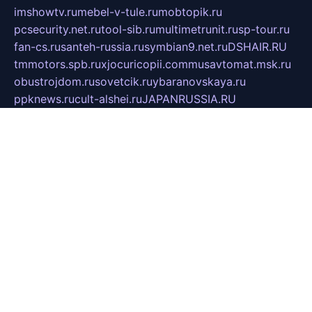
imshowtv.ru
mebel-v-tule.ru
mobtopik.ru
pcsecurity.net.ru
tool-sib.ru
multimetrunit.ru
sp-tour.ru
fan-cs.ru
santeh-russia.ru
symbian9.net.ru
DSHAIR.RU
tmmotors.spb.ru
xjocuricopii.com
musavtomat.msk.ru
obustrojdom.ru
sovetcik.ru
ybaranovskaya.ru
ppknews.ru
cult-alshei.ru
JAPANRUSSIA.RU
proekciyamebel.ru
imper-finans.ru
rim.org.ru
glamourai.ru
brassminus.ru
zabor-pro.ru
ftn.pp.ru
dorogoe58.ru
laimengpacker.ru
kuzova-zapchasti.ru
sageerp.ru
taxodrom.ru
dsrazvitie.ru
hardcity.net.ru
ratinghomegames.ru
topservice25.ru
gubernyan.ru
gtglasslined.ru
ii4.ru
tssport.spb.ru
andorra24.com
blackwallstreet.ru
oboimos.ru
optim-doors.com.ru
ikuch.ru
nycr.org.ru
npa21.ru
vremya-ch.spb.ru
desert000.ru
ivtorgi.ru
ifiori.ru
catalog-statei.ru
dcv.org.ru
spetsmaster174.ru
ipkameryhiseeu.ru
dum26.ru
ruspol.spb.ru
fr-opendp.ru
kam-solnyshko.ru
cheyenne-arapaho.ru
sevzapmetal.spb.ru