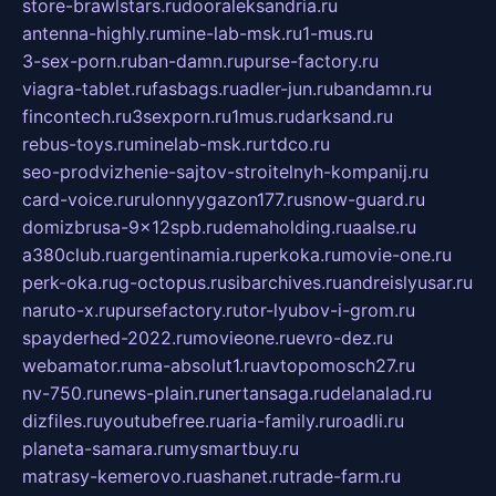
store-brawlstars.ru
dooraleksandria.ru
antenna-highly.ru
mine-lab-msk.ru
1-mus.ru
3-sex-porn.ru
ban-damn.ru
purse-factory.ru
viagra-tablet.ru
fasbags.ru
adler-jun.ru
bandamn.ru
fincontech.ru
3sexporn.ru
1mus.ru
darksand.ru
rebus-toys.ru
minelab-msk.ru
rtdco.ru
seo-prodvizhenie-sajtov-stroitelnyh-kompanij.ru
card-voice.ru
rulonnyygazon177.ru
snow-guard.ru
domizbrusa-9x12spb.ru
demaholding.ru
aalse.ru
a380club.ru
argentinamia.ru
perkoka.ru
movie-one.ru
perk-oka.ru
g-octopus.ru
sibarchives.ru
andreislyusar.ru
naruto-x.ru
pursefactory.ru
tor-lyubov-i-grom.ru
spayderhed-2022.ru
movieone.ru
evro-dez.ru
webamator.ru
ma-absolut1.ru
avtopomosch27.ru
nv-750.ru
news-plain.ru
nertansaga.ru
delanalad.ru
dizfiles.ru
youtubefree.ru
aria-family.ru
roadli.ru
planeta-samara.ru
mysmartbuy.ru
matrasy-kemerovo.ru
ashanet.ru
trade-farm.ru