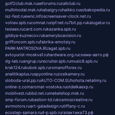
golf2club.msk.ru
aeforums.ru
zallclub.ru
multimodal.msk.ru
habaigry.ru
haikko.ru
sobakopedia.ru
isz-fest.ru
ewnc.info
screensaver-clock.net.ru
volnav.spb.ru
comnat.ru
npf.net.ru
7bit.pp.ru
kalugatur.ru
tesiaes.ru
card.com.ru
kazanka.spb.ru
gildiya-kuznecov.ru
kameryboavision.ru
griffoncom.spb.ru
fabrika-emotsiy.ru
PARK-MATROSOVA.RU
agat.spb.ru
avtoyurist-moskva1.ru
hardware.org.ru
схема-авто.рф
dg-lab.ru
angrup.ru
recruiter.spb.ru
music8.spb.ru
krsk124.ru
kubok.spb.ru
romanofforex.ru
analitikaplus.ru
spyonline.ru
zosikamery.ru
sloboda-ural.pp.ru
AUTO-COM.SU
hohota.net
alimy.ru
online-z.com
aromat-vostoka.ru
otdelkaexp.ru
mobilvest.ru
bbd.net.ru
mebelshop.msk.ru
smp-forum.ru
bastion-td.ru
kosmoscreative.ru
avrmotors.ru
art-galadesign.ru
tiffany-c.ru
ecostep-samara.ru
d-p.spb.ru
галактика73.рф