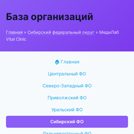
База организаций
Главная
»
Сибирский федеральный округ
» МедиЛаб
Vital Clinic
🏠 Главная
Центральный ФО
Северо-Западный ФО
Приволжский ФО
Уральский ФО
Сибирский ФО
Дальневосточный ФО