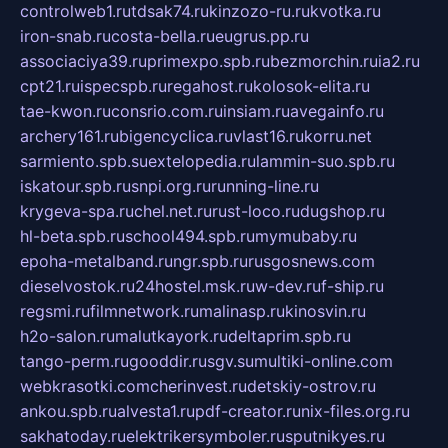
controlweb1.ru
tdsak74.ru
kinzozo-ru.ru
kvotka.ru
iron-snab.ru
costa-bella.ru
eugrus.pp.ru
associaciya39.ru
primexpo.spb.ru
bezmorchin.ru
ia2.ru
cpt21.ru
ispecspb.ru
regahost.ru
kolosok-elita.ru
tae-kwon.ru
consrio.com.ru
insiam.ru
avegainfo.ru
archery161.ru
bigencyclica.ru
vlast16.ru
korru.net
sarmiento.spb.su
extelopedia.ru
lammin-suo.spb.ru
iskatour.spb.ru
snpi.org.ru
running-line.ru
krygeva-spa.ru
chel.net.ru
rust-loco.ru
dugshop.ru
hl-beta.spb.ru
school494.spb.ru
mymubaby.ru
epoha-metalband.ru
ngr.spb.ru
rusgosnews.com
dieselvostok.ru
24hostel.msk.ru
w-dev.ru
f-ship.ru
regsmi.ru
filmnetwork.ru
malinasp.ru
kinosvin.ru
h2o-salon.ru
malutkayork.ru
deltaprim.spb.ru
tango-perm.ru
gooddir.ru
sgv.su
multiki-online.com
webkrasotki.com
cherinvest.ru
detskiy-ostrov.ru
ankou.spb.ru
alvesta1.ru
pdf-creator.ru
nix-files.org.ru
sakhatoday.ru
elektrikersymboler.ru
sputnikyes.ru