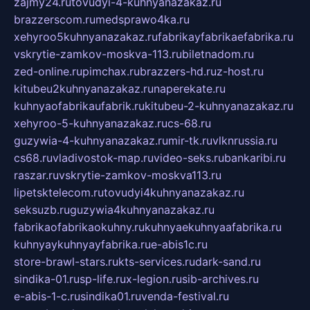
zajmy24.ru
tovudyi-4-kuhnyanazakaz.ru
brazzerscom.ru
medsprawo4ka.ru
xehyroo5kuhnyanazakaz.ru
fabrikayfabrikaefabrika.ru
vskrytie-zamkov-moskva-113.ru
biletnadom.ru
zed-online.ru
pimchax.ru
brazzers-hd.ru
z-host.ru
kitubeu2kuhnyanazakaz.ru
naperekate.ru
kuhnyaofabrikaufabrik.ru
kitubeu-2-kuhnyanazakaz.ru
xehyroo-5-kuhnyanazakaz.ru
cs-68.ru
guzywia-4-kuhnyanazakaz.ru
mir-tk.ru
vlknrussia.ru
cs68.ru
vladivostok-map.ru
video-seks.ru
bankaribi.ru
raszar.ru
vskrytie-zamkov-moskva113.ru
lipetsktelecom.ru
tovudyi4kuhnyanazakaz.ru
seksuzb.ru
guzywia4kuhnyanazakaz.ru
fabrikaofabrikaokuhny.ru
kuhnyaekuhnyaafabrika.ru
kuhnyaykuhnyayfabrika.ru
e-abis1c.ru
store-brawl-stars.ru
kts-services.ru
dark-sand.ru
sindika-01.ru
sp-life.ru
x-legion.ru
sib-archives.ru
e-abis-1-c.ru
sindika01.ru
venda-festival.ru